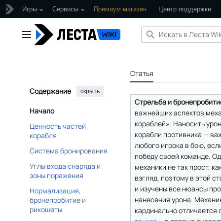
Игры
Сервисы
Премиум магазин
Центр поддержки
Перейти
к
Главное меню
содержанию
Статья
Содержание
скрыть
Стрельба и бронепробити
Начало
важнейших аспектов меха
кораблей». Наносить урон
Ценность частей
корабли противника — ва
корабля
любого игрока в бою, есл
Система бронирования
победу своей команде. Од
Углы входа снаряда и
механики не так прост, ка
зоны поражения
взгляд, поэтому в этой с
и изучены все нюансы про
Нормализация,
нанесения урона. Механи
бронепробитие и
рикошеты
кардинально отличается 