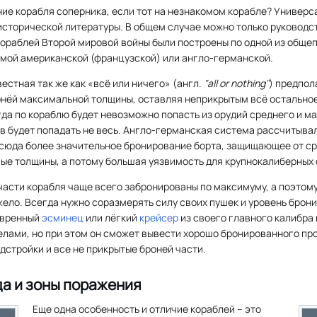
ие корабля соперника, если тот на незнакомом корабле? Универса
исторической литературы. В общем случае можно только руководст
ораблей Второй мировой войны были построены по одной из обще
емой американской (французской) или англо-германской.
естная так же как «всё или ничего» (
англ.
"all or nothing"
) предпол
онёй максимальной толщины, оставляя неприкрытым всё остальное
гда по кораблю будет невозможно попасть из орудий среднего и ма
 будет попадать не весь. Англо-германская система рассчитывал
сюда более значительное бронирование борта, защищающее от ср
ые толщины, а потому большая уязвимость для крупнокалиберных 
асти корабля чаще всего забронированы по максимуму, а поэтом
ело. Всегда нужно соразмерять силу своих пушек и уровень брон
евренный
эсминец
или лёгкий
крейсер
из своего главного калибра
лами, но при этом он сможет вывести хорошо бронированного про
дстройки и все не прикрытые броней части.
да и зоны поражения
Еще одна особенность и отличие кораблей – это