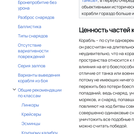
танков»
, в первую очеред
Бронепробитие без
объективными историчес
урона
корабли гораздо больше и
Разброс снарядов
Баллистика
Ценность частей 
Типы снарядов
Корабль – по сути одновре
Отсутствие
он рассчитан на длительн
вариативности
неудивительно, что на кор
повреждений
пространства относится к 
Серия залпов
влияния на его боеспособн
отличие от танка или военн
Варианты выведения
потому не имеющих ничего
корабля из боя
пережить без потери боес
Общие рекомендации
попаданий, ведь снаряд, у
Отобразить/Скрыть подраздел Общие рекомендации по классам
по классам
моряков, и снаряд, попавш
Линкоры
повлияют на ход битвы сов
совершенно одинаковые сна
Крейсеры
уничтожить все подобные п
Эсминцы
можно считать победой.
Крупному калибру