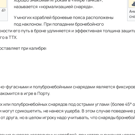
называется «нормализацией снаряда».
Ан
сн
У многих кораблей броневые пояса расположены
под наклоном. При попадании бронебойного
хности его путь в броне удлиняется и эффективная толщина защит
го в ТТХ.
оставляет при калибре:
но-фугасными и полубронебойными снарядами является фиксиров
акомится в игре в Порту.
 или полубронебойных снарядов под острыми углами (более 45° о
 могут срикошетить, не нанеся ущерба. В этом случае поведение
от друга, но в целом игроку надо учитывать, что снаряды бронебо
дания снаряда исследуемых кораблей, при которых рикошет невоз