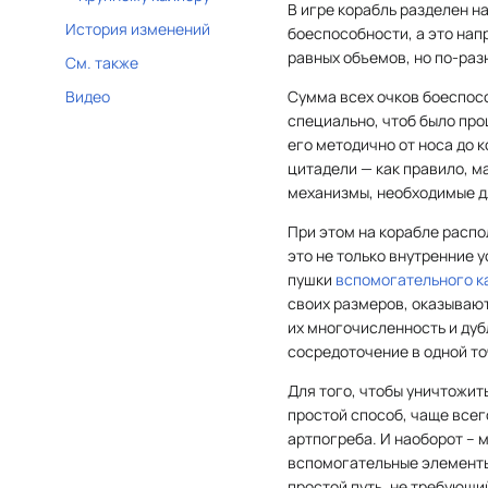
В игре корабль разделен н
История изменений
боеспособности, а это нап
равных объемов, но по-раз
См. также
Видео
Сумма всех очков боеспосо
специально, чтоб было про
его методично от носа до 
цитадели — как правило, 
механизмы, необходимые д
При этом на корабле распо
это не только внутренние 
пушки
вспомогательного к
своих размеров, оказывают
их многочисленность и дуб
сосредоточение в одной то
Для того, чтобы уничтожит
простой способ, чаще всег
артпогреба. И наоборот – 
вспомогательные элементы 
простой путь, не требующи