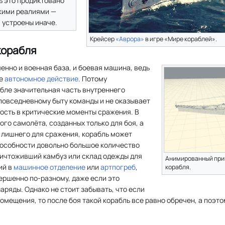
ь это продиктовано
кими реалиями —
 устроены иначе.
Крейсер
«Аврора»
в игре «Мире кораблей».
корабля
менно и военная база, и боевая машина, ведь
ое
автономное действие
. Потому
абле значительная часть внутреннего
повседневному быту команды и не оказывает
ость в критические моменты сражения. В
ого самолёта, созданных только для боя, а
 лишнего для сражения, корабль может
пособности довольно большое количество
ничтоживший камбуз или склад одежды для
Анимированный при
ий в
машинное отделение
или
артпогреб
,
корабля.
ершенно по-разному, даже если это
ряды. Однако не стоит забывать, что если
омещения, то после боя такой корабль все равно обречен, а поэт