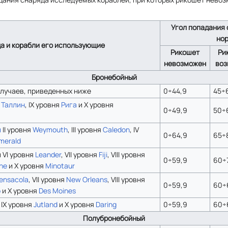
Угол попадания 
нор
а и корабли его использующие
Рикошет
Ри
невозможен
во
Бронебойный
случаев, приведенных ниже
0÷44,9
45÷
я
Таллин
, IX уровня
Рига
и X уровня
0÷49,9
50÷
и
II уровня
Weymouth
, III уровня
Caledon
, IV
0÷64,9
65÷
merald
 VI уровня
Leander
, VII уровня
Fiji
, VIII уровня
0÷59,9
60÷
ne
и X уровня
Minotaur
ensacola
, VII уровня
New Orleans
, VIII уровня
0÷59,9
60÷
o
и X уровня
Des Moines
IX уровня
Jutland
и X уровня
Daring
0÷59,9
60÷
Полубронебойный