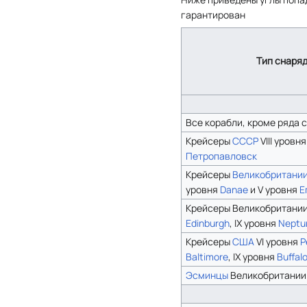
гарантирован
Тип снаряд
Все корабли, кроме ряда 
Крейсеры
СССР
VIII уровн
Петропавловск
Крейсеры
Великобритани
уровня
Danae
и V уровня
E
Крейсеры Великобритании
Edinburgh
, IX уровня
Neptu
Крейсеры
США
VI уровня
P
Baltimore
, IX уровня
Buffal
Эсминцы
Великобритании 