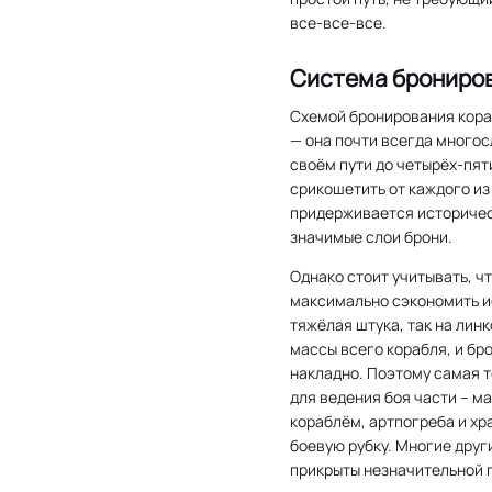
все-все-все.
Система брониро
Схемой бронирования кора
— она почти всегда многос
своём пути до четырёх-пят
срикошетить от каждого из
придерживается историчес
значимые слои брони.
Однако стоит учитывать, ч
максимально сэкономить и
тяжёлая штука, так на лин
массы всего корабля, и бр
накладно. Поэтому самая 
для ведения боя части – м
кораблём, артпогреба и х
боевую рубку. Многие дру
прикрыты незначительной 