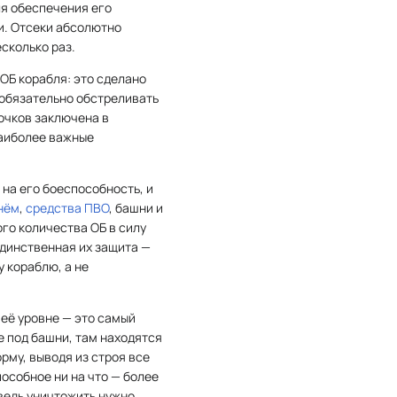
ля обеспечения его
и. Отсеки абсолютно
сколько раз.
ОБ корабля: это сделано
 обязательно обстреливать
 очков заключена в
наиболее важные
на его боеспособность, и
нём
,
средства ПВО
, башни и
ого количества ОБ в силу
единственная их защита —
 кораблю, а не
 её уровне — это самый
е под башни, там находятся
рму, выводя из строя все
особное ни на что — более
 ведь уничтожить нужно