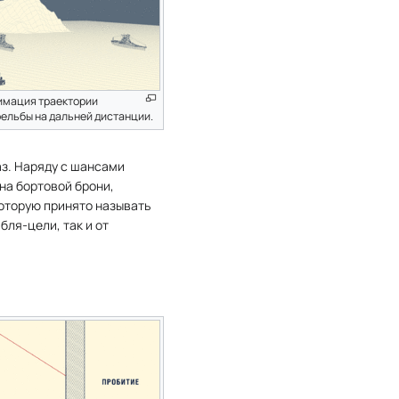
имация траектории
рельбы на дальней дистанции.
аз. Наряду с шансами
на бортовой брони,
которую принято называть
бля-цели, так и от