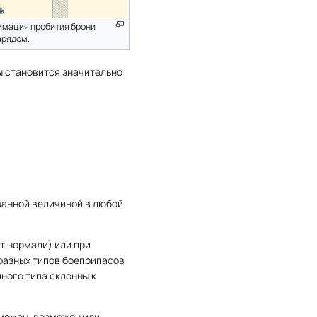
имация пробития брони
арядом.
ы становится значительно
анной величиной в любой
т нормали) или при
 разных типов боеприпасов
йного типа склонны к
можен, возможен или