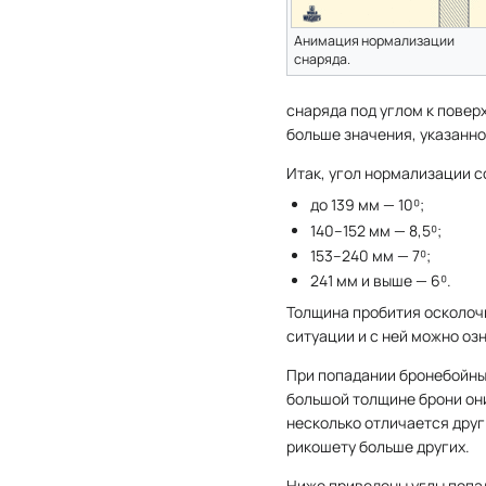
Анимация нормализации
снаряда.
снаряда под углом к повер
больше значения, указанно
Итак, угол нормализации с
до 139 мм — 10⁰;
140–152 мм — 8,5⁰;
153–240 мм — 7⁰;
241 мм и выше — 6⁰.
Толщина пробития осколоч
ситуации и с ней можно озн
При попадании бронебойных
большой толщине брони они
несколько отличается друг 
рикошету больше других.
Ниже приведены углы попа