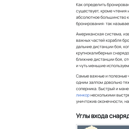
Как определить бронирован
существует, кроме чтения 
абсолютное большинство к
бронирования: так называ
Американская система, изв
важных частей корабля бр
дальние дистанции боя, ко
крупнокалиберных снарядов
ближние дистанции боя, от
и чуть меньшие используем
Самые важные и полезные ч
одним залпом довольно тяж
соперника. Быстрый и ман
линкор
несколькими выстре
уничтожив оконечности, на
Углы входа снаря