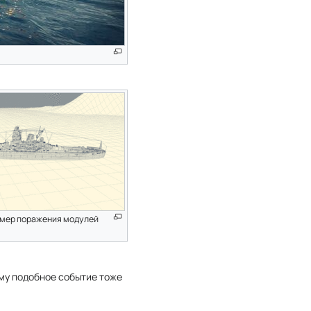
мер поражения модулей
ому подобное событие тоже