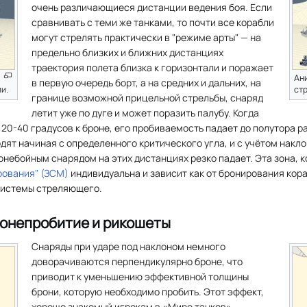
очень различающиеся дистанции ведения боя. Если
сравнивать с теми же танками, то почти все корабли
могут стрелять практически в "режиме арты" — на
предельно близких и ближних дистанциях
траектория полета близка к горизонтали и поражает
Ан
в первую очередь борт, а на средних и дальних, на
и.
ст
границе возможной прицельной стрельбы, снаряд
летит уже по дуге и может поразить палубу. Когда
 20-40 градусов к броне, его пробиваемость падает до полутора р
дят начиная с определенного критического угла, и с учётом накло
небойным снарядом на этих дистанциях резко падает. Эта зона, 
рования" (ЗСМ)
индивидуальна и зависит как от бронирования кора
системы стреляющего.
онепробитие и рикошеты
Снаряды при ударе под наклоном немного
доворачиваются перпендикулярно броне, что
приводит к уменьшению эффективной толщины
брони, которую необходимо пробить. Этот эффект,
хорошо знакомый игрокам в «Мире танков»,