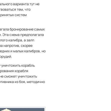
льного варианта тут не
воваться тем, что
принятых систем
агала бронирование самых
. Эта схема предполагала
лого калибра, а залп
а напротив, скорее
едних и малых калибров, но
орудий.
у уничтожить корабль
ирования корабля
 не сможет уничтожить
тивника из боя, методично