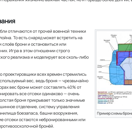
вания
бли отличаются от прочей военной техники
лойна. То есть снаряд может встретить на
и слоёв брони и остановиться или
 них. Игра в этом отношении строго
кого реализма и моделирует все сколь-либо
то проектировщики всех времен стремились
спользуемый вес, ведь броня — чрезвычайно
корах вес брони может составлять 40% от
онировать все отсеки одинаково — очень
толстая броня прикрывает только значимые
ашинное отделение, систему управления
ранилища боезапаса, башни вооружения,
Пример схемы брон
гие отсеки остаются небронированными или
противоосколочной бронёй.