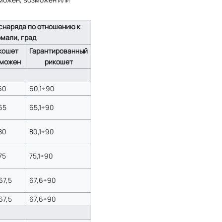
снаряда по отношению к
мали, град
кошет
Гарантированный
зможен
рикошет
60
60,1÷90
65
65,1÷90
80
80,1÷90
75
75,1÷90
67,5
67,6÷90
67,5
67,6÷90