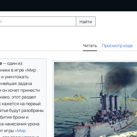
Найти
Читать
Просмотр кода
е
— один из
ники в игре «Мир
 и уничтожать
жнейшая задача
и он хочет принести
нако, этот раздел
к кажется на первый
татье будут разобраны
бития брони и
ка нанесения урона
от игры
«Мир