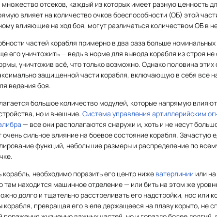
а множество отсеков, каждый из которых имеет разную ценность д
рямую влияет на количество очков боеспособности (ОБ) этой част
ному влияющие на ход боя, могут различаться количеством ОБ в не
бности частей корабля примерно в два раза больше номинальных 
ще его уничтожить — ведь в норме для вывода корабля из строя не
кормы, уничтожив всё, что только возможно. Однако половина этих
максимально защищенной части корабля, включающую в себя все 
ля ведения боя.
лагается большое количество модулей, которые напрямую влияют 
устройства, но и внешние.
Система управления артиллерийским ог
алибра
— все они располагаются снаружи и, хоть и не несут больш
 очень сильное влияние на боевое состояние корабля. Зачастую 
лирование функций, небольшие размеры и распределение по всему
чке.
ь корабль, необходимо поразить его центр ниже
ватерлинии
или на
о там находится машинное отделение — или бить на этом же уровн
можно долго и тщательно расстреливать его надстройки, нос или ко
корабля, превращая его в еле держащееся на плаву корыто, не сп
й поражения жизненно важных частей, но и гораздо более долгий,