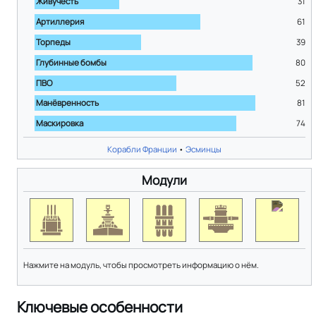
Живучесть
31
Артиллерия
61
Торпеды
39
Глубинные бомбы
80
ПВО
52
Манёвренность
81
Маскировка
74
Корабли Франции
•
Эсминцы
Модули
Нажмите на модуль, чтобы просмотреть информацию о нём.
Ключевые особенности