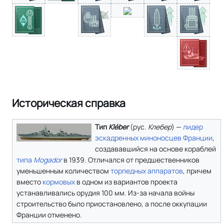
Историческая справка
Тип
Kléber
(
рус.
Клебер
) —
лидер
эскадренных миноносцев
Франции
,
создававшийся на основе кораблей
типа
Mogador
в 1939. Отличался от предшественников
уменьшенным количеством
торпедных аппаратов
, причем
вместо
кормовых
в одном из вариантов проекта
устанавливались орудия 100 мм. Из-за начала войны
строительство было приостановлено, а после оккупации
Франции отменено.