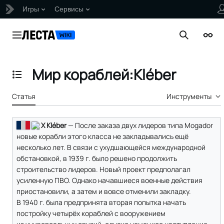
Игры
Сервисы
Перейти
к
Главное меню
Поиск
Внеш
содержанию
Мир кораблей:Kléber
Отобразить/Скрыть содержание
Статья
Инструменты
X Kléber
— После заказа двух лидеров типа Mogador
новые корабли этого класса не закладывались ещё
несколько лет. В связи с ухудшающейся международной
обстановкой, в 1939 г. было решено продолжить
строительство лидеров. Новый проект предполагал
усиленную ПВО. Однако начавшиеся военные действия
приостановили, а затем и вовсе отменили закладку.
В 1940 г. была предпринята вторая попытка начать
постройку четырёх кораблей с вооружением