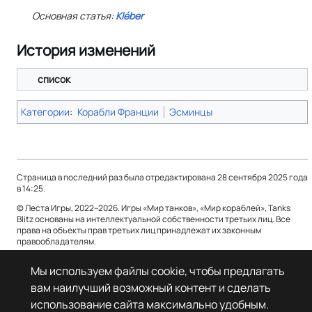
Основная статья:
Kléber
История изменений
список
Категории
:
Корабли Франции
Эсминцы
Страница в последний раз была отредактирована 28 сентября 2025 года
в 14:25.
© Леста Игры, 2022–2026. Игры «Мир танков», «Мир кораблей», Tanks
Blitz основаны на интеллектуальной собственности третьих лиц. Все
права на объекты прав третьих лиц принадлежат их законным
правообладателям.
Политика конфиденциальности
О Леста Wiki
Мы используем файлы cookie, чтобы предлагать
вам наилучший возможный контент и сделать
Отказ от ответственности
использование сайта максимально удобным.