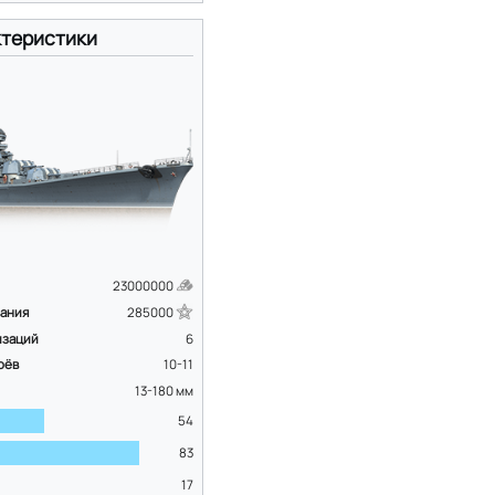
теристики
23000000
вания
285000
изаций
6
оёв
10-11
13-180
мм
54
83
17