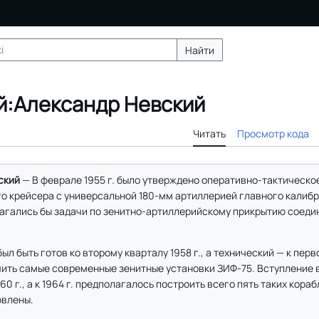
Найти
й:Александр Невский
Читать
Просмотр кода
ский
— В феврале 1955 г. было утверждено оперативно-тактическо
го крейсера с универсальной 180-мм артиллерией главного калибр
злагались бы задачи по зенитно-артиллерийскому прикрытию соеди
л быть готов ко второму кварталу 1958 г., а технический — к перв
чить самые современные зенитные установки ЗИФ-75. Вступление 
0 г., а к 1964 г. предполагалось построить всего пять таких корабл
овлены.