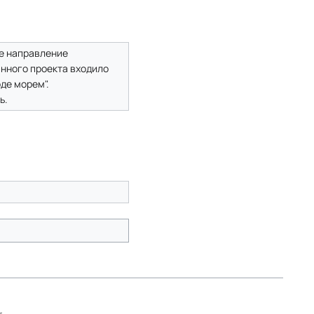
е направление
анного проекта входило
де морем".
ь.