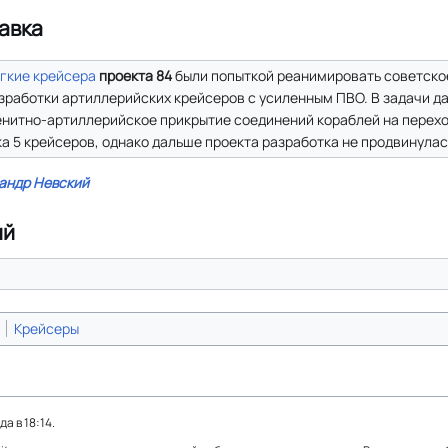
авка
гкие крейсера
проекта 84
были попыткой реанимировать советско
зработки артиллерийских крейсеров с усиленным ПВО. В задачи д
енитно-артиллерийское прикрытие соединений кораблей на перехо
 5 крейсеров, однако дальше проекта разработка не продвинулас
андр Невский
ий
Крейсеры
а в 18:14.