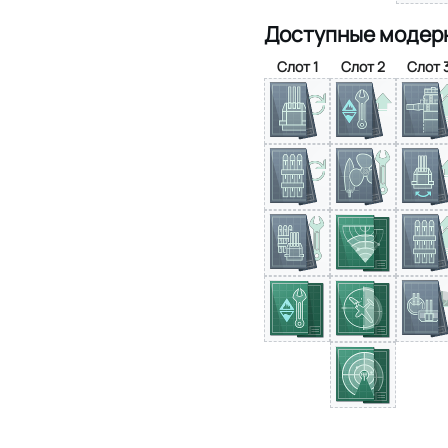
Доступные модер
Слот 1
Слот 2
Слот 