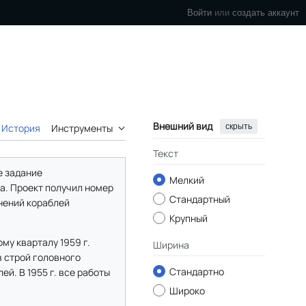
Войти
или
создать аккаунт
Внешний вид
скрыть
История
Инструменты
Текст
е задание
Мелкий
а. Проект получил номер
Стандартный
нений кораблей
Крупный
ому кварталу 1959 г.
Ширина
в строй головного
Стандартно
ей. В 1955 г. все работы
Широко