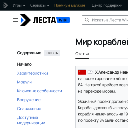
Игры
Сервисы
Премиум магазин
Центр поддержки
Перейти
к
Главное меню
содержанию
Мир корабле
Содержание
скрыть
Статья
Начало
X Александр Нев
Характеристики
на проектирование лёгко
Модули
84. На такой крейсер во
Ключевые особенности
на переходе морем.
Вооружение
Эскизный проект должен бы
Корабль должен был полу
Снаряжение
корабля намечалось на 196
Доступные
по проекту 84 были остан
модернизации