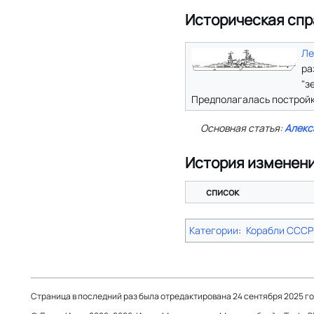
Историческая спр
Ле
ра
"з
Предполагалась постройка
Основная статья:
Алекс
История изменен
список
Категории
:
Корабли СССР
Страница в последний раз была отредактирована 24 сентября 2025 год