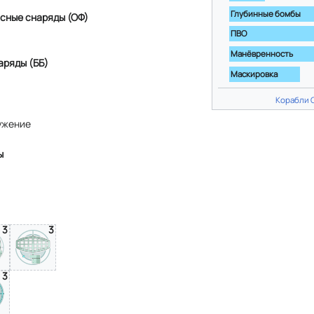
Глубинные бомбы
сные снаряды (ОФ)
ПВО
Манёвренность
аряды (ББ)
Маскировка
Корабли 
ужение
ы
3
3
3