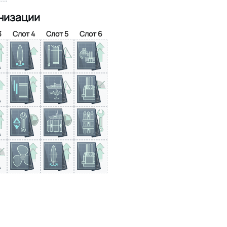
низации
3
Слот 4
Слот 5
Слот 6