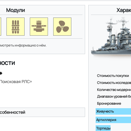
Модули
Харак
смотреть информацию о нём.
ности
Стоимость покупки
«Поисковая РЛС»
Стоимость исследо
Количество модерн
Диапазон уровней б
Бронирование
Живучесть
собенностей
Артиллерия
Торпеды