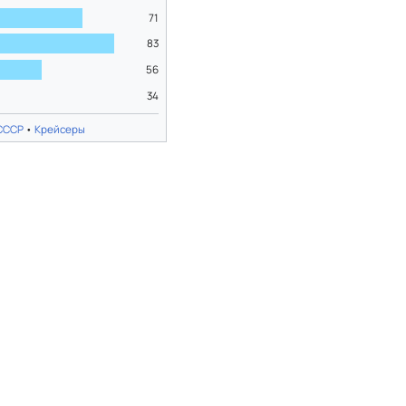
71
83
56
34
СССР
•
Крейсеры