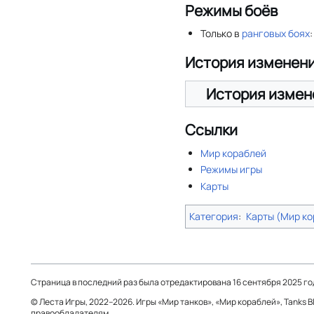
Режимы боёв
Только в
ранговых боях
История изменен
История измен
Ссылки
Мир кораблей
Режимы игры
Карты
Категория
:
Карты (Мир ко
Страница в последний раз была отредактирована 16 сентября 2025 года
© Леста Игры, 2022–2026. Игры «Мир танков», «Мир кораблей», Tanks 
правообладателям.