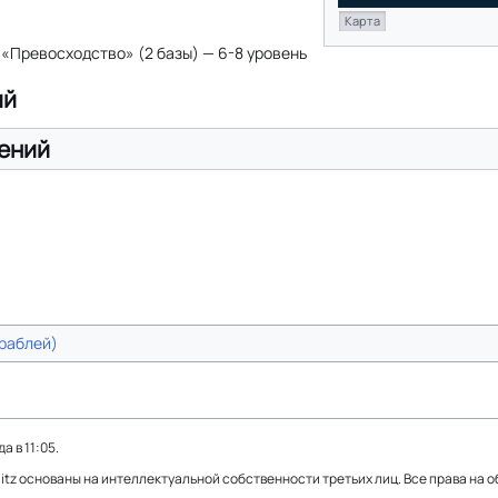
Карта
: «Превосходство» (2 базы) — 6-8 уровень
ий
ений
раблей)
 в 11:05.
Blitz основаны на интеллектуальной собственности третьих лиц. Все права на 