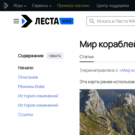
Игры
Сервисы
Премиум магазин
Центр поддержки
Перейти
к
Главное меню
содержанию
Мир корабле
Содержание
скрыть
Статья
Начало
(перенаправлено с «
Мир ко
Описание
Эта карта ранее использов
Режимы боёв
История изменений
История изменений
Ссылки