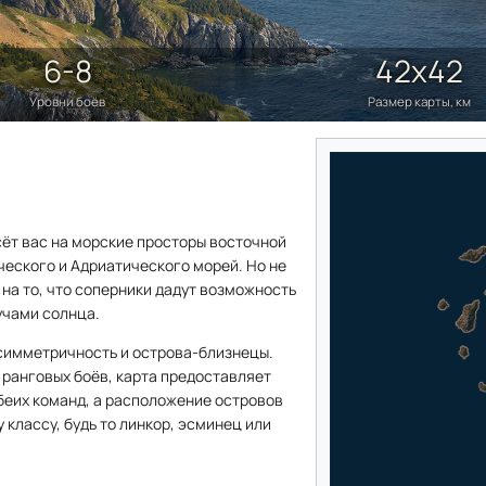
6-8
42х42
Уровни боёв
Размер карты, км
ёт вас на морские просторы восточной
еского и Адриатического морей. Но не
 на то, что соперники дадут возможность
учами солнца.
симметричность и острова-близнецы.
ранговых боёв, карта предоставляет
беих команд, а расположение островов
классу, будь то линкор, эсминец или