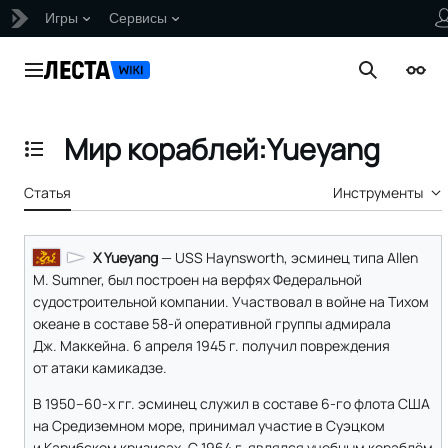
Игры
Сервисы
Перейти
к
Главное меню
Поиск
Внеш
содержанию
Мир кораблей:Yueyang
Отобразить/Скрыть содержание
Статья
Инструменты
X Yueyang
— USS Haynsworth, эсминец типа Allen
M. Sumner, был построен на верфях Федеральной
судостроительной компании. Участвовал в войне на Тихом
океане в составе 58-й оперативной группы адмирала
Дж. Маккейна. 6 апреля 1945 г. получил повреждения
от атаки камикадзе.
В 1950–60-х гг. эсминец служил в составе 6-го флота США
на Средиземном море, принимал участие в Суэцком
и Карибском кризисах. С 1964 г. являлся учебным кораблём