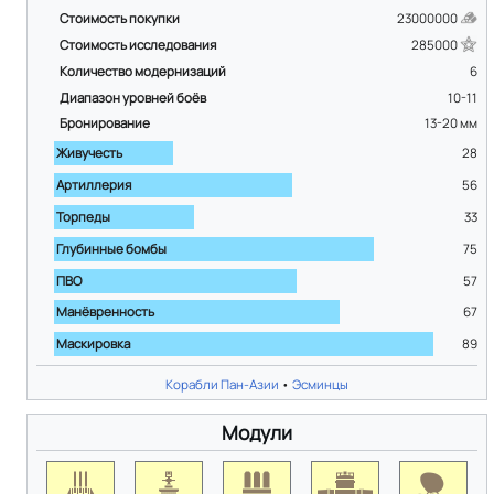
Стоимость покупки
23000000
Стоимость исследования
285000
Количество модернизаций
6
Диапазон уровней боёв
10-11
Бронирование
13-20
мм
Живучесть
28
Артиллерия
56
Торпеды
33
Глубинные бомбы
75
ПВО
57
Манёвренность
67
Маскировка
89
Корабли Пан-Азии
•
Эсминцы
Модули