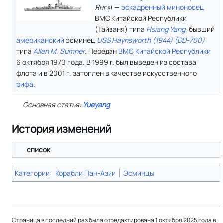
Янг»
) —
эскадренный миноносец
ВМС Китайской Республики
(Тайваня) типа
Hsiang Yang
, бывший
американский
эсминец
USS Haynsworth (1944) (DD-700)
типа
Allen M. Sumner
. Передан
ВМС Китайской Республики
6 октября 1970 года. В 1999 г. был выведен из состава
флота и в 2001 г. затоплен в качестве искусственного
рифа
.
Основная статья:
Yueyang
История изменений
список
Категории
:
Корабли Пан-Азии
Эсминцы
Страница в последний раз была отредактирована 1 октября 2025 года в