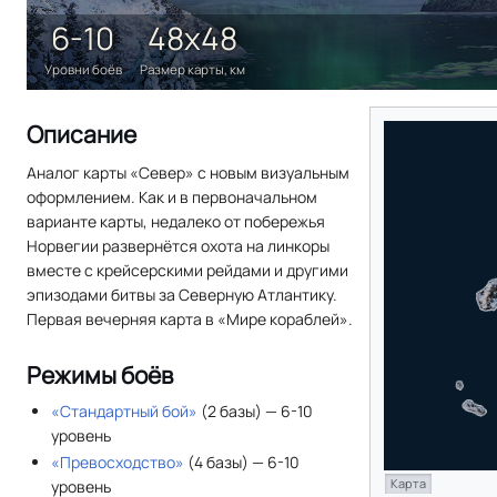
6-10
48х48
Уровни боёв
Размер карты, км
Описание
Аналог карты «Север» с новым визуальным
оформлением. Как и в первоначальном
варианте карты, недалеко от побережья
Норвегии развернётся охота на линкоры
вместе с крейсерскими рейдами и другими
эпизодами битвы за Северную Атлантику.
Первая вечерняя карта в «Мире кораблей».
Режимы боёв
«Стандартный бой»
(2 базы) — 6-10
уровень
«Превосходство»
(4 базы) — 6-10
Карта
уровень