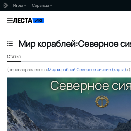
Игры
Сервисы
Перейти
к
Главное меню
содержанию
Мир кораблей:Северное си
Отобразить/Скрыть содержание
Статья
(перенаправлено с «
Мир кораблей:Северное сияние (карта)
»)
Северное си