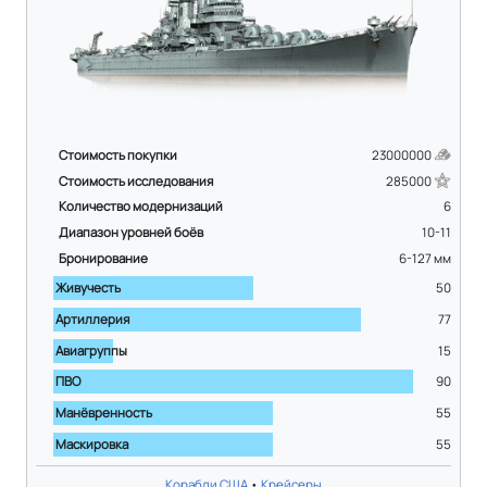
Стоимость покупки
23000000
Стоимость исследования
285000
Количество модернизаций
6
Диапазон уровней боёв
10-11
Бронирование
6-127
мм
Живучесть
50
Артиллерия
77
Авиагруппы
15
ПВО
90
Манёвренность
55
Маскировка
55
Корабли США
•
Крейсеры