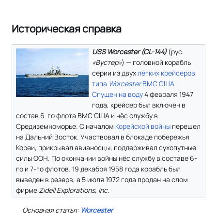
Историческая справка
USS Worcester (CL-144)
(
рус.
«Вустер»
) — головной корабль
серии из двух
лёгких крейсеров
типа
Worcester
ВМС США
.
Спущен на воду
4 февраля 1947
года, крейсер был включен в
состав 6-го флота ВМС США и нёс службу в
Средиземноморье. С началом
Корейской войны
перешел
на Дальний Восток. Участвовал в блокаде побережья
Кореи, прикрывал авианосцы, поддерживал сухопутные
силы ООН. По окончании войны нёс службу в составе 6-
го и 7-го флотов. 19 декабря 1958 года корабль был
выведен в резерв, а 5 июля 1972 года продан на слом
фирме
Zidell Explorations, Inc
.
Основная статья:
Worcester