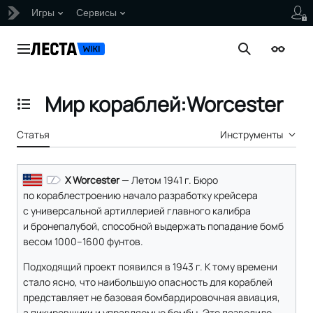
Игры
Сервисы
Перейти
к
Главное меню
Поиск
Внешни
содержанию
Мир кораблей:Worcester
Отобразить/Скрыть содержание
Статья
Инструменты
X Worcester
— Летом 1941 г. Бюро
по кораблестроению начало разработку крейсера
с универсальной артиллерией главного калибра
и бронепалубой, способной выдержать попадание бомб
весом 1000–1600 фунтов.
Подходящий проект появился в 1943 г. К тому времени
стало ясно, что наибольшую опасность для кораблей
представляет не базовая бомбардировочная авиация,
а пикировщики и управляемые бомбы. Это позволило