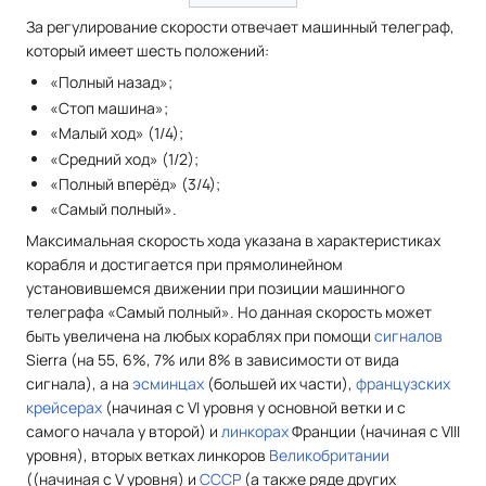
За регулирование скорости отвечает машинный телеграф,
который имеет шесть положений:
«Полный назад»;
«Стоп машина»;
«Малый ход» (1/4);
«Средний ход» (1/2);
«Полный вперёд» (3/4);
«Самый полный».
Максимальная скорость хода указана в характеристиках
корабля и достигается при прямолинейном
установившемся движении при позиции машинного
телеграфа «Самый полный». Но данная скорость может
быть увеличена на любых кораблях при помощи
сигналов
Sierra (на 55, 6%, 7% или 8% в зависимости от вида
сигнала), а на
эсминцах
(большей их части),
французских
крейсерах
(начиная с VI уровня у основной ветки и с
самого начала у второй) и
линкорах
Франции (начиная с VIII
уровня), вторых ветках линкоров
Великобритании
((начиная с V уровня) и
СССР
(а также ряде других