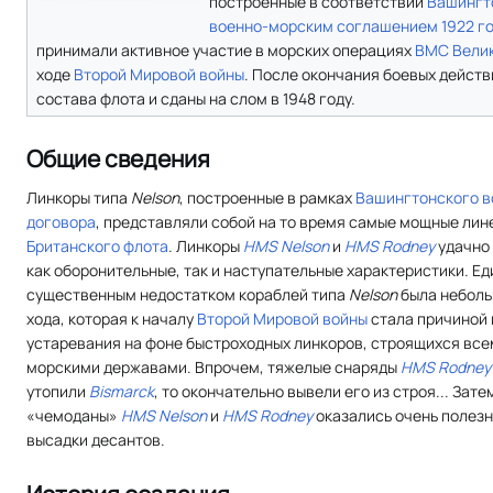
построенные в соответствии
Вашингт
военно-морским соглашением 1922 г
принимали активное участие в морских операциях
ВМС Вели
ходе
Второй Мировой войны
. После окончания боевых действ
состава флота и сданы на слом в 1948 году.
Общие сведения
Линкоры типа
Nelson
, построенные в рамках
Вашингтонского в
договора
, представляли собой на то время самые мощные лин
Британского флота
. Линкоры
HMS Nelson
и
HMS Rodney
удачно 
как оборонительные, так и наступательные характеристики. Е
существенным недостатком кораблей типа
Nelson
была неболь
хода, которая к началу
Второй Мировой войны
стала причиной 
устаревания на фоне быстроходных линкоров, строящихся вс
морскими державами. Впрочем, тяжелые снаряды
HMS Rodney
утопили
Bismarck
, то окончательно вывели его из строя... Зат
«чемоданы»
HMS Nelson
и
HMS Rodney
оказались очень полез
высадки десантов.