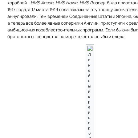
кораблей -
HMS Anson
,
HMS Howe
,
HMS Rodney
, была приоста
1917 года, а 17 марта 1919 года заказы на эту троицу окончател
аннулировали. Тем временем Соединенные Штаты и Япония, б
а теперь все более явные соперники Англии, приступили к реа
амбициозных кораблестроительных программ. Если бы они был
британского господства на море не осталось бы и следа.
Л
и
н
е
й
н
ы
й
к
р
е
й
с
е
р
U