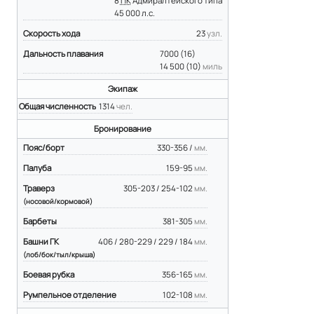
8
ПК
Адмиралтейского типа
45 000 л.с.
Скорость хода
23
узл.
Дальность плавания
7000 (16)
14 500 (10)
миль
Экипаж
Общая численность
1314
чел.
Бронирование
Пояс/борт
330-356 /
мм.
Палуба
159-95
мм.
Траверз
305-203 / 254-102
мм.
(носовой/кормовой)
Барбеты
381-305
мм.
Башни ГК
406 / 280-229 / 229 / 184
мм.
(лоб/бок/тыл/крыша)
Боевая рубка
356-165
мм.
Румпельное отделение
102-108
мм.