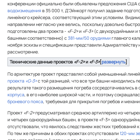
конференции официально были объявлены предложения США 
водоизмещения
в 35 000 т, Д'Эйнкорт получил задание подгот
линейного крейсера, соответствующий этим условиям. Видимо
направлении негласно уже велись, поскольку довольно быстро
подготовлены два проекта -
«F-2»
и
«F-3»
(с двухорудийными и
башнями соответственно) с
381-мм/50 орудиями
главного кал
ноября эскизы и спецификации представили Адмиралтейству 
рассмотрение.
Технические данные проектов
«F-2»
и
«F-3»
развернуть
По архитектуре проект представлял собой уменьшенный лине
проекта
«G-3»
с той разницей, что все три башни находились 
результате такого размещения погреба сосредотачивались в 
корпуса
, в его наиболее широкой части, и поэтому сокращала
броневого пояса
, требуемая для прикрытия погребов и механ
Проект
«F-2»
предусматривал среднюю артиллерию из четырех
и четырех одноорудийных башен, в проекте «F-3» одноорудийн
отсутствовали, что явилось следствием жестких требований к
По тем же причинам в обоих проектах отсутствовали
120-мм з