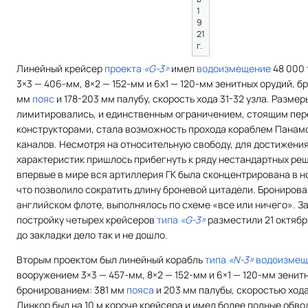
1
9
21
г.
Линейный крейсер
проекта
«G-3»
имел
водоизмещение
48 000 
3×3 — 406-мм, 8×2 — 152-мм и 6х1 — 120-мм зенитных орудий, б
мм
пояс
и 178-203 мм палубу, скорость хода 31-32 узла. Размер
лимитировались, и единственным ограничением, стоящим пер
конструкторами, стала возможность прохода кораблем Панам
каналов. Несмотря на относительную свободу, для достижени
характеристик пришлось прибегнуть к ряду нестандартных реш
впервые в мире вся артиллерия ГК была сконцентрирована в н
что позволило сократить длину броневой цитадели. Бронирова
английском флоте, выполнялось по схеме «все или ничего». За
постройку четырех крейсеров
типа
«G-3»
разместили 21 октября
до закладки дело так и не дошло.
Вторым проектом был линейный корабль
типа
«N-3»
водоизмещ
вооружением 3×3 — 457-мм, 8×2 — 152-мм и 6×1 — 120-мм зенит
бронированием: 381 мм
пояса
и 203 мм палубы, скоростью хода
Линкор был на 10 м короче крейсера и имел более полные обво