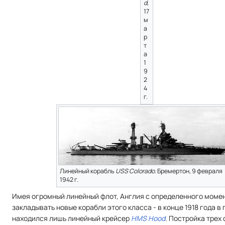
d
,
17
м
а
р
т
а
1
9
2
4
г.
Линейный корабль
USS Colorado
. Бремертон, 9 февраля
1942 г.
Имея огромный линейный флот, Англия с определенного моме
закладывать новые корабли этого класса - в конце 1918 года в
находился лишь линейный крейсер
HMS Hood
. Постройка трех