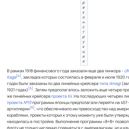
р
е
к
о
н
с
т
р
у
к
ц
и
я
В рамках 1918 финансового года заказали еще два линкора -
IJ
[
4
]
Kaga
, закладка которых состоялась в феврале и июле 1920 го
годах были заказаны по два линейных крейсера
типа
Amagi
(за
[
5
]
1921 годах)
. Затем предполагалось заложить еще четыре пр
же линейных крейсера
проекта
Kii
. На последующих четырех л
проекта
№13
программы японцы предполагали перейти на 457
[
6
]
артиллерии
, что обеспечивало им превосходство над амер
кораблями, проекты которых к этому моменту уже были утверж
находилась в постройке. Выполнение программы «8+8» позво
флоту не только численно сравняться с американским, но и к