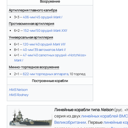
Вооружение
Артиллерия главного калибра
3×3 —
406-мм/45 орудий
Mark I
Противоминная артиллерия
6×2 —
152-мм/50 орудий
Mark XXII
Универсальная артиллерия
6×1 —
120-мм/40 орудий
Mark VIII
8×1 —
40-мм/39 автоматов
Mark II
4×1 —
47-мм/40 салютных орудий
«Hotchkiss»
Mark I
Минно-торпедное вооружение
2×1 —
622-мм торпедных аппарата
, 10 торпед
Построенные корабли
HMS Nelson
HMS Rodney
Линейные корабли типа
Nelson
(рус. «
серия из двух
линейных кораблей
ВМС
Великобритании
. Первые
линейные ко