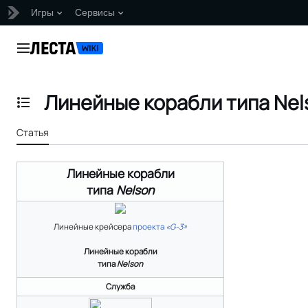
Игры
Сервисы
Перейти
к
Главное меню
содержанию
Линейные корабли типа Nel
Отобразить/Скрыть содержание
Статья
Линейные корабли
типа
Nelson
Линейные крейсера
проекта
«G-3»
Линейные корабли
типа
Nelson
Служба