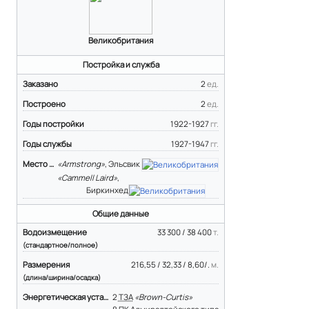
Великобритания
Постройка и служба
Заказано
2
ед.
Построено
2
ед.
Годы постройки
1922-1927
гг.
Годы службы
1927-1947
гг.
Место строительства
«Armstrong»
, Эльсвик
«Cammell Laird»
,
Биркинхед
Общие данные
Водоизмещение
33 300 / 38 400
т.
(стандартное/полное)
Размерения
216,55 / 32,33 / 8,60/.
м.
(длина/ширина/осадка)
Энергетическая установка
2
ТЗА
«Brown-Curtis»