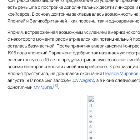
Конгресса было выдвинуто предложение об удвоении прежней 
есть речь шла о постройке дополнительных десяти линкоров и
крейсеров. В основу доктрины закладывалась возможность на 
Японией и Великобританией - как порознь, так и одновременно
Япония, встревоженная возможным усилением американского 
с некоторого момента рассматривался как потенциальный про
осталась безучастной. После принятия американским Конгре
1916 года японский Парламент одобрил так называемую прогр
рассчитанную на 10 лет и предусматривавшую создание линей
восьми линкоров и восьми линейных крейсеров. К реализации
Япония приступила, не дожидаясь окончания
Первой Мировой 
августе 1917 года был заложен
IJN Nagato
, а в июне следующего
[
3
]
однотипный
IJN Mutsu
.
Л
и
н
е
й
н
ы