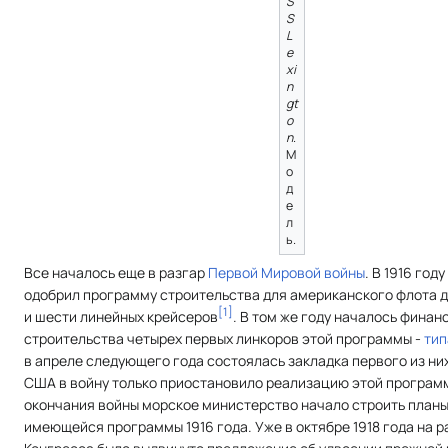
S
S
L
e
xi
n
gt
o
n
.
М
о
д
е
л
ь.
Все началось еще в разгар
Первой Мировой войны
. В 1916 го
одобрил программу строительства для американского флота 
[
1
]
и шести линейных крейсеров
. В том же году началось фина
строительства четырех первых линкоров этой программы -
ти
в апреле следующего года состоялась закладка первого из ни
США в войну только приостановило реализацию этой программ
окончания войны морское министерство начало строить план
имеющейся программы 1916 года. Уже в октябре 1918 года на 