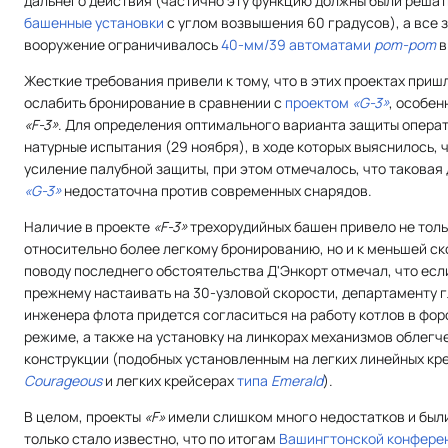
дальнего действия (частично эту функцию должны были реша
башенные установки
с углом возвышения 60 градусов), а все 
вооружение ограничивалось
40-мм/39 автоматами
pom-pom
в
Жесткие требования привели к тому, что в этих проектах приш
ослабить бронирование в сравнении с
проектом
«G-3»
, особен
«F-3»
. Для определения оптимального варианта защиты опера
натурные испытания (29 ноября), в ходе которых выяснилось, 
усиление палубной защиты, при этом отмечалось, что таковая
«G-3»
недостаточна против современных снарядов.
Наличие в проекте
«F-3»
трехорудийных башен привело не тольк
относительно более легкому бронированию, но и к меньшей ск
поводу последнего обстоятельства Д'Энкорт отмечал, что есл
прежнему настаивать на 30-узловой скорости, департаменту 
инженера флота придется согласиться на работу котлов в фо
режиме, а также на установку на линкорах механизмов облегч
конструкции (подобных установленным на легких линейных кр
Courageous
и легких крейсерах
типа
Emerald
).
В целом, проекты
«F»
имели слишком много недостатков и были
только стало известно, что по итогам
Вашингтонской конфере