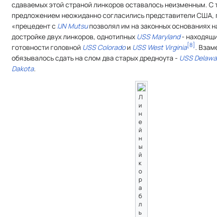
сдаваемых этой страной линкоров оставалось неизменным. С 
предложением неожиданно согласились представители США, 
«прецедент с
IJN Mutsu
позволял им на законных основаниях н
достройке двух линкоров, однотипных
USS Maryland
- находящ
[
8
]
готовности головной
USS Colorado
и
USS West Virginia
. Вза
обязывалось сдать на слом два старых дредноута -
USS Delawa
Dakota
.
Л
и
н
е
й
н
ы
й
к
о
р
а
б
л
ь