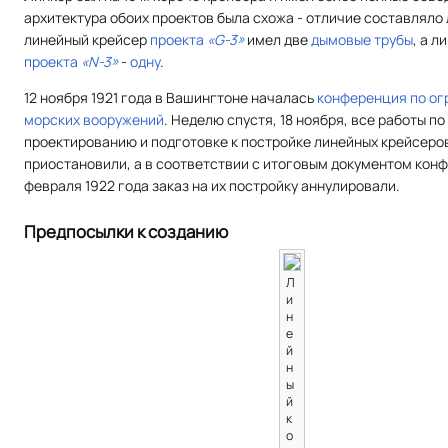
архитектура обоих проектов была схожа - отличие составляло 
линейный крейсер
проекта
«G-3»
имел две
дымовые трубы
, а л
проекта
«N-3»
-
одну
.
12 ноября 1921 года в Вашингтоне началась
конференция по о
морских вооружений
. Неделю спустя, 18 ноября, все работы по
проектированию и подготовке к постройке линейных крейсеро
приостановили, а в соответствии с итоговым документом конф
февраля 1922 года заказ на их постройку аннулировали.
Предпосылки к созданию
Л
и
н
е
й
н
ы
й
к
о