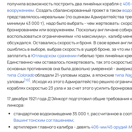
получила возможность построить два линейных корабля с
406
вооружением
. Создать сбалансированный проект в таком
вод
представлялось нереальным (по оценкам Адмиралтейства тре
минимум 43 000 т), надо было выбрать - чем жертвовать: скор
бронированием или вооружением. Поскольку англичане собир
воспользоваться ограничениями «по максимуму», калибр мен
обсуждался. Оставались скорость и броня. В свое время англ
ошиблись в выборе, выбрав скорость в ущерб броне, за что им
заплатить в
Ютландском сражении
гибелью трех линейных кре
Единственно чем оставалось пожертвовать, так это скоростью,
основных противников она была довольно умеренной - америк
типа
Colorado
обладали 21-узловым ходом, а японские
типа
Nag
[
10
]
узловым
. Исходя из этого Адмиралтейство решило огранич
кораблях скоростью 23 узла и за счет этого усилить бронирова
17 декабря 1921 года Д'Эйнкорт подготовил общие требования 
линкора:
стандартное водоизмещение 35 000 т, рассчитанное в соо
Вашингтонским соглашением
;
артиллерия главного калибра - девять
406-мм/45 орудий
M