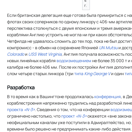
4
г.
Если британская делегация еще готова была примириться с н
флотах своих соперников по одному линкору с 406-мм артилле
перспектива столкнуться с двумя японскими и тремя америка
кораблями Англию устроить не могла ни при каких обстоятель
Четфилда не удавалось сломить до тех пор, пока не был дости
компромисс - в обмен на сохранение Японией
IJN Mutsu
и дост
Colorado
и
USS West Virginia
, Англия получала возможность по
новых линейных корабля
водоизмещением
не более 35 000 т и
калибра не более 406 мм. После их постройки Англия дополни
слом четыре старых линкора (три
типа
King George V
и один
ти
Разработка
В то время как в Вашингтоне продолжалась
конференция
, в Д
кораблестроения напряженно трудились над разработкой лин
проекта
«N-3»
. Сведения о том, что на конференции
водоизме
ограничено настолько, что
проект
«N-3»
окажется «вне закона»
неофициальным каналам уже поступили в Адмиралтейство, но 
времени было решено не предпринимать какие-либо действия.