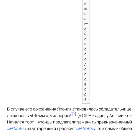
а
ш
и
н
гт
о
н
с
к
о
г
о
д
о
г
о
в
о
р
а.
В случае его сохранения Япония становилась обладательницей
[
7
]
линкоров с 406-мм артиллерией
(у США - один, у Англии - ни
Начался торг - японцы предлагали заменить предназначенный 
IJN Mutsu
на устаревший дредноут
IJN Settsu
. Тем самым общее