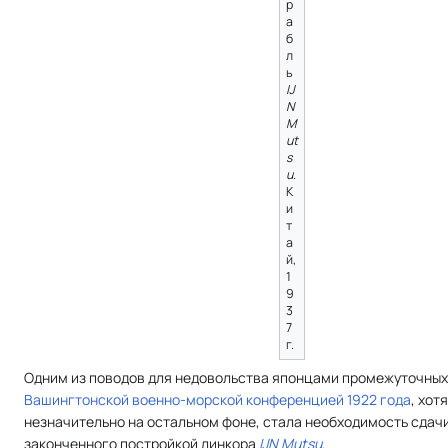
р
а
б
л
ь
IJ
N
M
ut
s
u
.
К
и
т
а
й,
1
9
3
7
г.
Одним из поводов для недовольства японцами промежуточных
Вашингтонской военно-морской конференцией 1922 года
, хот
незначительно на остальном фоне, стала необходимость сдачи
законченного постройкой линкора
IJN Mutsu
.