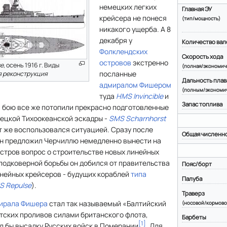
немецких легких
Главная ЭУ
крейсера не понеся
(тип/мощность)
никакого ущерба. А 8
декабря у
Количество вал
Фолклендских
Скорость хода
островов
экстренно
se
, осень 1916 г. Виды
(полная/экономич
посланные
 реконструкция
Дальность плав
адмиралом Фишером
(полным/экономи
туда
HMS Invincible
и
Запас топлива
 бою все же потопили прекрасно подготовленные
ецкой Тихоокеанской эскадры -
SMS Scharnhorst
т же воспользовался ситуацией. Сразу после
Общая численн
н предложил Черчиллю немедленно вынести на
стров вопрос о строительстве новых линейных
 подковерной борьбы он добился от правительства
Пояс/борт
инейных крейсеров - будущих кораблей
типа
Палуба
S Repulse
).
Траверз
ирала Фишера
стал так называемый «Балтийский
(носовой/кормово
тских проливов силами британского флота,
Барбеты
[
1
]
л бы высадку Русских войск в Померании
. Для