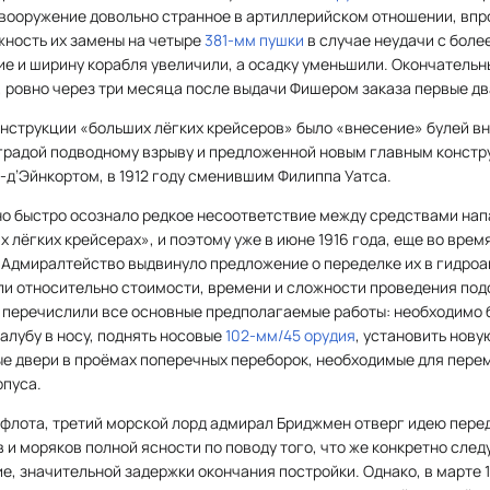
 - вооружение довольно странное в артиллерийском отношении, впр
ность их замены на четыре
381-мм пушки
в случае неудачи с боле
е и ширину корабля увеличили, а осадку уменьшили. Окончательн
а, ровно через три месяца после выдачи Фишером заказа первые дв
струкции «больших лёгких крейсеров» было «внесение» булей вну
градой подводному взрыву и предложенной новым главным констр
д’Эйнкортом, в 1912 году сменившим Филиппа Уатса.
о быстро осознало редкое несоответствие между средствами нап
 лёгких крейсерах», и поэтому уже в июне 1916 года, еще во врем
, Адмиралтейство выдвинуло предложение о переделке их в гидро
и относительно стоимости, времени и сложности проведения подо
о перечислили все основные предполагаемые работы: необходимо 
лубу в носу, поднять носовые
102-мм/45 орудия
, установить нову
е двери в проёмах поперечных переборок, необходимые для пер
рпуса.
 флота, третий морской лорд адмирал Бриджмен отверг идею пере
 и моряков полной ясности по поводу того, что же конкретно след
ие, значительной задержки окончания постройки. Однако, в марте 