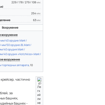
229 / 178 / 279 / 108
мм.
ша)
254
мм.
деление
63
мм.
Вооружение
е вооружение
-мм/40 орудие
Mark I
0-мм/50 орудие
BL Mark I
мм/40 орудия
Mark I
мм/40 орудия
«Hotchkiss» Mark I
ое вооружение
м торпедных аппарата
, 10
 крейсер, частично
Ле
гк
блей, за
ий
ных башнях,
ли
не
удийных башнях -