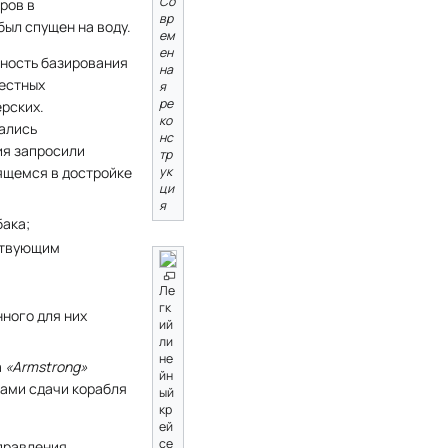
Со
ров в
вр
был спущен на воду.
ем
ен
жность базирования
на
естных
я
ре
рских.
ко
вались
нс
ия запросили
тр
ук
ящемся в достройке
ци
я
бака;
тствующим
Ле
гк
нного для них
ий
ли
не
а
«Armstrong»
йн
ками сдачи корабля
ый
кр
ей
се
управления