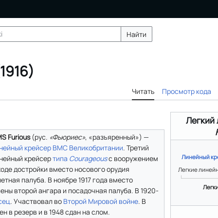
Найти
1916)
Читать
Просмотр кода
Легкий
S Furious
(
рус.
«Фьюриес»
, «разъяренный») —
нейный крейсер
ВМС Великобритании
. Третий
Линейный кр
нейный крейсер
типа
Courageous
с вооружением
 ходе достройки вместо носового орудия
Легкие линей
етная палуба. В ноябре 1917 года вместо
Легк
ны второй ангара и посадочная палуба. В 1920-
сец
. Участвовал во
Второй Мировой войне
. В
н в резерв и в 1948 сдан на слом.