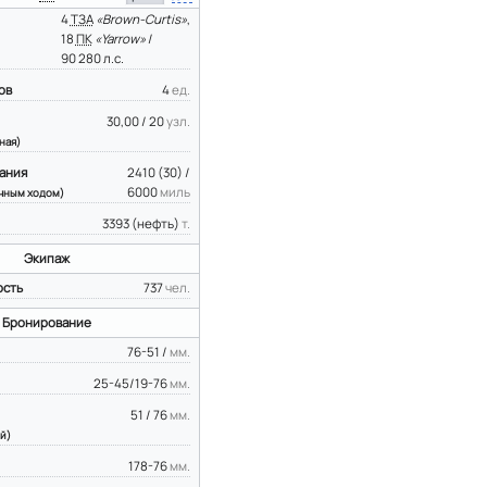
4
ТЗА
«Brown-Curtis»
,
18
ПК
«Yarrow»
/
90 280 л.с.
ов
4
ед.
30,00 / 20
узл.
ная)
ания
2410 (30) /
6000
миль
чным ходом)
3393 (нефть)
т.
Экипаж
ость
737
чел.
Бронирование
76-51 /
мм.
25-45/19-76
мм.
51 / 76
мм.
й)
178-76
мм.