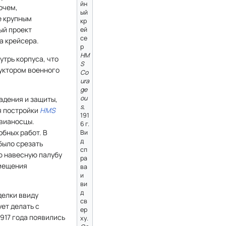
йн
очем,
ый
е крупным
кр
ый проект
ей
се
а крейсера.
р
HM
трь корпуса, что
S
уктором военного
Co
ura
ge
ou
адения и защиты,
s
,
я постройки
HMS
191
авианосцы.
6 г.
бных работ. В
Ви
д
было срезать
сп
ю навесную палубу
ра
емещения
ва
и
ви
д
делки ввиду
св
ует делать с
ер
1917 года появились
ху.