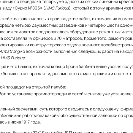
ешения по переделке теперь уже одного из легких линейных крейсе
в виду «Судно №896» (
HMS Furious
), который к этому времени уже 
лтейства заключалось в производстве работ, включавших возмо
орабле четырех двухместных разведчиков и четырех-шести одном
ивания самолетов предполагалось оборудование ремонтных масте
 составляла 14 офицеров и 70 матросов. Кроме того, демонтиро
роектировщики конструкторского отдела военного кораблестроен
Armstrong»
о возможности выполнения следующих работ на наход
е
HMS Furious
:
ия и его башни, включая кольцо брони барбета выше уровня полу
те большого ангара для гидросамолeтов с мастерскими и соотве
ой площадки на открытой палубе;
от по установке противоторпедных сетей и снятие уже установле
пленный расчетами, суть которого сводилась к следующему: фирм
еобходимые работы без какой-либо существенной задержки со сро
сь в июне 1917 года.
ious
в Белфасте 22-23 сентября 1917 года, помощник начальника 