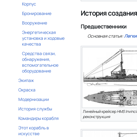
Корпус
История создани
Бронирование
Вооружение
Предшественники
Энергетическая
Основная статья:
Легки
установка и ходовые
качества
Средства связи,
обнаружения,
вспомогательное
оборудование
Экипаж
Окраска
Модернизации
История службы
Линейный крейсер
HMS Invinci
реконструкция
Командиры корабля
Этот корабль в
искусстве