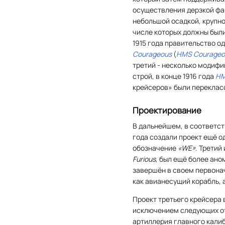
осуществления дерзкой фа
небольшой осадкой, крупн
числе которых должны были
1915 года правительство о
Courageous
(
HMS Courageo
третий - несколько модиф
строй, в конце 1916 года
HM
крейсеров» были переклас
Проектирование
В дальнейшем, в соответст
года создали проект ещё о
обозначение
«WE»
. Третий
Furious
, был ещё более ан
завершён в своем первона
как авианесущий корабль, 
Проект третьего крейсера 
исключением следующих о
артиллерия главного калиб