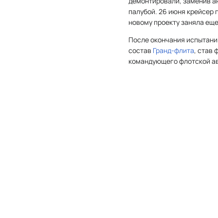
демонтировали, заменив ан
палубой. 26 июня крейсер п
новому проекту заняла еще
После окончания испытаний
состав
Гранд-флита
, став
командующего флотской а