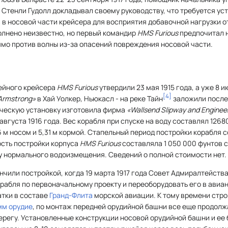
Стенли Гудолл докладывал своему руководству, что требуется ус
в носовой части крейсера для восприятия добавочной нагрузки о
олнено неизвестно, но первый командир
HMS Furious
предпочитал 
ямо против волны из-за опасений повреждения носовой части.
ейного крейсера
HMS Furious
утвердили 23 мая 1915 года, а уже 8 и
[
4
]
Armstrong»
в Хай Уолкер, Ньюкасл - на реке Тайн
заложили после
ическую установку изготовила фирма
«Wallsend Slipway and Enginee
августа 1916 года. Вес корабля при спуске на воду составлял 12680
6 м носом и 5,31 м кормой. Стапельный период постройки корабля 
ость постройки корпуса
HMS Furious
составляла 1 050 000 фунтов с
у нормального водоизмещения. Сведений о полной стоимости нет.
нчили постройкой, когда 19 марта 1917 года Совет Адмиралтейств
орабля по первоначальному проекту и переоборудовать его в авиа
атки в составе
Гранд-Флита
морской авиации. К тому времени стро
мм орудие
, по монтаж передней орудийной башни все еще продолж
ерегу. Установленные конструкции носовой орудийной башни и ее