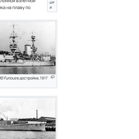
клонной взлётной
ци
ка на плаву по
я
S Furious
в достройке, 1917