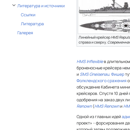
Литература и источники
Отобразить/Скрыть подраздел Литература и источники
Ссылки
Литература
Галерея
Линейный крейсер
HMS Repul
справа и сверху.
Современная
HMS Inflexible
в длительном
броненосные крейсера нем
и
SMS Gneisenau
.
Фишер
ту
Фолклендского сражения
о
обсуждение Кабинета мини
крейсеров. Спустя 10 дней
одобрения на заказ двух л
Renown
(
HMS Renown
и
HM
Одной из главных идей
адм
проект» - форсирования да
который затем поддержива