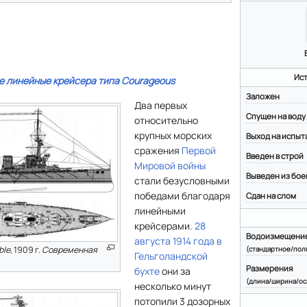
я
Ис
е линейные крейсера типа Courageous
Заложен
Два первых
Спущен на воду
относительно
крупных морских
Выход на испыт
сражения
Первой
Введен в строй
Мировой войны
Выведен из бое
стали безусловными
победами благодаря
Сдан на слом
линейными
крейсерами.
28
Водоизмещени
августа 1914 года в
ble
, 1909 г.
Современная
(стандартное/пол
Гельголандской
Размерения
бухте
они за
(длина/ширина/ос
несколько минут
потопили 3 дозорных