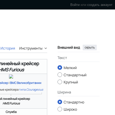
Войти
или
создать аккаунт
Внешний вид
скрыть
История
Инструменты
Текст
 линейный крейсер
Мелкий
HMS Furious
Стандартный
Крупный
ейсер
|
ВМС Великобритании
ные крейсера
типа
Courageous
Ширина
ий линейный крейсер
Стандартно
HMS Furious
Широко
Служба