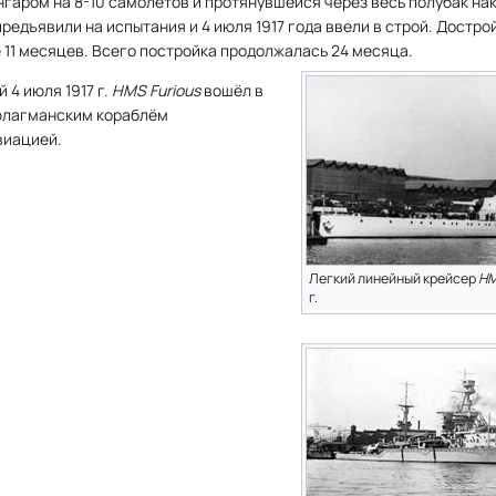
гаром на 8-10 самолетов и протянувшейся через весь полубак на
редъявили на испытания и 4 июля 1917 года ввели в строй. Дострой
 11 месяцев. Всего постройка продолжалась 24 месяца.
 4 июля 1917 г.
HMS Furious
вошёл в
 флагманским кораблём
виацией.
Легкий линейный крейсер
HM
г.