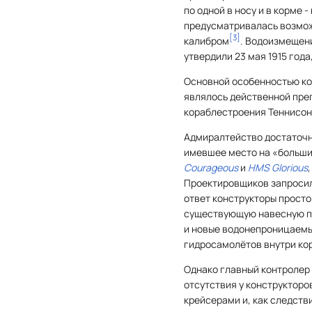
по одной в носу и в корме
предусматривалась возмож
[
3
]
калибром
. Водоизмещени
утвердили 23 мая 1915 год
Основной особенностью кон
являлось действенной пре
кораблестроения Теннисон-
Адмиралтейство достаточн
имевшее место на «больших
Courageous
и
HMS Glorious
Проектировщиков запросил
ответ конструкторы прост
существующую навесную па
и новые водонепроницаемы
гидросамолётов внутри ко
Однако главный контролер
отсутствия у конструкторов
крейсерами и, как следств