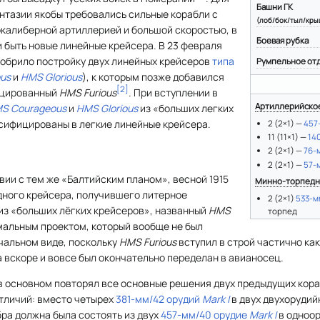
Башни ГК
нтазии якобы требовались сильные корабли с
(лоб/бок/тыл/кры
окалиберной артиллерией и большой скоростью, в
Боевая рубка
 быть новые линейные крейсера. В 23 февраля
добрило постройку двух линейных крейсеров
типа
Румпельное от
us
и
HMS Glorious
), к которым позже добавился
[
2
]
ицированный
HMS Furious
. При вступлении в
Артиллерийско
S Courageous
и
HMS Glorious
из «больших легких
сифицированы в легкие линейные крейсера.
2 (2×1) —
457
11 (11×1) —
14
2 (2×1) —
76-
2 (2×1) —
57-
вии с тем же «Балтийским планом», весной 1915
Минно-торпедн
дного крейсера, получившего литерное
2 (2×1)
533-м
 из «больших лёгких крейсеров», названный
HMS
торпед
омальным проектом, который вообще не был
чальном виде, поскольку
HMS Furious
вступил в строй частично как
а вскоре и вовсе был окончательно переделан в авианосец.
в основном повторял все основные решения двух предыдущих кора
тличий: вместо четырех
381-мм/42 орудий
Mark I
в двух двухорудий
ра должна была состоять из двух
457-мм/40 орудие
Mark I
в одноор