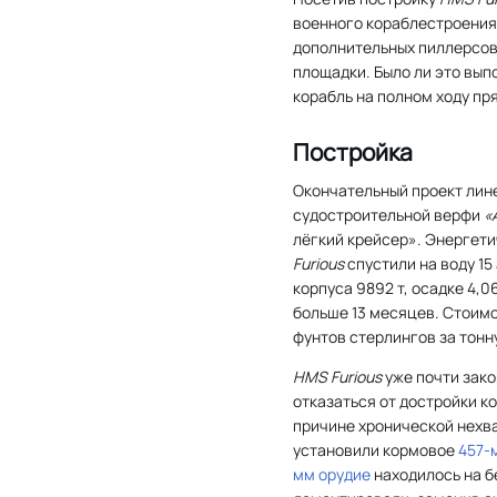
военного кораблестроения 
дополнительных пиллерсов 
площадки. Было ли это вып
корабль на полном ходу пр
Постройка
Окончательный проект лин
судостроительной верфи
«
лёгкий крейсер». Энергет
Furious
спустили на воду 15 
корпуса 9892 т, осадке 4,0
больше 13 месяцев. Стоим
фунтов стерлингов за тонн
HMS Furious
уже почти зако
отказаться от достройки к
причине хронической нехв
установили кормовое
457-
мм орудие
находилось на б