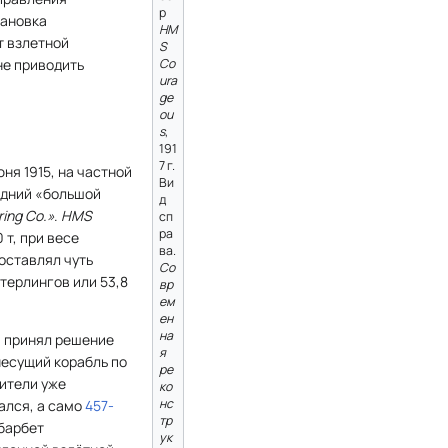
р
тановка
HM
т взлетной
S
Co
не приводить
ura
ge
ou
s
,
191
7 г.
юня 1915, на частной
Ви
дний «большой
д
ring Co.»
.
HMS
сп
ра
 т, при весе
ва.
составлял чуть
Со
терлингов или 53,8
вр
ем
ен
на
а принял решение
я
несущий корабль по
ре
ители уже
ко
нс
ался, а само
457-
тр
 барбет
ук