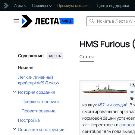
Игры
Сервисы
Премиум магазин
Центр поддержки
Перейти
к
Главное меню
содержанию
HMS Furious (
Содержание
скрыть
Статья
Начало
Легкий линейный
крейсер
HMS Furious
HM
ли
История создания
Отобразить/Скрыть подраздел История создания
ли
Предшественники
из двух
457-мм орудий
. В
Проектирование
смонтированы ангар и взл
кормовой башни установле
Постройка
х гг. перестроен в
авиано
Описание конструкции
сентябре 1944 года выведе
Отобразить/Скрыть подраздел Описание конструкции