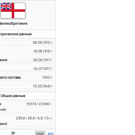
Великобритания
торические данные
08.06.1915 г.
18.08.1916 г.
ания
26.06.1917 г.
04.07.1917 г.
вого состава
1922 г.
15.03.1948 г.
Общие данные
е
19 513 / 22 890
т.
ное)
239,8 / 26,8 / 6,6-7,5
м.
адка)
ЭУ
реал
док