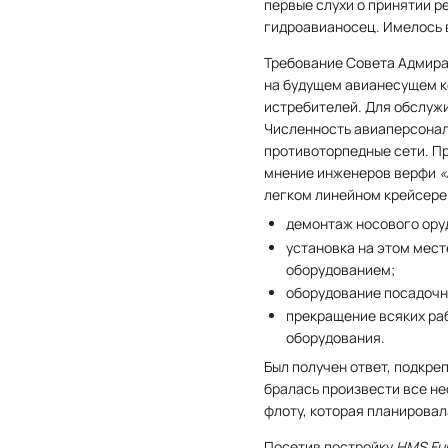
первые слухи о принятии р
гидроавианосец. Имелось 
Требование Совета Адмира
на будущем авианесущем к
истребителей. Для обслуж
Численность авиаперсонала
противоторпедные сети. П
мнение инженеров верфи
«
легком линейном крейсер
демонтаж носового оруд
установка на этом мес
оборудованием;
оборудование посадочн
прекращение всяких раб
оборудования.
Был получен ответ, подкре
бралась произвести все н
флоту, которая планировала
Посетив постройку
HMS Fur