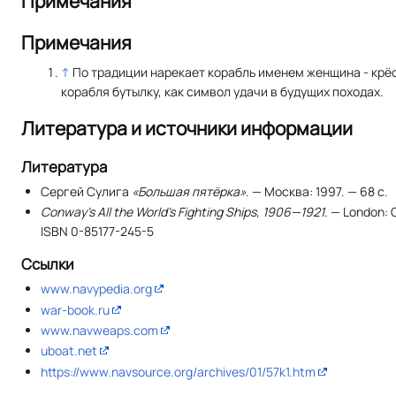
Примечания
Примечания
↑
По традиции нарекает корабль именем женщина - крё
корабля бутылку, как символ удачи в будущих походах.
Литература и источники информации
Литература
Сергей Сулига
«Большая пятёрка»
. — Москва: 1997. — 68 с.
Conway’s All the World’s Fighting Ships, 1906—1921
. — London: 
ISBN 0-85177-245-5
Ссылки
www.navypedia.org
war-book.ru
www.navweaps.com
uboat.net
https://www.navsource.org/archives/01/57k1.htm