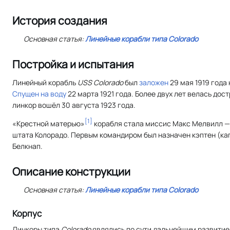
История создания
Основная статья:
Линейные корабли типа
Colorado
Постройка и испытания
Линейный корабль
USS Colorado
был
заложен
29 мая 1919 года
Спущен на воду
22 марта 1921 года. Более двух лет велась дост
линкор вошёл 30 августа 1923 года.
[
1
]
«Крестной матерью»
корабля стала миссис Макс Мелвилл —
штата Колорадо. Первым командиром был назначен кэптен (кап
Белкнап.
Описание конструкции
Основная статья:
Линейные корабли типа
Colorado
Корпус
Линкоры типа
Colorado
являлись по сути дальнейшим развити