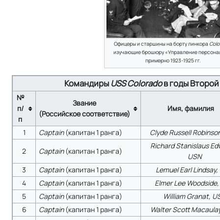
Офицеры и старшины на борту линкора
Colo
изучающие брошюру «Управление персона
примерно 1923-1925 гг.
Командиры
USS Colorado
в годы Второй
№
Звание
п/
Имя, фамилия
(Российское соответствие)
п
1
Captain
(капитан 1 ранга)
Clyde Russell Robinso
Richard Stanislaus Ed
2
Captain
(капитан 1 ранга)
USN
3
Captain
(капитан 1 ранга)
Lemuel Earl Lindsay
4
Captain
(капитан 1 ранга)
Elmer Lee Woodside
5
Captain
(капитан 1 ранга)
William Granat, U
6
Captain
(капитан 1 ранга)
Walter Scott Macaula