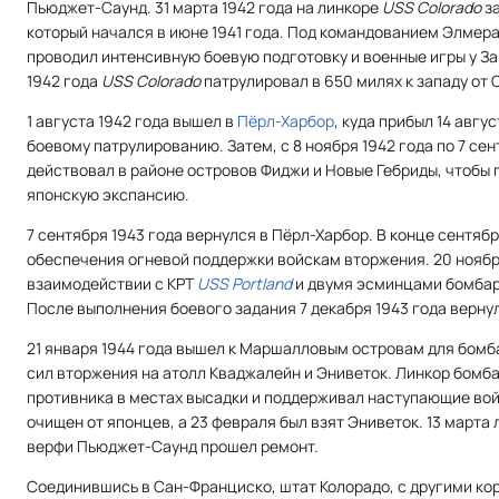
Пьюджет-Саунд. 31 марта 1942 года на линкоре
USS Colorado
за
который начался в июне 1941 года. Под командованием Элмер
проводил интенсивную боевую подготовку и военные игры у З
1942 года
USS Colorado
патрулировал в 650 милях к западу от
1 августа 1942 года вышел в
Пёрл-Харбор
, куда прибыл 14 авгу
боевому патрулированию. Затем, с 8 ноября 1942 года по 7 сен
действовал в районе островов Фиджи и Новые Гебриды, чтобы
японскую экспансию.
7 сентября 1943 года вернулся в Пёрл-Харбор. В конце сентябр
обеспечения огневой поддержки войскам вторжения. 20 нояб
взаимодействии с КРТ
USS Portland
и двумя эсминцами бомбард
После выполнения боевого задания 7 декабря 1943 года вернул
21 января 1944 года вышел к Маршалловым островам для бомб
сил вторжения на атолл Кваджалейн и Эниветок. Линкор бомб
противника в местах высадки и поддерживал наступающие вой
очищен от японцев, а 23 февраля был взят Эниветок. 13 марта 
верфи Пьюджет-Саунд прошел ремонт.
Соединившись в Сан-Франциско, штат Колорадо, с другими ко