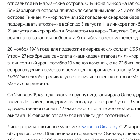
отправился на Марианские острова. С 14 июня линкор начал о
Бомбардировка острова длилась до середины июля. 24 июля 19
острова Тиниан, линкор получили 22 попадания снарядов бере
поддерживать вторжение войск до 3 августа. На линкоре погиб
21 августа линкор прибыл в Бремертон на верфь Пьюджет-Сау
ремонта на западном побережье 9 октября совершил переход 
20 ноября 1944 года для поддержки американских солдат
USS 
Утром 27 ноября два самолета «камикадзе» атаковали линкор
значительный урон, погибло 19 членов команды, еще 72 были р
сопровождении крейсера и эсминцев направился к атоллу Манус
USS Colorado
обстреливал укрепления японцев на острове Мин
Манус для ремонта.
Со 2 января 1945 года, входя в группу вице-адмирала Олденд
залива Лингайен, поддерживая высадку на остров Лусон. 9 ян
«дружественного огня». 127-мм снаряд попал в ходовой мостик,
экипажа. 14 февраля отправился на Улити для пополнения.
Линкор принял активное участие в
Битве за Окинаву
. С 21 мар
обстрел острова. Обеспечивая вторжение на Окинаву, с линко