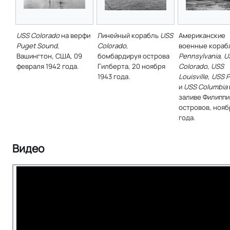
USS Colorado
на верфи
Линейный корабль
USS
Американские
Puget Sound
,
Colorado
,
военные кораб
Вашингтон, США, 09
бомбардируя острова
Pennsylvania
,
U
февраля 1942 года.
Гилберта, 20 ноября
Colorado
,
USS
1943 года.
Louisville
,
USS P
и
USS Columbia
заливе Филиппи
островов, нояб
года.
Видео