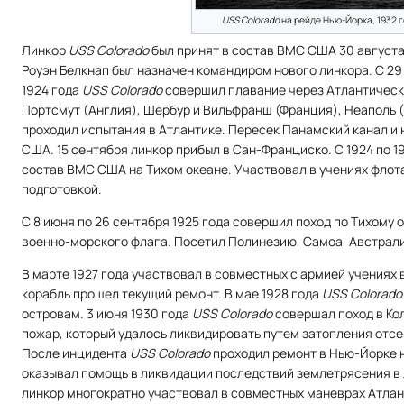
USS Colorado
на рейде Нью-Йорка, 1932 г
Линкор
USS Colorado
был принят в состав ВМС США 30 августа
Роуэн Белкнап был назначен командиром нового линкора. С 29 
1924 года
USS Colorado
совершил плавание через Атлантически
Портсмут (Англия), Шербур и Вильфранш (Франция), Неаполь 
проходил испытания в Атлантике. Пересек Панамский канал и 
США. 15 сентября линкор прибыл в Сан-Франциско. С 1924 по 1
состав ВМС США на Тихом океане. Участвовал в учениях флот
подготовкой.
С 8 июня по 26 сентября 1925 года совершил поход по Тихому
военно-морского флага. Посетил Полинезию, Самоа, Австрал
В марте 1927 года участвовал в совместных с армией учениях 
корабль прошел текущий ремонт. В мае 1928 года
USS Colorado
островам. 3 июня 1930 года
USS Colorado
совершал поход в Кол
пожар, который удалось ликвидировать путем затопления отсе
После инцидента
USS Colorado
проходил ремонт в Нью-Йорке н
оказывал помощь в ликвидации последствий землетрясения в 
линкор многократно участвовал в совместных маневрах Атлан