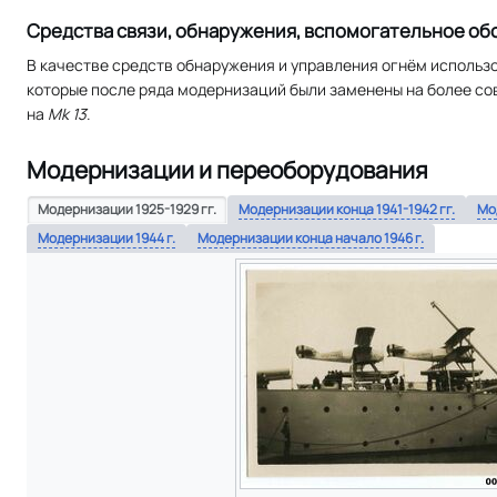
Средства связи, обнаружения, вспомогательное о
В качестве средств обнаружения и управления огнём использ
которые после ряда модернизаций были заменены на более с
на
Mk 13
.
Модернизации и переоборудования
Модернизации 1925-1929 гг.
Модернизации конца 1941-1942 гг.
Мо
Модернизации 1944 г.
Модернизации конца начало 1946 г.