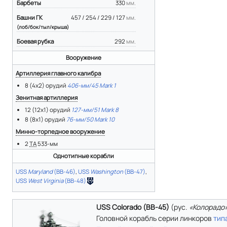
Барбеты
330
мм.
Башни ГК
457 / 254 / 229 / 127
мм.
(лоб/бок/тыл/крыша)
Боевая рубка
292
мм.
Вооружение
Артиллерия главного калибра
8 (4x2) орудий
406-мм/45 Mark 1
Зенитная артиллерия
12 (12х1) орудий
127-мм/51 Mark 8
8 (8x1) орудий
76-мм/50 Mark 10
Минно-торпедное вооружение
2
ТА
533-мм
Однотипные корабли
USS
Maryland
(BB-46)
,
USS
Washington
(BB-47)
,
USS
West Virginia
(BB-48)
USS Colorado (BB-45)
(
рус.
«Колорадо
Головной корабль серии линкоров
тип