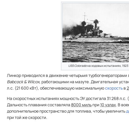
USS Colorado
на ходовых испытаниях, 1923 
Линкор приводился в движение четырьмя турбогенераторами
Babcock & Wilcox
, работающими на мазуте. Двигательная уста
л.с. (21 600 кВт), обеспечивающую максимальную
скорость
в
2
На скоростных испытаниях мощность ЭУ достигала 31 268 л.с. (
Дальность плавания составляла
8000 миль
при
10 узлах
. В во
дополнительное пространство для топлива, чтобы увеличить
д
при той же скорости.