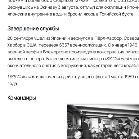
406-мм и более 6600 снарядов 127-мм. После этого
USS Color
Вернувшись на Окинаву 3 августа, отплыл для оккупации Япони
японские внутренние воды и бросил якорь в Токийской бухте.
Завершение службы
20 сентября ушел из Японии и вернулся в Пёрл-Харбор. Совер
Харбор в США, перевезя 6357 военнослужащих. С января 1946 г
военной верфи в Бремертоне произведена консервация линкор
выведен в резерв. Более десятилетия линкор
USS Colorado
про
окончательного снятия с вооружения, как устаревшего корабля
USS Colorado
исключен из действующего флота 1 марта 1959 го
года.
Командиры