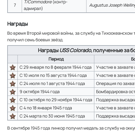
T/Commodore
(контр-
7
Augustus Joseph Wellin
адмирал)
Награды
Во время Второй мировой войны, за службу на Тихоокеанском 
получил семь боевых звёзд.
Награды
USS Colorado
, полученные за 
Период
Б
С 29 января по 8 февраля 1944 года
Участие в захвате
С 10 июля по 15 августа 1944 года
Участие в захвате 
С 24 июля по 1 августа 1944 года
Операция по захва
9 октября 1944 года
Бомбардировка ос
С 10 октября по 29 ноября 1944 года
Поддержка высадки
С 4 по 18 января 1945 года
Участие в захвате
С 24 марта по 30 июня 1945 года
Поддержка высадки
В сентябре 1945 года линкор получил медаль за службу на окк