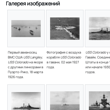
Галерея изображений
Первый авианосец
Фотография с воздуха
USS Colorado
у 
ВМС США
USS Langley
,
корабля
USS Colorado
Гавайи, Соеди
USS Colorado
на якоре
в гавани, 02 мая 1927
Штаты в конце 
с другими линкорами в
года.
или начале 193
Пуэрто-Рико, 18 марта
годов.
1926 года.