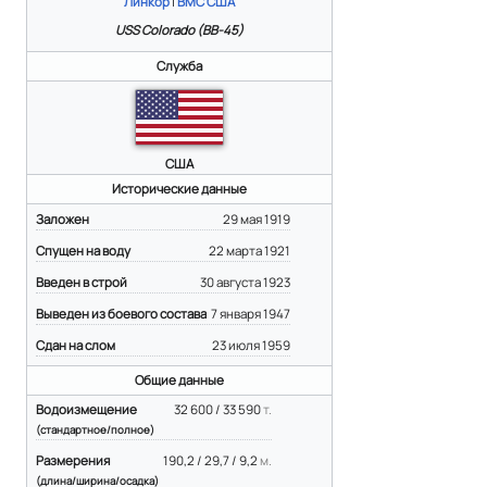
Линкор
|
ВМС США
USS Colorado (BB-45)
Служба
США
Исторические данные
Заложен
29 мая 1919
Спущен на воду
22 марта 1921
Введен в строй
30 августа 1923
Выведен из боевого состава
7 января 1947
Сдан на слом
23 июля 1959
Общие данные
Водоизмещение
32 600 / 33 590
т.
(стандартное/полное)
Размерения
190,2 / 29,7 / 9,2
м.
(длина/ширина/осадка)