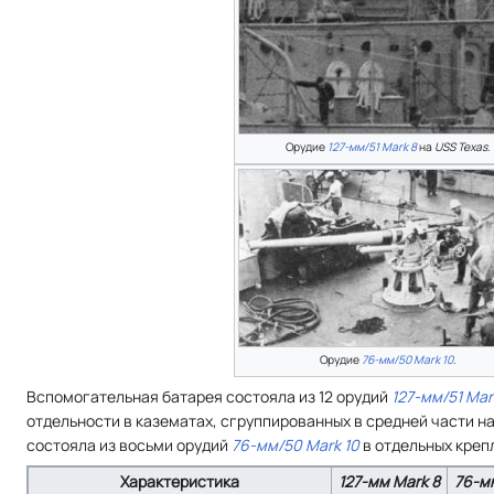
Орудие
127-мм/51 Mark 8
на
USS Texas
.
Орудие
76-мм/50 Mark 10
.
Вспомогательная батарея состояла из 12 орудий
127-мм/51 Mar
отдельности в казематах, сгруппированных в средней части н
состояла из восьми орудий
76-мм/50 Mark 10
в отдельных креп
Характеристика
127-мм Mark 8
76-м