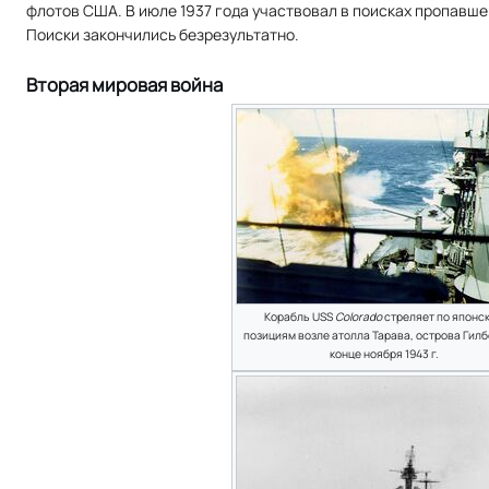
флотов США. В июле 1937 года участвовал в поисках пропавше
Поиски закончились безрезультатно.
Вторая мировая война
Корабль USS
Colorado
стреляет по японс
позициям возле атолла Тарава, острова Гилб
конце ноября 1943 г.