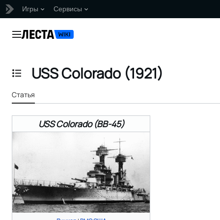
Игры
Сервисы
Перейти
к
Главное меню
содержанию
USS Colorado (1921)
Отобразить/Скрыть содержание
Статья
USS Colorado (BB-45)