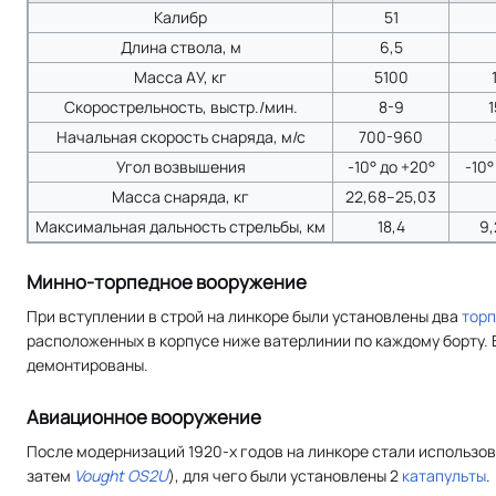
Калибр
51
Длина ствола, м
6,5
Масса АУ, кг
5100
Скорострельность, выстр./мин.
8-9
Начальная скорость снаряда, м/с
700-960
Угол возвышения
-10° до +20°
-10°
Масса снаряда, кг
22,68–25,03
Максимальная дальность стрельбы, км
18,4
9,
Минно-торпедное вооружение
При вступлении в строй на линкоре были установлены два
торп
расположенных в корпусе ниже ватерлинии по каждому борту.
демонтированы.
Авиационное вооружение
После модернизаций 1920-х годов на линкоре стали использов
затем
Vought OS2U
), для чего были установлены 2
катапульты
.