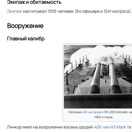
Экипаж и обитаемость
Экипаж
насчитывал 1306 человек (64 офицера и 1241 матроса).
Вооружение
Главный калибр
Носовые
406-мм орудия
ЛК
USS Colorado
, н
1920-х годов.
Линкор имел на вооружении восемь орудий
406-мм/45 Mark 1
в