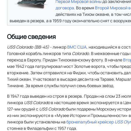
Первой Мировой войны
до заключени
договора
. Во время
Второй Мировой 
действиях на Тихом океане, в том чис
выведен в резерв, а в 1959 году окончательно снят с вооруже
Общие сведения
USS Colorado (BB-45)
- линкор
ВМС США
, находившийся в соста
Головной корабль линкоров типа
Colorado
. В межвоенные годы 
переход в Европу. Придан Тихоокеанскому флоту. В начале
Вто
мае 1942 года патрулировал мост Золотые ворота, чтобы пре
вторжение. Затем отправился на Фиджи, чтобы остановить да
Тихий океан. Участвовал в высадке десанта на Тараве, Марша
Тиниане. За время службы получил семь боевых звёзд.
В 1947 года выведен из строя в резерв. Продан на слом 23 июл
линкора
USS Colorado
в настоящее время экспонируется в Цен
127-мм орудий с
USS Colorado
были подарены Морскому истори
из них экспонируются в «Музее Истории и Промышленности» в 
линкора были установлены на
бронепалубный крейсер
USS Oly
стоянке в Филадельфии с 1957 года.