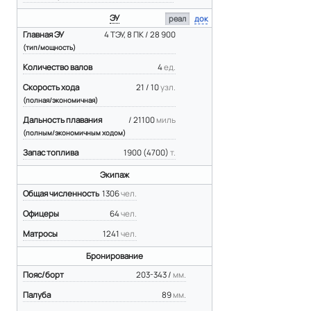
ЭУ
реал
док
Главная ЭУ
4 ТЭУ, 8 ПК / 28 900
(тип/мощность)
Количество валов
4
ед.
Скорость хода
21 / 10
узл.
(полная/экономичная)
Дальность плавания
/ 21100
миль
(полным/экономичным ходом)
Запас топлива
1900 (4700)
т.
Экипаж
Общая численность
1306
чел.
Офицеры
64
чел.
Матросы
1241
чел.
Бронирование
Пояс/борт
203-343 /
мм.
Палуба
89
мм.