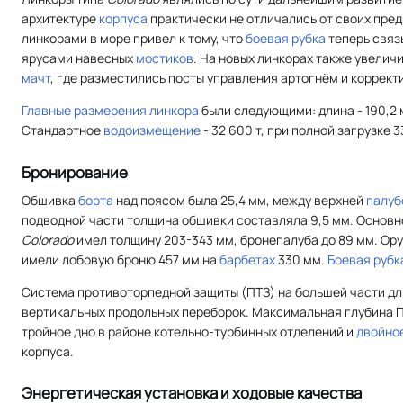
архитектуре
корпуса
практически не отличались от своих пре
линкорами в море привел к тому, что
боевая рубка
теперь свя
ярусами навесных
мостиков
. На новых линкорах также увели
мачт
, где разместились посты управления артогнём и коррек
Главные размерения линкора
были следующими: длина - 190,2 
Стандартное
водоизмещение
- 32 600 т, при полной загрузке 3
Бронирование
Обшивка
борта
над поясом была 25,4 мм, между верхней
палуб
подводной части толщина обшивки составляла 9,5 мм. Основ
Colorado
имел толщину 203-343 мм, бронепалуба до 89 мм. Ор
имели лобовую броню 457 мм на
барбетах
330 мм.
Боевая рубк
Система противоторпедной защиты (ПТЗ) на большей части дл
вертикальных продольных переборок. Максимальная глубина П
тройное дно в районе котельно-турбинных отделений и
двойно
корпуса.
Энергетическая установка и ходовые качества