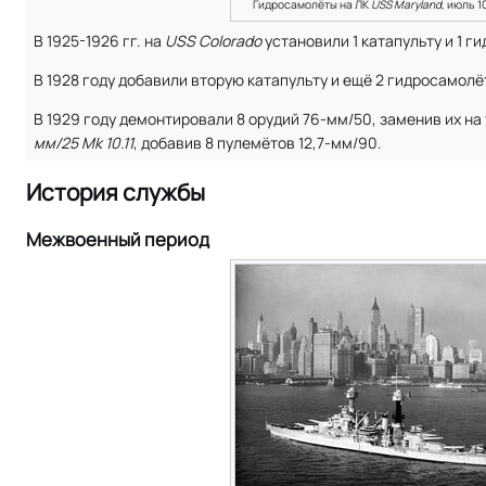
Гидросамолёты на ЛК
USS Maryland
, июль 1
В 1925-1926 гг. на
USS Colorado
установили 1 катапульту и 1 г
В 1928 году добавили вторую катапульту и ещё 2 гидросамолё
В 1929 году демонтировали 8 орудий 76-мм/50, заменив их на
мм/25 Mk 10.11
, добавив 8 пулемётов 12,7-мм/90.
История службы
Межвоенный период