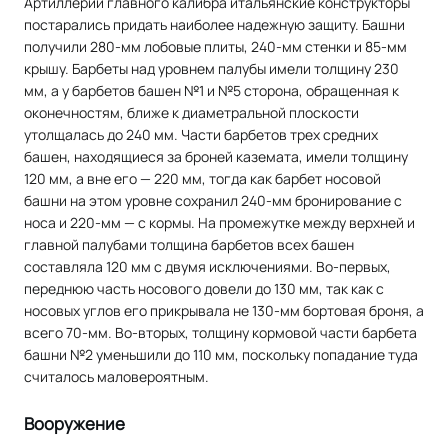
Артиллерии главного калибра итальянские конструкторы
постарались придать наиболее надежную защиту. Башни
получили 280-мм лобовые плиты, 240-мм стенки и 85-мм
крышу. Барбеты над уровнем палубы имели толщину 230
мм, а у барбетов башен №1 и №5 сторона, обращенная к
оконечностям, ближе к диаметральной плоскости
утолщалась до 240 мм. Части барбетов трех средних
башен, находящиеся за броней каземата, имели толщину
120 мм, а вне его — 220 мм, тогда как барбет носовой
башни на этом уровне сохранил 240-мм бронирование с
носа и 220-мм — с кормы. На промежутке между верхней и
главной палубами толщина барбетов всех башен
составляла 120 мм с двумя исключениями. Во-первых,
переднюю часть носового довели до 130 мм, так как с
носовых углов его прикрывала не 130-мм бортовая броня, а
всего 70-мм. Во-вторых, толщину кормовой части барбета
башни №2 уменьшили до 110 мм, поскольку попадание туда
считалось маловероятным.
Вооружение