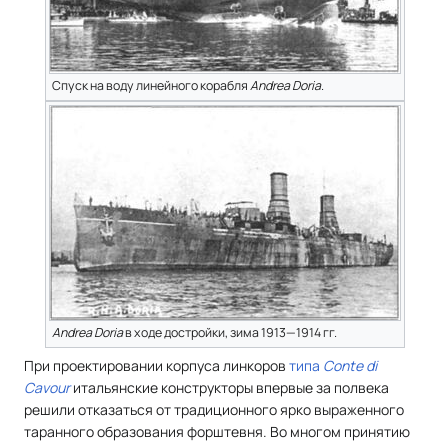
Спуск на воду линейного корабля
Andrea Doria
.
Andrea Doria
в ходе достройки, зима 1913—1914 гг.
При проектировании корпуса линкоров
типа
Conte di
Cavour
итальянские конструкторы впервые за полвека
решили отказаться от традиционного ярко выраженного
таранного образования форштевня. Во многом принятию