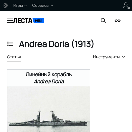
Игры
Сервисы
Перейти
к
Главное меню
Поиск
Внешни
содержанию
Andrea Doria (1913)
Отобразить/Скрыть содержание
Статья
Инструменты
Линейный корабль
Andrea Doria