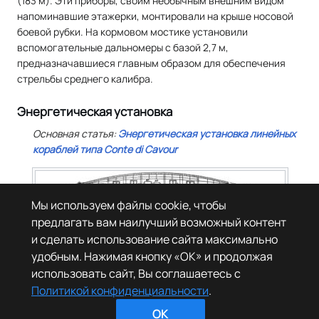
(183 м). Эти приборы, своим необычным внешним видом
напоминавшие этажерки, монтировали на крыше носовой
боевой рубки. На кормовом мостике установили
вспомогательные дальномеры с базой 2,7 м,
предназначавшиеся главным образом для обеспечения
стрельбы среднего калибра.
Энергетическая установка
Основная статья:
Энергетическая установка линейных
кораблей типа
Conte di Cavour
Мы используем файлы cookie, чтобы
предлагать вам наилучший возможный контент
Схема расположения силовой установки линейных
кораблей типов
Giulio Cesare
и
Caio Duilio
. С котел; АР —
и сделать использование сайта максимально
турбина высокого давления; ВР — турбина низкого
удобным. Нажимая кнопку «OK» и продолжая
давления; DP — артиллерийский погреб.
использовать сайт, Вы соглашаетесь с
Политикой конфиденциальности
.
OK