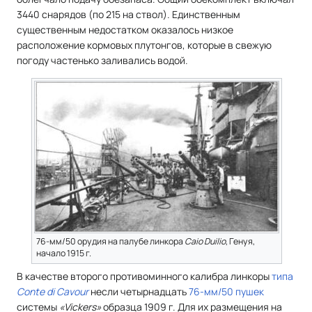
3440 снарядов (по 215 на ствол). Единственным
существенным недостатком оказалось низкое
расположение кормовых плутонгов, которые в свежую
погоду частенько заливались водой.
76-мм/50 орудия на палубе линкора
Caio Duilio
, Генуя,
начало 1915 г.
В качестве второго противоминного калибра линкоры
типа
Conte di Cavour
несли четырнадцать
76-мм/50 пушек
системы
«Vickers»
образца 1909 г. Для их размещения на