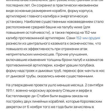
последних лет. Он сохранил в практически неизменном
виде основные размерения корабля, форму корпуса,
артиллерию главного калибра и энергетическую
установку. Наиболее существенным нововведением стало
расположение средней башни на палубу ниже (для
повышения остойчивости), а также переход на 152-мм
калибр противоминной артиллерии. Сами
152-мм орудия
разнесли из центрального каземата к оконечностям, что
повышало их эффективность при отражении атак
неприятельских миноносцев. Прочие улучшения,
включавшие изменения толщины брони палуб и казематов
противоминной артиллерии, конфигурации полубака,
форму надстроек и дымовых труб, перенос фок-мачты в нос
от дымовой трубы, оказались менее существенными.
На утверждение проекта ушло меньше месяца. 2 сентября
1911 г. военно-морскому арсеналу Специи и верфи в
Кастелламаре-ди-Стабия были выданы заказы на
постройку двух линейных кораблей, которые Королевским
декретом от 6 ноября того же года были зачислены в