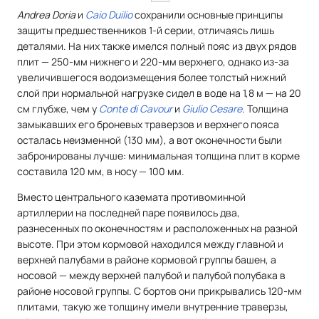
Andrea Doria
и
Caio Duilio
сохранили основные принципы
защиты предшественников 1-й серии, отличаясь лишь
деталями. На них также имелся полный пояс из двух рядов
плит — 250-мм нижнего и 220-мм верхнего, однако из-за
увеличившегося водоизмещения более толстый нижний
слой при нормальной нагрузке сидел в воде на 1,8 м — на 20
см глубже, чем у
Conte di Cavour
и
Giulio Cesare
. Толщина
замыкавших его броневых траверзов и верхнего пояса
осталась неизменной (130 мм), а вот оконечности были
забронированы лучше: минимальная толщина плит в корме
составила 120 мм, в носу — 100 мм.
Вместо центрального каземата противоминной
артиллерии на последней паре появилось два,
разнесенных по оконечностям и расположенных на разной
высоте. При этом кормовой находился между главной и
верхней палубами в районе кормовой группы башен, а
носовой — между верхней палубой и палубой полубака в
районе носовой группы. С бортов они прикрывались 120-мм
плитами, такую же толщину имели внутренние траверзы,