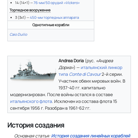
14 (14×1) —
76-мм/50 орудий
«Vickers»
Торпедное вооружение
3 (3x1) —
450-мм торпедных аппарата
Однотипные корабли
Caio Duilio
Andrea Doria
(
рус.
«Андреа
Дориа»
) —
итальянский
линкор
типа
Conte di Cavour
2-й серии.
Участник обеих мировых войн. В
1937-40 гг. капитально
модернизирован. После войны остался в составе
итальянского флота
. Исключен из состава флота 15
сентября 1956 г. Разобран в 1961-62 гг.
История создания
Основная статья:
История создания линейных кораблей