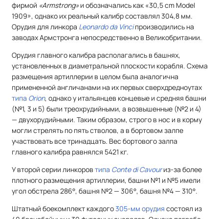
фирмой
«Armstrong»
и обозначались как «30,5 cm Model
1909», однако их реальный калибр составлял 304,8 мм.
Орудия для линкора
Leonardo da Vinci
производились на
заводах Армстронга непосредственно в Великобритании.
Орудия главного калибра располагались в башнях,
установленных в диаметральной плоскости корабля. Схема
размещения артиллерии в целом была аналогична
примененной англичанами на их первых сверхдредноутах
типа
Orion
, однако у итальянцев концевые и средняя башни
(№1, 3 и 5) были треохрудийными, а возвышенные (№2 и 4)
— двухорудийными. Таким образом, строго в нос и в корму
могли стрелять по пять стволов, а в бортовом залпе
участвовать все тринадцать. Вес бортового залпа
главного калибра равнялся 5421 кг.
У второй серии линкоров
типа
Conte di Cavour
из-за более
плотного размещения артиллерии, башни №1 и №5 имели
угол обстрела 286°, башня №2 — 306°, башня №4 — 310°.
Штатный боекомплект каждого
305-мм орудия
состоял из