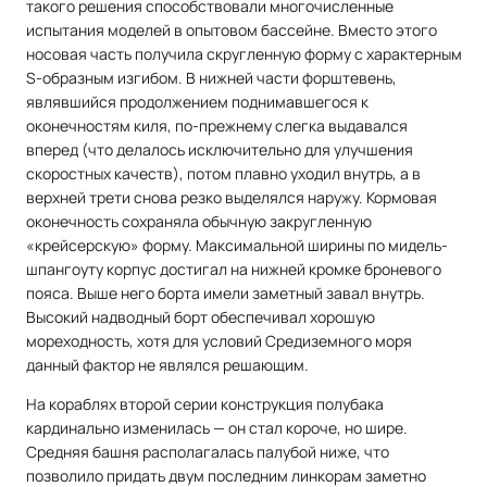
такого решения способствовали многочисленные
испытания моделей в опытовом бассейне. Вместо этого
носовая часть получила скругленную форму с характерным
S-образным изгибом. В нижней части форштевень,
являвшийся продолжением поднимавшегося к
оконечностям киля, по-прежнему слегка выдавался
вперед (что делалось исключительно для улучшения
скоростных качеств), потом плавно уходил внутрь, а в
верхней трети снова резко выделялся наружу. Кормовая
оконечность сохраняла обычную закругленную
«крейсерскую» форму. Максимальной ширины по мидель-
шпангоуту корпус достигал на нижней кромке броневого
пояса. Выше него борта имели заметный завал внутрь.
Высокий надводный борт обеспечивал хорошую
мореходность, хотя для условий Средиземного моря
данный фактор не являлся решающим.
На кораблях второй серии конструкция полубака
кардинально изменилась — он стал короче, но шире.
Средняя башня располагалась палубой ниже, что
позволило придать двум последним линкорам заметно