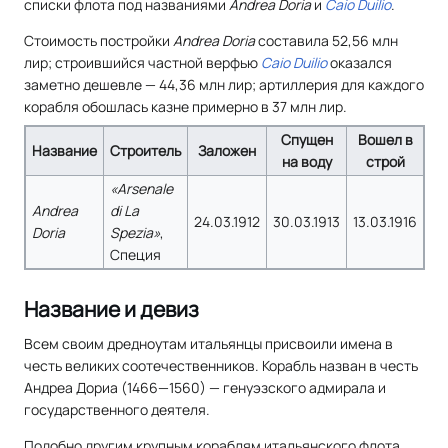
списки флота под названиями
Andrea Doria
и
Caio Duilio
.
Стоимость постройки
Andrea Doria
составила 52,56 млн
лир; строившийся частной верфью
Caio Duilio
оказался
заметно дешевле — 44,36 млн лир; артиллерия для каждого
корабля обошлась казне примерно в 37 млн лир.
Спущен
Вошел в
Название
Строитель
Заложен
на воду
строй
«Arsenale
Andrea
di La
24.03.1912
30.03.1913
13.03.1916
Doria
Spezia»
,
Специя
Название и девиз
Всем своим дредноутам итальянцы присвоили имена в
честь великих соотечественников. Корабль назван в честь
Андреа Дориа (1466—1560) — генуэзского адмирала и
государственного деятеля.
Подобно другим крупным кораблям итальянского флота,