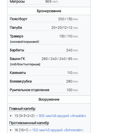
Матросы
969
чел.
Бронирование
Пояс/борт
250 / 130
мм.
Палуба
20+20/12+12
мм.
Траверз
130 / 110
мм.
(носовой/кормовой)
Барбеты
240
мм.
Башни ГК
280 / 240 / 240 / 85
мм.
(лоб/бок/тыл/крыша)
Казематы
110
мм.
Боевая рубка
280
мм.
Румпельное отделение
100
мм.
Вооружение
Главный калибр
13 (3×3+2×2) —
305-мм/46 орудий
«Ansaldo»
Противоминный калибр
16 (16×1) —
152-мм/45 орудий
«Schneider»