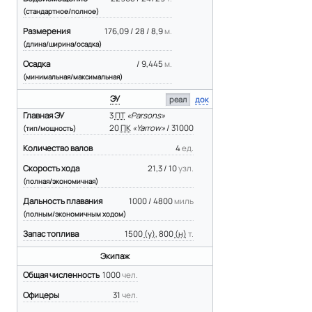
(стандартное/полное)
Размерения
176,09 / 28 / 8,9
м.
(длина/ширина/осадка)
Осадка
/ 9,445
м.
(минимальная/максимальная)
ЭУ
реал
док
Главная ЭУ
3
ПТ
«Parsons»
20
ПК
«Yarrow»
/ 31000
(тип/мощность)
Количество валов
4
ед.
Скорость хода
21,3 / 10
узл.
(полная/экономичная)
Дальность плавания
1000 / 4800
миль
(полным/экономичным ходом)
Запас топлива
1500
(у)
, 800
(н)
т.
Экипаж
Общая численность
1000
чел.
Офицеры
31
чел.