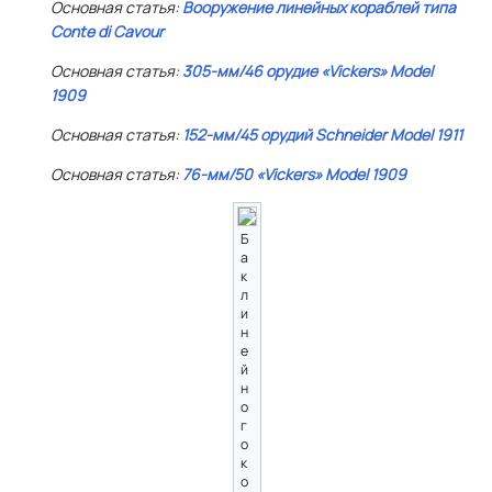
Основная статья:
Вооружение линейных кораблей типа
Conte di Cavour
Основная статья:
305-мм/46 орудие
«Vickers»
Model
1909
Основная статья:
152-мм/45 орудий
Schneider
Model 1911
Основная статья:
76-мм/50
«Vickers»
Model 1909
Б
а
к
л
и
н
е
й
н
о
г
о
к
о