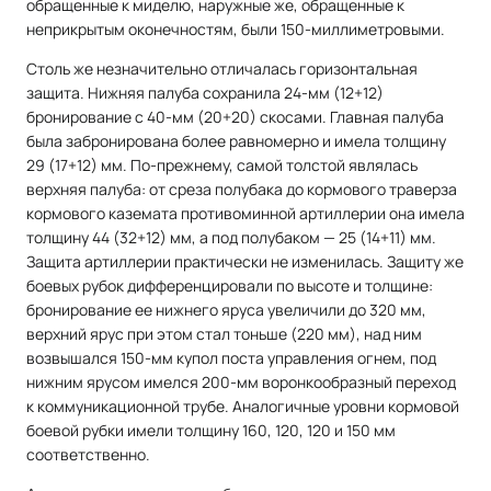
обращенные к миделю, наружные же, обращенные к
неприкрытым оконечностям, были 150-миллиметровыми.
Столь же незначительно отличалась горизонтальная
защита. Нижняя палуба сохранила 24-мм (12+12)
бронирование с 40-мм (20+20) скосами. Главная палуба
была забронирована более равномерно и имела толщину
29 (17+12) мм. По-прежнему, самой толстой являлась
верхняя палуба: от среза полубака до кормового траверза
кормового каземата противоминной артиллерии она имела
толщину 44 (32+12) мм, а под полубаком — 25 (14+11) мм.
Защита артиллерии практически не изменилась. Защиту же
боевых рубок дифференцировали по высоте и толщине:
бронирование ее нижнего яруса увеличили до 320 мм,
верхний ярус при этом стал тоньше (220 мм), над ним
возвышался 150-мм купол поста управления огнем, под
нижним ярусом имелся 200-мм воронкообразный переход
к коммуникационной трубе. Аналогичные уровни кормовой
боевой рубки имели толщину 160, 120, 120 и 150 мм
соответственно.