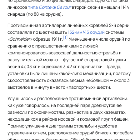
40 бронебойных и 30 фугасных снарядов. Однако погреба
линкоров
типа
Conte di Cavour
второй серии вмещали 1144
снаряда (по 88 на орудие).
Противоминная артиллерия линейных кораблей 2-й серии
составляла по шестнадцать
152-мм/45 орудий
системы
[
1
]
«Schneider»
образца 1911 г.
Уменьшение числа орудий по
сравнению с предшественниками с лихвой
компенсировалось возросшей дальностью стрельбы и
разрушительной мощью — фугасный снаряд такой пушки
весил 47,03 кг и содержал 3,42 кг взрывчатки. Правда,
установки были лишены какой-либо механизации, поэтому
скорострельность оказалась весьма небольшой — около 3
выстрелов в минуту вместо «паспортных» шести.
Улучшилось и расположение противоминной артиллерии.
Как уже говорилось, на последней паре дредноутов ее
разнесли по оконечностям, разместив в двух казематах,
находившихся в районе носовой и кормовой групп башен.
Помимо улучшения диаграммы стрельбы и удобства
управления огнем, расположение орудий ближе к погребам
облегчало подачу боезапаса. Общий боекомплект включал