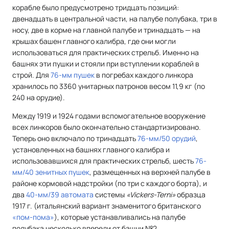
корабле было предусмотрено тридцать позиций:
двенадцать в центральной части, на палубе полубака, три в
носу, две в корме на главной палубе и тринадцать — на
крышах башен главного калибра, где они могли
использоваться для практических стрельб. Именно на
башнях эти пушки и стояли при вступлении кораблей в
строй. Для
76-мм пушек
в погребах каждого линкора
хранилось по 3360 унитарных патронов весом 11,9 кг (по
240 на орудие).
Между 1919 и 1924 годами вспомогательное вооружение
всех линкоров было окончательно стандартизировано.
Теперь оно включало по тринадцать
76-мм/50 орудий
,
установленных на башнях главного калибра и
использовавшихся для практических стрельб, шесть
76-
мм/40 зенитных пушек
, размещенных на верхней палубе в
районе кормовой надстройки (по три с каждого борта), и
два
40-мм/39 автомата
системы
«Vickers-Terni»
образца
1917 г. (итальянский вариант знаменитого британского
«пом-пома»
), которые устанавливались на палубе
полубака несколько впереди от башни №2.