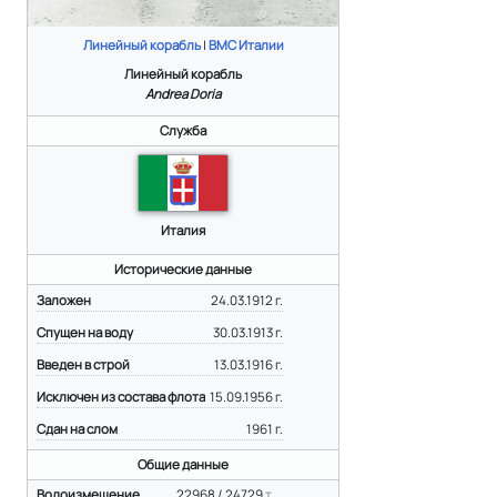
Линейный корабль
|
ВМС Италии
Линейный корабль
Andrea Doria
Служба
Италия
Исторические данные
Заложен
24.03.1912 г.
Спущен на воду
30.03.1913 г.
Введен в строй
13.03.1916 г.
Исключен из состава флота
15.09.1956 г.
Сдан на слом
1961 г.
Общие данные
Водоизмещение
22968 / 24729
т.