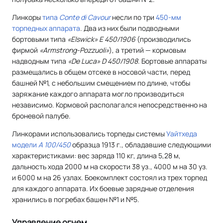
Линкоры
типа
Conte di Cavour
несли по три
450-мм
торпедных аппарата
. Два из них были подводными
бортовыми типа
«Elswick» Е 450/1906
(производились
фирмой
«Armstrong-Pozzuoli»
), а третий — кормовым
надводным типа
«De Luca» D 450/1908
. Бортовые аппараты
размещались в общем отсеке в носовой части, перед
башней №1, с небольшим смещением по длине, чтобы
заряжание каждого аппарата могло производиться
независимо. Кормовой располагался непосредственно на
броневой палубе.
Линкорами использовались торпеды системы
Уайтхеда
модели
А 100/450
образца 1913 г., обладавшие следующими
характеристиками: вес заряда 110 кг, длина 5,28 м,
дальность хода 2000 м на скорости 38 уз., 4000 м на 30 уз.
и 6000 м на 26 узлах. Боекомплект состоял из трех торпед
для каждого аппарата. Их боевые зарядные отделения
хранились в погребах башен №1 и №5.
Управление огнем