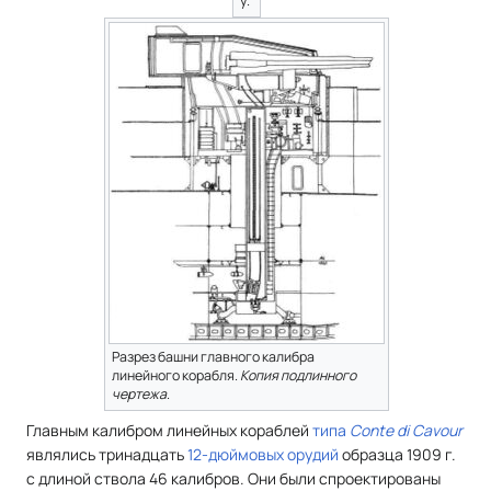
у.
Разрез башни главного калибра
линейного корабля.
Копия подлинного
чертежа
.
Главным калибром линейных кораблей
типа
Conte di Cavour
являлись тринадцать
12-дюймовых орудий
образца 1909 г.
с длиной ствола 46 калибров. Они были спроектированы