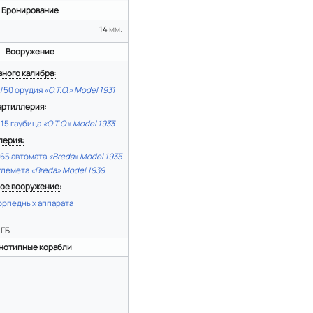
Бронирование
14
мм.
Вооружение
вного калибра:
/50 орудия
«O.T.O.» Model 1931
артиллерия:
15 гаубица
«O.T.O.» Model 1933
лерия:
65 автомата
«Breda» Model 1935
улемета
«Breda» Model 1939
ое вооружение:
орпедных аппарата
 ГБ
нотипные корабли