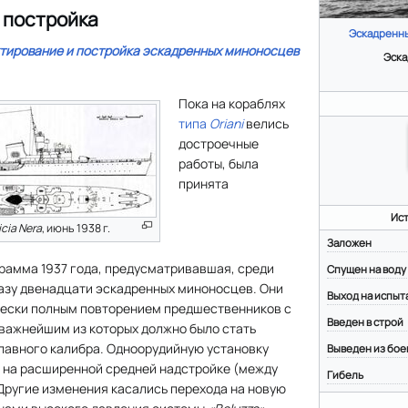
 постройка
Эскадренн
тирование и постройка эскадренных миноносцев
Эска
Пока на кораблях
типа
Oriani
велись
достроечные
работы, была
принята
Ис
cia Nera
, июнь 1938 г.
Заложен
рамма 1937 года, предусматривавшая, среди
Спущен на воду
разу двенадцати эскадренных миноносцев. Они
Выход на испыт
чески полным повторением предшественников с
Введен в строй
важнейшим из которых должно было стать
главного калибра. Одноорудийную установку
Выведен из бое
 на расширенной средней надстройке (между
Гибель
Другие изменения касались перехода на новую