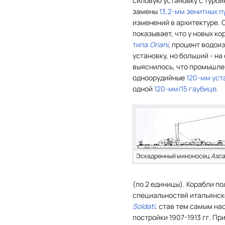
силовую установку с турб
замены
13,2-мм зенитных 
изменений в архитектуре.
показывает, что у новых к
типа
Oriani
, процент водои
установку, но больший - н
выяснилось, что промышле
одноорудийные
120-мм уст
одной
120-мм/15 гаубице
.
Эскадренный миноносец
Asca
(по 2 единицы). Корабли по
специальностей итальянск
Soldati
, став тем самым н
постройки 1907-1913 гг. Пр