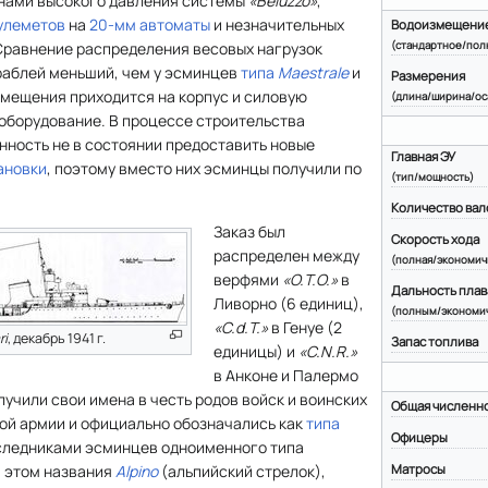
инами высокого давления системы
«Beluzzo»
,
пулеметов
на
20-мм автоматы
и незначительных
Водоизмещени
(стандартное/пол
 Сравнение распределения весовых нагрузок
ораблей меньший, чем у эсминцев
типа
Maestrale
и
Размерения
змещения приходится на корпус и силовую
(длина/ширина/ос
а оборудование. В процессе строительства
нность не в состоянии предоставить новые
Главная ЭУ
ановки
, поэтому вместо них эсминцы получили по
(тип/мощность)
Количество вал
Заказ был
Скорость хода
распределен между
(полная/экономич
верфями
«О.Т.О.»
в
Дальность плав
Ливорно (6 единиц),
(полным/экономи
«C.d.T.»
в Генуе (2
ri
, декабрь 1941 г.
Запас топлива
единицы) и
«C.N.R.»
в Анконе и Палермо
лучили свои имена в честь родов войск и воинских
Общая численн
ой армии и официально обозначались как
типа
Офицеры
аследниками эсминцев одноименного типа
Матросы
и этом названия
Alpino
(альпийский стрелок),