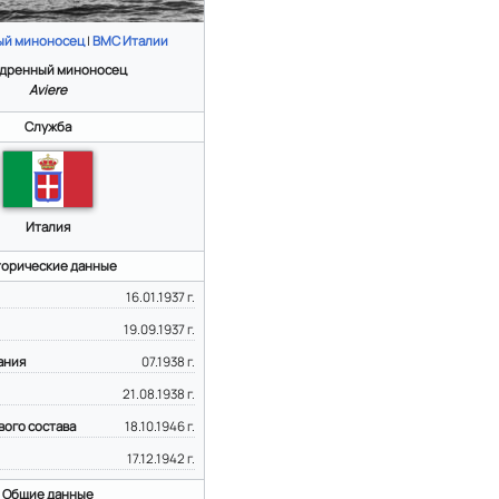
ый миноносец
|
ВМС Италии
дренный миноносец
Aviere
Служба
Италия
торические данные
16.01.1937 г.
19.09.1937 г.
ания
07.1938 г.
21.08.1938 г.
вого состава
18.10.1946 г.
17.12.1942 г.
Общие данные