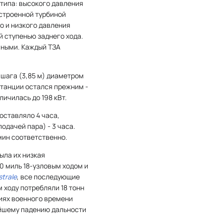
типа: высокого давления
встроенной турбиной
о и низкого давления
й ступенью заднего хода.
чными. Каждый ТЗА
шага (3,85 м) диаметром
останции остался прежним -
личилась до 198 кВт.
оставляло 4 часа,
одачей пара) - 3 часа.
5 мин соответственно.
ыла их низкая
0 миль 18-узловым ходом и
trale
, все последующие
 ходу потребляли 18 тонн
овиях военного времени
ейшему падению дальности