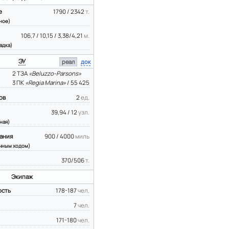
е
1790 / 2342
т.
ное)
106,7 / 10,15 / 3,38/4,21
м.
адка)
ЭУ
реал
док
2 ТЗА
«Beluzzo-Parsons»
3 ПК
«Regia Marina»
/ 55 425
ов
2
ед.
39,94 / 12
узл.
ная)
ания
900 / 4000
миль
чным ходом)
370/506
т.
Экипаж
ость
178-187
чел.
7
чел.
171-180
чел.