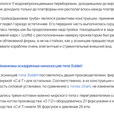
делился 11 водонепроницаемыми переборками, доходившими до вер
к доходило только до платформы или располагалось между платф
стройка/дымовая труба» являлся развитием конструкции, примене
ыглядел гораздо эстетичнее. Его передняя часть выполнялась скру
лась теперь как бы продолжением надстройки. Находящийся в зад
оевой марс» (
coffa
) с расположенным наверху прожектором был р
 обтекаемой формы, а не на стойках, как у эсминцев предшествую
авали кораблям очень элегантный и стремительный внешний вид.
еханизмы эскадренных миноносцев типа
Soldati
и эсминцев
типа
Soldati
поставлялись двумя производителями: фи
 фирмой
«C.d.T.»
для остальных. Соответственно, в их конструкции 
сть силовой установки, по сравнению с
типом
Oriani
, не изменила
ались тремя котлами военно-морского типа с перегревателями 
 этом котлы производства
«О.Т.О.»
оборудовались 27 форсунками и 
водства
«С.d.T»
имели 36 форсунок и давление 25 атм.