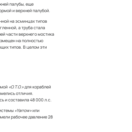
хней палубы, еще
ормой и верхней палубой.
нной на эсминцах типов
гленной, а труба стала
ней части верхнего мостика
азмещен на полностью
щих типов. В целом эти
рмой
«О.Т.О.»
для кораблей
имелись отличия.
сь и составила 48 000 л.с.
системы
«Yarrow»
или
имели рабочее давление 28