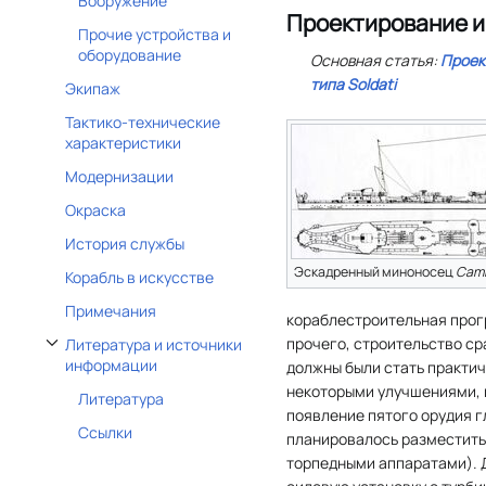
Вооружение
Проектирование и
Прочие устройства и
оборудование
Основная статья:
Проек
типа
Soldati
Экипаж
Тактико-технические
характеристики
Модернизации
Окраска
История службы
Эскадренный миноносец
Cami
Корабль в искусстве
Примечания
кораблестроительная прог
прочего, строительство с
Литература и источники
Отобразить/Скрыть подраздел Литература и источники информации
информации
должны были стать практи
некоторыми улучшениями, 
Литература
появление пятого орудия 
Ссылки
планировалось разместить
торпедными аппаратами). 