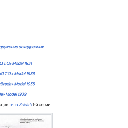
оружение эскадренных
O.T.O»
Model 1931
«O.T.O.»
Model 1933
«Breda»
Model 1935
da»
Model 1939
осцев
типа
Soldati
1-й серии