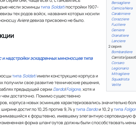
ой серии они, чаще всего, становились
Bersagliere
орые несли эсминцы
типа
Soldati
постройки 1907-
Camicia Nera
 девизы тех родов войск, названия которых носили
Carabiniere
Corazziere
иноносцу
Aviere
девиза присвоено не было.
Fuciliere
Geniere
кции
Granatiere
Lanciere
2 серия:
Bombardiere
Carrista
(разоб
с и надстройки эскадренных миноносцев типа
Corsaro
Legionario
Mitragliere
носцы
типа
Soldati
имели конструкцию корпуса и
Squadrista
ых получили свое развитие технические решения,
Velite
раблях предыдущей серии
Dardo
/
Folgore
, хотя и
е чем достаточно. Помимо существенно
ров, корпуса новых эсминцев характеризовались значительно бо
 ширине достигло 10,25 против 9,74 у
типа
Dardo
и 10,2 у
типа
Folgo
однимавшийся к форштевню, имевшему элегантную серповидную ф
 измененная форма шпангоутов должны были способствовать мен