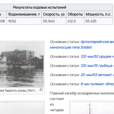
Результаты ходовых испытаний
а
Водоизмещение, т
Скорость, уз
Обороты
Мощность, л.с.
938
1692
39,940
412,5
55 425
Основная статья:
Артиллерийское во
миноносцев типа
Soldati
Основная статья:
120-мм/50 орудие
«
Основная статья:
120-мм/15 гаубица
Основная статья:
20-мм/65 автомат
Основная статья:
8-мм пулемет
«Bre
re
в Таранто, конец 1941 г.
Главный калибр эскадренных минон
состоял
из
четырех