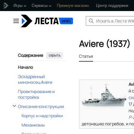
Игры
Сервисы
Премиум магазин
Центр поддержки
Перейти
к
Главное меню
содержанию
Aviere (1937)
Содержание
скрыть
Статья
Начало
Эскадренный
миноносец
Aviere
Av
й 
Проектирование и
постройка
си
17
Описание конструкции
Отобразить/Скрыть подраздел Описание конструкции
по
Корпус и надстройки
P-
детонацию погребов, и по
Механизмы