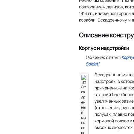
немногим кораблям. У данн
повторением девизов, кот
1913 гг., или же повторяли
корабли. Эскадренному м
Описание констру
Корпус и надстройки
Основная статья:
Корпу
Soldati
Эскадренные мино
надстроек, в котор
Эс
примененные на ко
ка
отличий было боле
др
увеличенных разме
ен
ны
(отношение длины к
й
полубак, плавно п
ми
кормовой подзор и
но
высоких скоростях.
но
се