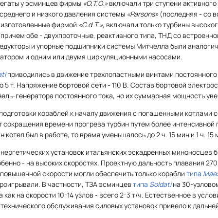
регаты у эсминцев фирмы
«О.Т.О.»
включали три ступени активного 
 среднего и низкого давления системы
«Parsons»
(последняя - со 
, изготовленные фирмой
«C.d.T.»
, включали только турбины высоког
, причем обе - двухпроточные, реактивного типа, ТНД со встроенно
едукторы и упорные подшипники системы Митчелла были аналоги
атором и одним или двумя циркуляционными насосами.
ti
приводились в движение трехлопастными винтами постоянного 
ло 5 т. Напряжение бортовой сети - 110 В. Состав бортовой электр
изель-генератора постоянного тока, но их суммарная мощность уве
подготовки кораблей к началу движения с погашенными котлами с
т сокращения времени прогрева турбин путем более интенсивной п
н котел был в работе, то время уменьшалось до 2 ч. 15 мин и 1 ч. 1
нергетических установок итальянских эскадренных миноносцев б
бенно - на высоких скоростях. Проектную дальность плавания 270
а повышенной скорости могли обеспечить только корабли
типа
Maes
проигрывали. В частности, ТЗА эсминцев
типа
Soldati
на 30-узловом
а как на скорости 10-14 узлов - всего 2-3 т/ч. Естественное в усл
 технического обслуживания силовых установок привело к дальн