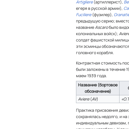
Artigliere
(артиллерист),
Be
егеря в русской армии),
Ca
Fuciliere
(фузилер),
Granati
предыдущую серию; вмест
название
Ascaro
было видо
колониальных войск);
Avier
солдат фашистской милици
эти эсминцы обозначаются
головного корабля.
Контрактная стоимость пост
были заложены в течение 1
маем 1939 года.
Название (бортовое
обозначение)
Aviere
(
AV
)
«О.Т
Практика присвоения деви
сохранялась недолго, и на
индивидуальным девизам, 