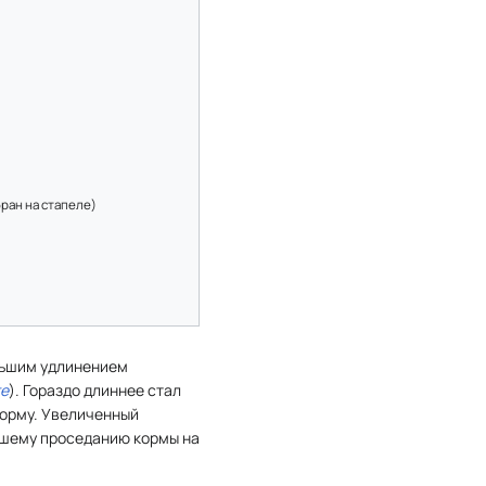
ран на стапеле)
льшим удлинением
re
). Гораздо длиннее стал
орму. Увеличенный
ьшему проседанию кормы на