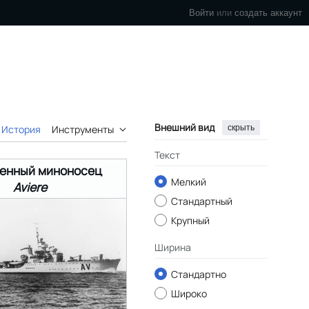
Войти
или
создать аккаунт
Внешний вид
скрыть
История
Инструменты
Текст
енный миноносец
Мелкий
Aviere
Стандартный
Крупный
Ширина
Стандартно
Широко