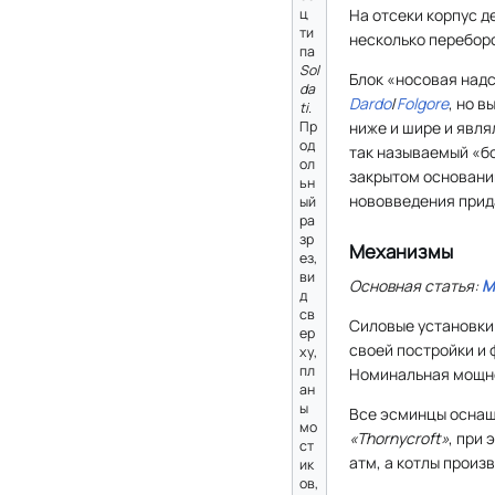
ц
На отсеки корпус 
ти
несколько переборо
па
Sol
Блок «носовая над
da
Dardo
/
Folgore
, но в
ti
.
Пр
ниже и шире и явля
од
так называемый «б
ол
закрытом основании
ьн
нововведения прид
ый
ра
зр
Механизмы
ез,
ви
Основная статья:
М
д
св
Силовые установк
ер
своей постройки и
ху,
пл
Номинальная мощно
ан
ы
Все эсминцы оснащ
мо
«Thornycroft»
, при
ст
атм, а котлы произ
ик
ов,