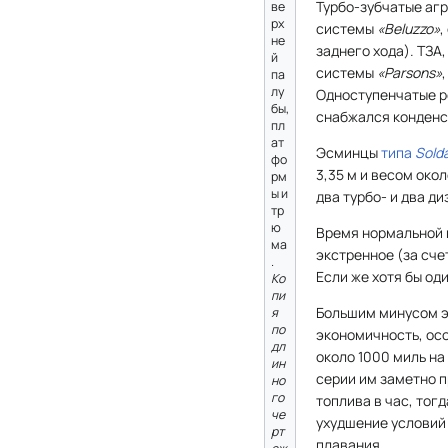
Турбо-зубчатые аг
ве
рх
системы
«Beluzzo»
,
не
заднего хода). ТЗА
й
системы
«Parsons»
па
лу
Одноступенчатые р
бы,
снабжался конденс
пл
ат
Эсминцы
типа
Solda
фо
3,35 м и весом око
рм
ы и
два турбо- и два д
тр
ю
Время нормальной 
ма
экстренное (за сче
.
Если же хотя бы оди
Ко
пи
Большим минусом э
я
по
экономичность, осо
дл
около 1000 миль н
ин
серии им заметно 
но
го
топлива в час, тогд
че
ухудшение условий
рт
плавания.