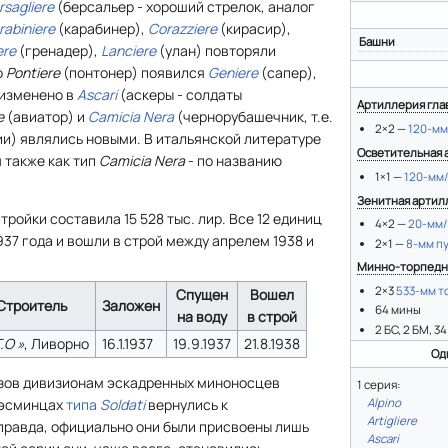
rsagliere
(берсальер - хороший стрелок, аналог
rabiniere
(карабинер),
Corazziere
(кирасир),
Башни
ere
(гренадер),
Lanciere
(улан) повторяли
о
Pontiere
(понтонер) появился
Geniere
(сапер),
изменено в
Ascari
(аскеры - солдаты
Артиллерия гла
e
(авиатор) и
Camicia Nera
(чернорубашечник, т.е.
2×2 —
120-мм
и) являлись новыми. В итальянской литературе
Осветительная 
 также как тип
Camicia Nera
- по названию
1×1 —
120-мм/
Зенитная артил
ройки составила 15 528 тыс. лир. Все 12 единиц
4×2 —
20-мм/
937 года и вошли в строй между апрелем 1938 и
2×1 —
8-мм п
Минно-торпедн
2×3
533-мм т
Спущен
Вошел
Строитель
Заложен
64 мины
на воду
в строй
2 БС, 2 БМ, 34
.О »
, Ливорно
16.1.1937
19.9.1937
21.8.1938
Од
зов дивизионам эскадренных миноносцев
1 серия:
Alpino
 эсминцах
типа
Soldati
вернулись к
Artigliere
правда, официально они были присвоены лишь
Ascari