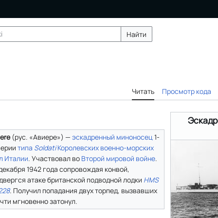
Найти
Читать
Просмотр кода
Эскадр
iere
(рус. «Авиере») —
эскадренный миноносец
1-
серии
типа
Soldati
Королевских военно-морских
л Италии
. Участвовал во
Второй мировой войне
.
 декабря 1942 года сопровождая конвой,
двергся атаке британской подводной лодки
HMS
228
. Получил попадания двух торпед, вызвавших
чти мгновенно затонул.