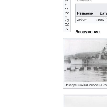
еж
а
ве
рф
Название
Дат
и
Aviere
июль 1
«О.
Т.О
.».
Вооружение
Эскадренный миноносец
Avie