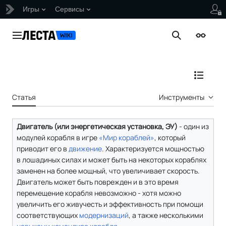
Игры
Сервисы
Перейти
к
Главное меню
Поиск
Внешни
содержанию
Отобраз
Статья
Инструменты
Двигатель (или энергетическая установка, ЭУ)
- один из
модулей корабля в игре
«Мир кораблей»
, который
приводит его в
движение
. Характеризуется мощностью
в лошадиных силах и может быть на некоторых кораблях
заменен на более мощный, что увеличивает скорость.
Двигатель может быть поврежден и в это время
перемещение корабля невозможно - хотя можно
увеличить его живучесть и эффективность при помощи
соответствующих
модернизаций
, а также несколькими