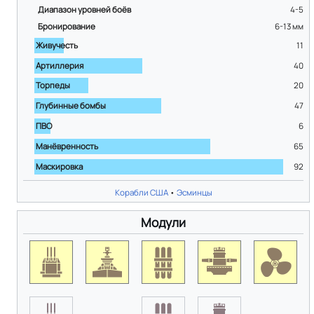
Диапазон уровней боёв
4-5
Бронирование
6-13
мм
Живучесть
11
Артиллерия
40
Торпеды
20
Глубинные бомбы
47
ПВО
6
Манёвренность
65
Маскировка
92
Корабли США
•
Эсминцы
Модули