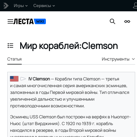
Игры
Сервисы
Перейти
к
Главное меню
Поиск
Внеш
содержанию
Мир кораблей:Clemson
Отобразить/Скрыть содержание
Статья
Инструменты
IV Clemson
— Корабли типа Clemson — третья
и самая многочисленная серия американских эсминцев,
заложенных в годы Первой мировой войны. Тип отличался
увеличенной дальностью и улучшенными
противолодочными возможностями.
Эсминец USS Clemson был построен на верфях в Ньюпорт-
Ньюс (штат Вирджиния). С 1920 по 1939 г. корабль
находился в резерве, в годы Второй мировой войны
участвовал в патрульных миссиях на Карибах