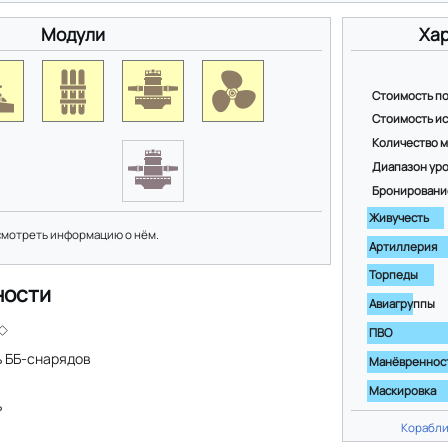
Модули
Ха
Стоимость п
Стоимость и
Количество 
Диапазон ур
Бронировани
Живучесть
смотреть информацию о нём.
Артиллерия
Торпеды
ности
Авиагруппы
ПВО
 ББ-снарядов
Манёвреннос
Маскировка
ь
Корабли