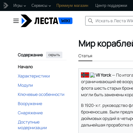
Игры
Сервисы
Премиум магазин
Центр поддержки
Перейти
к
Главное меню
содержанию
Мир кораблей
Содержание
скрыть
Статья
Начало
VII Yorck
— По итог
Характеристики
ограничивающий её воору
Модули
флота шесть старых броне
Ключевые особенности
могли быть заменены кор
Вооружение
В 1920-х г. руководство 
броненосцев. Были предло
Снаряжение
дюймовых орудий в четырё
Доступные
дальнейшая проработка п
модернизации