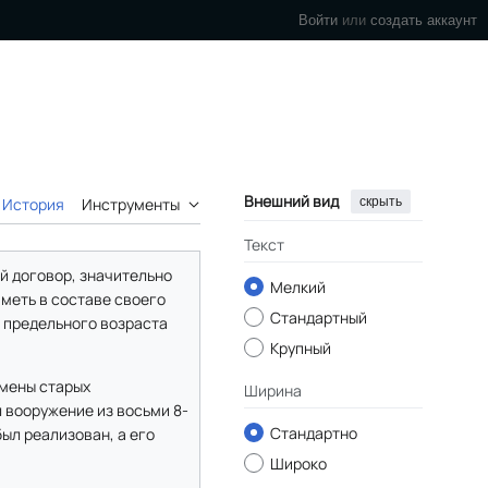
Войти
или
создать аккаунт
Внешний вид
скрыть
История
Инструменты
Текст
й договор, значительно
Мелкий
меть в составе своего
Стандартный
и предельного возраста
Крупный
амены старых
Ширина
л вооружение из восьми 8-
Стандартно
ыл реализован, а его
Широко