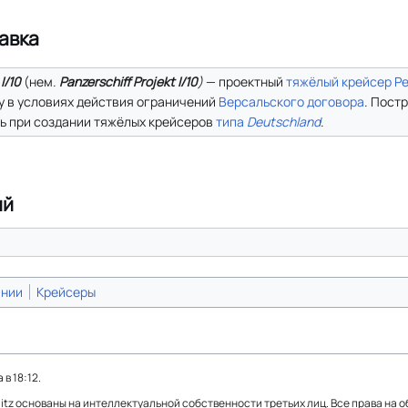
авка
а
I/10
(
нем.
Panzerschiff Projekt I/10
)
— проектный
тяжёлый крейсер
Р
у в условиях действия ограничений
Версальского договора
. Пост
ь при создании тяжёлых крейсеров
типа
Deutschland
.
ий
ании
Крейсеры
в 18:12.
Blitz основаны на интеллектуальной собственности третьих лиц. Все права на 