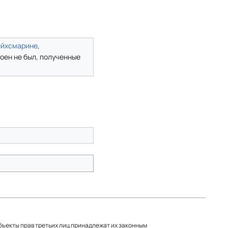
ейхсмарине
,
роен не был, полученные
объекты прав третьих лиц принадлежат их законным