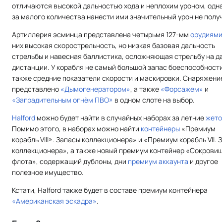
отличаются высокой дальностью хода и неплохим уроном, одна
за малого количества нанести ими значительный урон не полу
Артиллерия эсминца представлена четырьмя 127-мм
орудиями
них высокая скорострельность, но низкая базовая дальность
стрельбы и навесная баллистика, осложняющая стрельбу на д
дистанции. У корабля не самый большой запас боеспособности
также средние показатели скорости и маскировки. Снаряжени
представлено
«Дымогенератором»
, а также
«Форсажем»
и
«Заградительным огнём ПВО»
в одном слоте на выбор.
Halford
можно будет найти в случайных наборах за летние
жет
Помимо этого, в наборах можно найти
контейнеры
«Премиум
корабль VIII». Запасы коллекционера» и «Премиум корабль VII. 
коллекционера», а также новый премиум контейнер «Сокрови
флота», содержащий дублоны, дни
премиум аккаунта
и другое
полезное имущество.
Кстати, Halford также будет в составе премиум контейнера
«Американская эскадра»
.