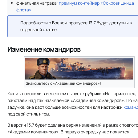
финальная награда:
премиум контейнер
«Сокровищница
флота»
.
Подробности о Боевом пропуске 13.7 будут доступны в
отдельной статье.
Изменение командиров
Знакомьтесь с «Академией командиров»!
Как мы говорили в весеннем выпуске рубрики «На горизонте»,
работаем над так называемой «Академией командиров». По н
задумке, она даст больше возможностей для настройки
коман
под свой стиль игры.
В версии 13.7 будет сделана серия изменений в рамках подгото
«Академии командиров». В первую очередь у нас появится