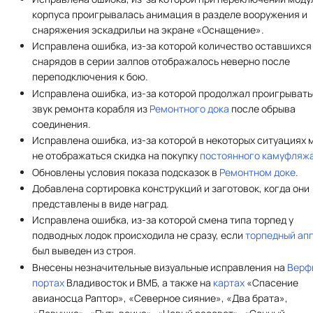
корпуса проигрывалась анимация в разделе вооружения и
снаряжения эскадрильи на экране «Оснащение».
Исправлена ошибка, из-за которой количество оставшихся
снарядов в серии залпов отображалось неверно после
переподключения к бою.
Исправлена ошибка, из-за которой продолжал проигрыват
звук ремонта корабля из
Ремонтного дока
после обрыва
соединения.
Исправлена ошибка, из-за которой в некоторых ситуациях 
не отображаться скидка на покупку
постоянного камуфляж
Обновлены условия показа подсказок в
Ремонтном доке
.
Добавлена сортировка конструкций и заготовок, когда они
представлены в виде наград.
Исправлена ошибка, из-за которой смена типа торпед у
подводных лодок происходила не сразу, если
торпедный ап
был выведен из строя.
Внесены незначительные визуальные исправления на
Верф
портах
Владивосток и ВМБ, а также на
картах
«Спасение
авианосца Раптор», «Северное сияние», «Два брата»,