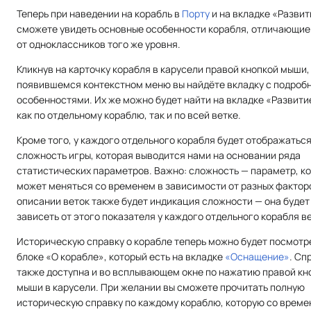
Теперь при наведении на корабль в
Порту
и на вкладке «Развит
сможете увидеть основные особенности корабля, отличающие
от одноклассников того же уровня.
Кликнув на карточку корабля в карусели правой кнопкой мыши,
появившемся контекстном меню вы найдёте вкладку с подроб
особенностями. Их же можно будет найти на вкладке «Развити
как по отдельному кораблю, так и по всей ветке.
Кроме того, у каждого отдельного корабля будет отображатьс
сложность игры, которая выводится нами на основании ряда
статистических параметров. Важно: сложность — параметр, к
может меняться со временем в зависимости от разных факторо
описании веток также будет индикация сложности — она будет
зависеть от этого показателя у каждого отдельного корабля ве
Историческую справку о корабле теперь можно будет посмотр
блоке «О корабле», который есть на вкладке
«Оснащение»
. Сп
также доступна и во всплывающем окне по нажатию правой кн
мыши в карусели. При желании вы сможете прочитать полную
историческую справку по каждому кораблю, которую со врем