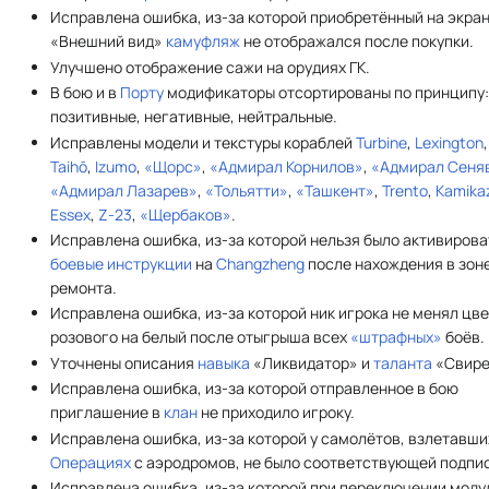
Исправлена ошибка, из-за которой приобретённый на экра
«Внешний вид»
камуфляж
не отображался после покупки.
Улучшено отображение сажи на орудиях ГК.
В бою и в
Порту
модификаторы отсортированы по принципу
позитивные, негативные, нейтральные.
Исправлены модели и текстуры кораблей
Turbine
,
Lexington
Taihō
,
Izumo
,
«Щорс»
,
«Адмирал Корнилов»
,
«Адмирал Сеня
«Адмирал Лазарев»
,
«Тольятти»
,
«Ташкент»
,
Trento
,
Kamika
Essex
,
Z-23
,
«Щербаков»
.
Исправлена ошибка, из-за которой нельзя было активирова
боевые инструкции
на
Changzheng
после нахождения в зон
ремонта.
Исправлена ошибка, из-за которой ник игрока не менял цве
розового на белый после отыгрыша всех
«штрафных»
боёв.
Уточнены описания
навыка
«Ликвидатор» и
таланта
«Свире
Исправлена ошибка, из-за которой отправленное в бою
приглашение в
клан
не приходило игроку.
Исправлена ошибка, из-за которой у самолётов, взлетавши
Операциях
с аэродромов, не было соответствующей подпи
Исправлена ошибка, из-за которой при переключении моду