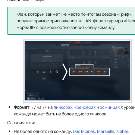
Клан, который займёт 1-е место по итогам сезона «Гриф»,
получит прямое приглашение на LAN-финал турнира «Цар
морей III» с возможностью заявить одну команду.
Формат
: «7 на 7» на
линкорах
,
крейсерах
и
эсминцах
X уровн
команде может быть не более одного линкора.
Ограничения:
Не более одного на команду:
Des Moines
,
Marseille
,
Kléber
.