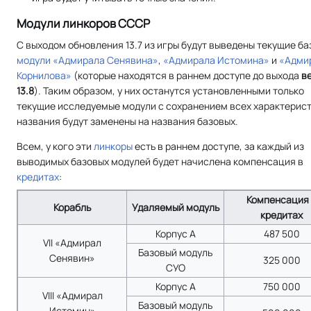
Модули линкоров СССР
С выходом обновления 13.7 из игры будут выведены текущие б
модули
«Адмирала Сенявина»
,
«Адмирала Истомина»
и
«Адми
Корнилова»
(которые находятся в раннем доступе до выхода
в
13.8
). Таким образом, у них останутся установленными только
текущие исследуемые модули с сохранением всех характерист
названия будут заменены на названия базовых.
Всем, у кого эти
линкоры
есть в раннем доступе, за каждый из
выводимых базовых модулей будет начислена компенсация в
кредитах
:
Компенсация
Корабль
Удаляемый модуль
кредитах
Корпус А
487 500
VII «Адмирал
Базовый модуль
Сенявин»
325 000
СУО
Корпус А
750 000
VIII «Адмирал
Базовый модуль
Истомин»