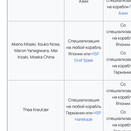
специализа
Азии
на корабли
Азии
Со
специализа
на кораб
Специализация
Akeno Misaki, Kouko Nosa,
Японии
на любой корабль
Maron Yanagiwara, Mei
Со
Японии или
HSF
Irizaki, Moeka China
специализа
Graf Spee
на кораб
Германи
Со
специализа
на кораб
Специализация
Японии
на любой корабль
Thea Kreutzer
Со
Германии или
HSF
специализа
Harekaze
на кораб