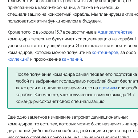
техническая возможность добавлять в игру командиров, не
привязанных к какой-либо нации, а также не имеющих
специализацию на конкретный корабль. Мы планируем активн
пользоваться этим функционалом в будущем.
Кроме того, с выходом 13.7 все доступные в
Адмиралтействе
командиры теперь не будут иметь специализацию на корабль I
уровня соответствующей нации. Это же касается и почти всех
командиров, которых можно получить из
контейнеров
, за сбор
коллекций
и прохождение
кампаний
.
После получения командира самая первая его подготовка
любой из выбранных исследуемых кораблей будет бесплат
даже если вы сначала назначили его на
премиум
или особ
корабль. Конечно же, уже полученные вами до выхода 13.7
командиры сохранят свою специализацию.
Ещё одно заметное изменение затронет двунациональных
командиров, то есть тех, которых можно было назначить на ко
двух наций (либо любые корабли одной нации и один конкретн
несколько кораблей другой нации). Такие командиры будут