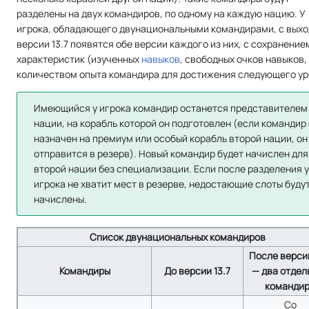
разделены на двух командиров, по одному на каждую нацию. У
игрока, обладающего двунациональными командирами, с вых
версии 13.7 появятся обе версии каждого из них, с сохранение
характеристик (изученных
навыков
, свободных очков навыков,
количеством опыта командира для достижения следующего ур
Имеющийся у игрока командир останется представителем
нации, на корабль которой он подготовлен (если командир
назначен на премиум или особый корабль второй нации, он
отправится в резерв). Новый командир будет начислен для
второй нации без специализации. Если после разделения 
игрока не хватит мест в резерве, недостающие слоты буду
начислены.
Список двунациональных командиров
После версии
Командиры
До версии 13.7
— два отдел
команди
Со