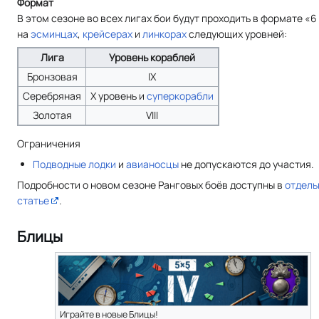
Формат
В этом сезоне во всех лигах бои будут проходить в формате «6
на
эсминцах
,
крейсерах
и
линкорах
следующих уровней:
Лига
Уровень кораблей
Бронзовая
IX
Серебряная
X уровень и
суперкорабли
Золотая
VIII
Ограничения
Подводные лодки
и
авианосцы
не допускаются до участия.
Подробности о новом сезоне Ранговых боёв доступны в
отдель
статье
.
Блицы
Играйте в новые Блицы!