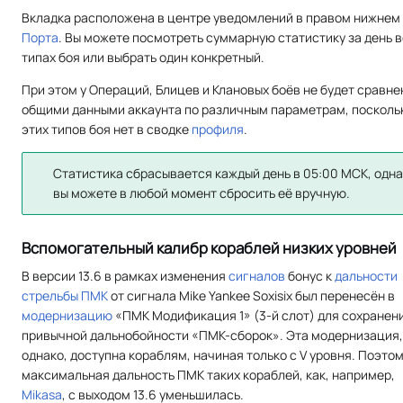
Вкладка расположена в центре уведомлений в правом нижнем 
Порта
. Вы можете посмотреть суммарную статистику за день в
типах боя или выбрать один конкретный.
При этом у Операций, Блицев и Клановых боёв не будет сравне
общими данными аккаунта по различным параметрам, посколь
этих типов боя нет в сводке
профиля
.
Статистика сбрасывается каждый день в 05:00 МСК, одн
вы можете в любой момент сбросить её вручную.
Вспомогательный калибр кораблей низких уровней
В версии 13.6 в рамках изменения
сигналов
бонус к
дальности
стрельбы
ПМК
от сигнала Mike Yankee Soxisix был перенесён в
модернизацию
«ПМК Модификация 1» (3-й слот) для сохранен
привычной дальнобойности «ПМК-сборок». Эта модернизация,
однако, доступна кораблям, начиная только с V уровня. Поэто
максимальная дальность ПМК таких кораблей, как, например,
Mikasa
, с выходом 13.6 уменьшилась.