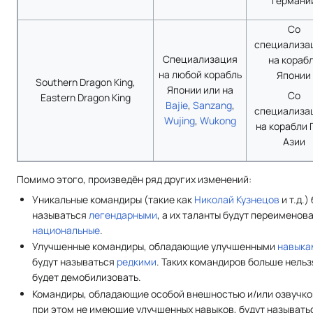
Германи
Со
специализа
Специализация
на кораб
на любой корабль
Японии
Southern Dragon King,
Японии или на
Со
Eastern Dragon King
Bajie
,
Sanzang
,
специализа
Wujing
,
Wukong
на корабли 
Азии
Помимо этого, произведён ряд других изменений:
Уникальные командиры (такие как
Николай Кузнецов
и т.д.)
называться
легендарными
, а их таланты будут переименов
национальные
.
Улучшенные командиры, обладающие улучшенными
навыка
будут называться
редкими
. Таких командиров больше нельз
будет демобилизовать.
Командиры, обладающие особой внешностью и/или озвучко
при этом не имеющие улучшенных навыков, будут называть