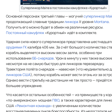
Суперлинкор Maine в постоянном камуфляже «Курортный»
Основной персонаж третьей главы — могучий
суперлинкор
Mai
продолжающий славные традиции
линкора
X уровня
Montana
.
Получить его можно будет в обмен на различные ресурсы.
Постоянный камуфляж
«Курортный» идёт в комплекте.
Ударная сила нового суперлинкора представлена шестнадцат
орудиями ГК
калибра 406 мм. За счёт большого количества ст
корабль выделяется высоким весом залпа, особенно при
использовании
ББ-снарядов
. Урон в минуту у них также высоки
несмотря на не самую быструю для линкоров перезарядку.
Траектория полёта снарядов — навесная (что неудивительно д
линкоров США
), потому корабль может вести огонь из-за остр
Однако вести стрельбу на дистанции не так просто — придётся
большее упреждение.
Что касается остальных особенностей — из преимуществ у ко
«по-американски» мощная
ПВО
, а также характерная для линк
США
«Ремонтная команда»
с увеличенным количеством
восстанавливаемых очков боеспособности. Из недостатков м