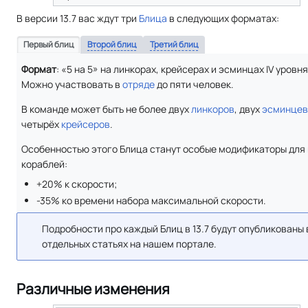
В версии 13.7 вас ждут три
Блица
в следующих форматах:
Первый блиц
Второй блиц
Третий блиц
Формат
: «5 на 5» на линкорах, крейсерах и эсминцах IV уровня
Можно участвовать в
отряде
до пяти человек.
В команде может быть не более двух
линкоров
, двух
эсминцев
четырёх
крейсеров
.
Особенностью этого Блица станут особые модификаторы для
кораблей:
+20% к скорости;
-35% ко времени набора максимальной скорости.
Подробности про каждый Блиц в 13.7 будут опубликованы 
отдельных статьях на нашем портале.
Различные изменения