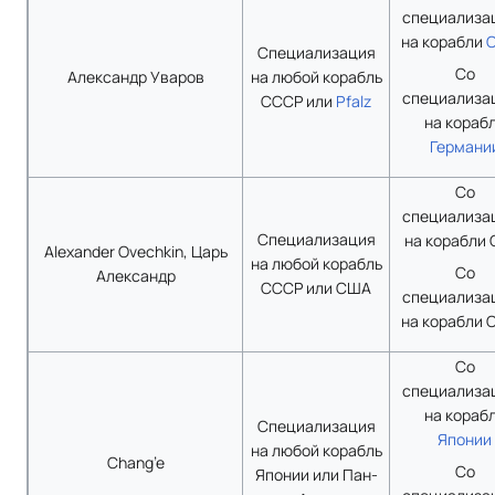
специализа
на корабли
Специализация
Со
Александр Уваров
на любой корабль
специализа
СССР или
Pfalz
на кораб
Германи
Со
специализа
Специализация
на корабли
Alexander Ovechkin, Царь
на любой корабль
Со
Александр
СССР или США
специализа
на корабли 
Со
специализа
на кораб
Специализация
Японии
на любой корабль
Chang’e
Со
Японии или Пан-