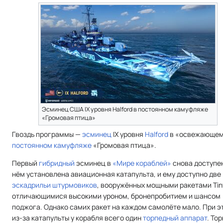
Эсминец США IX уровня Halford в постоянном камуфляже
«Громовая птица»
Гвоздь программы —
эсминец
IX уровня
Halford
в «освежающе
постоянном камуфляже
«Громовая птица».
Первый
гибридный
эсминец в
«Мире кораблей»
снова доступен
нём установлена авиационная катапульта, и ему доступно две
эскадрильи
штурмовиков
, вооружённых мощными ракетами Tiny
отличающимися высокими уроном, бронепробитием и шансом
поджога. Однако самих ракет на каждом самолёте мало. При э
из-за катапульты у корабля всего один
торпедный аппарат
. То