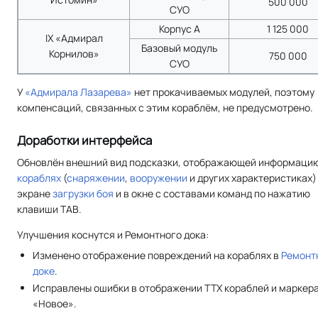
500 000
СУО
Корпус А
1 125 000
IX «Адмирал
Базовый модуль
Корнилов»
750 000
СУО
У
«Адмирала Лазарева»
нет прокачиваемых модулей, поэтому
компенсаций, связанных с этим кораблём, не предусмотрено.
Доработки интерфейса
Обновлён внешний вид подсказки, отображающей информацию
кораблях
(
снаряжении
,
вооружении
и других характеристиках)
экране
загрузки боя
и в окне с составами команд по нажатию
клавиши TAB.
Улучшения коснутся и Ремонтного дока:
Изменено отображение повреждений на кораблях в
Ремонт
доке
.
Исправлены ошибки в отображении ТТХ кораблей и маркер
«Новое».