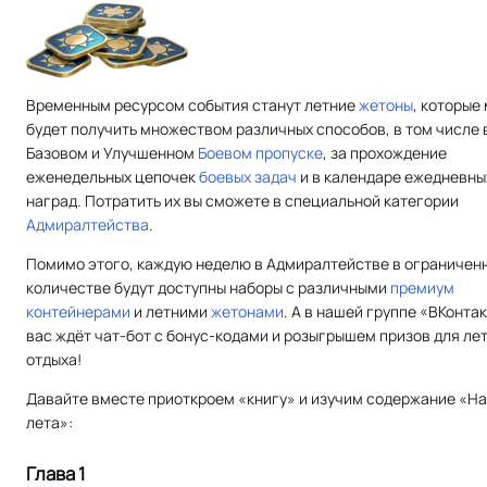
Временным ресурсом события станут летние
жетоны
, которые
будет получить множеством различных способов, в том числе 
Базовом и Улучшенном
Боевом пропуске
, за прохождение
еженедельных цепочек
боевых задач
и в календаре ежедневны
наград. Потратить их вы сможете в специальной категории
Адмиралтейства
.
Помимо этого, каждую неделю в Адмиралтействе в ограничен
количестве будут доступны наборы с различными
премиум
контейнерами
и летними
жетонами
. А в нашей группе «ВКонта
вас ждёт чат-бот с бонус-кодами и розыгрышем призов для ле
отдыха!
Давайте вместе приоткроем «книгу» и изучим содержание «Н
лета»:
Глава 1