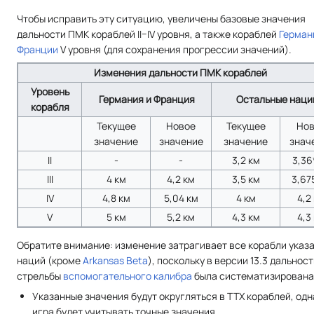
Чтобы исправить эту ситуацию, увеличены базовые значения
дальности ПМК кораблей II–IV уровня, а также кораблей
Герман
Франции
V уровня (для сохранения прогрессии значений).
Изменения дальности ПМК кораблей
Уровень
Германия и Франция
Остальные наци
корабля
Текущее
Новое
Текущее
Но
значение
значение
значение
знач
II
-
-
3,2 км
3,36
III
4 км
4,2 км
3,5 км
3,67
IV
4,8 км
5,04 км
4 км
4,2
V
5 км
5,2 км
4,3 км
4,3
Обратите внимание: изменение затрагивает все корабли указ
наций (кроме
Arkansas Beta
), поскольку в версии 13.3 дальност
стрельбы
вспомогательного калибра
была систематизирована
Указанные значения будут округляться в ТТХ кораблей, одн
игра будет учитывать точные значения.