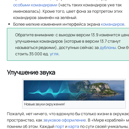
особыми командирами
(часть таких командиров уже так
именовалась). Кроме того, цвет фона за портретом этих
командиров заменён на зелёный.
Более мелкие изменения интерфейса экрана
командиров
.
Обратите внимание: с выходом версии 13.9 изменится цен
улучшенных командиров (которые в версии 13.7 станут
называться редкими), доступных сейчас за
дублоны
. Они 
стоить 35 000 ед.
угля
.
Улучшение звука
Новые звуки окружения!
Пожалуй, нет ничего, что вдохнуло бы столько жизни в окруж
пространство, как
звуковое оформление
. В «Мире кораблей» 
помним об этом. Каждый
порт
и
карта
по сути своей уникальны,