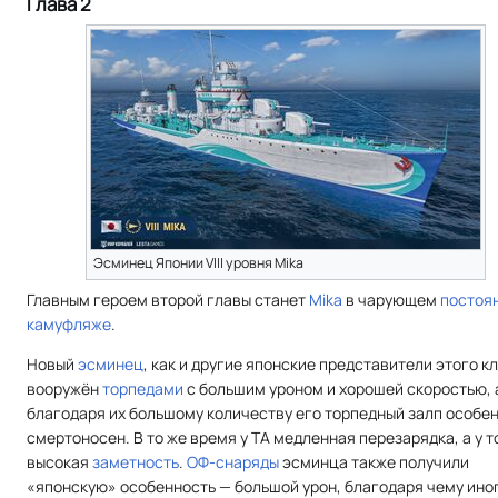
Глава 2
Эсминец Японии VIII уровня Mika
Главным героем второй главы станет
Mika
в чарующем
постоя
камуфляже
.
Новый
эсминец
, как и другие японские представители этого к
вооружён
торпедами
с большим уроном и хорошей скоростью, 
благодаря их большому количеству его торпедный залп особе
смертоносен. В то же время у ТА медленная перезарядка, а у 
высокая
заметность
.
ОФ-снаряды
эсминца также получили
«японскую» особенность — большой урон, благодаря чему ино