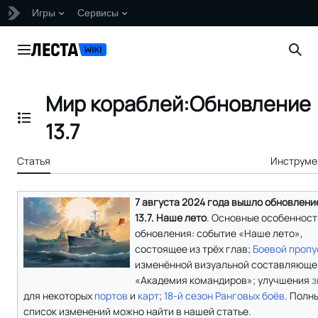
Игры
Сервисы
Перейти
к
Главное меню
Пои
содержанию
Мир кораблей:Обновление
Отобразить/Скрыть содержание
13.7
Статья
Инструме
7 августа 2024 года вышло обновлени
13.7. Наше лето
. Основные особенност
обновления: событие «Наше лето»,
состоящее из трёх глав;
Боевой пропу
изменённой визуальной составляюще
«Академия командиров»; улучшения
з
для некоторых
портов
и
карт
;
18-й сезон
Ранговых боёв
. Полн
список изменений можно найти в нашей статье.