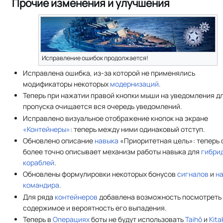
Прочие изменения и улучшения
Исправление ошибок продолжается!
Исправлена ошибка, из-за которой не применялись
модификаторы некоторых
модернизаций
.
Теперь при нажатии правой кнопки мыши на уведомления дл
пропуска очищается вся очередь уведомлений.
Исправлено визуальное отображение кнопок на экране
«Контейнеры»
: теперь между ними одинаковый отступ.
Обновлено описание
навыка
«Приоритетная цель»: теперь 
более точно описывает механизм работы навыка для
гибри
кораблей
.
Обновлены формулировки некоторых бонусов
сигналов
и
н
командира
.
Для ряда
контейнеров
добавлена возможность посмотреть
содержимое и вероятность его выпадения.
Теперь в
Операциях
боты не будут использовать
Taihō
и
Kita