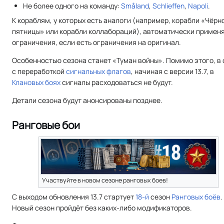
Не более одного на команду:
Småland
,
Schlieffen
,
Napoli
.
К кораблям, у которых есть аналоги (например, корабли «Чёрн
пятницы» или корабли коллабораций), автоматически примен
ограничения, если есть ограничения на оригинал.
Особенностью сезона станет «Туман войны». Помимо этого, в 
с переработкой
сигнальных флагов
, начиная с версии 13.7, в
Клановых боях
сигналы расходоваться не будут.
Детали сезона будут анонсированы позднее.
Ранговые бои
Участвуйте в новом сезоне ранговых боев!
С выходом обновления 13.7 стартует
18-й
сезон
Ранговых боёв
.
Новый сезон пройдёт без каких-либо модификаторов.