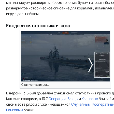
мы планируем расширять. Кроме того, мы будем готовить боле
развёрнутое историческое описание для кораблей, добавляем
игру в дальнейшем.
Ежедневная статистика игрока
Cтатистика игрока.
В версии 13.6 был добавлен функционал статистики игрового д
Как мы и говорили, в 13.7
Операции
,
Блицы
и
Клановые
бои займ
свои места рядом с уже имеющимися
Случайным
,
Кооператив
Ранговым
боями.