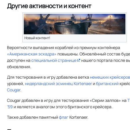
Другие активности и контент
Новый контент!
Вероятности выпадения кораблей из премиум контейнера
«Американская эскадра»
повышены. Обновлённый состав буд
доступен на
специальной странице
нашего портала после в
обновления.
Для тестирования в игру добавлена ветка
немецких
крейсеро
уровней,
нидерландский
эсминец
Kortenaer
и
британский
крей
Cougar
.
Cougar добавлен в игру для тестирования «Серии залпов» на
T
'59
и является аналогом этого британского крейсера.
Также добавлен памятный
флаг
Kortenaer.