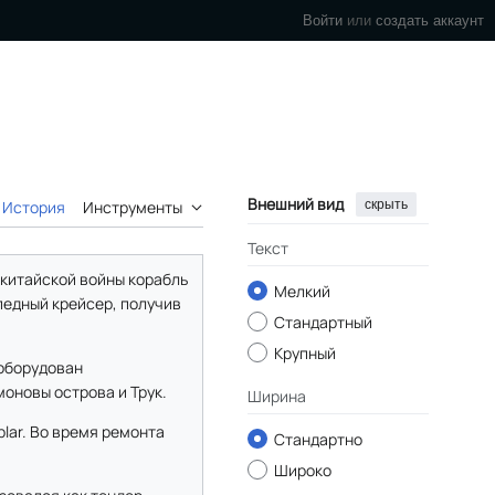
Войти
или
создать аккаунт
Внешний вид
скрыть
История
Инструменты
Текст
-китайской войны корабль
Мелкий
рпедный крейсер, получив
Стандартный
Крупный
еоборудован
оновы острова и Трук.
Ширина
plar. Во время ремонта
Стандартно
Широко