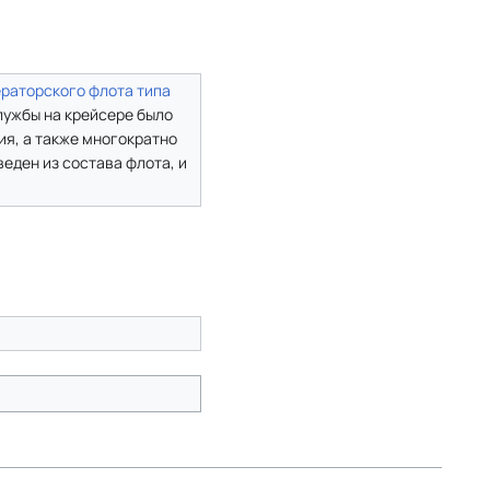
ераторского флота
типа
службы на крейсере было
я, а также многократно
ыведен из состава флота, и