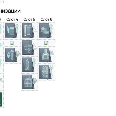
низации
3
Слот 4
Слот 5
Слот 6