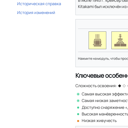
В июле 1945 г. крейсер б
Историческая справка
Kitakami был исключён из 
История изменений
Нажмите на модуль, чтобы про
Ключевые особен
Сложность освоения:
Самая высокая эффекти
Самая низкая заметнос
Доступно снаряжение «
Высокая манёвренност
Низкая живучесть