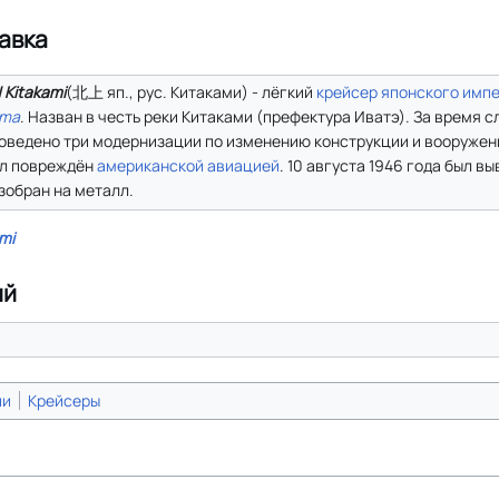
авка
N Kitakami
(北上 яп., рус. Китаками) - лёгкий
крейсер
японского имп
ma
. Назван в честь реки Китаками (префектура Иватэ). За время 
оведено три модернизации по изменению конструкции и вооружени
л повреждён
американской
авиацией
. 10 августа 1946 года был в
зобран на металл.
mi
ий
ии
Крейсеры