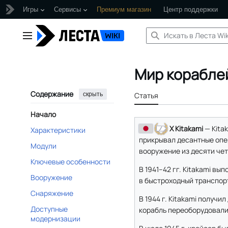
Игры
Сервисы
Премиум магазин
Центр поддержки
Перейти
к
Главное меню
содержанию
Мир кораблей
Содержание
скрыть
Статья
Начало
X Kitakami
— Kita
Характеристики
прикрывал десантные опер
Модули
вооружение из десяти че
Ключевые особенности
В 1941–42 гг. Kitakami в
Вооружение
в быстроходный транспорт
Снаряжение
В 1944 г. Kitakami получ
Доступные
корабль переоборудовали
модернизации