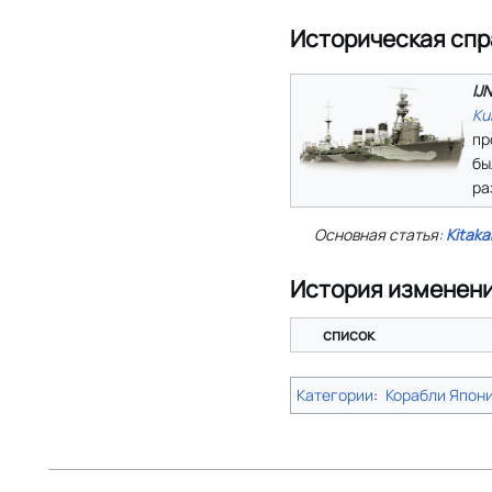
Историческая спр
IJ
Ku
пр
бы
ра
Основная статья:
Kitaka
История изменен
список
Категории
:
Корабли Япон