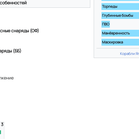
собенностей
Торпеды
Глубинные бомбы
ПВО
сные снаряды (ОФ)
Манёвренность
Маскировка
аряды (ББ)
Корабли Я
ужение
3