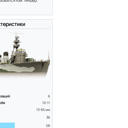
зовался как тендер.
теристики
изаций
6
оёв
10-11
13-65
мм
36
58