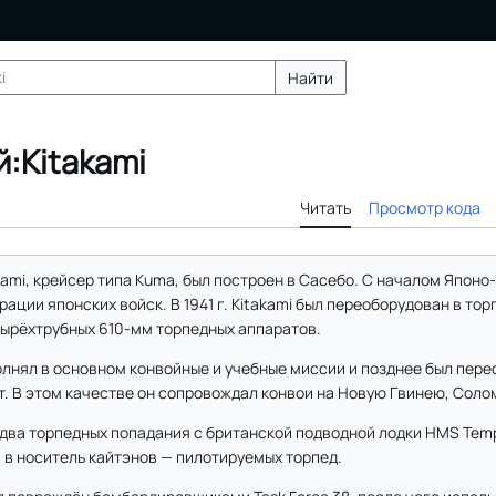
Найти
:Kitakami
Читать
Просмотр кода
kami, крейсер типа Kuma, был построен в Сасебо. С началом Японо
ации японских войск. В 1941 г. Kitakami был переоборудован в то
тырёхтрубных 610-мм торпедных аппаратов.
ыполнял в основном конвойные и учебные миссии и позднее был пер
. В этом качестве он сопровождал конвои на Новую Гвинею, Солом
ил два торпедных попадания с британской подводной лодки HMS Tem
 в носитель кайтэнов — пилотируемых торпед.