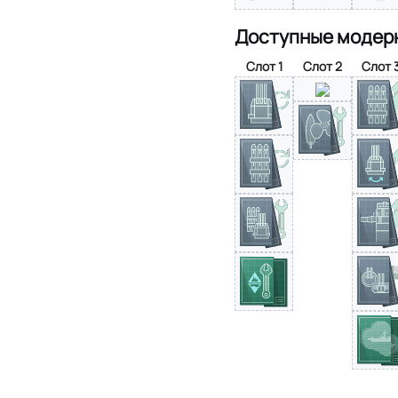
Доступные модер
Слот 1
Слот 2
Слот 