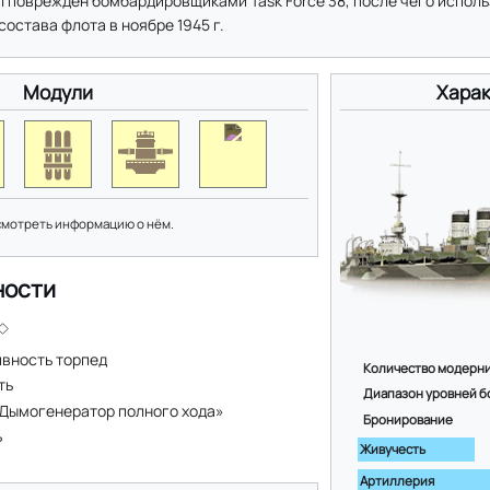
ыл повреждён бомбардировщиками Task Force 38, после чего исполь
состава флота в ноябре 1945 г.
Модули
Харак
смотреть информацию о нём.
ности
вность торпед
Количество модерн
ть
Диапазон уровней б
Дымогенератор полного хода»
Бронирование
ь
Живучесть
Артиллерия