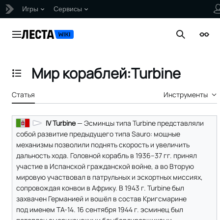
Игры
Сервисы
Перейти
к
Главное меню
Поиск
Внеш
содержанию
Мир кораблей:Turbine
Отобразить/Скрыть содержание
Статья
Инструменты
IV Turbine
— Эсминцы типа Turbine представляли
собой развитие предыдущего типа Sauro: мощные
механизмы позволили поднять скорость и увеличить
дальность хода. Головной корабль в 1936–37 гг. принял
участие в Испанской гражданской войне, а во Вторую
мировую участвовал в патрульных и эскортных миссиях,
сопровождая конвои в Африку. В 1943 г. Turbine был
захвачен Германией и вошёл в состав Кригсмарине
под именем ТА-14. 16 сентября 1944 г. эсминец был