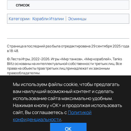
список
Категории
:
Корабли Италии
Эсминцы
Страница в последний раз была отредактирована 29 сентября 2025 года
в 18:48.
© Леста Игры, 2022–2026. Игры «Мир танков», «Мир кораблей», Tanks
Blitz основаны на интеллектуальной собственности третьих лиц. Все
права на объекты прав третьих лиц принадлежат их законным
правообладателям.
Политика конфиденциальности
О Леста Wiki
Мы используем файлы cookie, чтобы предлагать
вам наилучший возможный контент и сделать
Отказ от ответственности
использование сайта максимально удобным.
Нажимая кнопку «OK» и продолжая использовать
сайт, Вы соглашаетесь с
Политикой
конфиденциальности
.
OK