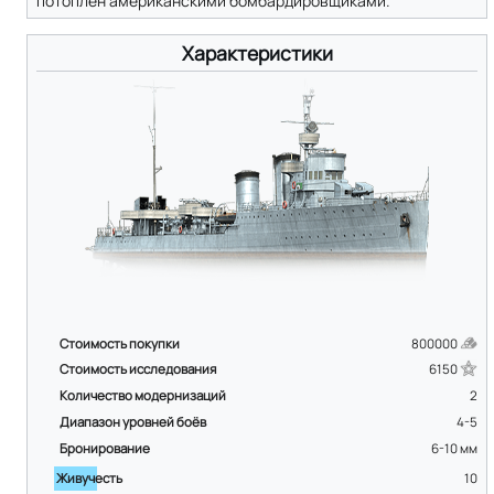
потоплен американскими бомбардировщиками.
Характеристики
Стоимость покупки
800000
Стоимость исследования
6150
Количество модернизаций
2
Диапазон уровней боёв
4-5
Бронирование
6-10
мм
Живучесть
10