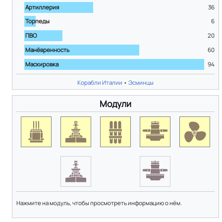
Артиллерия
36
Торпеды
6
ПВО
20
Манёвренность
60
Маскировка
94
Корабли Италии
•
Эсминцы
Модули
Нажмите на модуль, чтобы просмотреть информацию о нём.