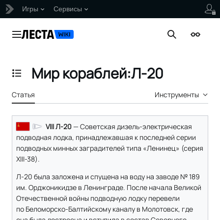
Игры
Сервисы
Перейти
к
Главное меню
Поиск
Внешни
содержанию
Мир кораблей:Л-20
Отобразить/Скрыть содержание
Статья
Инструменты
VIII Л-20
— Советская дизель-электрическая
подводная лодка, принадлежавшая к последней серии
подводных минных заградителей типа «Ленинец» (серия
XIII-38).
Л-20 была заложена и спущена на воду на заводе № 189
им. Орджоникидзе в Ленинграде. После начала Великой
Отечественной войны подводную лодку перевели
по Беломорско-Балтийскому каналу в Молотовск, где
она была достроена и вступила в состав Северного