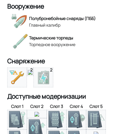
Вооружение
Полубронебойные снаряды (ПББ)
Главный калибр
Термические торпеды
Торпедное вооружение
Снаряжение
2
2
Доступные модернизации
Слот 1
Слот 2
Слот 3
Слот 4
Слот 5