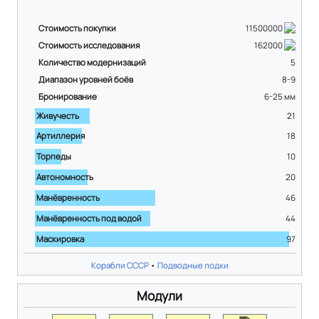
Стоимость покупки
11500000
Стоимость исследования
162000
Количество модернизаций
5
Диапазон уровней боёв
8-9
Бронирование
6-25
мм
Живучесть
21
Артиллерия
18
Торпеды
10
Автономность
20
Манёвренность
46
Манёвренность под водой
44
Маскировка
97
Корабли СССР
•
Подводные лодки
Модули