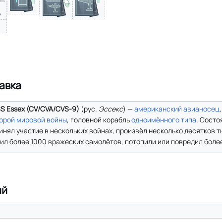
авка
S Essex (CV/CVA/CVS-9)
(
рус.
Эссекс
) —
американский
авианосец
орой мировой войны
, головной корабль
одноимённого типа
. Состо
инял участие в нескольких войнах, произвёл несколько десятков 
ил более 1000 вражеских самолётов, потопили или повредил более
ий