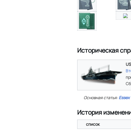
Историческая спр
US
Вт
пр
Сб
Основная статья:
Essex
История изменен
список