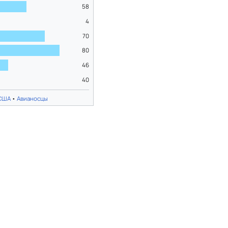
58
4
70
80
46
40
США
•
Авианосцы