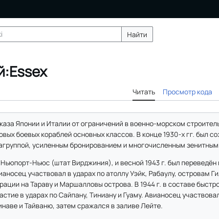
Найти
й:Essex
Читать
Просмотр кода
каза Японии и Италии от ограничений в военно-морском строите
вых боевых кораблей основных классов. В конце 1930-х гг. был со
агруппой, усиленным бронированием и многочисленным зенитным
 Ньюпорт-Ньюс (штат Вирджиния), и весной 1943 г. был переведён н
аносец участвовал в ударах по атоллу Уэйк, Рабаулу, островам Г
ации на Тараву и Маршалловы острова. В 1944 г. в составе быст
астие в ударах по Сайпану, Тиниану и Гуаму. Авианосец участвовал
инаве и Тайваню, затем сражался в заливе Лейте.