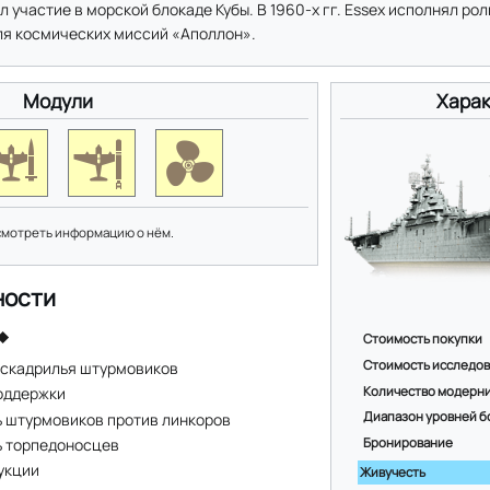
л участие в морской блокаде Кубы. В 1960-х гг. Essex исполнял ро
ля космических миссий «Аполлон».
Модули
Харак
смотреть информацию о нём.
ности
Стоимость покупки
Стоимость исследо
эскадрилья штурмовиков
Количество модерн
оддержки
Диапазон уровней б
 штурмовиков против линкоров
 торпедоносцев
Бронирование
укции
Живучесть