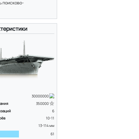
ль поисково-
теристики
30000000
вания
350000
изаций
6
оёв
10-11
13-114
мм
61