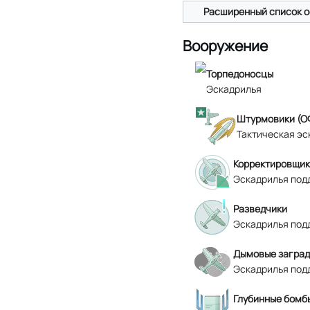
Расширенный список о
Вооружение
Торпедоносцы
Эскадрилья
Штурмовики (О
Тактическая эс
Корректировщик
Эскадрилья под
Разведчики
Эскадрилья под
Дымовые заград
Эскадрилья под
Глубинные бомбы