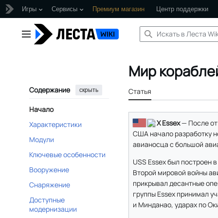
Игры
Сервисы
Премиум магазин
Центр поддержки
Перейти
к
Главное меню
содержанию
Мир корабле
Содержание
скрыть
Статья
Начало
X Essex
— После от
Характеристики
США начало разработку но
Модули
авианосца с большой ави
Ключевые особенности
USS Essex был построен в
Вооружение
Второй мировой войны ави
прикрывал десантные опер
Снаряжение
группы Essex принимал уч
Доступные
и Минданао, ударах по Ок
модернизации