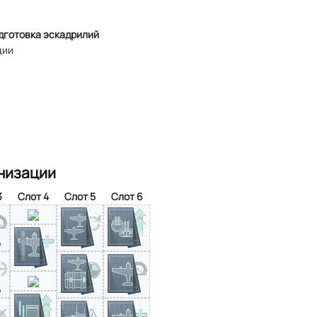
дготовка эскадрилий
ции
низации
3
Слот 4
Слот 5
Слот 6