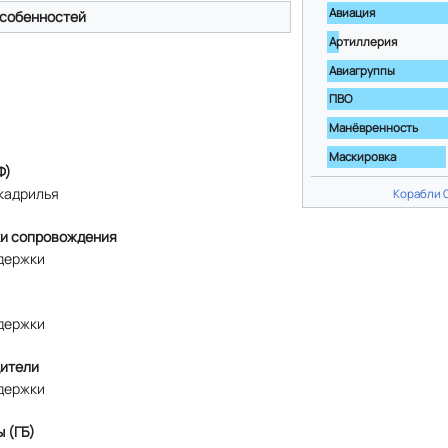
Авиация
собенностей
Артиллерия
Авиагруппы
ПВО
Манёвренность
Маскировка
Ф)
кадрилья
Корабли 
и сопровождения
держки
держки
ители
держки
 (ГБ)