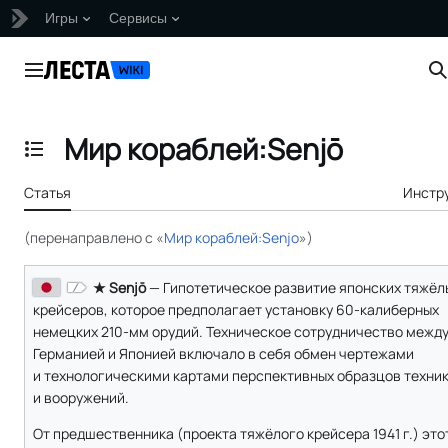
Игры
Сервисы
Перейти
к
Главное меню
П
содержанию
Мир кораблей:Senjō
Отобразить/Скрыть содержание
Статья
Инстр
(перенаправлено с «
Мир кораблей:Senjo
»)
★ Senjō
— Гипотетическое развитие японских тяжёл
крейсеров, которое предполагает установку 60-калиберных
немецких 210-мм орудий. Техническое сотрудничество межд
Германией и Японией включало в себя обмен чертежами
и технологическими картами перспективных образцов техни
и вооружений.
От предшественника (проекта тяжёлого крейсера 1941 г.) это