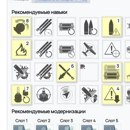
Рекомендуемые навыки
8
1
2
6
3
7
4
Рекомендуемые модернизации
Слот 1
Слот 2
Слот 3
Слот 4
Слот 5