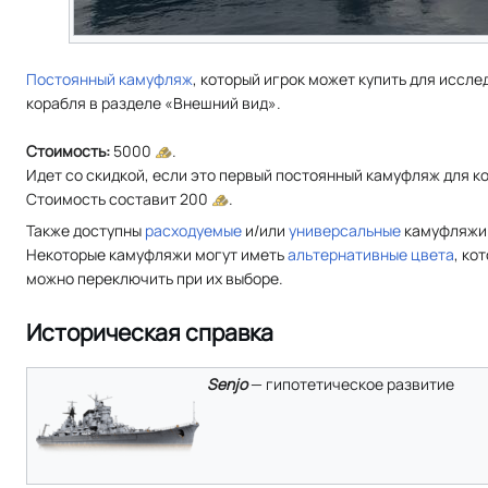
Постоянный камуфляж
, который игрок может купить для иссл
корабля в разделе «Внешний вид».
Стоимость:
5000
.
Идет со скидкой, если это первый постоянный камуфляж для к
Cтоимость составит 200
.
Также доступны
расходуемые
и/или
универсальные
камуфляжи
Некоторые камуфляжи могут иметь
альтернативные цвета
, ко
можно переключить при их выборе.
Историческая справка
Senjo
— гипотетическое развитие