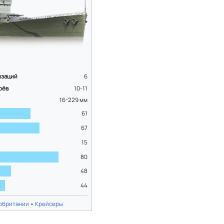
изаций
6
оёв
10-11
16-229
мм
61
67
15
80
48
44
обритании
•
Крейсеры