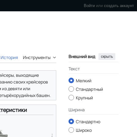
Войти
или
создать аккаунт
Внешний вид
скрыть
История
Инструменты
Текст
рейсеры, выходящие
Мелкий
ованию своих крейсеров
 из девяти или
Стандартный
четырёхорудийных башен.
Крупный
теристики
Ширина
Стандартно
Широко