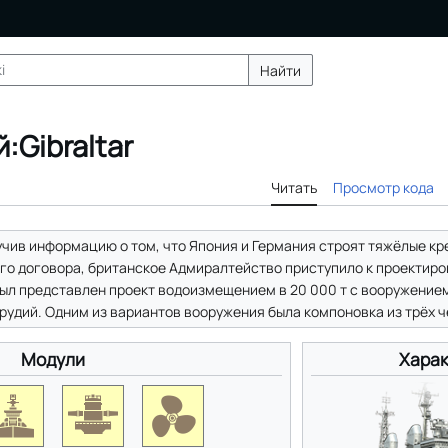
Найти
:Gibraltar
Читать
Просмотр кода
чив информацию о том, что Япония и Германия строят тяжёлые к
го договора, британское Адмиралтейство приступило к проектир
. был представлен проект водоизмещением в 20 000 т с вооружением
рудий. Одним из вариантов вооружения была компоновка из трёх 
Модули
Харак