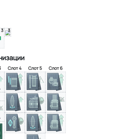
3
3
низации
3
Слот 4
Слот 5
Слот 6