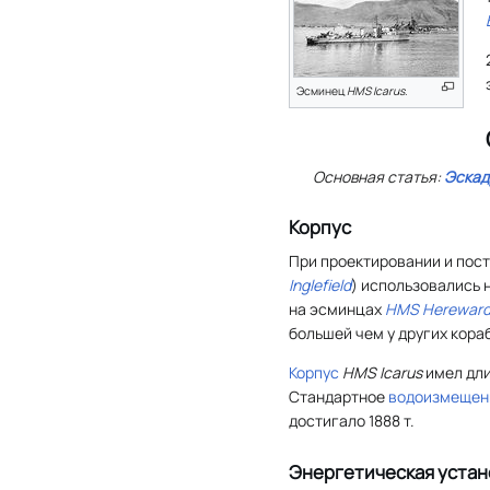
Эсминец
HMS Icarus
.
Основная статья:
Эскад
Корпус
При проектировании и пос
Inglefield
) использовались 
на эсминцах
HMS Herewar
большей чем у других кора
Корпус
HMS Icarus
имел длин
Стандартное
водоизмещен
достигало 1888 т.
Энергетическая устан