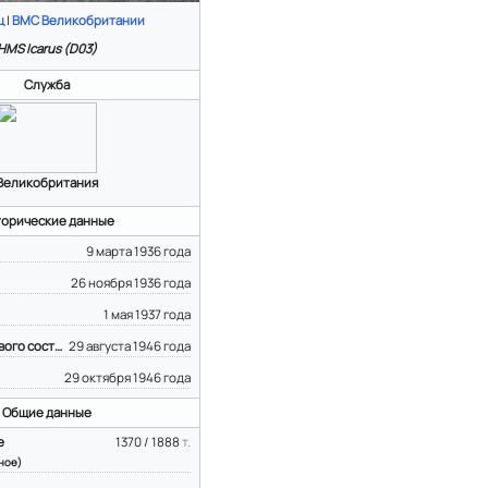
ц
|
ВМС Великобритании
HMS Icarus (D03)
Служба
Великобритания
торические данные
9 марта 1936 года
26 ноября 1936 года
1 мая 1937 года
Выведен из боевого состава
29 августа 1946 года
29 октября 1946 года
Общие данные
е
1370 / 1888
т.
ное)