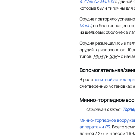
4.7"/45 QF Mark IX
с длиной 
которые были типичны для 
Орудие повторяло успешно
Mark I
, но было оснащено 
из шелковых оболочек в ла
Орудия размещались в пал
орудий в диапазоне от -10 
типов:
HE HV
и
SAP
- с нача
Вспомогательная/зен
В роли
зенитной артиллери
счетверённых установках
M
Минно-торпедное во
Основная статья:
Торпе
Минно-торпедное вооруже
аппаратами
PR
. Всего эсм
длиной 7,277 м и весом 1,69