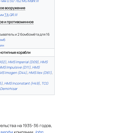
7-мм
0.50"/62 MG Mark III
ое вооружение
-мм
ТА
QR.III
ое и противоминное
ыватель и 2 бомбомёта для 16
омб
мин
нотипные корабли
D02)
,
HMS Imperial (D09)
,
HMS
MS Impulsive (D11)
,
HMS
MS Imogen (D44)
,
HMS Ilex (D61)
,
5)
,
HMS Inconstant (H49)
,
TCG
Demirhisar
ельства на 1935-36 годов,
а
верфи
компании
John