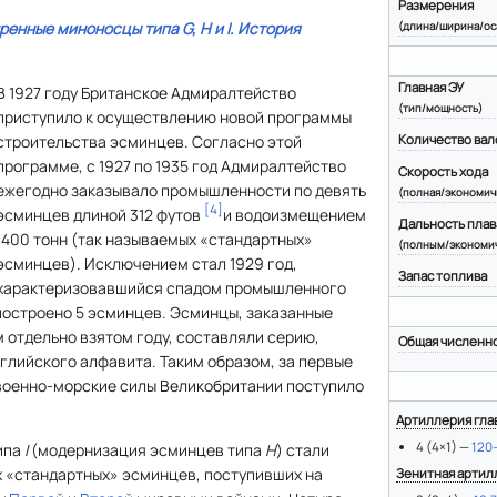
Размерения
ренные миноносцы типа
G, H
и
I
. История
(длина/ширина/ос
Главная ЭУ
В 1927 году Британское Адмиралтейство
(тип/мощность)
приступило к осуществлению новой программы
строительства эсминцев. Согласно этой
Количество вал
программе, с 1927 по 1935 год Адмиралтейство
Скорость хода
ежегодно заказывало промышленности по девять
(полная/экономич
[
4
]
эсминцев длиной 312 футов
и водоизмещением
Дальность плав
1400 тонн (так называемых «стандартных»
(полным/экономи
эсминцев). Исключением стал 1929 год,
Запас топлива
характеризовавшийся спадом промышленного
построено 5 эсминцев. Эсминцы, заказанные
 отдельно взятом году, составляли серию,
Общая численн
глийского алфавита. Таким образом, за первые
 военно-морские силы Великобритании поступило
Артиллерия гла
4 (4×1) —
120
ипа
I
(модернизация эсминцев типа
Н
) стали
х «стандартных» эсминцев, поступивших на
Зенитная артил