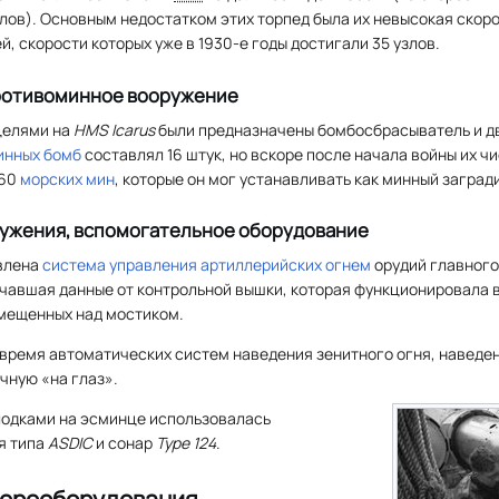
злов). Основным недостатком этих торпед была их невысокая скоро
, скорости которых уже в 1930-е годы достигали 35 узлов.
ротивоминное вооружение
целями на
HMS Icarus
были предназначены бомбосбрасыватель и д
инных бомб
составлял 16 штук, но вскоре после начала войны их чи
 60
морских мин
, которые он мог устанавливать как минный заград
ружения, вспомогательное оборудование
влена
система управления артиллерийских огнем
орудий главного
учавшая данные от контрольной вышки, которая функционировала 
змещенных над мостиком.
о время автоматических систем наведения зенитного огня, наведе
чную «на глаз».
лодками на эсминце использовалась
я типа
ASDIC
и сонар
Type 124
.
переоборудования