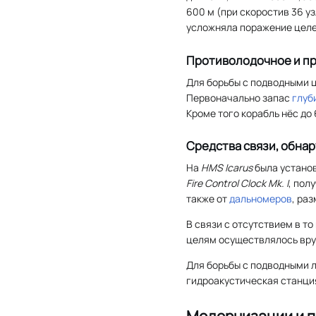
600 м (при скоростив 36 у
усложняла поражение целей
Противолодочное и п
Для борьбы с подводными 
Первоначально запас
глуб
Кроме того корабль нёс до
Средства связи, обна
На
HMS Icarus
была устано
Fire Control Clock Mk. I
, пол
также от
дальномеров
, ра
В связи с отсутствием в т
целям осуществлялось вру
Для борьбы с подводными 
гидроакустическая станци
Модернизации и 