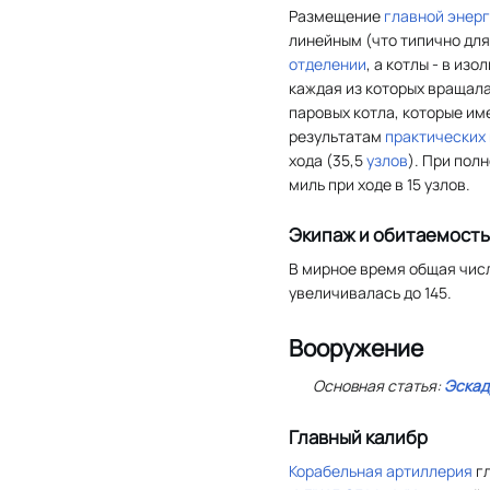
Размещение
главной энерг
линейным (что типично дл
отделении
, а котлы - в из
каждая из которых вращал
паровых котла, которые им
результатам
практических
хода (35,5
узлов
). При пол
миль при ходе в 15 узлов.
Экипаж и обитаемость
В мирное время общая чис
увеличивалась до 145.
Вооружение
Основная статья:
Эскад
Главный калибр
Корабельная артиллерия
гл