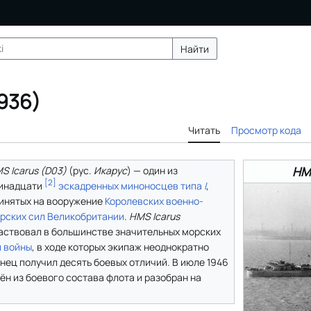
Найти
1936)
Читать
Просмотр кода
HMS
S Icarus (D03)
(
рус.
Икарус
) — один из
[
2
]
инадцати
эскадренных миноносцев
типа
I
,
инятых на вооружение
Королевских военно-
рских сил Великобритании
.
HMS Icarus
аствовал в большинстве значительных морских
й войны
, в ходе которых экипаж неоднократно
нец получил десять боевых отличий. В июле 1946
н из боевого состава флота и разобран на