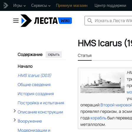
Игры
Сервисы
Премиум магазин
Центр поддержки
Перейти
к
Главное меню
содержанию
Отобразить/Скрыть подраздел Описание конструкции
HMS Icarus (
Содержание
Отобразить/Скрыть подраздел Вооружение
скрыть
Статья
Начало
HM
Отобразить/Скрыть подраздел История службы
HMS Icarus (D03)
тр
Общие сведения
пр
мо
История создания
уч
Постройка и испытания
операций
Второй мирово
проявлял героизм, а эсми
Описание конструкции
года
корабль
был переведё
Вооружение
металлолом.
Модернизации и