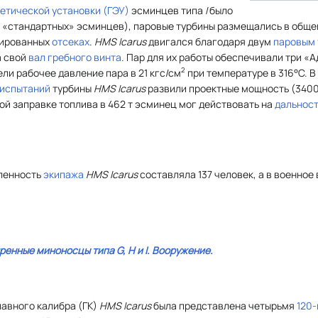
етической установки (ГЭУ)
эсминцев типа
I
было
я «стандартных» эсминцев), паровые турбины размещались в общ
олированных
отсеках
.
HMS Icarus
двигался благодаря двум
паровым 
а свой
вал
гребного винта
. Пар для их работы обеспечивали три «
2
ели рабочее давление пара в 21 кгс/см
при температуре в 316°C. В 
 испытаний
турбины
HMS Icarus
развили проектные мощность (34000
ной заправке топлива в 462 т эсминец мог действовать на
дальнос
ленность
экипажа
HMS Icarus
составляла 137 человек, а в военное
ренные миноносцы типа
G, H
и
I
. Вооружение.
авного калибра (ГК)
HMS Icarus
была представлена четырьмя
120