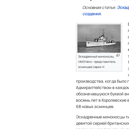
Основная статья:
Эскад
создания.
Эскадренный миноносец
HMS Hero
- представитель
эсминцев серии
Н
.
производства, когда было 
Адмиралтейством в каждом
обозначавшуюся буквой ан
восемь лет в Королевские
68 новых эсминцев.
Эскадренные миноносцы т
девятой серией британски