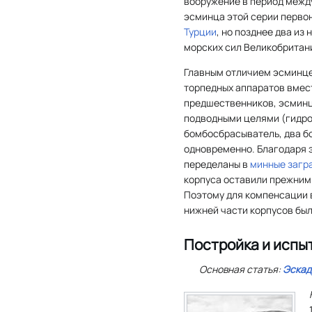
вооружение в период меж
эсминца этой серии перво
Турции
, но позднее два из
морских сил Великобритан
Главным отличием эсминцев
торпедных аппаратов вмест
предшественников, эсминц
подводными целями (гидр
бомбосбрасыватель, два бо
одновременно. Благодаря э
переделаны в
минные загр
корпуса оставили прежними
Поэтому для компенсации 
нижней части корпусов был
Постройка и испы
Основная статья:
Эскад