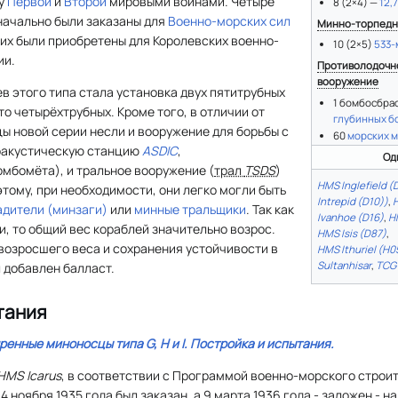
ду
Первой
и
Второй
мировыми войнами. Четыре
8 (2×4) —
12,
начально были заказаны для
Военно-морских сил
Минно-торпедн
 них были приобретены для Королевских военно-
10 (2×5)
533
ии.
Противолодочн
вооружение
 этого типа стала установка двух пятитрубных
1 бомбосбрас
о четырёхтрубных. Кроме того, в отличии от
глубинных б
ы новой серии несли и вооружение для борьбы с
60
морских 
оакустическую станцию
ASDIC
,
Од
мбомёта), и тральное вооружение (
трал
TSDS
)
HMS Inglefield (
тому, при необходимости, они легко могли быть
Intrepid (D10))
,
H
адители (минзаги)
или
минные тральщики
. Так как
Ivanhoe (D16)
,
H
, то общий вес кораблей значительно возрос.
HMS Isis (D87)
,
возросшего веса и сохранения устойчивости в
HMS Ithuriel (H0
Sultanhisar
,
TCG 
 добавлен балласт.
тания
ренные миноносцы типа
G, H
и
I
. Постройка и испытания.
HMS Icarus
, в соответствии с Программой военно-морского строит
14 ноября 1935 года был заказан, а 9 марта 1936 года - заложен - н