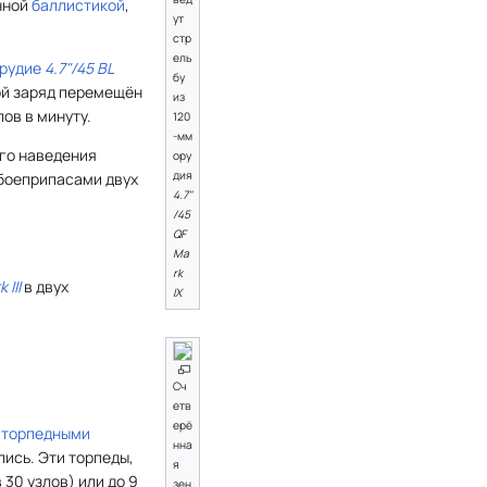
нной
баллистикой
,
ут
стр
ель
орудие
4.7"/45 BL
бу
ой заряд перемещён
из
ов в минуту.
120
-мм
ого наведения
ору
дия
г боеприпасами двух
4.7"
/45
QF
Ma
rk
III
в двух
IX
Сч
етв
ерё
 торпедными
нна
ись. Эти торпеды,
я
 30 узлов) или до 9
зен