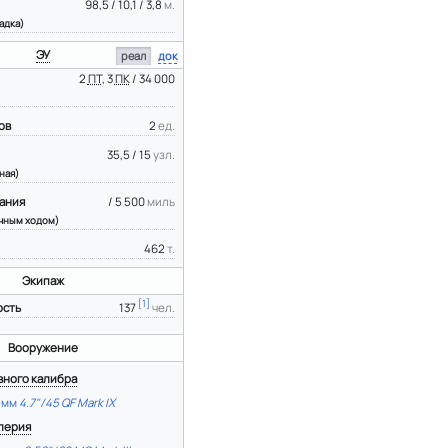
98,5 / 10,1 / 3,8
м.
адка)
ЭУ
реал
док
2
ПТ
, 3
ПК
/ 34 000
ов
2
ед.
35,5 / 15
узл.
ная)
ания
/ 5 500
миль
чным ходом)
462
т.
Экипаж
[
1
]
ость
137
чел.
Вооружение
вного калибра
-мм
4.7"/45 QF Mark IX
лерия