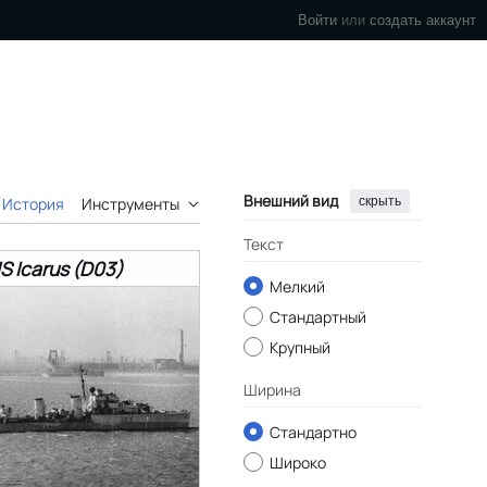
Войти
или
создать аккаунт
Внешний вид
скрыть
История
Инструменты
Текст
 Icarus (D03)
Мелкий
Стандартный
Крупный
Ширина
Стандартно
Широко