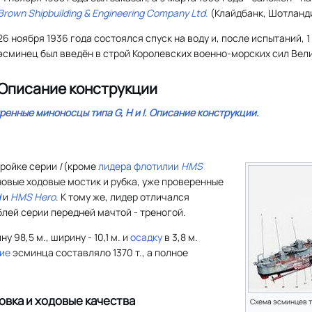
Brown Shipbuilding & Engineering Company Ltd.
(Клайдбанк, Шотланд
26 ноября 1936 года состоялся спуск на воду и, после испытаний, 1
эсминец был введён в строй Королевских военно-морских сил Вел
Описание конструкции
ренные миноносцы типа
G, H
и
I
. Описание конструкции.
тройке серии
I
(кроме
лидера флотилии
HMS
новые ходовые мостик и рубка, уже проверенные
d
и
HMS Hero
. К тому же, лидер отличался
блей серии передней мачтой - треногой.
у 98,5 м., ширину - 10,1 м. и
осадку
в 3,8 м.
ие
эсминца составляло 1370 т., а полное
овка и ходовые качества
Схема эсминцев 