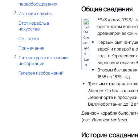
Отобразить/Скрыть подраздел Литература и источники информации
переоборудования
Общие сведения
История службы
HMS Icarus (D03)
- 
Этот корабль в
британском военно
искусстве
Эм
древнегреческой м
бле
См. также
Первым был 18-пуш
ма
Примечания
верой и правдой в о
HM
S
год - в Королевских
Литература и источники
Icar
Береговой охране 
информации
us
.
Вторым был деревя
Галерея изображений
1858 по 1875 год.
Третьим стал один из 
Mariner
. Он был заложе
Девонпорте и прослужи
Великобритании до 12 ап
Девизом корабля было лат
(
лат.
Bene est tentare
).
История создани