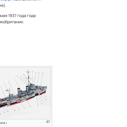
ия).
 мая 1937 года года
икобритании.
типа
I
.