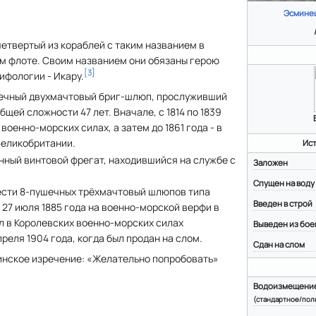
Эсмине
четвертый из кораблей с таким названием в
м флоте. Своим названием они обязаны герою
[
3
]
ифологии - Икару.
ечный двухмачтовый бриг-шлюп, прослуживший
бщей сложности 47 лет. Вначале, с 1814 по 1839
 военно-морских силах, а затем до 1861 года - в
Великобритании.
Ис
нный винтовой фрегат, находившийся на службе с
Заложен
Спущен на воду
шести 8-пушечных трёхмачтовый шлюпов типа
Введен в строй
н 27 июля 1885 года на военно-морской верфи в
л в Королевских военно-морских силах
реля 1904 года, когда был продан на слом.
Сдан на слом
инское изречение: «Желательно попробовать»
Водоизмещени
(стандартное/пол
я