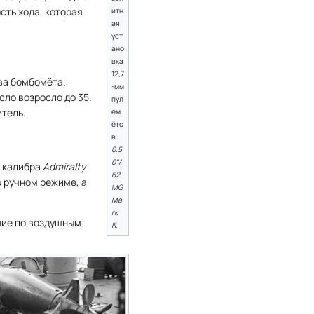
сть хода, которая
итн
ая
уст
ано
вка
12,7
ва бомбомёта.
-мм
сло возросло до 35.
пул
итель.
ем
ёто
в
0.5
0"/
 калибра
Admiralty
62
в ручном режиме, а
MG
Ma
rk
ние по воздушным
III
.