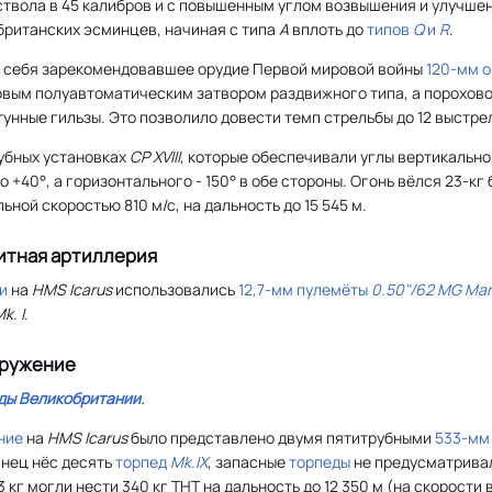
ствола в 45 калибров и с повышенным углом возвышения и улучше
британских эсминцев, начиная с типа
А
вплоть до
типов
Q
и
R
.
 себя зарекомендовавшее орудие Первой мировой войны
120-мм 
новым полуавтоматическим затвором раздвижного типа, а порохов
тунные гильзы. Это позволило довести темп стрельбы до 12 выстрел
убных установках
CP XVIII
, которые обеспечивали углы вертикальн
до +40°, а горизонтального - 150° в обе стороны. Огонь вёлся 23-к
льной скоростью 810 м/с, на дальность до 15 545 м.
итная артиллерия
и
на
HMS Icarus
использовались
12,7-мм пулемёты
0.50"/62 MG Mark 
k. I
.
оружение
ды Великобритании.
ние
на
HMS Icarus
было представлено двумя пятитрубными
533-мм
инец нёс десять
торпед
Mk.IX
, запасные
торпеды
не предусматривал
3 кг могли нести 340 кг
ТНТ
на дальность до 12 350 м (на скорости в