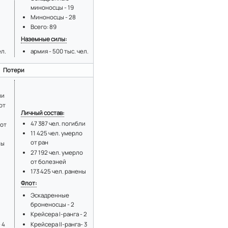
миноносцы - 19
Миноносцы - 28
Всего: 89
Наземные силы:
ел.
армия - 500 тыс. чел.
Потери
ли
от
Личный состав:
47 387 чел. погибли
 от
11 425 чел. умерло
от ран
ны
27 192 чел. умерло
от болезней
173 425 чел. ранены
Флот:
Эскадренные
броненосцы - 2
Крейсера I-ранга - 2
Крейсера II-ранга- 3
 4