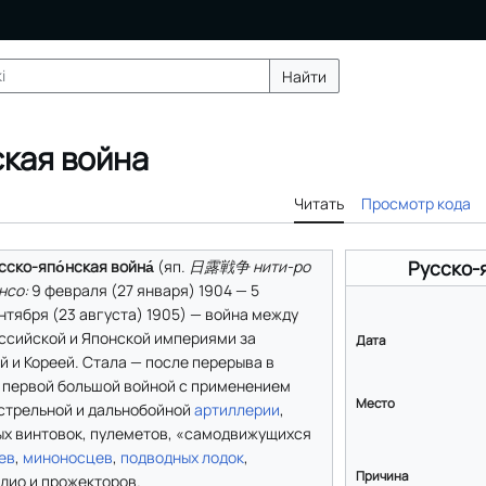
Найти
кая война
Читать
Просмотр кода
Русско-
́сско-япо́нская война́
(
яп.
日露戦争
нити-ро
нсо:
9 февраля (27 января) 1904 — 5
нтября (23 августа) 1905) — война между
ссийской и Японской империями за
Дата
 и Кореей. Стала — после перерыва в
— первой большой войной с применением
Место
стрельной и дальнобойной
артиллерии
,
х винтовок, пулеметов, «самодвижущихся
ев
,
миноносцев
,
подводных лодок
,
Причина
дио и прожекторов.