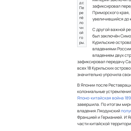
д с
зафиксировал пере
Пе
Приморского края, г
ре
пё
увеличившийся до 
ло
чн
С другой важной ре
ой
был заключён Симо
го
Курильские острова
ры.
владениями России
владением двух стр
зафиксировал передачу Са
всех 18 Курильских остров
значительно упрочила свои
В Японии после Реставрац
колониальные устремления
Японо-китайская война 189
завершила. По итогам мирн
владения Ляодунский
полу
Францией и Германией. И Я
части китайской территори