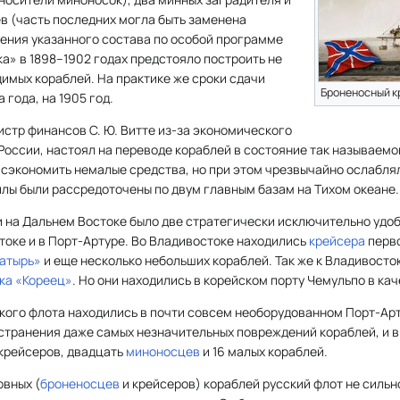
в (часть последних могла быть заменена
ения указанного состава по особой программе
а» в 1898–1902 годах предстояло построить не
имых кораблей. На практике же сроки сдачи
Броненосный к
 года, на 1905 год.
истр финансов С. Ю. Витте из-за экономического
России, настоял на переводе кораблей в состояние так называем
 сэкономить немалые средства, но при этом чрезвычайно ослаблял
лы были рассредоточены по двум главным базам на Тихом океане.
ии на Дальнем Востоке было две стратегически исключительно уд
токе и в Порт-Артуре. Во Владивостоке находились
крейсера
перв
атырь»
и еще несколько небольших кораблей. Так же к Владивосто
ка
«Кореец»
. Но они находились в корейском порту Чемульпо в ка
ого флота находились в почти совсем необорудованном Порт-Арту
устранения даже самых незначительных повреждений кораблей, и в
 крейсеров, двадцать
миноносцев
и 16 малых кораблей.
овных (
броненосцев
и крейсеров) кораблей русский флот не сильно