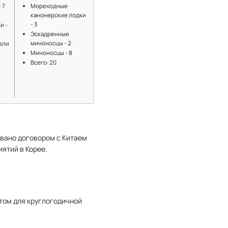
Мореходные
 7
канонерские лодки
- 3
и -
Эскадренные
миноносцы - 2
ели
Миноносцы - 8
Всего: 20
совано договором с Китаем
иятий в Корее.
том для круглогодичной