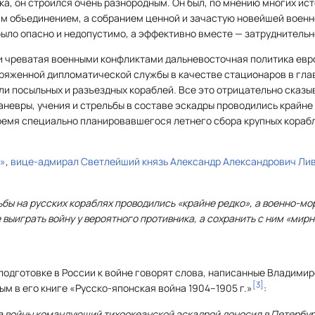
ка, он строился очень разнородным. Он был, по мнению многих ист
м объединением, а собранием ценной и зачастую новейшей военн
ыло опасно и недопустимо, а эффективно вместе — затруднительн
и чреватая военными конфликтами дальневосточная политика евр
пряженной дипломатической службы в качестве стационаров в гла
оли посыльных и разъездных кораблей. Все это отрицательно сказы
невры, учения и стрельбы в составе эскадры проводились крайне
время специально планировавшегося летнего сбора крупных кораб
»
,
вице-адмирал
Светлейший князь Александр Александрович Ли
льбы на русских кораблях проводились «крайне редко», а военно-м
 выиграть войну у вероятного противника, а сохранить с ним «мир
подготовке в России к войне говорят слова, написанные Владими
[
3
]
 в его книге «Русско-японская война 1904–1905 г.»
:
чала войны командующий тихоокеанской эскадрой доносил в Петербу