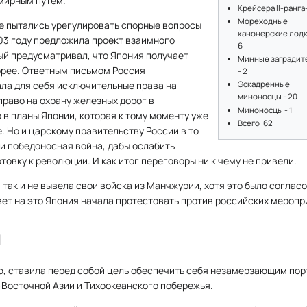
 мирным путем.
Крейсера II-ранга-
Мореходные
ще пытались урегулировать спорные вопросы
канонерские лодк
03 году предложила проект взаимного
6
ый предусматривал, что Япония получает
Минные заградит
орее. Ответным письмом Россия
- 2
ала для себя исключительные права на
Эскадренные
миноносцы - 20
право на охрану железных дорог в
Миноносцы - 1
 в планы Японии, которая к тому моменту уже
Всего: 62
. Но и царскому правительству России в то
и победоносная война, дабы ослабить
овку к революции. И как итог переговоры ни к чему не привели.
я так и не вывела свои войска из Манчжурии, хотя это было согла
твет на это Япония начала протестовать против российских меропр
ы
ю, ставила перед собой цель обеспечить себя незамерзающим пор
-Восточной Азии и Тихоокеанского побережья.