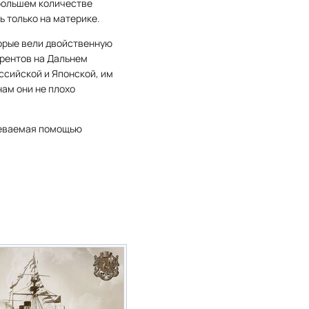
 большем количестве
ь только на материке.
орые вели двойственную
урентов на Дальнем
ссийской и Японской, им
нам они не плохо
греваемая помощью