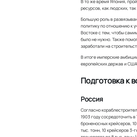
В то же время Япония, про
ресурсов, как людских, так
Большую роль в развязыва
политику по отношению к у
Востоке с тем, чтобы сами
было не нужно. Также помо
заработали на строительст
В итоге имперские амбици
европейских держав и США,
Подготовка к 
Россия
Согласно кораблестроител
1903 году сосредоточить в
броненосных крейсеров, 1
тыс. тонн, 10 крейсеров 3-
транспорта по 8 тыс. тонн