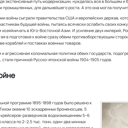
йдя экстенсивный путь модернизации, нуждалась все в большем и
 и промышленных, для дальнейшего роста. А это она могла получит
нии войны сыграли правительства США и европейских держав, кот
частникам будущей войны, пытаясь всячески ослабить своих конк
м хозяйничать в Юго-Восточной Азии. И усиление двух империй, Ро
гая в подготовке к войне сразу обеим противоборствующим сторо
ве кораблей и поставках военных товаров.
и и агрессивная колониальная политика обеих государств, подо
 стали причиной Русско-японской войны 1904-1905 годов.
войне
ьной программе 1895-1898 годов было решено к
 Тихом океане 10 эскадренных броненосцев, 5
0 крейсеров-разведчиков водоизмещением 5–6
го класса по 2–2,5 тыс. тонн, один-два минных
 (носители миноносок), два минных заградителя и