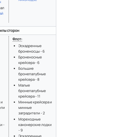
ч
рал
ай
илы сторон
Флот:
Эскадренные
броненосцы - 6
Броненосные
крейсера - 6
Большие
бронепалубные
крейсера - 8
Малые
бронепалубные
крейсера - 11
 и
Минные крейсера и
ели
минные
заградители - 2
Мореходные
и -
канонерские лодки
- 9
Эскадренные