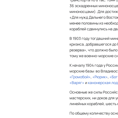
36 эскадренных миноносце
миноносцами). Для достиж
«Для нужд Дальнего Восток
менее половины из необход
кораблей сдвинулись на два
В 1903 году тогдашний мин
кризиса, добравшегося до 
резерва», что должно было
тому же военно-морские си
К началу 1904 года у Росс
морские базы: во Владивос
«Громобой»
,
«Рюрик»
,
«Бог
«Варяг»
и
канонерская лод
Основные же силы Российск
мастерских, ни доков для 
линейных кораблей, шесть
По общему количеству осн