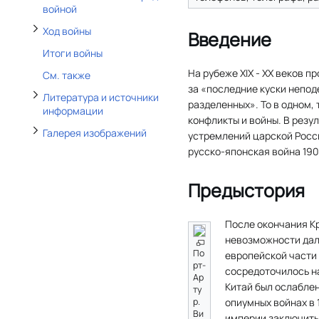
Отобразить/Скрыть подраздел Галерея изображений
войной
Ход войны
Введение
Итоги войны
На рубеже XIX - XX веков 
См. также
за «последние куски непод
Литература и источники
разделенных». То в одном,
информации
конфликты и войны. В резу
Галерея изображений
устремлений царской Росс
русско-японская война 190
Предыстория
После окончания Кр
невозможности дал
По
европейской части 
рт-
сосредоточилось на
Ар
Китай был ослабле
ту
р.
опиумных войнах в 
Ви
империи заключить 