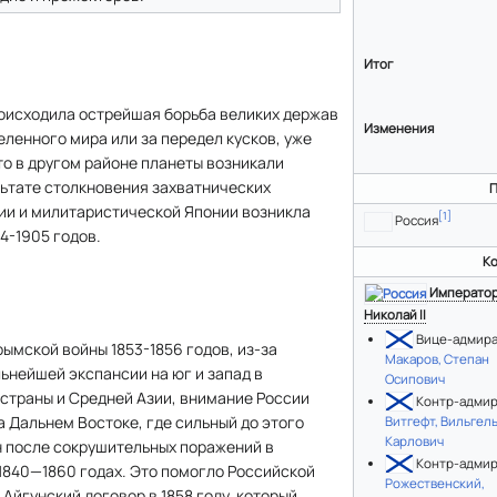
Итог
происходила острейшая борьба великих держав
Изменения
еленного мира или за передел кусков, уже
 то в другом районе планеты возникали
льтате столкновения захватнических
П
ии и милитаристической Японии возникла
[
1
]
Россия
4-1905 годов.
К
Императо
Николай II
Вице-адмир
ымской войны 1853-1856 годов, из-за
Макаров, Степан
ьнейшей экспансии на юг и запад в
Осипович
страны и Средней Азии, внимание России
Контр-адми
 Дальнем Востоке, где сильный до этого
Витгефт, Вильгел
Карлович
н после сокрушительных поражений в
Контр-адми
1840—1860 годах. Это помогло Российской
Рожественский,
Айгунский договор в 1858 году, который