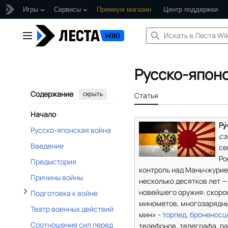
Игры
Сервисы
Премиум магазин
Центр поддержки
Перейти
к
Главное меню
содержанию
Отобразить/Скрыть подраздел Подготовка к войне
Русско-японс
Содержание
скрыть
Статья
Начало
Отобразить/Скрыть подраздел Литература и источники информации
Ру
Русско-японская война
сэ
Отобразить/Скрыть подраздел Ход войны
Введение
се
Ро
Предыстория
контроль над Маньчжурией
Причины войны
несколько десятков лет 
новейшего оружия: скоро
Подготовка к войне
минометов, многозарядны
Театр военных действий
мин» -
торпед
,
броненосц
Соотношение сил перед
телефонов, телеграфа, ра