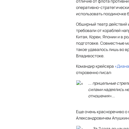
отличие от флота противни
оперативно-стратегически
использовать поодиночке б
Обширный театр действий 
требовали от кораблей на
Китая, Кореи, Японии и в р
подготовке. Совместные ма
такое удавалось лишь во 
Владивостоке.
Командир крейсера
«Диана
откровенно писал:
... прицельные стре
силами надеялись не
отношения»...
Еще очень красноречиво о 
Александровичем Апушкиным
... За 2 года до на