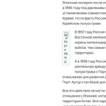
Японская империя после эт
в 1896 году под давлением
установлением совместног
Кореей. Но по факту Росси
Корейском полуострове.
В 1897 году Россия
Восточной железно
Ка
охраны железнодор
рт
войска, тем самым
а
территории.
КВ
Ж
А в 1898 году Росс
Д.
длительную аренду 
полуострова с Пор
очень важен для развития 
Порт-Артур стал базой для
Все эти действия не могли
отношения с Японией, кото
территории Китая. Все на