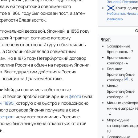
Зиновий Петрови
дачу ей территорий современного
Контр-адми
де в 1860 году был основан пост, а затем
Небогатов, Никол
Иванович
крепости Владивосток.
гиональной державой, Японией, в 1855 году
С
дский трактат, согласно которому
Флот:
 к северу от острова Итуруп объявлялись
Эскадренные
, а Сахалин объявлялся совместным
броненосцы - 7
ан. Но в 1875 году Петербургский договор
Броненосные
крейсера - 4
халина России в обмен на передачу Японии
Большие
ов. Благодаря этим действиям Россия
бронепалубные
 позиции на Дальнем Востоке.
[
2
]
крейсера
- 5
Малые
ии Мэйдзи появились собственные
бронепалубные
. И первой пробой новой армии и
флота
была
крейсера - 2
4-1895
, которую она быстро и победоносно
Минные крейсера
минные заградит
ого договора Япония получала в свои
- 4
остров
, чему воспротивились Россия с
Мореходные
пония была вынуждена отказаться от этой
канонерские лодк
и.
10
Эскадренные