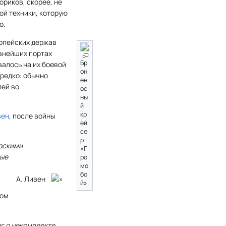
ориков, скорее, не
ой техники, которую
о.
опейских держав
внейших портах
Бр
валось на их боевой
он
 редко: обычно
ен
лей во
ос
ны
й
кр
вен
, после войны
ей
се
р
орскими
«Г
ные
ро
мо
бо
А. Ливен
й».
ром
рг о некомплекте