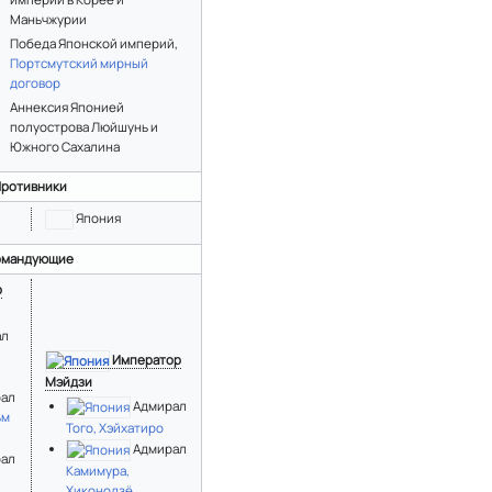
Маньчжурии
Победа Японской империй,
Портсмутский мирный
договор
Аннексия Японией
полуострова Люйшунь и
Южного Сахалина
ротивники
Япония
омандующие
р
ал
Император
Мэйдзи
рал
Адмирал
ьм
Того, Хэйхатиро
Адмирал
рал
Камимура,
Хиконодзё