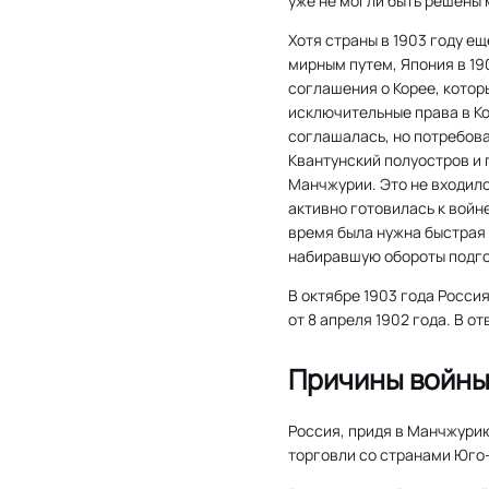
уже не могли быть решены
Хотя страны в 1903 году е
мирным путем, Япония в 19
соглашения о Корее, котор
исключительные права в К
соглашалась, но потребов
Квантунский полуостров и 
Манчжурии. Это не входило
активно готовилась к войне
время была нужна быстрая 
набиравшую обороты подгот
В октябре 1903 года Росси
от 8 апреля 1902 года. В о
Причины войн
Россия, придя в Манчжури
торговли со странами Юго