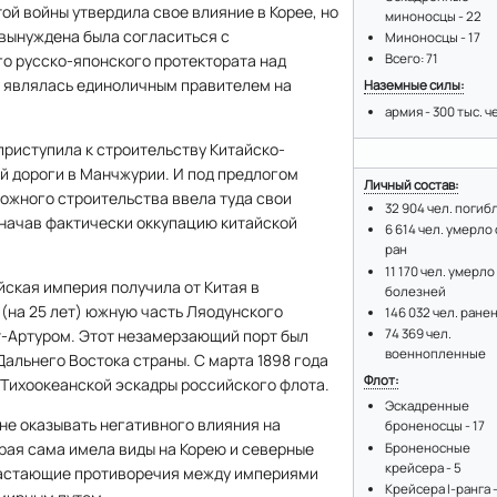
ой войны утвердила свое влияние в Корее, но
миноносцы - 22
 вынуждена была согласиться с
Миноносцы - 17
о русско-японского протектората над
Всего: 71
я являлась единоличным правителем на
Наземные силы:
армия - 300 тыс. ч
 приступила к строительству Китайско-
й дороги в Манчжурии. И под предлогом
Личный состав:
ожного строительства ввела туда свои
32 904 чел. погиб
 начав фактически оккупацию китайской
6 614 чел. умерло 
ран
11 170 чел. умерло
ийская империя получила от Китая в
болезней
(на 25 лет) южную часть Ляодунского
146 032 чел. ране
74 369 чел.
т-Артуром. Этот незамерзающий порт был
военнопленные
Дальнего Востока страны. С марта 1898 года
Флот:
 Тихоокеанской эскадры российского флота.
Эскадренные
 не оказывать негативного влияния на
броненосцы - 17
рая сама имела виды на Корею и северные
Броненосные
крейсера - 5
растающие противоречия между империями
Крейсера I-ранга -