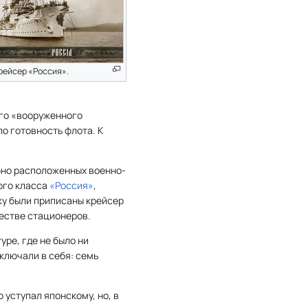
рейсер «Россия».
ого «вооруженного
о готовность флота. К
обно расположенных военно-
ого класса
«Россия»
,
ку были приписаны крейсер
честве стационеров.
ре, где не было ни
ключали в себя: семь
 уступал японскому, но, в