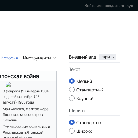
Войти
или
создать аккаунт
Внешний вид
скрыть
История
Инструменты
Текст
японская война
Мелкий
Стандартный
9 февраля (27 января) 1904
года — 5 сентября (23
Крупный
августа) 1905 года
Маньчжурия, Жёлтое море,
Ширина
Японское море, остров
Сахалин
Стандартно
Столкновение зон влияния
Широко
Российской и Японской
империй в Корее и