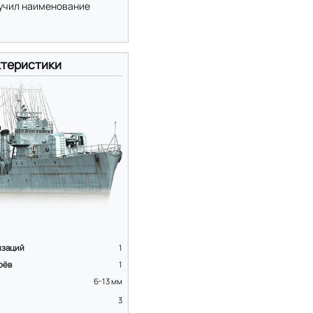
олучил наименование
теристики
изаций
1
оёв
1
6-13
мм
3