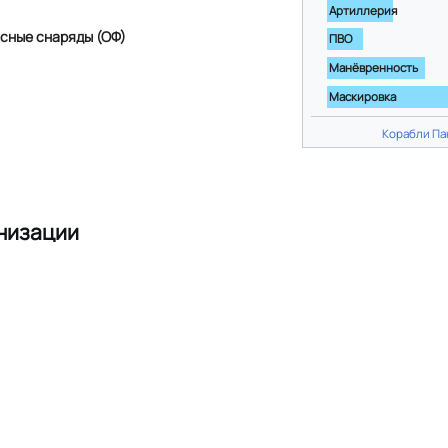
Артиллерия
сные снаряды (ОФ)
ПВО
Манёвренность
Маскировка
Корабли Па
низации