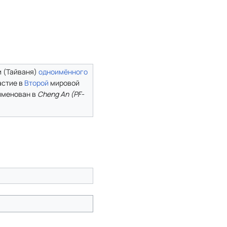
и (Тайваня)
одноимённого
астие в
Второй
мировой
еименован в
Cheng An (PF-