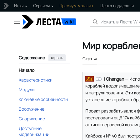
Игры
Сервисы
Премиум магазин
Центр поддержки
Перейти
к
Главное меню
содержанию
Мир корабле
Содержание
скрыть
Статья
Начало
I Chengan
— Испо
Характеристики
кораблей водоизмещением 
Модули
и патрулирования. Эти ко
Ключевые особенности
устаревшие корабли, обр
Вооружение
Проект разрабатывался фир
последовали ещё 174 кайб
Снаряжение
антигитлеровской коалиц
Доступные
модернизации
Кайбокан № 40 был построе