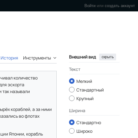
Войти
или
создать аккаунт
Внешний вид
скрыть
История
Инструменты
Текст
ичивал количество
Мелкий
 для эскорта
Стандартный
и так называли
Крупный
ырёх кораблей, а за ними
Ширина
казались во флотах
Стандартно
Широко
яции Японии, корабль