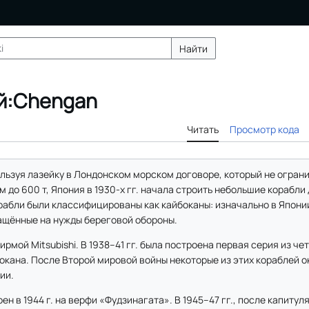
Найти
й:Chengan
Читать
Просмотр кода
льзуя лазейку в Лондонском морском договоре, который не огран
до 600 т, Япония в 1930-х гг. начала строить небольшие корабли
рабли были классифицированы как кайбоканы: изначально в Япони
ащённые на нужды береговой обороны.
мой Mitsubishi. В 1938–41 гг. была построена первая серия из чет
окана. После Второй мировой войны некоторые из этих кораблей о
ии.
н в 1944 г. на верфи «Фудзинагата». В 1945–47 гг., после капитул