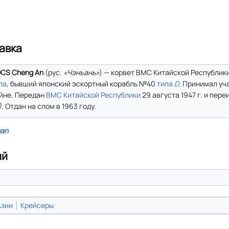
авка
CS Cheng An
(
рус.
«Чэнъань»
) — корвет ВМС Китайской Республик
па
, бывший японский эскортный корабль №40
типа
D
. Принимал уч
йне. Передан
ВМС Китайской Республики
29 августа 1947 г. и пер
)
. Отдан на слом в 1963 году.
an
ий
Азии
Крейсеры