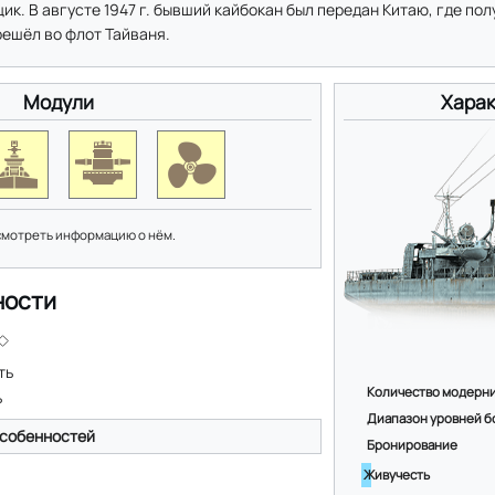
ик. В августе 1947 г. бывший кайбокан был передан Китаю, где п
ерешёл во флот Тайваня.
Модули
Харак
смотреть информацию о нём.
ности
ть
Количество модерн
ь
Диапазон уровней б
собенностей
Бронирование
Живучесть