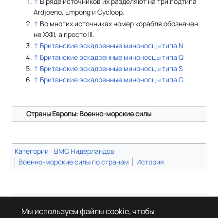
↑
В ряде источников их разделяют на три подтипа
Ardjoeno, Empong и Cycloop.
↑
Во многих источниках номер корабля обозначен
не XXIII, а просто III.
↑
Британские эскадренные миноносцы типа N
↑
Британские эскадренные миноносцы типа Q
↑
Британские эскадренные миноносцы типа S
↑
Британские эскадренные миноносцы типа G
Страны Европы: Военно-морские силы
Категории
:
ВМС Нидерландов
Военно-морские силы по странам
История
Страница в последний раз была отредактирована 13 мая 2026 года в
Мы используем файлы cookie, чтобы
09:47.