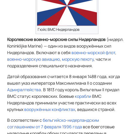
Гюйс ВМС Нидерландов
Королевские военно-морские силы Нидерландов
(нидерл.
Koninklijke Marine) — один из видов вооружённых сил
Нидерландов. Включают в себя
военно-морской флот
,
военно-морскую авиацию
,
морскую пехоту
, части и
подразделения специального назначения.
Датой образования считается 8 января 1488 года, когда
вышел указ императора Максимилиана II о создании
Адмиралтейства
. В 1813 году король Вильгельм II придал
ВМС статус королевских. Боевые
корабли
ВМС
Нидерландов принимали участие практически во всех
крупных
вооружённых конфликтах
, ведшихся страной.
В соответствии с
бельгийско-нидерландским
соглашением от 7 февраля 1996 года
все боеготовые
надводные корабли обоих государств переданы в