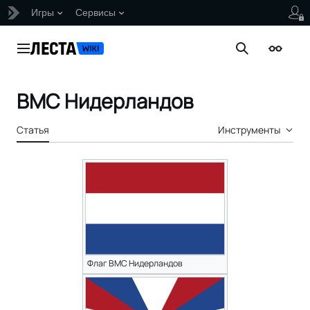
Игры
Сервисы
Перейти
к
Главное меню
Поиск
Внешни
содержанию
ВМС Нидерландов
Статья
Инструменты
Флаг ВМС Нидерландов