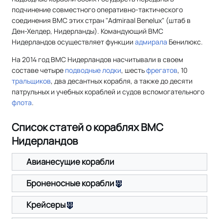
подчинение совместного оперативно-тактического
соединения ВМС этих стран "Admiraal Benelux" (штаб в
Ден-Хелдер, Нидерланды). Командующий ВМС
Нидерландов осуществляет функции
адмирала
Бенилюкс.
На 2014 год ВМС Нидерландов насчитывали в своем
составе четыре
подводные лодки
, шесть
фрегатов
, 10
тральщиков
, два десантных корабля, а также до десяти
патрульных и учебных кораблей и судов вспомогательного
флота
.
Список статей о кораблях ВМС
Нидерландов
Авианесущие корабли
Броненосные корабли
Крейсеры