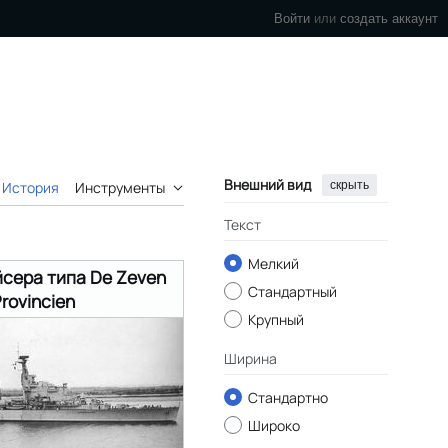
Войти
или
создать аккаунт
Внешний вид
скрыть
История
Инструменты
Текст
Мелкий
йсера типа De Zeven
Стандартный
rovincien
Крупный
Ширина
Стандартно
Широко