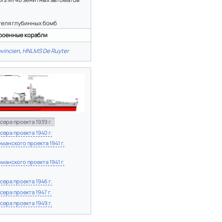
теля глубинных бомб
роенные корабли
vincien
,
HNLMS De Ruyter
сера проекта 1939 г.
сера проекта 1940 г.
манского проекта 1941 г.
манского проекта 1941 г.
сера проекта 1946 г.
сера проекта 1947 г.
сера проекта 1949 г.