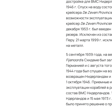
достройке для ВМС Нидерл
1946 г. Спуск на воду сост
крейсера
De Zeven Provinci
возможности эксплуатации
крейсер
De Zeven Provincie
декабря 1953 г. был введен
резерв. Исключен из состав
Перу. 21 марта 1999 г. иск
на металл.
5 сентября 1939 года, на 
Fijenoord
в Схидаме был за
Германией и с августа тог
1944 года был спущен на во
возвращен Нидерландам и 3
1 октября 1946. Приемные 
эксплуатации кораблей в 
состав ВМС Нидерландов. 1
Ндерландов и 15 мая 1973 г
было принято решение о п