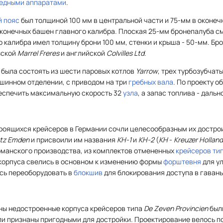
едными аппаратами
.
й пояс
был толщиной 100 мм в центральной части и 75-мм в оконеч
конечных башен главного калибра. Плоская 25-мм бронепалуба с
о калибра имел толщину брони 100 мм, стенки и крыша - 50-мм. Б
зской
Marrel Freres
и английской
Colvilles Ltd
.
 была состоять из шести паровых котлов
Yarrow
, трех турбозубчат
шинном отделении, с приводом на три
гребных вала
. По проекту 
беспечить максимальную скорость 32
узла
, а запас топлива - даль
троящихся крейсеров в Германии сочли целесообразным их достро
atz Emden
и присвоили им названия
KH-1
и
KH-2
(
KH
-
Kreuzer Holland
рманского производства, из комплектов отмененных
крейсеров ти
корпуса свелись в основном к изменению формы
форштевня
для у
сь переоборудовать в
блокшив
для блокирования доступа в гавань
ны недостроенные корпуса крейсеров типа
De Zeven Provincien
был
ыли признаны пригодными для достройки. Проектирование велось 