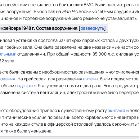
и содействии специалистов британских ВМС. Были рассмотрены в
ния вооружения. Выбор пал на
Plan H
с восьмью 150-мм орудиями
B
ационное и торпедное вооружение было решено не устанавливать.
 крейсера 1948 г. Состав вооружения.
развернуть
иловая установка состояла из четырех паровых котлов и двух тур
ва гребных вала. Она была разделена на две независимые части с
ельными
отделениями. При общей мощности 85 000 л.с. силовая у
32 узла.
екте были связаны с необходимостью размещения многочисленно
дования
. На крейсерах, для размещения
антенн
, были предусмотре
, объем
надстроек
был увеличен почти в два раза. Была предусмот
 заменена система вентиляции, электроснабжение было перепрое
ого оборудования привело к существенному росту
экипажа
и вод
 титанические усилия по ревизии всего корабельного инвентаря 
что на каждом стуле в офицерской столовой удалось сэкономить по 
я также была уменьшена.