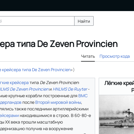
Найти
ера типа De Zeven Provincien
Читать
Просмотр кода
 крейсера типа De Zeven Provincien
»)
Лёгкие кре
гкие крейсера
типа
De Zeven Provincien
:
LMS De Zeven Provincien
и
HNLMS De Ruyter
-
P
мые крупные корабли построенные для
ВМС
дерландов
после
Второй мировой войны
,
лялись также последними артиллерийскими
ейсерами
находившимися в строю. В 60-80-е
ды ХХ века прошли масштабную
дернизацию получив на вооружение