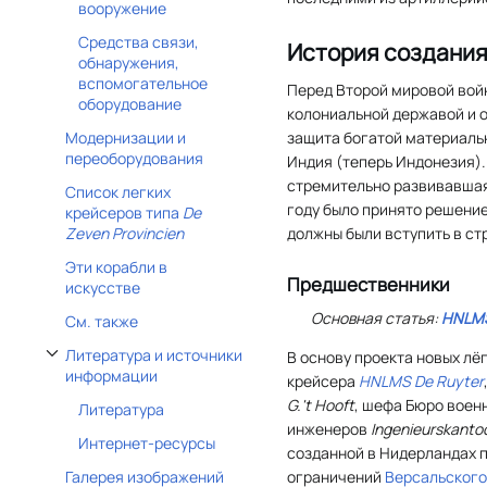
вооружение
Средства связи,
История создани
обнаружения,
вспомогательное
Перед Второй мировой вой
оборудование
колониальной державой и 
Модернизации и
защита богатой материаль
переоборудования
Индия (теперь Индонезия)
стремительно развивавшая
Список легких
году было принято решение
крейсеров типа
De
Zeven Provincien
должны были вступить в стро
Эти корабли в
Предшественники
искусстве
Основная статья:
HNLMS
См. также
Литература и источники
В основу проекта новых лё
Отобразить/Скрыть подраздел Литература и источники информации
информации
крейсера
HNLMS De Ruyter
G.'t Hooft
, шефа Бюро воен
Литература
инженеров
Ingenieurskanto
Интернет-ресурсы
созданной в Нидерландах 
ограничений
Версальского
Галерея изображений