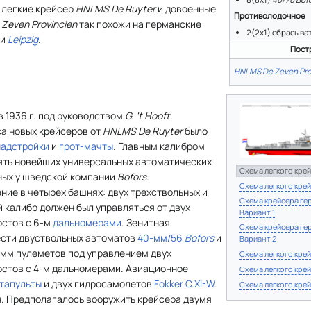
 легкие крейсер
HNLMS De Ruyter
и довоенные
Противолодочное
 Zeven Provincien
так похожи на германские
2(2x1) сбрасыва
и
Leipzig
.
Пост
HNLMS De Zeven Pro
 1936 г. под руководством
G. 't Hooft
.
а новых крейсеров от
HNLMS De Ruyter
было
надстройки
и
грот-мачты
. Главным калибром
ять новейших универсальных автоматических
Схема легкого крей
ных у шведской компании
Bofors
.
Схема легкого крей
ие в четырех башнях: двух трехствольных и
Схема крейсера гер
й калибр должен был управляться от двух
Вариант 1
стов с 6-м
дальномерами
. Зенитная
Схема крейсера гер
ести двуствольных автоматов
40-мм/56
Bofors
и
Вариант 2
-мм пулеметов под управлением двух
Схема легкого крей
стов с 4-м дальномерами. Авиационное
Схема легкого крей
тапульты
и двух гидросамолетов
Fokker C.XI-W
.
Схема легкого крей
. Предполагалось вооружить крейсера двумя