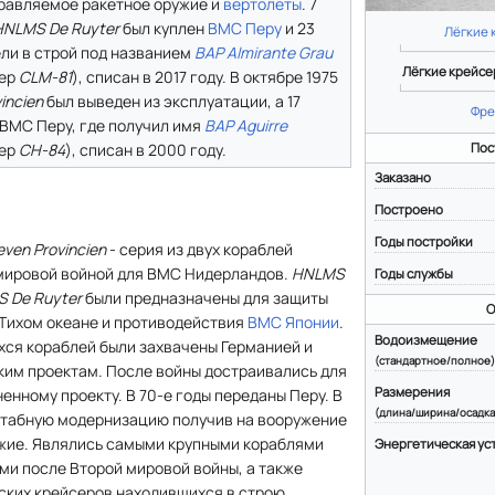
равляемое ракетное оружие и
вертолеты
. 7
HNLMS De Ruyter
был куплен
ВМС Перу
и 23
Лёгкие 
ели в строй под названием
BAP Almirante Grau
Лёгкие крейсер
мер
CLM-81
), списан в 2017 году. В октябре 1975
incien
был выведен из эксплуатации, а 17
Фре
 ВМС Перу, где получил имя
BAP Aguirre
мер
CH-84
), списан в 2000 году.
Пос
Заказано
Построено
Годы постройки
even Provincien
- серия из двух кораблей
мировой войной для ВМС Нидерландов.
HNLMS
Годы службы
 De Ruyter
были предназначены для защиты
О
 Тихом океане и противодействия
ВМС Японии
.
Водоизмещение
ихся кораблей были захвачены Германией и
(стандартное/полное)
ким проектам. После войны достраивались для
Размерения
нному проекту. В 70-е годы переданы Перу. В
(длина/ширина/осадка
табную модернизацию получив на вооружение
жие. Являлись самыми крупными кораблями
Энергетическая ус
и после Второй мировой войны, а также
ских крейсеров находившихся в строю.