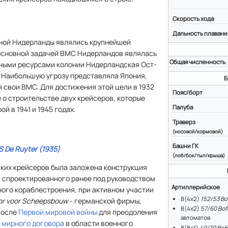
Скорость хода
я
Дальность плавани
ной Нидерланды являлись крупнейшей
основной задачей ВМС Нидерландов являлась
Общая численность
ными ресурсами колонии Нидерландская Ост-
. Наибольшую угрозу представляла Япония,
Б
 свои ВМС. Для достижения этой цели в 1932
Пояс/борт
 о строительстве двух крейсеров, которые
Палуба
й в 1941 и 1945 годах.
Траверз
(носовой/кормовой)
Башни ГК
 De Ruyter (1935)
(лоб/бок/тыл/крыша)
гких крейсеров была заложена конструкция
, спроектированного ранее под руководством
Артиллерийское
ного кораблестроения, при активном участии
8(4х2)
152/53 Bo
or voor Scheepsbouw
- германской фирмы,
8(4x2)
57/60 Bof
после
Первой мировой войны
для преодоления
автоматов
 мирного договора
в области военного
8(8х1)
40/70 Bof