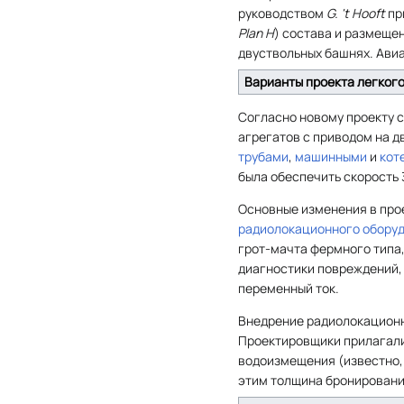
руководством
G. 't Hooft
пр
Plan H
) состава и размеще
двуствольных башнях. Ави
Варианты проекта легкого
Согласно новому проекту с
агрегатов с приводом на д
трубами
,
машинными
и
кот
была обеспечить скорость 
Основные изменения в про
радиолокационного обору
грот-мачта фермного типа
диагностики повреждений,
переменный ток.
Внедрение радиолокационн
Проектировщики прилагали
водоизмещения (известно, 
этим толщина бронировани