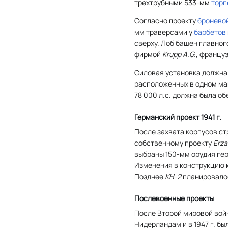
трехтрубными 533-мм
торп
Согласно проекту
бронево
мм траверсами у
барбетов
сверху. Лоб башен главног
фирмой
Krupp A.G.
, францу
Силовая установка должна
расположенных в одном ма
78 000 л.с. должна была о
Германский проект 1941 г.
После захвата корпусов с
собственному проекту
Erz
выбраны 150-мм орудия ге
Изменения в конструкцию 
Позднее
KH-2
планировало
Послевоенные проекты
После Второй мировой вой
Нидерландам и в 1947 г. б