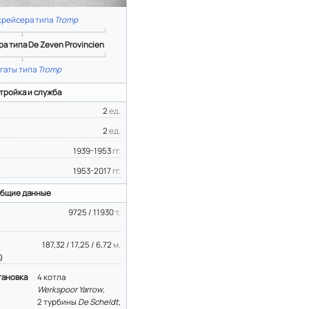
крейсера типа
Tromp
а типа De Zeven Provincien
гаты типа
Tromp
тройка и служба
2
ед.
2
ед.
1939-1953
гг.
1953-2017
гг.
бщие данные
9725 / 11930
т.
187,32 / 17,25 / 6,72
м.
)
тановка
4 котла
Werkspoor Yarrow
,
2 турбины
De Scheldt
,