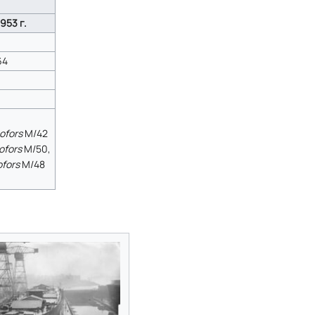
953 г.
64
ofors
M/42
ofors
M/50,
fors
M/48