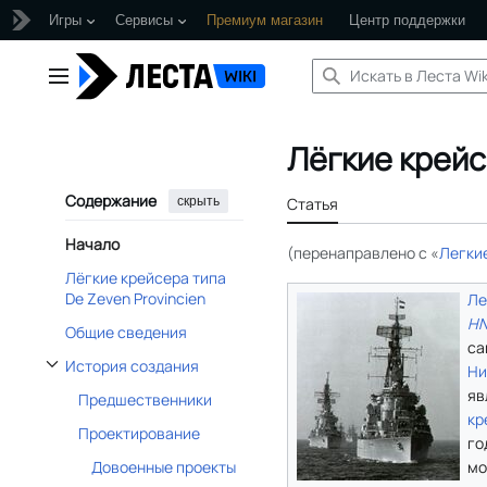
Игры
Сервисы
Премиум магазин
Центр поддержки
Перейти
к
Главное меню
содержанию
Лёгкие крейс
Содержание
скрыть
Статья
Начало
(перенаправлено с «
Легкие
Лёгкие крейсера типа
De Zeven Provincien
Ле
HN
Общие сведения
са
История создания
Ни
Отобразить/Скрыть подраздел История создания
яв
Предшественники
кр
Проектирование
го
мо
Довоенные проекты