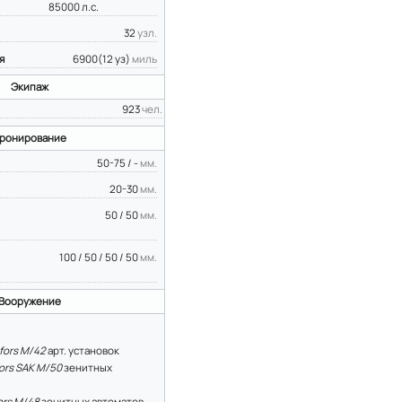
85000 л.с.
32
узл.
я
6900(12 уз)
миль
Экипаж
923
чел.
ронирование
50-75 / -
мм.
20-30
мм.
50 / 50
мм.
100 / 50 / 50 / 50
мм.
Вооружение
fors M/42
арт. установок
ors SAK M/50
зенитных
ors M/48
зенитных автоматов