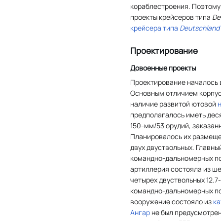
кораблестроения. Поэтому
проекты крейсеров типа
De
крейсера типа
Deutschland
Проектирование
Довоенные проекты
Проектирование началось в
Основным отличием корпус
наличие развитой ютовой
предполагалось иметь дес
150-мм/53 орудий, заказан
Планировалось их размещен
двух двуствольных. Главны
командно-дальномерных по
артиллерия состояла из ш
четырех двуствольных 12.7
командно-дальномерных по
вооружение состояло из
ка
Ангар
не был предусмотрен