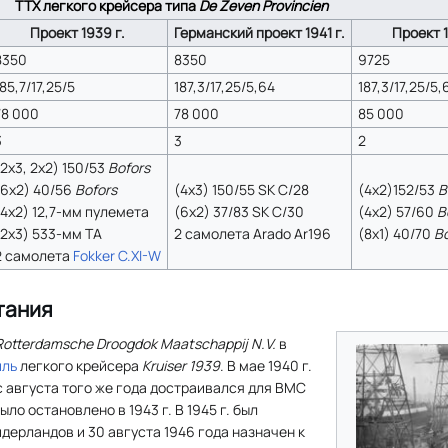
ТТХ легкого крейсера типа
De Zeven Provincien
Проект 1939 г.
Германский проект 1941 г.
Проект 1
8350
8350
9725
85,7/17,25/5
187,3/17,25/5,64
187,3/17,25/5,
78 000
78 000
85 000
3
3
2
(2x3, 2х2) 150/53
Bofors
(6x2) 40/56
Bofors
(4х3) 150/55 SK C/28
(4х2)152/53
B
(4x2) 12,7-мм пулемета
(6x2) 37/83 SK C/30
(4x2) 57/60
B
(2x3) 533-мм ТА
2 самолета Arado Ar196
(8x1) 40/70
Bo
2 самолета
Fokker C.XI-W
тания
Rotterdamsche Droogdok Maatschappij N.V.
в
иль
легкого крейсера
Kruiser 1939
. В мае 1940 г.
с августа того же года достраивался для ВМС
ло остановлено в 1943 г. В 1945 г. был
дерландов и 30 августа 1946 года назначен к