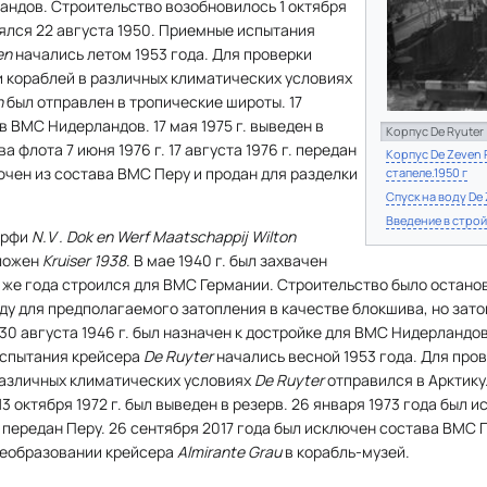
андов. Строительство возобновилось 1 октября
оялся 22 августа 1950. Приемные испытания
en
начались летом 1953 года. Для проверки
 кораблей в различных климатических условиях
n
был отправлен в тропические широты. 17
 в ВМС Нидерландов. 17 мая 1975 г. выведен в
Корпус De Ryuter 
а флота 7 июня 1976 г. 17 августа 1976 г. передан
Корпус De Zeven 
лючен из состава ВМС Перу и продан для разделки
стапеле.1950 г
Спуск на воду De 
Введение в строй
верфи
N.V . Dok en Werf Maatschappij Wilton
ложен
Kruiser 1938
. В мае 1940 г. был захвачен
о же года строился для ВМС Германии. Строительство было остановл
ду для предполагаемого затопления в качестве блокшива, но затопл
0 августа 1946 г. был назначен к достройке для ВМС Нидерландо
испытания крейсера
De Ruyter
начались весной 1953 года. Для про
различных климатических условиях
De Ruyter
отправился в Арктику. 
3 октября 1972 г. был выведен в резерв. 26 января 1973 года был 
. передан Перу. 26 сентября 2017 года был исключен состава ВМС П
реобразовании крейсера
Almirante Grau
в корабль-музей.