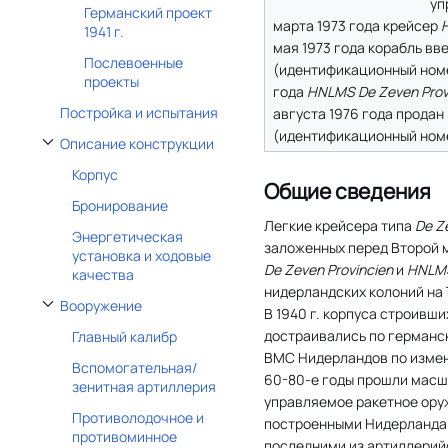
уп
Германский проект
марта 1973 года крейсер
1941 г.
мая 1973 года корабль вв
Послевоенные
(идентификационный но
проекты
года
HNLMS De Zeven Prov
Постройка и испытания
августа 1976 года продан
(идентификационный но
Описание конструкции
Отобразить/Скрыть подраздел Описание конструкции
Корпус
Общие сведения
Бронирование
Легкие крейсера типа
De Z
Энергетическая
заложенных перед Второй 
установка и ходовые
De Zeven Provincien
и
HNLMS
качества
нидерландских колоний на
Вооружение
В 1940 г. корпуса строивш
Отобразить/Скрыть подраздел Вооружение
достраивались по германс
Главный калибр
ВМС Нидерландов по измене
Вспомогательная/
60-80-е годы прошли масш
зенитная артиллерия
управляемое ракетное ору
Противолодочное и
построенными Нидерландам
противоминное
последними из артиллерий