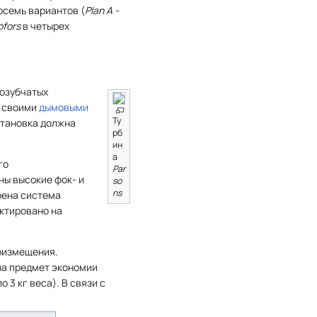
осемь вариантов (
Plan A -
ofors
в четырех
бозубчатых
о своими
дымовыми
Ту
становка должна
рб
ин
а
го
Par
ны высокие фок- и
so
ns
рена система
ктировано на
оизмещения.
на предмет экономии
3 кг веса). В связи с