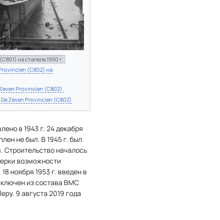
(C801) на стапеле.1950 г.
Provincien (C802) на
Zeven Provincien (C802).
 De Zeven Provincien (C802)
ено в 1943 г. 24 декабря
ен не был. В 1945 г. был
в. Строительство началось
верки возможности
18 ноября 1953 г. введен в
исключен из состава ВМС
еру. 9 августа 2019 года