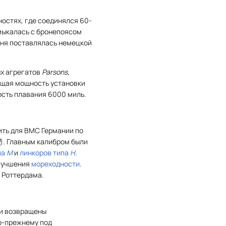
ностях, где соединялся 60-
мыкалась с бронепоясом
роня поставлялась немецкой
ых агрегатов
Parsons
,
общая мощность установки
ность плавания 6000 миль.
ить для ВМС Германии по
). Главным калибром были
па
M
и
линкоров типа
H
.
лучшения
мореходности
.
 Роттердама.
и возвращены
по-прежнему под