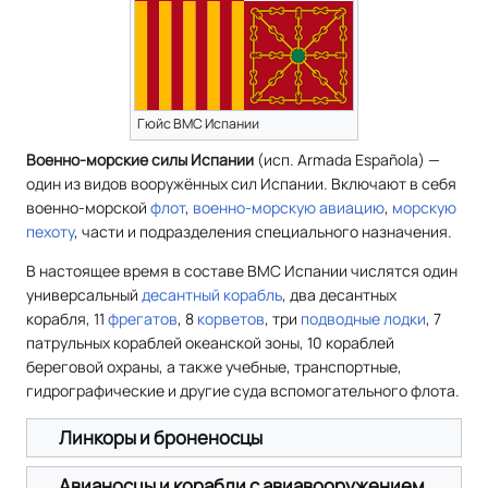
Гюйс ВМС Испании
Военно-морские силы Испании
(исп. Armada Española) —
один из видов вооружённых сил Испании. Включают в себя
военно-морской
флот
,
военно-морскую авиацию
,
морскую
пехоту
, части и подразделения специального назначения.
В настоящее время в составе ВМС Испании числятся один
универсальный
десантный корабль
, два десантных
корабля, 11
фрегатов
, 8
корветов
, три
подводные лодки
, 7
патрульных кораблей океанской зоны, 10 кораблей
береговой охраны, а также учебные, транспортные,
гидрографические и другие суда вспомогательного флота.
Линкоры и броненосцы
Авианосцы и корабли с авиавооружением