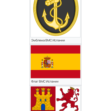
Эмблема ВМС Испании
Флаг ВМС Испании