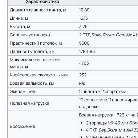
Характеристика
Диаметр главного винта, м
12.80
Длина, м
15.16
Высота, м
3.75
Силовая установка
2 ГТД
Rolls-Royce Gem Mk 41
Практический потолок, м
5500
Дальность полета, км
178-593
Максимальная взлетная
4763
масса, кг
Крейсерская скорость, км/ч
232
Боевая дальность, км
н/д
Экипаж, чел
2 пилота + 2 оператора
10 солдат или 11 пассажиров 
Полезная нагрузка
подвеске
Боевая нагрузка - 726 кг на 
2 торпеды
Mk.46
или
Stin
Вооружение
4 ПКР
Sea Skua
или
АМ.39
2 глубинные бомбы
Mk.11