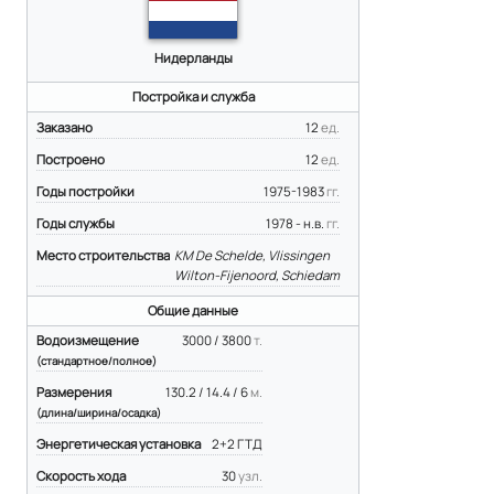
Нидерланды
Постройка и служба
Заказано
12
ед.
Построено
12
ед.
Годы постройки
1975-1983
гг.
Годы службы
1978 - н.в.
гг.
Место строительства
KM De Schelde, Vlissingen
Wilton-Fijenoord, Schiedam
Общие данные
Водоизмещение
3000 / 3800
т.
(стандартное/полное)
Размерения
130.2 / 14.4 / 6
м.
(длина/ширина/осадка)
Энергетическая установка
2+2 ГТД
Скорость хода
30
узл.