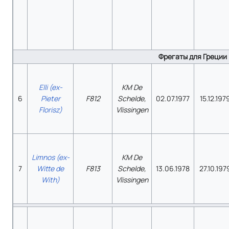
Фрегаты для Греции
Elli (ex-
KM De
6
Pieter
F812
Schelde,
02.07.1977
15.12.197
Florisz)
Vlissingen
Limnos (ex-
KM De
7
Witte de
F813
Schelde,
13.06.1978
27.10.197
With)
Vlissingen