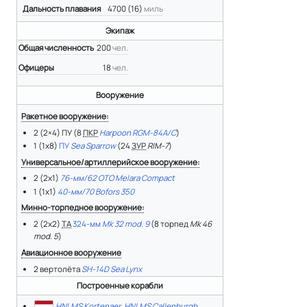
Дальность плавания
4700 (16)
миль
Экипаж
Общая численность
200
чел.
Офицеры
18
чел.
Вооружение
Ракетное вооружение:
2 (2×4) ПУ (8
ПКР
Harpoon RGM-84A/C
)
1 (1x8)
ПУ
Sea Sparrow
(24
ЗУР
RIM-7
)
Универсальное/артиллерийское вооружение:
2 (2x1)
76-мм/62 OTO Melara Compact
1 (1x1)
40-мм/70 Bofors 350
Минно-торпедное вооружение:
2 (2х2)
ТА
324-мм
Mk 32 mod. 9
(8 торпед
Mk 46
mod. 5
)
Авиационное вооружение
2 вертолёта
SH-14D Sea Lynx
Построенные корабли
HNLMS Kortenaer
,
HNLMS Callenburgh
,