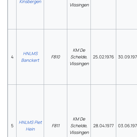
Kinsbergen
Vlissingen
KM De
HNLMS
4
F810
Schelde,
25.02.1976
30.09.19
Banckert
Vlissingen
KM De
HNLMS Piet
5
F811
Schelde,
28.04.1977
03.06.19
Hein
Vlissingen