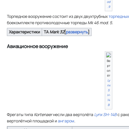
od
.9
Торпедное вооружение состоит из двух двухтрубных
торпедных
боекомплекте противолодочные торпеды
Mk 46 mod. 5
.
Характеристики
ТА
Mark 32
развернуть
Авиационное вооружение
Ве
рт
ол
ёт
Ly
nx
S
H-
14
B
Фрегаты типа
Kortenaer
несли два вертолёта
Lynx SH-14B
с рак
вертолётной площадкой и
ангаром
.