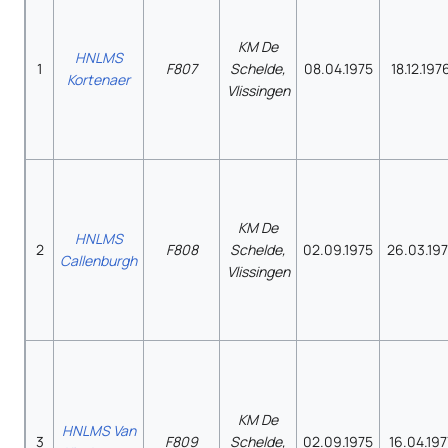
KM De
HNLMS
1
F807
Schelde,
08.04.1975
18.12.197
Kortenaer
Vlissingen
KM De
HNLMS
2
F808
Schelde,
02.09.1975
26.03.19
Callenburgh
Vlissingen
KM De
HNLMS Van
3
F809
Schelde,
02.09.1975
16.04.197