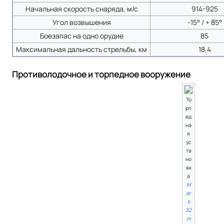
Начальная скорость снаряда, м/с
914-925
Угол возвышения
-15° / + 85°
Боезапас на одно орудие
85
Максимальная дальность стрельбы, км
18,4
Противолодочное и торпедное вооружение
То
рп
ед
на
я
ус
та
но
вк
а
M
ar
k
32
m