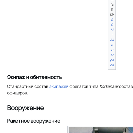
1
с
П
КР
R
G
M
-
84
В
H
ar
po
on
Экипаж и обитаемость
Стандартный состав
экипажей
фрегатов типа
Kortenaer
составл
офицеров.
Вооружение
Ракетное вооружение