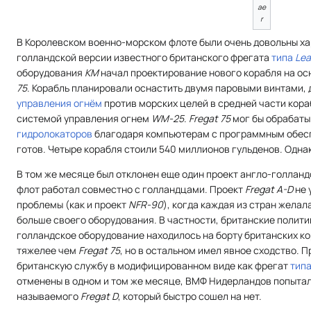
ae
r
В Королевском военно-морском флоте были очень довольны х
голландской версии известного британского фрегата
типа
Lea
оборудования
KM
начал проектирование нового корабля на ос
75
. Корабль планировали оснастить двумя паровыми винтами,
управления огнём
против морских целей в средней части кора
системой управления огнем
WM-25
.
Fregat 75
мог бы обрабат
гидролокаторов
благодаря компьютерам с программным обеспе
готов. Четыре корабля стоили 540 миллионов гульденов. Одна
В том же месяце был отклонен еще один проект англо-голланд
флот работал совместно с голландцами. Проект
Fregat A-D
не 
проблемы (как и проект
NFR-90
), когда каждая из стран желал
больше своего оборудования. В частности, британские политик
голландское оборудование находилось на борту британских к
тяжелее чем
Fregat 75
, но в остальном имел явное сходство. 
британскую службу в модифицированном виде как фрегат
типа
отменены в одном и том же месяце, ВМФ Нидерландов попытал
называемого
Fregat D
, который быстро сошел на нет.