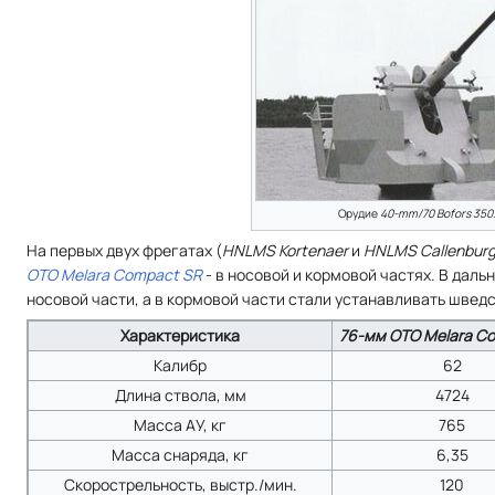
Орудие
40-mm/70 Bofors 350
На первых двух фрегатах (
HNLMS Kortenaer
и
HNLMS Callenbur
OTO Melara Compact SR
- в носовой и кормовой частях. В даль
носовой части, а в кормовой части стали устанавливать швед
Характеристика
76-мм OTO Melara C
Калибр
62
Длина ствола, мм
4724
Масса АУ, кг
765
Масса снаряда, кг
6,35
Скорострельность, выстр./мин.
120