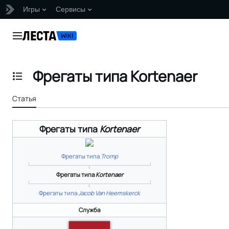
Игры
Сервисы
Перейти
к
Главное меню
содержанию
Фрегаты типа Kortenaer
Отобразить/Скрыть содержание
Статья
Фрегаты типа
Kortenaer
Фрегаты типа
Tromp
Фрегаты типа
Kortenaer
Фрегаты типа
Jacob Van Heemskerck
Служба