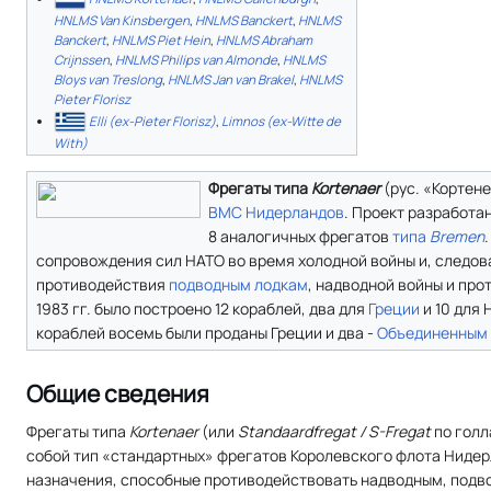
HNLMS Van Kinsbergen
,
HNLMS Banckert
,
HNLMS
Banckert
,
HNLMS Piet Hein
,
HNLMS Abraham
Crijnssen
,
HNLMS Philips van Almonde
,
HNLMS
Bloys van Treslong
,
HNLMS Jan van Brakel
,
HNLMS
Pieter Florisz
Elli (ex-Pieter Florisz)
,
Limnos (ex-Witte de
With)
Фрегаты типа
Kortenaer
(рус. «Кортен
ВМС Нидерландов
. Проект разработа
8 аналогичных фрегатов
типа
Bremen
сопровождения сил НАТО во время холодной войны и, следов
противодействия
подводным лодкам
, надводной войны и про
1983 гг. было построено 12 кораблей, два для
Греции
и 10 для 
кораблей восемь были проданы Греции и два -
Объединенным
Общие сведения
Фрегаты типа
Kortenaer
(или
Standaardfregat / S-Fregat
по голл
собой тип «стандартных» фрегатов Королевского флота Нидер
назначения, способные противодействовать надводным, подво