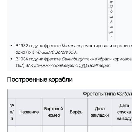
м/
77
G
oa
lk
ee
pe
r
В 1982 году на фрегате
Kortenaer
демонтировали кормовое 
одно (1x1)
40-мм/70 Bofors 350
.
В 1984 году на фрегате
Callenburgh
также убрали кормовое
(1x7) ЗАК
30-мм/77 Goalkeeper
с
СУО
Goalkeeper
.
Построенные корабли
Фрегаты типа
Korten
№
Дата
Бортовой
Дата
п/
Название
Верфь
спуска
номер
закладки
п
на воду