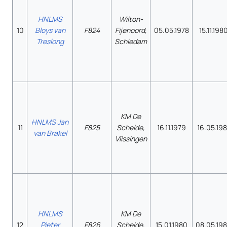
HNLMS
Wilton-
10
Bloys van
F824
Fijenoord,
05.05.1978
15.11.198
Treslong
Schiedam
KM De
HNLMS Jan
11
F825
Schelde,
16.11.1979
16.05.198
van Brakel
Vlissingen
HNLMS
KM De
12
Pieter
F826
Schelde,
15.01.1980
08.05.19