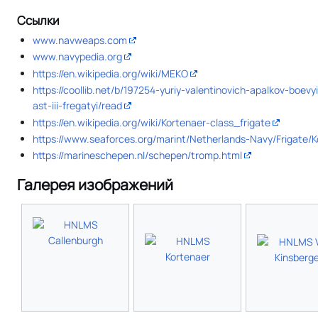
Ссылки
www.navweaps.com
www.navypedia.org
https://en.wikipedia.org/wiki/MEKO
https://coollib.net/b/197254-yuriy-valentinovich-apalkov-boev
ast-iii-fregatyi/read
https://en.wikipedia.org/wiki/Kortenaer-class_frigate
https://www.seaforces.org/marint/Netherlands-Navy/Frigate/
https://marineschepen.nl/schepen/tromp.html
Галерея изображений