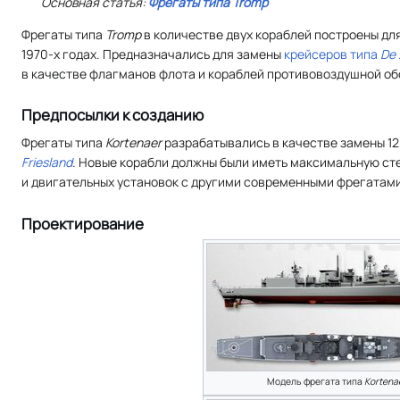
Основная статья:
Фрегаты типа
Tromp
Фрегаты типа
Tromp
в количестве двух кораблей построены дл
1970-х годах. Предназначались для замены
крейсеров
типа
De 
в качестве флагманов флота и кораблей противовоздушной об
Предпосылки к созданию
Фрегаты типа
Kortenaer
разрабатывались в качестве замены 1
Friesland
. Новые корабли должны были иметь максимальную ст
и двигательных установок с другими современными фрегатам
Проектирование
Модель фрегата типа
Kortena