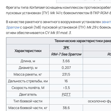
Фрегаты типа
Kortenaer
оснащены комплексом противокорабе
пусковых установках (ПУ)
Mk 141
с боекомплектом 8 ПКР
RGM-
В качестве ракетного зенитного вооружения установлен
зенит
Sparrow
с одной (1х8) пусковой установкой (ПУ)
Mk 29
с боеко
огнем обеспечивается СУ
Mk 91 mod. 3
.
Технические характеристики рак
ЗРК
Характеристики
RIM-7 Sea Sparrow
R
Длина, м
3,66
Диаметр, м
0,207
Масса ракеты, кг
231,5
Дальность стрельбы, км
16
Скорость полёта, М
>3,5
Двигатель
РДТТ
Тип боевой части
осколочно-ф
Масса боевой части, кг
38,6