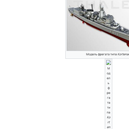
Модель фрегата типа
Kortena
М
од
ел
ь
ф
ре
га
та
ти
па
Ko
rt
en