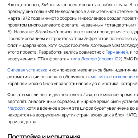
В конце концов,
КМ
решил спроектировать корабль с нуля. В то
предыдущие годы ВМФ Нидерландов в значительной степени пол
марта 1972 года министр обороны Нидерландов создал проект
проектом многоцелевого фрегата, названным «стандартным»
S
). Название
Standaard
произошло от идеи проведения станда
Проектированием и строительством
S
-фрегатов полностью ру
флот Нидерландов, хотя судостроитель
Koninklijke Maatschappi
этого проекта. Разработки велись совместно с
Германией
, и 
вооружению и ТТХ к фрегатам
типа
Bremen
(проект 122)
ВМС Ге
Силовая установка
и компоновка механизмов были идентичны
автоматизации позволяла обслуживать
машинное отделение
в
кораблем можно было управлять напрямую с мостика, которы
Фрегаты могли нести два вертолета
Lynx
, но в мирное время к
вертолёт. Аналогичным образом, в мирное время были установ
Harpoon
, хотя в военное время эта цифра будет увеличена до
находятся на вооружении других стран, входящих в блок НАТО
производства.
Постройка и испытания