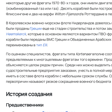
некоторые другие фрегаты 1970-80-х годов, они имели двигат
(комбинированный газ или газ). Десять кораблей были постро
Флиссингене и два на верфи
Wilton-Fijenoord
в Роттердаме в пер
В Королевском военно-морском флоте Нидерландов довелось по
были проданы
Греции
еще на стадии строительства и потом з
Heemskerck
, которые в основном являются вариантом ПВО-фр
корабли были переданы ВМС Греции и Объединенных Арабских 
переименованы в
тип
Elli
.
По оценкам специалистов, фрегаты типа
Kortenaer
вполне соо
предъявляемым к многоцелевым фрегатам того времени. Прод
объясняется целом рядом причин. Среди них можно выделить
судостроительные предприятия заказами, учесть в полной ме
иметь в составе флота корабли с небольшим сроком службы. О
первопричин называют резкое сокращение военного бюджета 
История создания
Предшественники