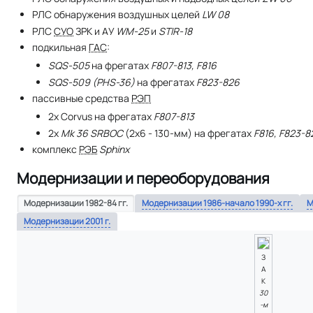
РЛС обнаружения воздушных целей
LW 08
РЛС
СУО
ЗРК и АУ
WM-25
и
STIR-18
подкильная
ГАС
:
SQS-505
на фрегатах
F807-813, F816
SQS-509 (PHS-36)
на фрегатах
F823-826
пассивные средства
РЭП
2x Corvus на фрегатах
F807-813
2x
Mk 36 SRBOC
(2х6 - 130-мм) на фрегатах
F816, F823-8
комплекс
РЭБ
Sphinx
Модернизации и переоборудования
Модернизации 1982-84 гг.
Модернизации 1986-начало 1990-х гг.
М
Модернизации 2001 г.
З
А
К
30
-м