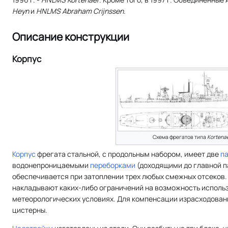
Heyn
и
HNLMS Abraham Crijnssen
.
Описание конструкции
Корпус
Схема фрегатов типа
Kortena
Корпус
фрегата стальной, с продольным набором, имеет две
п
водонепроницаемыми
переборками
(доходящими до главной п
обеспечивается при затоплении трех любых смежных отсеков
накладывают каких-либо ограничений на возможность исполь
метеорологических условиях. Для компенсации израсходован
цистерны.