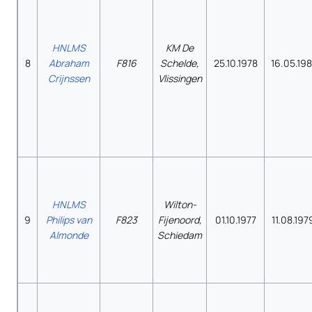
HNLMS
KM De
8
Abraham
F816
Schelde,
25.10.1978
16.05.198
Crijnssen
Vlissingen
HNLMS
Wilton-
9
Philips van
F823
Fijenoord,
01.10.1977
11.08.197
Almonde
Schiedam