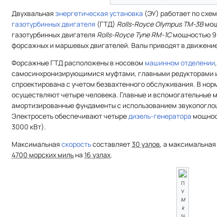
Двухвальная
энергетическая установка
(ЭУ) работает по схе
газотурбинных двигателя
(ГТД)
Rolls-Royce Olympus TM-3B
мощ
газотурбинных двигателя
Rolls-Royce Tyne RM-1C
мощностью 9 
форсажных и маршевых двигателей. Валы приводят в движени
Форсажные ГТД расположены в носовом
машинном отделении
самосинхронизирующимися муфтами, главными редукторами и
спроектирована с учетом безвахтенного обслуживания. В норм
осуществляют четыре человека. Главные и вспомогательные 
амортизированные фундаменты с использованием звукопогло
Электросеть обеспечивают четыре
дизель-генератора
мощнос
3000 кВт).
Максимальная
скорость
составляет
30 узлов
, а максимальна
4700 морских миль
на
16 узлах
.
П
У
M
k
14