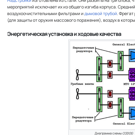
Надстройки
изготовлены из стали. Они разбиты на три блока, 
мероприятий исключает их из общего изгиба корпуса. Средни
воздухоочистительными фильтрами и
дымовой трубой
. Фрегат
(для защиты от оружия массового поражения), воздух в котор
Энергетическая установка и ходовые качества
Диаграмма схемы
CODOG