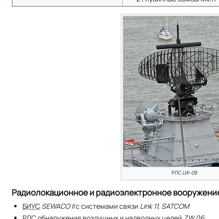
РЛС
LW-08
Радиолокационное и радиоэлектронное вооружени
БИУС
SEWACO II
с системами связи
Link 11, SATCOM
РЛС обнаружения воздушных и надводных целей
ZW 06