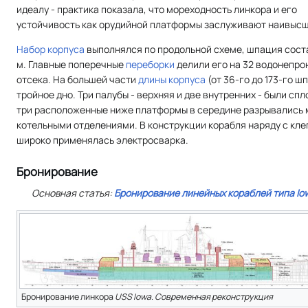
идеалу - практика показала, что мореходность линкора и его
устойчивость как орудийной платформы заслуживают наивысш
Набор корпуса
выполнялся по продольной схеме, шпация соста
м. Главные поперечные
переборки
делили его на 32 водонепр
отсека. На большей части
длины корпуса
(от 36-го до 173-го ш
тройное дно. Три палубы - верхняя и две внутренних - были сп
три расположенные ниже платформы в середине разрывались
котельными отделениями. В конструкции корабля наряду с кле
широко применялась электросварка.
Бронирование
Основная статья:
Бронирование линейных кораблей типа Io
Бронирование линкора
USS Iowa
.
Современная реконструкция