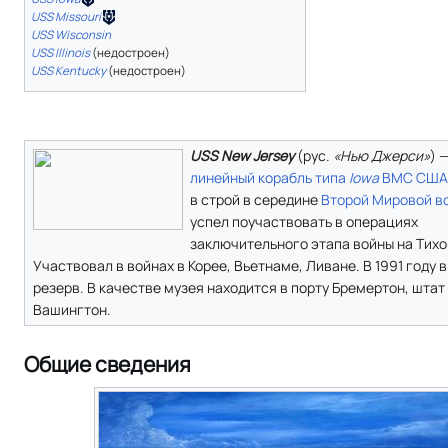
USS Missouri
USS Wisconsin
USS Illinois
(недостроен)
USS Kentucky
(недостроен)
USS New Jersey
(
рус.
«Нью Джерси»
) 
линейный корабль
типа
Iowa
ВМС США
в строй в середине
Второй Мировой в
успел поучаствовать в операциях
заключительного этапа войны на Тихо
Участвовал в войнах в Корее, Вьетнаме, Ливане. В 1991 году 
резерв. В качестве музея находится в порту Бремертон, штат
Вашингтон.
Общие сведения