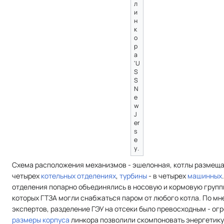
л
и
н
к
о
р
а
'U
S
S
N
e
w
J
er
s
e
y
.
Схема расположения механизмов - эшелонная, котлы размеща
четырех
котельных отделениях
,
турбины
- в четырех
машинных
отделения попарно объединялись в носовую и кормовую групп
которых ГТЗА могли снабжаться паром от любого котла. По м
экспертов, разделение ГЭУ на отсеки было превосходным - ог
размеры корпуса
линкора позволили скомпоновать энергетику