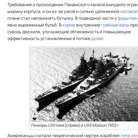
Требование о прохождении Панамского канала вынудило огра
ширину корпуса, и он из-за узкой и сильно удлиненной
носовой
плане стал напоминать бутылку. В подводной части у
форштев
явно выраженный бульб. В
корме
внутренние
гребные валы
про
сквозь два киля, улучшающие обтекаемость и повышающие
эффективность установленных в потоке
рулей
.
Линкоры
USS Iowa
(справа) и
USS Missouri
, 1952 г.
Американцы считали теоретический чертеж кораблей
типа
Iow