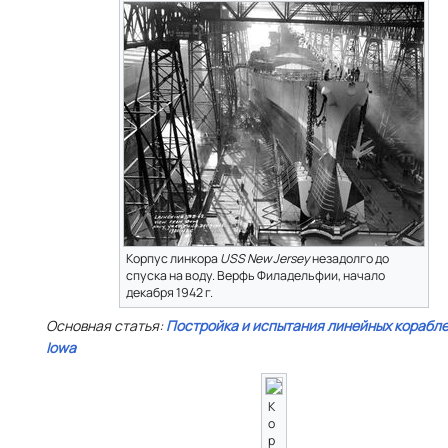
Корпус линкора
USS New Jersey
незадолго до
спуска на воду. Верфь Филадельфии, начало
декабря 1942 г.
Основная статья:
Постройка и испытания линейных корабле
Iowa
К
о
р