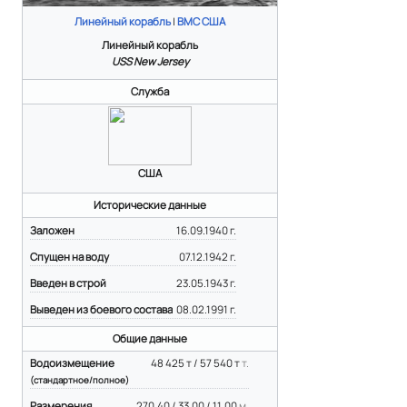
Линейный корабль
|
ВМС США
Линейный корабль
USS New Jersey
Служба
США
Исторические данные
Заложен
16.09.1940 г.
Спущен на воду
07.12.1942 г.
Введен в строй
23.05.1943 г.
Выведен из боевого состава
08.02.1991 г.
Общие данные
Водоизмещение
48 425 т / 57 540 т
т.
(стандартное/полное)
Размерения
270,40 / 33,00 / 11,00
м.