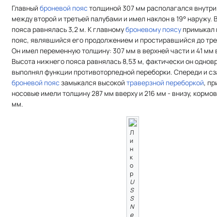
Главный
броневой пояс
толщиной 307 мм располагался внутр
между второй и третьей палубами и имел наклон в 19° наружу. 
пояса равнялась 3,2 м. К главному
броневому поясу
примыкал 
пояс, являвшийся его продолжением и простиравшийся до тре
Он имел переменную толщину: 307 мм в верхней части и 41 мм 
Высота нижнего пояса равнялась 8,53 м, фактически он одно
выполнял функции противоторпедной переборки. Спереди и сз
броневой пояс
замыкался высокой
траверзной переборкой
, п
носовые имели толщину 287 мм вверху и 216 мм - внизу, кормов
мм.
Л
и
н
к
о
р
U
S
S
N
e