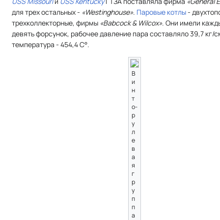
USS Missouri
и
USS Kentucky
ГТЗА поставляла фирма
«General E
для трех остальных -
«Westinghouse»
.
Паровые котлы
- двухтоп
трехколлекторные, фирмы
«Babcock & Wilcox»
. Они имели кажд
девять форсунок, рабочее давление пара составляло 39,7 кг/с
температура - 454,4 С°.
В
и
н
т
о-
р
у
л
е
в
а
я
г
р
у
п
п
а