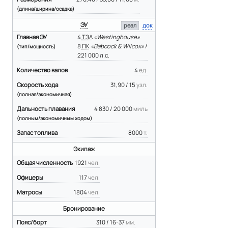
(длина/ширина/осадка)
ЭУ
реал
док
Главная ЭУ
4
ТЗА
«Westinghouse»
8
ПК
«Babcock & Wilcox»
/
(тип/мощность)
221 000 л.с.
Количество валов
4
ед.
Скорость хода
31,90 / 15
узл.
(полная/экономичная)
Дальность плавания
4 830 / 20 000
миль
(полным/экономичным ходом)
Запас топлива
8000
т.
Экипаж
Общая численность
1921
чел.
Офицеры
117
чел.
Матросы
1804
чел.
Бронирование
Пояс/борт
310 / 16-37
мм.