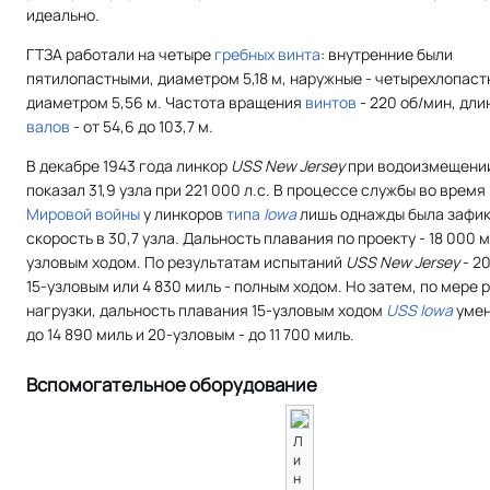
идеально.
ГТЗА работали на четыре
гребных винта
: внутренние были
пятилопастными, диаметром 5,18 м, наружные - четырехлопаст
диаметром 5,56 м. Частота вращения
винтов
- 220 об/мин, дл
валов
- от 54,6 до 103,7 м.
В декабре 1943 года линкор
USS New Jersey
при водоизмещении
показал 31,9 узла при 221 000 л.с. В процессе службы во время
Мировой войны
у линкоров
типа
Iowa
лишь однажды была зафи
скорость в 30,7 узла. Дальность плавания по проекту - 18 000 м
узловым ходом. По результатам испытаний
USS New Jersey
- 20
15-узловым или 4 830 миль - полным ходом. Но затем, по мере 
нагрузки, дальность плавания 15-узловым ходом
USS Iowa
умен
до 14 890 миль и 20-узловым - до 11 700 миль.
Вспомогательное оборудование
Л
и
н