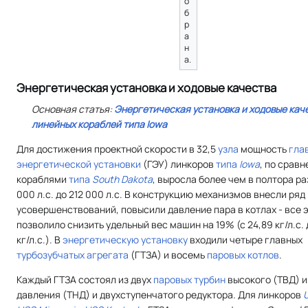
о
б
р
а
н
а.
Энергетическая установка и ходовые качества
Основная статья:
Энергетическая установка и ходовые кач
линейных кораблей типа Iowa
Для достижения проектной скорости в 32,5
узла
мощность
гла
энергетической установки
(ГЭУ) линкоров
типа
Iowa
, по сравн
кораблями
типа
South Dakota
, выросла более чем в полтора раз
000 л.с. до 212 000 л.с. В конструкцию механизмов внесли ряд
усовершенствований, повысили давление пара в котлах - все 
позволило снизить удельный вес машин на 19% (с 24,89 кг/л.с. 
кг/л.с.). В
энергетическую установку
входили четыре главных
турбозубчатых агрегата
(ГТЗА) и восемь
паровых котлов
.
Каждый ГТЗА состоял из двух
паровых турбин
высокого (ТВД) и
давления (ТНД) и двухступенчатого редуктора. Для линкоров