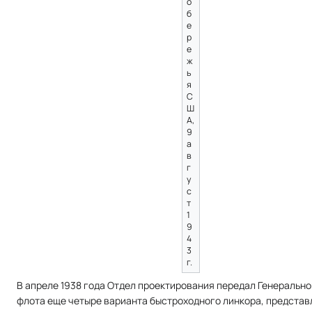
о
б
е
р
е
ж
ь
я
С
Ш
А,
9
а
в
г
у
с
т
1
9
4
3
г.
В апреле 1938 года Отдел проектирования передал Генерально
флота еще четыре варианта быстроходного линкора, предста