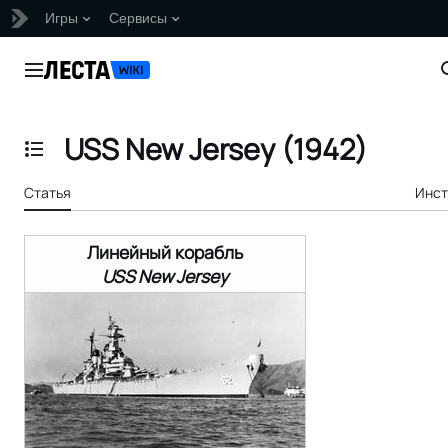
Игры
Сервисы
Перейти
к
Главное меню
содержанию
USS New Jersey (1942)
Отобразить/Скрыть содержание
Статья
Инст
Линейный корабль
USS New Jersey