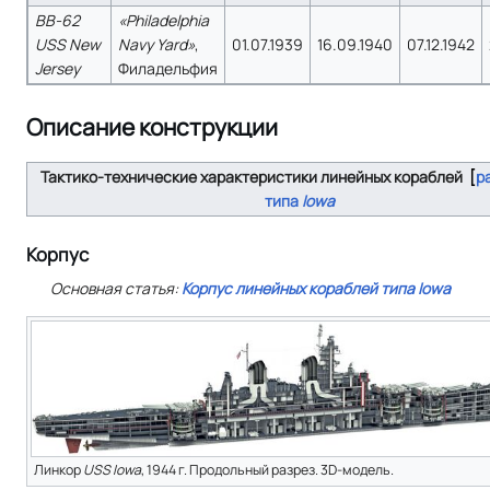
BB-62
«Philadelphia
USS New
Navy Yard»
,
01.07.1939
16.09.1940
07.12.1942
Jersey
Филадельфия
Описание конструкции
Тактико-технические характеристики линейных кораблей
р
типа
Iowa
Корпус
Основная статья:
Корпус линейных кораблей типа Iowa
Линкор
USS Iowa
, 1944 г. Продольный разрез. 3D-модель.