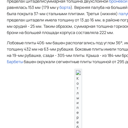
пределах цитаделисуммарная толщина двухслойной
броневой
равнялась 153 мм (179 мм у
борта
). Верхняя палуба на больше
была покрыта 37-мм стальными плитами. Третья (нижняя)
палу
пределах цитадели имела толщину от 13 до 16 мм, в районе по
мм орудий - 25 мм. Таким образом, суммарная толщина горизо
брони на большей площади корпуса составляла 222 мм.
Лобовые плиты 406-мм башен располагались под углом 36°, и
толщину 432 мм на 63-мм рубашке. Боковые плиты имели толщ
на 19-мм рубашке, сзади - 305-мм плиты. Крыша - из 184-мм бр
Барбеты
башен окружали сегментные плиты толщиной от 295 до
К
о
т
л
ы
и
п
е
р
е
б