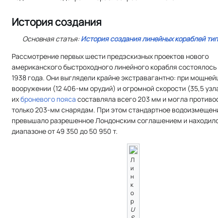
История создания
Основная статья:
История создания линейных кораблей тип
Рассмотрение первых шести предэскизных проектов нового
американского быстроходного линейного корабля состоялось 
1938 года. Они выглядели крайне экстравагантно: при мощне
вооружении (12 406-мм орудий) и огромной скорости (35,5 узл
их
броневого пояса
составляла всего 203 мм и могла противо
только 203-мм снарядам. При этом стандартное водоизмещен
превышало разрешенное Лондонским соглашением и находило
диапазоне от 49 350 до 50 950 т.
Л
и
н
к
о
р
U
S