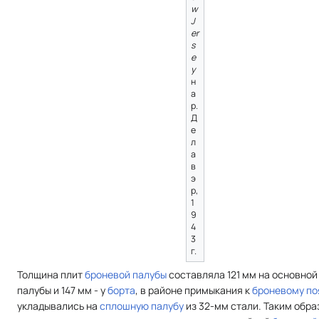
w
J
er
s
e
y
н
а
р.
Д
е
л
а
в
э
р,
1
9
4
3
г.
Толщина плит
броневой палубы
составляла 121 мм на основной
палубы и 147 мм - у
борта
, в районе примыкания к
броневому по
укладывались на
сплошную палубу
из 32-мм стали. Таким обра