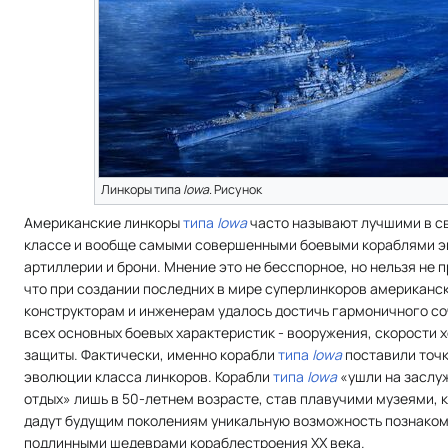
Линкоры типа
Iowa
. Рисунок
Американские линкоры
типа
Iowa
часто называют лучшими в с
классе и вообще самыми совершенными боевыми кораблями э
артиллерии и брони. Мнение это не бесспорное, но нельзя не п
что при создании последних в мире суперлинкоров американс
конструкторам и инженерам удалось достичь гармоничного с
всех основных боевых характеристик - вооружения, скорости х
защиты. Фактически, именно корабли
типа
Iowa
поставили точк
эволюции класса линкоров. Корабли
типа
Iowa
«ушли на заслу
отдых» лишь в 50-летнем возрасте, став плавучими музеями, 
дадут будущим поколениям уникальную возможность познаком
подлинными шедеврами кораблестроения XX века.