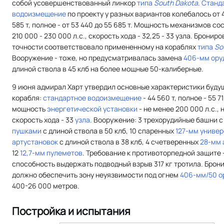
собой усовершенствованный линкор
типа
South Dakota
.
Станд
водоизмещение
по проекту у разных вариантов колебалось от 4
585 т, полное - от 53 440 до 55 685 т. Мощность механизмов с
210 000 - 230 000 л.с., скорость хода - 32,25 - 33 узла. Бронир
точности соответствовало примененному на кораблях
типа
So
Вооружение - тоже, но предусматривалась замена
406-мм ору
длиной ствола в 45 клб на более мощные 50-калиберные.
9 июня адмирал Харт утвердил основные характеристики буду
корабля:
стандартное водоизмещение
- 44 560 т, полное - 55 71
мощность
энергетической установки
- не менее 200 000 л.с.,
скорость хода - 33
узла
. Вооружение: 3 трехорудийные башни 
пушками
с длиной ствола в 50 клб, 10 спаренных
127-мм униве
артустановок
с длиной ствола в 38 клб, 4 счетверенных
28-мм 
12
12,7-мм пулеметов
. Требование к противоторпедной защите 
способность выдержать подводный взрыв 317 кг тротила. Брон
должно обеспечить зону неуязвимости под огнем
406-мм/50 о
400-26 000 метров.
Постройка и испытания