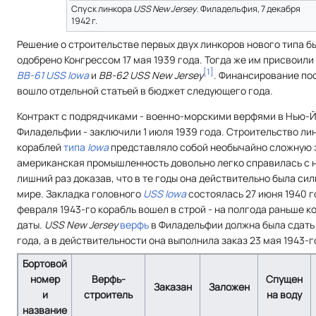
Спуск линкора
USS New Jersey
. Филадельфия, 7 декабря
1942 г.
Решение о строительстве первых двух линкоров нового типа б
одобрено Конгрессом 17 мая 1939 года. Тогда же им присвоили
[
1
]
ВВ-61 USS Iowa
и
BB-62 USS New Jersey
. Финансирование по
вошло отдельной статьей в бюджет следующего года.
Контракт с подрядчиками - военно-морскими верфями в Нью-Й
Филадельфии - заключили 1 июля 1939 года. Строительство ли
кораблей
типа
Iowa
представляло собой необычайно сложную з
американская промышленность довольно легко справилась с 
лишний раз доказав, что в те годы она действительно была си
мире. Закладка головного
USS Iowa
состоялась 27 июня 1940 го
февраля 1943-го корабль вошел в строй - на полгода раньше к
даты.
USS New Jersey
верфь
в Филадельфии должна была сдать 
года, а в действительности она выполнила заказ 23 мая 1943-г
Бортовой
номер
Верфь-
Спущен
Заказан
Заложен
и
строитель
на воду
название