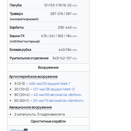
Палуба
37/153-179/16-25
мм.
Траверз
287-216 / 287
мм.
(носовой/кормовой)
Барбеты
295-440
мм.
Башни ГК
476 / 241 / 305 / 184
мм.
(лоб/бок/тыл/крыша)
Боевая рубка
440/184
мм.
Румпельное отделение
343/142-157
мм.
Вооружение
Артиллерийское вооружение
9 (3×3) —
406-мм/50 орудий
Mark 7
20 (10×2) —
127-мм/38 орудий
Mark 12
80 (20×4) —
40-мм/56 автоматов
«Bofors»
60 (60×1) —
20-мм/70 автоматов
«Oerlikon»
Авиационное вооружение
2 катапульты, 3 гидросамолета
Однотипные корабли
USS Iowa