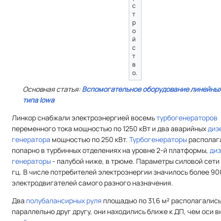
с
т
р
о
й
с
т
в
о.
Основная статья:
Вспомогательное оборудование линейных
типа Iowa
Линкор снабжали электроэнергией восемь
турбогенераторов
переменного тока мощностью по 1250 кВт и два аварийных
диз
генератора
мощностью по 250 кВт.
Турбогенераторы
располаг
попарно в турбинных отделениях на уровне 2-й платформы,
диз
генераторы
- палубой ниже, в трюме. Параметры силовой сети 
гц. В числе потребителей электроэнергии значилось более 90
электродвигателей самого разного назначения.
Два
полубалансирных руля
площадью по 31,6 м² располагалис
параллельно друг другу, они находились ближе к ДП, чем оси 