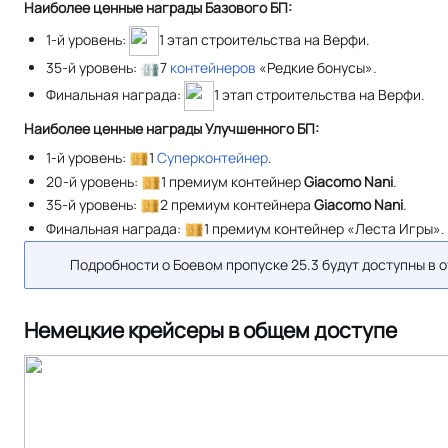
Наиболее ценные награды Базового БП:
1-й уровень:
1 этап строительства на Верфи.
35-й уровень:
7
контейнеров
«Редкие бонусы».
Финальная награда:
1 этап строительства на Верфи.
Наиболее ценные награды Улучшенного БП:
1-й уровень:
1
Суперконтейнер
.
20-й уровень:
1 премиум контейнер
Giacomo Nani
.
35-й уровень:
2 премиум контейнера
Giacomo Nani
.
Финальная награда:
1 премиум контейнер «Леста Игры».
Подробности о Боевом пропуске 25.3 будут доступны в о
Немецкие крейсеры в общем доступе