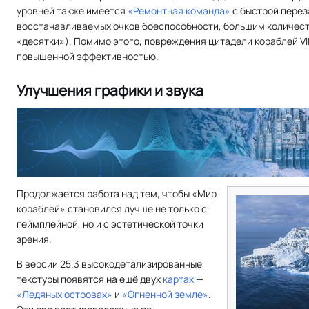
уровней также имеется
«Ремонтная команда»
с быстрой перез
восстанавливаемых очков боеспособности, большим количеств
«десятки»). Помимо этого, повреждения цитадели кораблей VI
повышенной эффективностью.
Улучшения графики и звука
Продолжается работа над тем, чтобы «Мир
кораблей» становился лучше не только с
геймплейной, но и с эстетической точки
зрения.
В версии 25.3 высокодетализированные
текстуры появятся на ещё двух
картах
—
«Ледяных островах»
и
«Огненной земле»
.