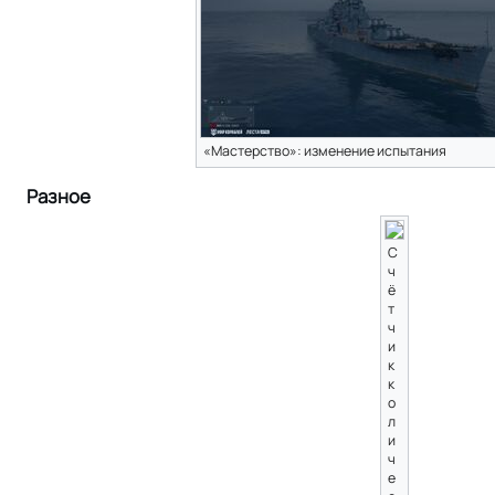
«Мастерство»: изменение испытания
Разное
С
ч
ё
т
ч
и
к
к
о
л
и
ч
е