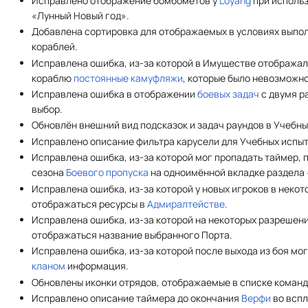
Исправлено отображение бомбомётов у
Loyang
при исполь
«Лунный Новый год».
Добавлена сортировка для отображаемых в условиях выпо
кораблей.
Исправлена ошибка, из-за которой в Имуществе отображал
кораблю
постоянные камуфляжи
, которые было невозможно
Исправлена ошибка в отображении
боевых задач
с двумя р
выбор.
Обновлён внешний вид подсказок и задач раундов в Учебны
Исправлено описание фильтра карусели для Учебных испы
Исправлена ошибка, из-за которой мог пропадать таймер,
сезона
Боевого пропуска
на одноимённой вкладке раздела 
Исправлена ошибка, из-за которой у новых игроков в некот
отображаться ресурсы в
Адмиралтействе
.
Исправлена ошибка, из-за которой на некоторых разрешен
отображаться название выбранного Порта.
Исправлена ошибка, из-за которой после выхода из боя мо
кланом
информация.
Обновлены иконки отрядов, отображаемые в списке команд
Исправлено описание таймера до окончания
Верфи
во вспл