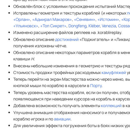
Обновлён блок с условиями прохождения испытаний Мастер
Исправлены геометрия и текстуры кораблей (и некоторых
п
«Орлан»
,
«Адмирал Макаров»
,
«Сенявин»
,
«Истомин»
,
«Ко
«Ульяновск»
,
«Топ Сикрет»
,
Dongfeng
,
Kléber
,
Venezia
,
Cossa
Изменено расширение файлов реплеев на .korablireplay.
Обновлено описание
достижений
«Поджигатель» и «Ликвид
получения изложены чётче.
Обновлено описание некоторых параметров корабля в меню
клавиши
H
.
Внесены небольшие изменения в геометрию и текстуры ряд
Стоимость продажи трофейных расходуемых
камуфляжей
у
Теперь перейти на экран Мастерства можно через меню, 
кнопкой мыши по кораблю в карусели в
Порту
.
Теперь уровень мастерства корабля, если он получен, ото
появляющемся при наведении курсора на корабль в карусел
Добавлена возможность получать элементы
коллекций
в к
Улучшена анимация отображения наносимого и получаемог
кораблю игрока и по
авиации
.
Для увеличения эффекта погружения боты в боях низких ур