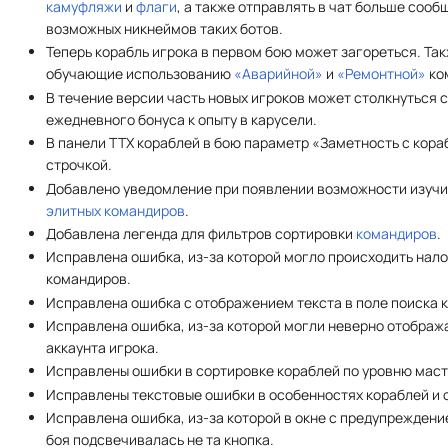
камуфляжи
и
флаги
, а также отправлять в чат больше сооб
возможных никнеймов таких ботов.
Теперь корабль игрока в первом бою может загореться. Та
обучающие использованию
«Аварийной»
и
«Ремонтной»
ко
В течение версии часть новых игроков может столкнуться
ежедневного бонуса к опыту в карусели.
В панели ТТХ кораблей в бою параметр «Заметность с кора
строчкой.
Добавлено уведомление при появлении возможности изуч
элитных командиров
.
Добавлена легенда для фильтров сортировки
командиров
.
Исправлена ошибка, из-за которой могло происходить нал
командиров.
Исправлена ошибка с отображением текста в поле поиска 
Исправлена ошибка, из-за которой могли неверно отображ
аккаунта игрока.
Исправлены ошибки в сортировке кораблей по уровню маст
Исправлены текстовые ошибки в особенностях кораблей и 
Исправлена ошибка, из-за которой в окне с предупрежден
боя подсвечивалась не та кнопка.