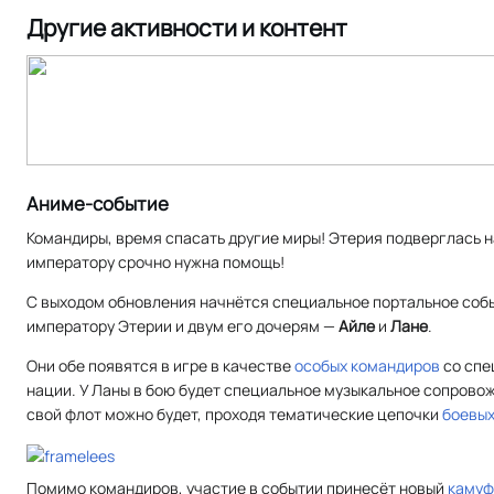
Другие активности и контент
Аниме-событие
Командиры, время спасать другие миры! Этерия подверглась н
императору срочно нужна помощь!
С выходом обновления начнётся специальное портальное собы
императору Этерии и двум его дочерям —
Айле
и
Лане
.
Они обе появятся в игре в качестве
особых командиров
со спе
нации. У Ланы в бою будет специальное музыкальное сопровож
свой флот можно будет, проходя тематические цепочки
боевых
Помимо командиров, участие в событии принесёт новый
каму