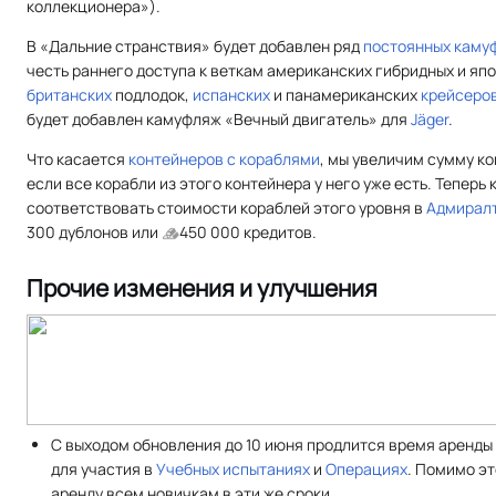
коллекционера»).
В «Дальние странствия» будет добавлен ряд
постоянных каму
честь раннего доступа к веткам американских гибридных и яп
британских
подлодок,
испанских
и панамериканских
крейсеро
будет добавлен камуфляж «Вечный двигатель» для
Jäger
.
Что касается
контейнеров с кораблями
, мы увеличим сумму к
если все корабли из этого контейнера у него уже есть. Теперь
соответствовать стоимости кораблей этого уровня в
Адмирал
300 дублонов или
450 000 кредитов.
Прочие изменения и улучшения
С выходом обновления до 10 июня продлится время аренды
для участия в
Учебных испытаниях
и
Операциях
. Помимо эт
аренду всем новичкам в эти же сроки.