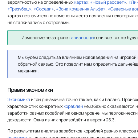
вероятностью на определённых
картах
:
«Новый рассвет»
,
«Ли
«Трезубец»
,
«Соседи»
,
«Зона крушения Альфа»
,
«Северные во
картах незначительно изменены места появления некоторых к
не сталкивались с островами.
Изменение не затронет
авианосцы
: они всё так же буд
Мы будем следить за влиянием нововведения на игровой 
обратной связью. Это позволит нам определить дальнейш
механики.
Правки экономики
Экономика
игры динамична точно так же, как и баланс. Проис
характеристик конкретных
кораблей
неизбежно сказываются на
заработки разных кораблей на одном уровне, мы периодическ
доходности. Одна из них произойдёт и в версии 25.3.
По результатам анализа заработков кораблей разных классов 
подлодки
на низких и высоких уровнях при прочих равных полу