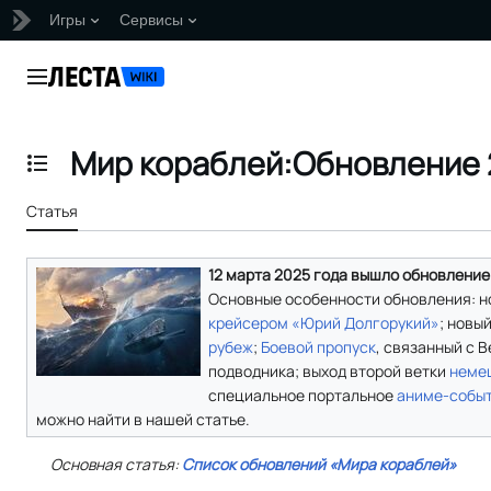
Игры
Сервисы
Перейти
к
Главное меню
содержанию
Мир кораблей:Обновление 
Отобразить/Скрыть содержание
Статья
12 марта 2025 года вышло обновление
Основные особенности обновления: 
крейсером
«Юрий Долгорукий»
; новы
рубеж
;
Боевой пропуск
, связанный с 
подводника; выход второй ветки
неме
специальное портальное
аниме-собы
можно найти в нашей статье.
Основная статья:
Список обновлений «Мира кораблей»