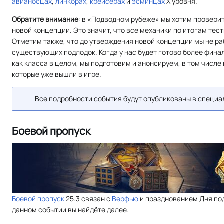
авианосцах
,
линкорах
,
крейсерах
и
эсминцах
Х уровня.
Обратите внимание
: в «Подводном рубеже» мы хотим провер
новой концепции. Это значит, что все механики по итогам тес
Отметим также, что до утверждения новой концепции мы не р
существующих подлодок. Когда у нас будет готово более фина
как класса в целом, мы подготовим и анонсируем, в том числе
которые уже вышли в игре.
Все подробности события будут опубликованы в специа
Боевой пропуск
Боевой пропуск
25.3 связан с
Верфью
и празднованием Дня по
данном событии вы найдёте далее.