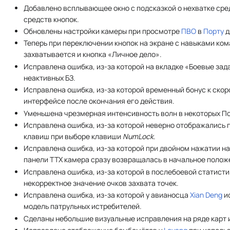
Добавлено всплывающее окно с подсказкой о нехватке сред
средств кнопок.
Обновлены настройки камеры при просмотре
ПВО
в
Порту
д
Теперь при переключении кнопок на экране с навыками к
захватывается и кнопка «Личное дело».
Исправлена ошибка, из-за которой на вкладке «Боевые зад
неактивных БЗ.
Исправлена ошибка, из-за которой временный бонус к ско
интерфейсе после окончания его действия.
Уменьшена чрезмерная интенсивность волн в некоторых По
Исправлена ошибка, из-за которой неверно отображались 
клавиш при выборе клавиши
NumLock
.
Исправлена ошибка, из-за которой при двойном нажатии на
панели ТТХ камера сразу возвращалась в начальное полож
Исправлена ошибка, из-за которой в послебоевой статист
некорректное значение очков захвата точек.
Исправлена ошибка, из-за которой у авианосца
Xian Deng
и
модель патрульных истребителей.
Сделаны небольшие визуальные исправления на ряде карт и