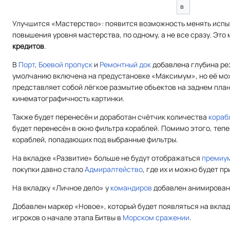
в
Улучшится «Мастерство»: появится возможность менять испыт
повышения уровня мастерства, по одному, а не все сразу. Это
кредитов
.
В
Порт
,
Боевой пропуск
и
Ремонтный док
добавлена глубина рез
умолчанию включена на предустановке «Максимум», но её мо
представляет собой лёгкое размытие объектов на заднем пла
кинематографичность картинки.
Также будет перенесён и доработан счётчик количества
кораб
будет перенесён в окно фильтра кораблей. Помимо этого, теп
кораблей, попадающих под выбранные фильтры.
На вкладке «Развитие» больше не будут отображаться
премиум
покупки давно стало
Адмиралтейство
, где их и можно будет п
На вкладку «Личное дело» у
командиров
добавлен анимирован
Добавлен маркер «Новое», который будет появляться на вкла
игроков о начале этапа Битвы в
Морском сражении
.