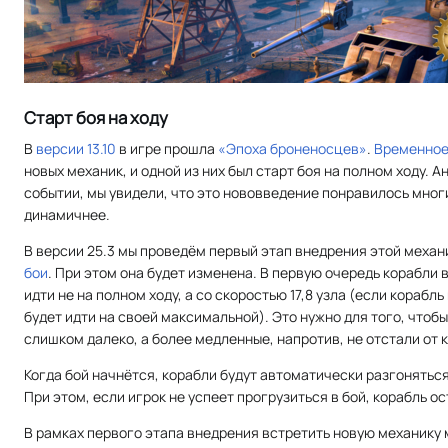
Старт боя на ходу
В
версии 13.10
в игре прошла
«Эпоха броненосцев»
.
Временное
новых механик, и одной из них был старт боя на полном ходу. 
событии, мы увидели, что это нововведение понравилось мно
динамичнее.
В версии 25.3 мы проведём первый этап внедрения этой механ
бои
. При этом она будет изменена. В первую очередь корабли 
идти не на полном ходу, а со скоростью 17,8 узла (если корабль
будет идти на своей максимальной). Это нужно для того, чтоб
слишком далеко, а более медленные, напротив, не отстали от 
Когда бой начнётся, корабли будут автоматически разгонятьс
При этом, если игрок не успеет прогрузиться в бой, корабль о
В рамках первого этапа внедрения встретить новую механику 