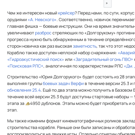
»
Чем же интересен новый
крейсер
? Перед нами, по сути, корпу
орудиями
«А. Невского»
. Соответственно, новичок перенимает
главная фишка — боевые инструкции. Они на время значител
увеличивают
разброс
стреляющих по «Долгорукому» противни
прогресса нужно быть обнаруженным в течение определённого
сторон новичка как раз высокая
заметность
, так что этот нед
Кораблю также доступен неплохой набор снаряжения:
«Аварий
«Гидроакустический поиск»
или
«Заградительный огонь ПВО»
«Поисковая РЛС»
, аналогичная по характеристикам РЛС
«Дм.
Строительство «Юрия Долгорукого» будет состоять из 28 этап
выполняя группы
боевых задач
Верфи
в течение версии 25.3 и 
обновления 25.4
. Ещё по два этапа можно получить в Базовом Б
течение всей версии 25.3 будут доступны стартовые наборы — 
этапа за
4950 дублонов. Этапы можно будет приобретать и 
этап.
Мы также изменим формат кинематографичных роликов закладк
строительства корабля. Раньше они были записаны и обработан
воспроизводиться на движке игры. Отдельно отметим обновлен