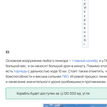
р
VI
II
у
р
о
в
н
я
Ki
i
Kii
Основное вооружение любого линкора —
главный калибр
, и у 
большой вес, и он наносит большой урон в минуту. Помимо это
есть
торпеды
с дальностью хода 10 км. Стоит также отметить, 
боеспособности и весьма сильная
ПВО
. Игровой процесс линк
и нанесение значительного урона ошибившимся противникам.
Корабль будет доступен за
120 000 ед. угля.