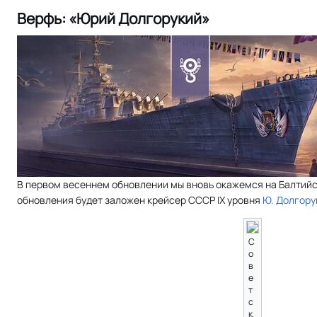
Верфь: «Юрий Долгорукий»
В первом весеннем обновлении мы вновь окажемся на Балтийс
обновления будет заложен крейсер СССР IX уровня
Ю. Долгору
С
о
в
е
т
с
к