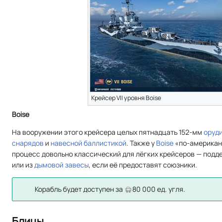
Крейсер VII уровня Boise
Boise
На вооружении этого крейсера целых пятнадцать 152-мм
оруди
снарядов
и
навесной баллистикой
. Также у
Boise
«по-американ
процесс довольно классический для лёгких крейсеров — подде
или из
дымовой завесы
, если её предоставят союзники.
Корабль будет доступен за
80 000 ед. угля.
Блицы