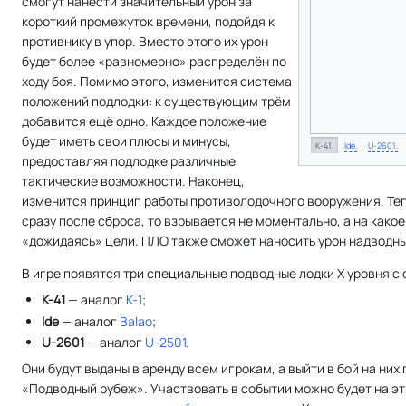
смогут нанести значительный урон за
короткий промежуток времени, подойдя к
противнику в упор. Вместо этого их урон
будет более «равномерно» распределён по
ходу боя. Помимо этого, изменится система
положений подлодки: к существующим трём
добавится ещё одно. Каждое положение
будет иметь свои плюсы и минусы,
К-41.
Ide.
U-2601.
предоставляя подлодке различные
тактические возможности. Наконец,
изменится принцип работы противолодочного вооружения. Тепе
сразу после сброса, то взрывается не моментально, а на какое
«дожидаясь» цели. ПЛО также сможет наносить урон надводн
В игре появятся три специальные подводные лодки Х уровня с
К-41
— аналог
К-1
;
Ide
— аналог
Balao
;
U-2601
— аналог
U-2501
.
Они будут выданы в аренду всем игрокам, а выйти в бой на них
«Подводный рубеж». Участвовать в событии можно будет на эти