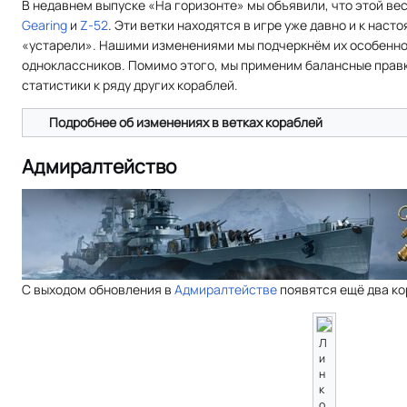
В недавнем выпуске «На горизонте» мы объявили, что этой ве
Gearing
и
Z-52
. Эти ветки находятся в игре уже давно и к нас
«устарели». Нашими изменениями мы подчеркнём их особеннос
одноклассников. Помимо этого, мы применим балансные правк
статистики к ряду других кораблей.
Подробнее об изменениях в ветках кораблей
Адмиралтейство
С выходом обновления в
Адмиралтействе
появятся ещё два ко
Л
и
н
к
о