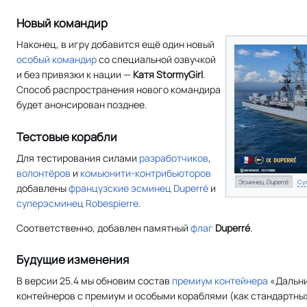
Новый командир
Наконец, в игру добавится ещё один новый
особый командир
со специальной озвучкой
и без привязки к нации —
Катя StormyGirl
.
Способ распространения нового командира
будет анонсирован позднее.
Тестовые корабли
Для тестирования силами
разработчиков
,
волонтёров
и
комьюнити-контрибьюторов
Эсминец
Duperré
.
Су
добавлены
французские
эсминец
Duperré
и
суперэсминец
Robespierre
.
Соответственно, добавлен памятный
флаг
Duperré
.
Будущие изменения
В версии 25.4 мы обновим состав
премиум контейнера
«Дальни
контейнеров с премиум и особыми кораблями (как стандартных