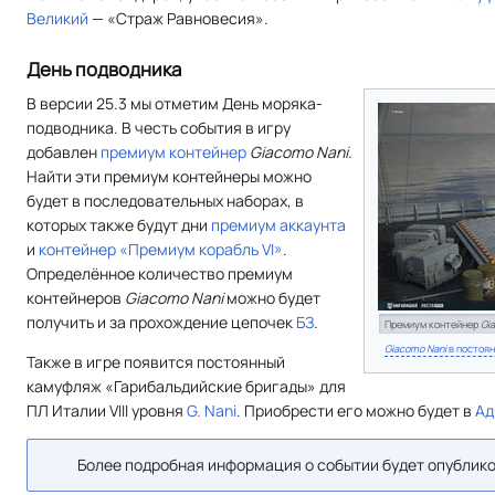
Великий
— «Страж Равновесия».
День подводника
В версии 25.3 мы отметим День моряка-
подводника. В честь события в игру
добавлен
премиум контейнер
Giacomo Nani
.
Найти эти премиум контейнеры можно
будет в последовательных наборах, в
которых также будут дни
премиум аккаунта
и
контейнер «Премиум корабль VI»
.
Определённое количество премиум
контейнеров
Giacomo Nani
можно будет
получить и за прохождение цепочек
БЗ
.
Премиум контейнер
Gi
Giacomo Nani
в постоян
Также в игре появится постоянный
камуфляж «Гарибальдийские бригады» для
ПЛ Италии VIII уровня
G. Nani
. Приобрести его можно будет в
Ад
Более подробная информация о событии будет опублико