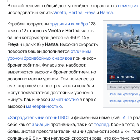
В новой версии в общий доступ выйдет вторая ветка
немецких
исследовать и купить
Vineta
,
Hertha
,
Freya
и
Hansa
.
Корабли вооружены
орудиями калибра
128
мм: по 12 стволов у
Vineta
и
Hertha
, часть
башен которых вращается на 360°, 14 у
Freya
и целых 16 у
Hansa
. Высокая скорость
поворота башен дополняется
отличным
уроном
бронебойных снарядов
при низком
бронепробитии. Фугасы же, наоборот,
выделяются высоким бронепробитием, но
довольно малым уроном. Тем не менее за
счёт хорошей скорострельности корабли
Немецкий крейсер VII 
могут похвастаться достойным уроном в
Немецкий крейсер VIII
минуту. Как и низкой
заметностью
в паре с
Немецкий крейсер X у
высокой
манёвренностью
.
«Заградительный огонь ПВО»
и фирменный немецкий
ГАП
в ра
себя как от
авиации
противника, так и от
торпед
. Кроме того, 
большинства представителей нации) дальности хода 6 км, то
солидные 9,5 км при неплохой скорости хода, что компенсирует