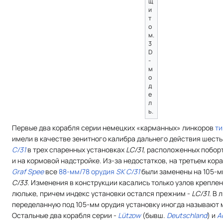
щ
и
т
о
м.
3
D
-
м
о
д
е
л
ь.
Первые два корабля серии немецких «карманных» линкоров
т
имели в качестве зенитного калибра дальнего действия шест
C/31
в трех спаренных установках
LC/31
, расположенных побор
и на кормовой надстройке. Из-за недостатков, на третьем кор
Graf Spee
все
88-мм/78 орудия
SK C/31
были заменены на 105-м
C/33
. Изменения в конструкции касались только узлов крепле
люльке, причем индекс установки остался прежним -
LC/31
. B 
переделанную под 105-мм орудия установку иногда называют
Остальные два корабля серии -
Lützow
(бывш.
Deutschland
) и
A