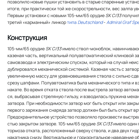
позволило новые пушки установить в старые спаренные устан
итоге, при практически той же скорострельности, вес залпа у
Первым установки с новыми 105-мм/65 орудие
SK C/33
получил
третий «карманный» линкор
типа
Deutschland
-
Admiral Graf Sp
Конструкция
105-мм/65 орудие
SK C/33
имело ствол-моноблок, навинчиваю
казеная часть, вертикальный полуавтоматический клиновой з
самовзвода и электрическим спуском, который на случай неи
дублировался механической системой. Казеная часть с затво
увеличенную массу для уравновешивания ствола с сильно сдв
срезу цапфами. Полуавтомати­ка была механического типа и в
накате. Во время отката ствола после выстрела затвор автом
ся, выбрасывая стреляную гильзу, и взводилась пружина меха
затвора. При необходимости затвор мог быть открыт или закры
первого заряжания снаряда затвор должен был быть открыт вр
Предохранительное устройство позволяло произвести выстрел
стью закрытом затворе. 105-мм/65 орудие
SK C/33
имело один 
тормоза отката, расположенный сверху ствола, и два двух ги
накатника снизу. Вертикальное и горизонтальное наведение 