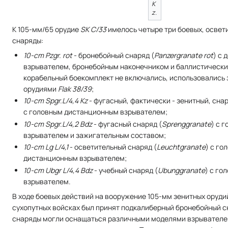
K
z
.
К 105-мм/65 орудие
SK C/33
имелось четыре три боевых, освет
снаряды:
10-cm Pzgr. rot
- бронебойный снаряд (
Panzergranate rot
) с 
взрывателем, бронебойным наконечником и баллистически
корабельный боекомплект не включались, использовались
орудиями
Flak 38/39
;
10-cm Spgr.L/4,4 Kz
- фугасный, фактически - зенитный, снар
с головным дистанционным взрывателем;
10-cm Spgr.L/4,2 Bdz
- фугасный снаряд (
Sprenggranate
) с 
взрывателем и зажигательным составом;
10-cm Lg L/4,1
- осветительный снаряд (
Leuchtgranate
) с го
дистанционным взрывателем;
10-cm Ubgr L/4,4 Bdz
- учебный снаряд (
Ubunggranate
) с го
взрывателем.
В ходе боевых действий на вооружение 105-мм зенитных оруд
сухопутных войсках был принят подкалиберный бронебойный с
снаряды могли оснащаться различными моделями взрывателе