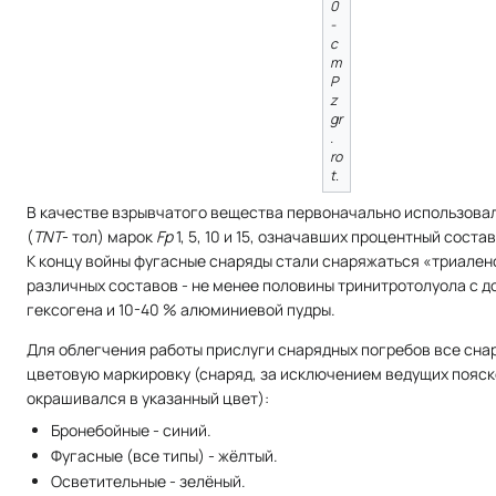
0
-
c
m
P
z
gr
.
ro
t
.
В качестве взрывчатого вещества первоначально использова
(
TNT
- тол) марок
Fp
1, 5, 10 и 15, означавших процентный сост
К концу войны фугасные снаряды стали снаряжаться «триален
различных составов - не менее половины тринитротолуола с д
гексогена и 10-40 % алюминиевой пудры.
Для облегчения работы прислуги снарядных погребов все сна
цветовую маркировку (снаряд, за исключением ведущих пояск
окрашивался в указанный цвет):
Бронебойные - синий.
Фугасные (все типы) - жёлтый.
Осветительные - зелёный.