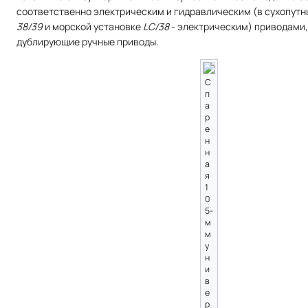
соответственно электрическим и гидравлическим (в сухопутн
38/39
и морской установке
LC/38
- электрическим) приводами,
дублирующие ручные приводы.
С
п
а
р
е
н
н
а
я
1
0
5-
м
м
у
н
и
в
е
р