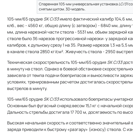
Спаренная 105-мм универсальная установка
LC/31
со
снятым щитом. 3D-модель.
105-мм/65 орудие
SK C/33
имело фактический калибр 104,6 мм, 
клб., вес - 4560 кг, общую длину (с затвором) - 6840 мм, длину
мм, длина нарезной части ствола - 5531 мм, объем зарядной кам
стволе было 36 нарезов прогрессивной нарезки: у зарядной ка
калибров, к дульному срезу 1 на 35. Размер нарезов 1,3 на 5,5 
в канале ствола 2850 кг/см². Живучесть ствола - 2950 выстрел
Техническая скорострельность 105-мм/65 орудия
SK C/33
дост
в минуту на ствол. Однако в боевой обстановке скорострельно
зависела от темпа подачи боеприпасов и выносливости заряж
условиях, тренированным расчетом достигалась скорострельн
выстрелов в минуту.
105-мм/65 орудие
SK C/33
использовало боеприпасы унитарног
Основным был фугасный снаряд весом 15,1 кг с начальной скор
Дальность стрельбы достигала 17 700 м, досягаемость по высот
Высокая начальная скорость и соответственно значительный 
заряда приводи­ли к быстрому «разгару» (износу) ствола. С и