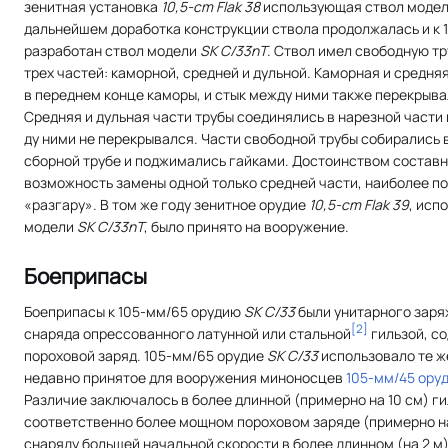
зенитная установка
10,5-cm Flak 38
использующая ствол моде
дальнейшем доработка конструкции ствола продолжалась и к 1
разработан ствол модели
SK C/33nТ
. Ствол имел свободную тр
трех частей: каморной, средней и дульной. Каморная и средня
в переднем конце каморы, и стык между ними также перекрыва
Средняя и дульная части трубы соединялись в нарезной части 
ду ними не перекрывался. Части свободной трубы собирались 
сборной трубе и поджимались гайками. Достоин­ством составн
возможность замены одной только средней части, наиболее 
«разгару». В том же году зенитное орудие
10,5-cm Flak 39
, исп
модели
SK C/33nТ
, было принято на вооружение.
Боеприпасы
Боеприпасы к 105-мм/65 орудию
SK C/33
были унитарного заря
[
2
]
снаряда опрессованного латунной или стальной
гильзой, с
пороховой заряд. 105-мм/65 орудие
SK C/33
использовало те же
недавно принятое для вооружения миноносцев
105-мм/45 ору
Различие заключалось в более длинной (примерно на 10 см) ги
соответственно более мощном пороховом заряде (примерно на 
снаряду большей начальной скорости в более длинном (на 2 м)