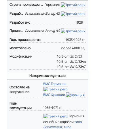
Страна производства
Германия
Разработчик
Rheinmetall-Borsig AG
Разработано
1928
г.
Производитель
Rheinmetall-Borsig AG
Годы производства
1933-1945
гг.
Изготовлено
более 4000
ед.
Модификации
10,5-cm
SK C/33
10,5-cm
SK C/33na
10,5-cm
SK C/33nT
История эксплуатации
ВМС Германии
Состояло на
вооружении
ВМС Франции
Годы
1935-1971
гг.
эксплуатации
Германия:
линейные корабли
типа
Scharnhorst
,
типа