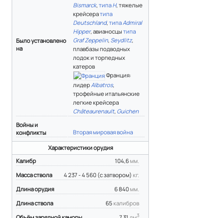
Bismarck
,
типа
H
, тяжелые
крейсера
типа
Deutschland
,
типа
Admiral
Hipper
, авианосцы
типа
Graf Zeppelin
,
Seydlitz
,
Было установлено
на
плавбазы подводных
лодок и торпедных
катеров
Франция:
лидер
Albatros
,
трофейные итальянские
легкие крейсера
Châteaurenault
,
Guichen
Войны и
Вторая мировая война
конфликты
Характеристики орудия
Калибр
104,6
мм.
Масса ствола
4 237 - 4 560 (с затвором)
кг.
Длина орудия
6 840
мм.
Длина ствола
65
калибров
3
Объём зарядной каморы
7,31
дм