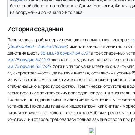
береговой обороне на побережье Дании, Норвегии, Финлянди
на вооружении до начала 21-го века.
История создания
Первые два корабля серии немецких «карманных» линкоров
т
(
Deutschland
и
Admiral Scheer
) имели в качестве зенитного ка
действия шесть
88-мм/78 орудий
SK C/31
в трех спаренных уст
мм/78 орудие
SK C/31
оказалось неудачным развитием еще бол
мм/75 орудия
SK C/25
. Хотя и удалось значительно снизить мас
кг, скорострельность, даже техническая, осталась на уровне 1
минуту на ствол. Установка имела электрические приводы нав
стабилизацию в трех плоскостях. Практически отсутствие во
герметизации электрических приводов наведения вызывали, 
волнении, попадания брызг в электрические цепи и мгновенны
установок. Но самым главным недостатком, как считали моряк
низкая живучесть стволов - всего около 500 выстрелов, что 
конструкции ствола, требовалась полная замена ствола при р