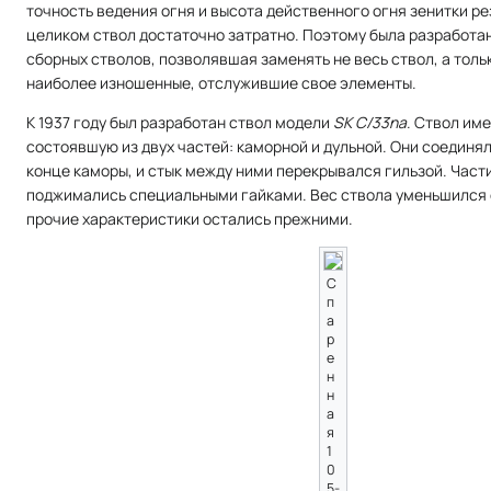
точность ведения огня и высота действенного огня зенитки ре
целиком ствол достаточно затратно. Поэтому была разработа
сборных стволов, позволявшая заменять не весь ствол, а тольк
наиболее изношенные, отслужившие свое элементы.
К 1937 году был разработан ствол модели
SK C/33na
. Ствол им
состоявшую из двух частей: каморной и дульной. Они соединя
конце каморы, и стык между ними перекрывался гильзой. Част
поджимались специальными гайками. Вес ствола уменьшился с
прочие характеристики остались прежними.
С
п
а
р
е
н
н
а
я
1
0
5-