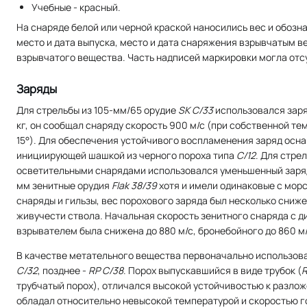
Учебные - красный.
На снаряде белой или черной краской наносились вес и обозн
место и дата выпуска, место и дата снаряжения взрывчатым 
взрывчатого вещества. Часть надписей маркировки могла отс
Заряды
Для стрельбы из 105-мм/65 орудие
SK C/33
использовался заря
кг, он сообщал снаряду скорость 900 м/с (при собственной те
15°). Для обеспечения устойчивого воспламенения заряд осн
инициирующей шашкой из черного пороха типа
С/12
. Для стре
осветительными снарядами использовался уменьшенный заряд
мм зенитные орудия
Flak 38/39
хотя и имели одинаковые с мор
снаряды и гильзы, вес порохового заряда был несколько сниже
живучести ствола. Начальная скорость зенитного снаряда с 
взрывателем была снижена до 880 м/с, бронебойного до 860 м/
В качестве метательного вещества первоначально использов
С/32
, позднее -
RP С/38
. Порох выпускавшийся в виде трубок (
трубчатый порох), отличался высокой устойчивостью к разлож
обладал относительно невысокой температурой и скоростью г