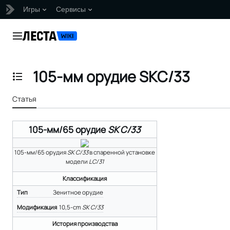
Игры
Сервисы
Перейти
к
Главное меню
содержанию
105-мм орудие SKC/33
Отобразить/Скрыть содержание
Статья
105-мм/65 орудие
SK C/33
105-мм/65 орудия
SK C/33
в спаренной установке
модели
LC/31
Классификация
Тип
Зенитное орудие
Модификация
10,5-cm
SK C/33
История производства