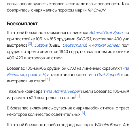
повышало живучесть стволов и снижало взрывоопасность. К 
боеприпасы снаряжались порохом марки
RP С/40N
.
Боекомплект
Штатный боезапас «карманного» линкора
Admiral Graf Spee
, в
при постройке 105-мм/65 орудиями
SK C/33
, составлял 400 ун
[
3
]
выстрелов
.
Lützow
(бывш.
Deutschland
) и
Admiral Scheer
, по
орудия во время ремонтов 1940 года, по различным источнико
400-420 выстрелов на ствол.
Боезапас 105-мм/65 орудий
SK C/33
на линейных кораблях
тип
Bismarck
,
проекта
H
, а также авианосцев
типа
Graf Zeppelin
сос
[
4
]
выстрелов на ствол
.
Тяжелые крейсера
типа
Admiral Hipper
имели боезапас 105-мм/
[
5
]
из расчета 420 выстрелов на ствол
.
В боезапас включались фугасные снаряды обоих типов, с трасс
[
6
]
некоторое количество осветительных
.
Штатный боезапас плавбаз подводных лодок
Wilhelm Bauer
,
Ado