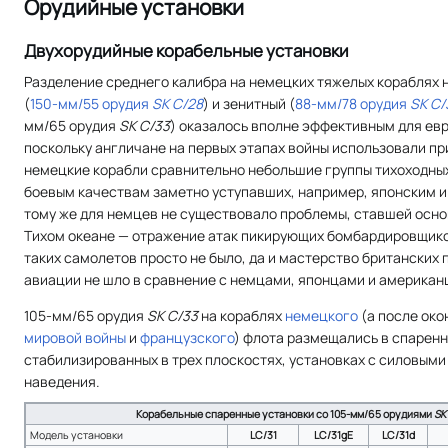
Орудийные установки
Двухорудийные корабельные установки
Разделение среднего калибра на немецких тяжелых кораблях 
(
150-мм/55 орудия
SK C/28
) и зенитный (
88-мм/78 орудия
SK C/
мм/65 орудия
SK C/33
) оказалось вполне эффективным для евр
поскольку англичане на первых этапах войны использовали пр
немецкие корабли сравнительно небольшие группы тихоходных
боевым качествам заметно уступавших, например, японским и
тому же для немцев не существовало проблемы, ставшей осно
Тихом океане — отражение атак пикирующих бомбардировщико
таких самолетов просто не было, да и мастерство британских
авиации не шло в сравнение с немцами, японцами и американ
105-мм/65 орудия
SK C/33
на кораблях
немецкого
(а после ок
мировой войны
и
французского
) флота размещались в спаренн
стабилизированных в трех плоскостях, установках с силовым
наведения.
Корабельные спаренные установки со 105-мм/65 орудиями
SK
Модель установки
LC/31
LC/31gE
LC/31d