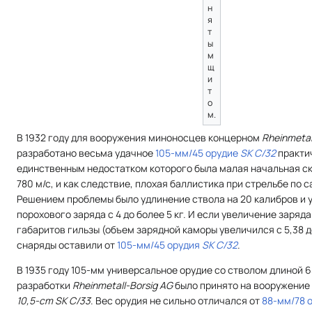
н
я
т
ы
м
щ
и
т
о
м.
В 1932 году для вооружения миноносцев концерном
Rheinmetal
разработано весьма удачное
105-мм/45 орудие
SK C/32
практи
единственным недостатком которого была малая начальная ск
780 м/с, и как следствие, плохая баллистика при стрельбе по 
Решением проблемы было удлинение ствола на 20 калибров и 
порохового заряда с 4 до более 5 кг. И если увеличение заряд
габаритов гильзы (объем зарядной каморы увеличился с 5,38 до
снаряды оставили от
105-мм/45 орудия
SK C/32
.
В 1935 году 105-мм универсальное орудие со стволом длиной 
разработки
Rheinmetall-Borsig AG
было принято на вооружение
10,5-cm SK C/33
. Вес орудия не сильно отличался от
88-мм/78 