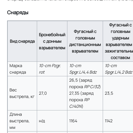
Снаряды
Фугасный с
Фугасный с
головным
Бронебойный
головным
ударным
Вид снаряда
с донным
дистанционным
взрывателем 
взрывателем
взрывателем
зажигательн
составом
Марка
10-cm Pzgr.
10-cm
10-cm
снаряда
rot
Spgr.L/4,4 Bdz
Spgr.L/4,2 Bdz
26,5 (заряд
пороха
RP C/32
)
Вес
27,0
27,35 (заряд
23,5
выстрела, кг
пороха
RP
C/40N
)
Длина
выстрела,
н/д
1164
1142
мм