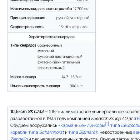
Максимальная дальность стрельбы
17,700
км.
Принцип заряжания
ручной, унитарный
Скорострельность
15-18
выстр./мин.
Характеристики снарядов
Типы снарядов
бронебойный
фугасный
фугасный дистанционный
фугасно-зажигательный
осветительный
Масса снаряда
14,7 - 15,8
кг.
Начальная скорость снаряда
900
м/с
10,5-cm
SK C/33
— 105-миллиметровое универсальное корабе
разработанное в 1933 году компанией
Friedrich Krupp AG
для
В
[
1
]
Орудием вооружались
«карманные» линкоры
типа
Deutschl
корабли
типа
Scharnhorst
и
типа
Bismarck
, недостроенные
ав
Zeppelin
и ряд нереализованных проектов. Орудия также испо