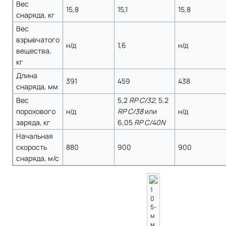
Вес
15,8
15,1
15,8
снаряда, кг
Вес
взрывчатого
н/д
1,6
н/д
вещества,
кг
Длина
391
459
438
снаряда, мм
Вес
5,2
RP C/32
, 5,2
порохового
н/д
RP C/38
или
н/д
заряда, кг
6,05
RP C/40N
Начальная
скорость
880
900
900
снаряда, м/с
1
0
5-
м
м