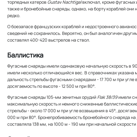
торпедных катеров
Gustav Nachtigal
включал, кроме фугасных 
также и бронебойные снаряды, однако, на борту кораблей они 
редко.
О боезапасе французских кораблей и недостроенного авиано
сведений не сохранилось. Вероятно, он был аналогичен други
составлял 400-420 выстрелов на ствол.
Баллистика
Фугасные снаряды имели одинаковую начальную скорость в 900
имели несколько отличающийся вес. В справочниках указана
дальность стрельбы фугасными снарядами - 17 700 м при угле 
досягаемость по высоте - 12 500 м при 80°.
Фугасные снаряды 105-мм зенитных орудий
Flak 38/39
имели сн
максимальную скорость и немного сниженные баллистические
стрельбы - около 17 000 м при угле возвышения в 45°, досягаем
000 м при 80°. Бронепробиваемость бронебойного снаряда на
составляла 138 мм, на 1000 м - 190 мм при начальной скорости 