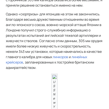
приняли решение остановиться именно на нем.
Однако «сюрпризы» для японцев на этом не закончились.
Благодаря весьма дружественным отношениям во время
англо-японского союза, военно-морской атташе Японии в
Лондоне получил строго-служебную информацию о
результатах испытаний английской тяжелой артиллерии и
живучести стволов. Согласно этим данным, 305 мм орудия
имели более низкую живучесть и скорострельность,
нежели 343 мм установки, которые намечались в качестве
главного калибра для новых
линкоров
и
линейных
крейсеров
, запланированных к постройке британским
адмиралтейством.
U
S
S
N
e
w
Y