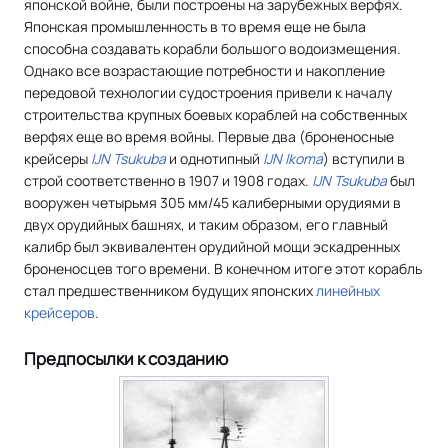
японской войне, были построены на зарубежных верфях.
Японская промышленность в то время еще не была
способна создавать корабли большого водоизмещения.
Однако все возрастающие потребности и накопление
передовой технологии судостроения привели к началу
строительства крупных боевых кораблей на собственных
верфях еще во время войны. Первые два (броненосные
крейсеры
IJN Tsukuba
и однотипный
IJN Ikoma
) вступили в
строй соответственно в 1907 и 1908 годах.
IJN Tsukuba
был
вооружен четырьмя 305 мм/45 калиберными орудиями в
двух орудийных башнях, и таким образом, его главный
калибр был эквивалентен орудийной мощи эскадренных
броненосцев того времени. В конечном итоге этот корабль
стал предшественником будущих японских
линейных
крейсеров
.
Предпосылки к созданию