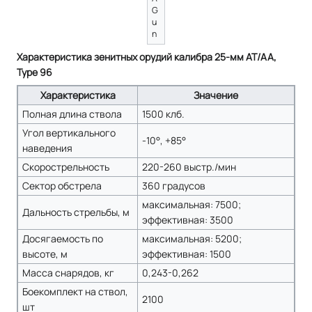
G
u
n
Характеристика зенитных орудий калибра 25-мм AT/AA,
Type 96
Характеристика
Значение
Полная длина ствола
1500 клб.
Угол вертикального
-10°, +85°
наведения
Скорострельность
220-260 выстр./мин
Сектор обстрела
360 градусов
максимальная: 7500;
Дальность стрельбы, м
эффективная: 3500
Досягаемость по
максимальная: 5200;
высоте, м
эффективная: 1500
Масса снарядов, кг
0,243-0,262
Боекомплект на ствол,
2100
шт