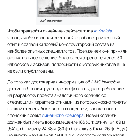
HMS Invincible
Чтобы превзойти линейные крейсера типа
Invincible
,
японцы мобилизовали весь свой кораблестроительный
опыт и создали кадровый конструкторский состав из
наиболее опытных специалистов. Прежде чем они приняли
окончательное решение, было рассмотрено не менее 30
набросков и эскизов, подробности о которых никогда еще
не были опубликованы.
До того как достоверная информация об
HMS Invincible
достигла Японии, руководство флота выдало требование
на разработку проекта аналогичного корабля со
следующими характеристиками, из которых можно понять:
в какой степени были верны концепции, заложенные в
японский проект
линейного крейсера
. Новый корабль
должен был иметь водоизмещение 18650 т, длину 164,89 м
(541 фт), ширину 24,38 м (80 фт), осадку 8,04 м (26 фт 5 дм),
мощность механизмов 44000 л.с , скорость хода 25 узлов.