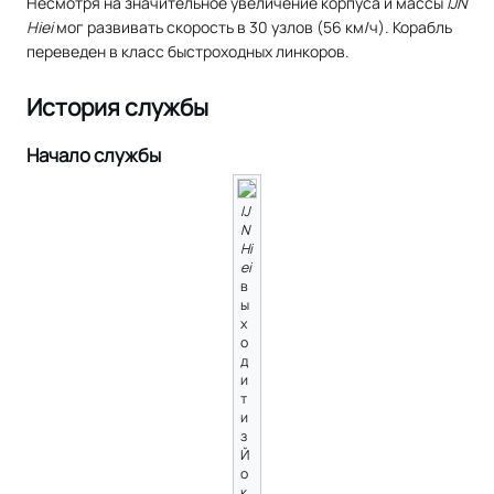
Несмотря на значительное увеличение корпуса и массы
IJN
Hiei
мог развивать скорость в 30 узлов (56 км/ч). Корабль
переведен в класс быстроходных линкоров.
История службы
Начало службы
IJ
N
Hi
ei
в
ы
х
о
д
и
т
и
з
Й
о
к