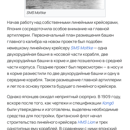
SMS Moltke
Начав работу над собственными линейными крейсерами,
Япония сосредоточила особое внимание на главной
артиллерии. Первоначальный план размещения башен
главного калибра на новом проекте был подобен
немецкому линейному крейсеру
SMS Moltke
— одна
двухорудийная башня в носовой части корабля, две
двухорудийных башни в корме и две поэшелонно в средней
части корпуса. Позднее проект был пересмотрен — в носу и
в корме разместили по две двухорудийные башни и одну в
середине корабля. Такое размещение главной артиллерии
и легло в основу проекта будущего линейного крейсера.
Однако японцев ожидал неприятный сюрприз. В 1909 году,
вскоре после того, как чертежи и спецификации
Kongō
были утверждены и изготовлены, выделены необходимые
средства для постройки, британский флот начал
строительство линейного крейсера
HMS Lion
и трех
однотипных ему кораблей. В сравнении с ними японский