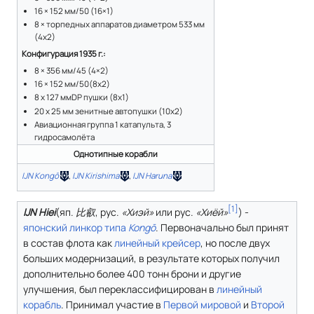
16 × 152 мм/50 (16×1)
8 × торпедных аппаратов диаметром 533 мм
(4х2)
Конфигурация 1935 г.:
8 × 356 мм/45 (4×2)
16 × 152 мм/50(8x2)
8 x 127 ммDP пушки (8x1)
20 x 25 мм зенитные автопушки (10x2)
Авиационная группа 1 катапульта, 3
гидросамолёта
Однотипные корабли
IJN Kongō
,
IJN Kirishima
,
IJN Haruna
[
1
]
IJN Hiei
(
яп.
比叡
,
рус.
«Хиэй»
или
рус.
«Хиёй»
) -
японский
линкор
типа
Kongō
. Первоначально был принят
в состав флота как
линейный крейсер
, но после двух
больших модернизаций, в результате которых получил
дополнительно более 400 тонн брони и другие
улучшения, был переклассифицирован в
линейный
корабль
. Принимал участие в
Первой мировой
и
Второй