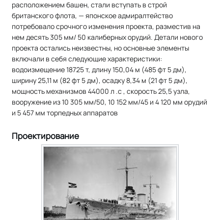
расположением башен, стали вступать в строй
британского флота, — японское адмиралтейство
потребовало срочного изменения проекта, разместив на
нем десять 305 мм/ 50 калиберных орудий. Детали нового
проекта остались неизвестны, но основные элементы
включали в себя следующие характеристики:
водоизмещение 18725 т, длину 150,04 м (485 фт 5 дм),
ширину 25,11 м (82 фт 5 дм), осадку 8,34 м (21 фт 5 дм),
мощность механизмов 44000 л .с , скорость 25,5 узла,
вооружение из 10 305 мм/50, 10 152 мм/45 и 4 120 мм орудий
и 5 457 мм торпедных аппаратов
Проектирование