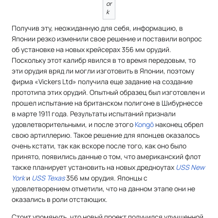
or
k
Получив эту, неожиданную для себя, информацию, в
Японии резко изменили свое решение и поставили вопрос
об установке на новых крейсерах 356 мм орудий.
Поскольку этот калибр явился в то время передовым, то
эти орудия вряд ли могли изготовить в Японии, поэтому
фирма «Vickers Ltd» получила еще задание на создание
прототипа этих орудий. Опытный образец был изготовлен и
прошел испытание на британском полигоне в Шибурнессе
в марте 1911 года. Результаты испытаний признали
удовлетворительными, и после этого
Kongō
наконец обрел
свою артиллерию. Такое решение для японцев оказалось
очень кстати, так как вскоре после того, как оно было
принято, появились данные о том, что американский флот
также планирует установить на новых дредноутах
USS New
York
и
USS Texas
356 мм орудия. Японцы с
удовлетворением отметили, что на данном этапе они не
оказались в роли отстающих.
Стоит упомянуть, что новый проект получился улучшенной