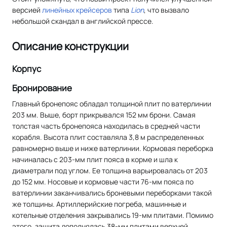
версией
линейных крейсеров
типа
Lion
, что вызвало
небольшой скандал в английской прессе.
Описание конструкции
Корпус
Бронирование
Главный бронепояс обладал толщиной плит по ватерлинии
203 мм. Выше, борт прикрывался 152 мм брони. Самая
толстая часть бронепояса находилась в средней части
корабля. Высота плит составляла 3,8 м распределенных
равномерно выше и ниже ватерлинии. Кормовая переборка
начиналась с 203-мм плит пояса в корме и шла к
диаметрали под углом. Ее толщина варьировалась от 203
до 152 мм. Носовые и кормовые части 76-мм пояса по
ватерлинии заканчивались броневыми переборками такой
же толщины. Артиллерийские погреба, машинные и
котельные отделения закрывались 19-мм плитами. Помимо
этого, защита дополнялась 38-мм плитами верхней