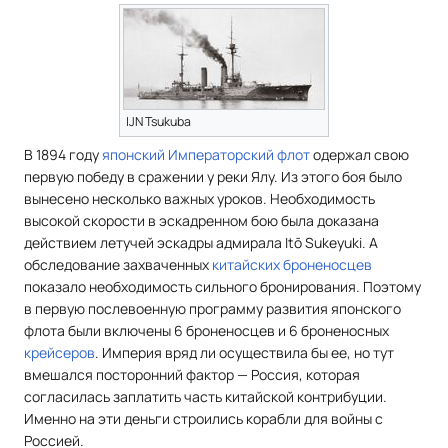
IJN Tsukuba
В 1894 году
японский Императорский флот
одержал свою
первую победу в сражении у реки Ялу. Из этого боя было
вынесено несколько важных уроков. Необходимость
высокой скорости в эскадренном бою была доказана
действием летучей эскадры адмирала Itō Sukeyuki. А
обследование захваченных
китайских
броненосцев
показало необходимость сильного бронирования. Поэтому
в первую послевоенную программу развития японского
флота были включены 6 броненосцев и 6 броненосных
крейсеров
. Империя вряд ли осуществила бы ее, но тут
вмешался посторонний фактор — Россия, которая
согласилась заплатить часть китайской контрибуции.
Именно на эти деньги строились корабли для войны с
Россией.