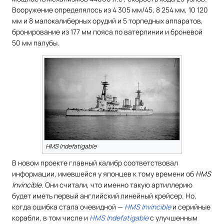
Вооружение определялось из 4 305 мм/45, 8 254 мм, 10 120
мм и 8 малокалиберных орудий и 5 торпедных аппаратов,
бронирование из 177 мм пояса по ватерлинии и броневой
50 мм палубы.
HMS Indefatigable
В новом проекте главный калибр соответствовал
информации, имевшейся у японцев к тому времени об
HMS
Invincible
. Они считали, что именно такую артиллерию
будет иметь первый английский линейный крейсер. Но,
когда ошибка стала очевидной —
HMS Invincible
и серийные
корабли, в том числе и
HMS Indefatigable
с улучшенным