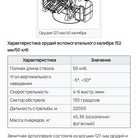
Орудие 127 мм/40 калибра
Характеристика орудий вспомогательного калибра 152
мм/50 клб
Характеристика
Значение
Полная длина ствола
50 клб.
Угол вертикального
-5°, +30°
наведения
Скорострельность
4-6 выстр./мин
Сектор обстрела
130 градусов
Дальность стрельбы, м
22000
45,36 (осколочно-
Масса снарядов, кг
фугасный)
Зенитная артиллерия состояла из восьми 127-мм орудий и