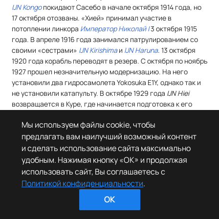
IJN Kongo
покидают Сасебо в начале октября 1914 года, но
17 октября отозваны. «Хией» принимал участие в
потоплении линкора
Император Николай I
3 октября 1915
года. В апреле 1916 года занимался патрулированием со
своими «сестрами»
IJN Kirishima
и
IJN Haruna
. 13 октября
1920 года корабль переводят в резерв. С октября по ноябрь
1927 прошел незначительную модернизацию. На него
установили два гидросамолета Yokosuka E1Y, однако так и
не установили катапульту. В октябре 1929 года
IJN Hiei
возвращается в Куре, где начинается подготовка к его
демилитаризации и последующей перестройке в учебный
Мы используем файлы cookie, чтобы
корабль.
предлагать вам наилучший возможный контент
Демилитаризация
и сделать использование сайта максимально
удобным. Нажимая кнопку «OK» и продолжая
использовать сайт, Вы соглашаетесь с
У
ч
Политикой конфиденциальности
.
е
б
OK
н
ы