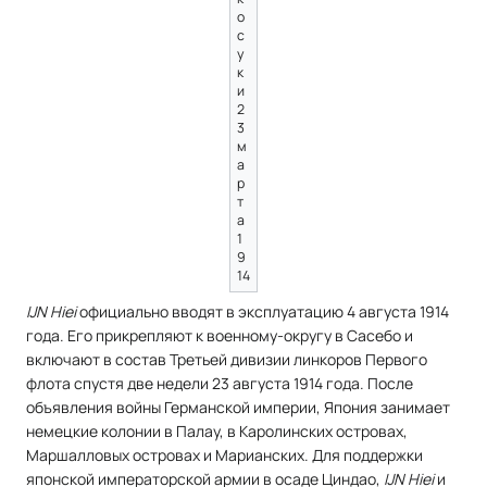
о
с
у
к
и
2
3
м
а
р
т
а
1
9
14
IJN Hiei
официально вводят в эксплуатацию 4 августа 1914
года. Его прикрепляют к военному-округу в Сасебо и
включают в состав Третьей дивизии линкоров Первого
флота спустя две недели 23 августа 1914 года. После
объявления войны Германской империи, Япония занимает
немецкие колонии в Палау, в Каролинских островах,
Маршалловых островах и Марианских. Для поддержки
японской императорской армии в осаде Циндао,
IJN Hiei
и