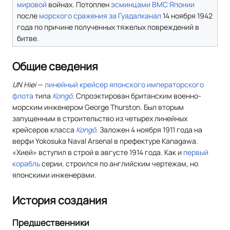
мировой
войнах. Потоплен
эсминцами
ВМС Японии
после
морского сражения за Гуадалканал
14 ноября 1942
года по причине полученных тяжелых повреждений в
битве.
Общие сведения
IJN Hiei
—
линейный
крейсер
японского императорского
флота
типа
Kongō
. Спроэктирован британским военно-
морским инженером George Thurston. Был вторым
запущенным в строительство из четырех линейных
крейсеров класса
Kongō
. Заложен 4 ноября 1911 года на
верфи Yokosuka Naval Arsenal в префектуре Kanagawa.
«Хией» вступил в строй в августе 1914 года. Как и
первый
корабль
серии, строился по английским чертежам, но
японскими инженерами.
История создания
Предшественники