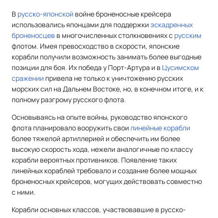
В
русско-японской
войне броненосные крейсера
использовались японцами для поддержки
эскадренных
броненосцев
в многочисленных столкновениях с
русским
флотом. Имея превосходство в скорости, японские
корабли получили возможность занимать более выгодные
позиции для боя. Их победа у Порт-Артура и в
Цусимском
сражении
привела не только к уничтожению русских
морских сил на Дальнем Востоке, но, в конечном итоге, и к
полному разгрому русского флота.
Основываясь на опыте войны, руководство японского
флота планировало вооружить свои
линейные корабли
более тяжелой артиллерией и обеспечить им более
высокую скорость хода, нежели аналогичные по классу
корабли вероятных противников. Появление таких
линейных кораблей требовало и создание более мощных
броненосных крейсеров, могущих действовать совместно
с ними.
Корабли основных классов, участвовавшие в русско-