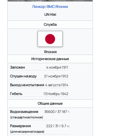
Линкор
|
ВМС Японии
IJN Hiei
Служба
Япония
Исторические данные
Заложен
4 ноября 1911
Спущен на воду
21 ноября 1912
Выход на испытания
4 августа 1914
Гибель
13 Ноябрь 1942
Общие данные
Водоизмещение
36600 / 37 187
т.
(стандартное/полное)
Размерения
222 / 31 / 9.7
м.
(длина/ширина/осадка)