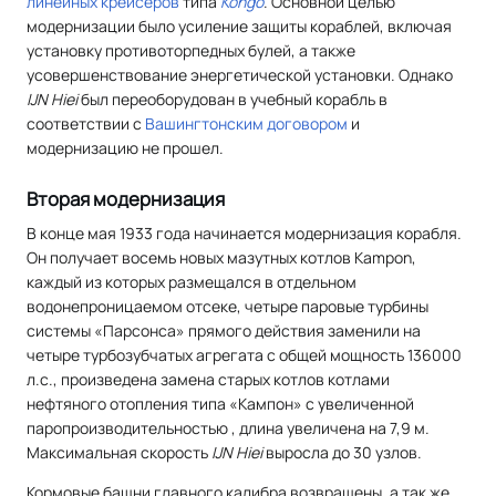
линейных крейсеров
типа
Kongō
. Основной целью
модернизации было усиление защиты кораблей, включая
установку противоторпедных булей, а также
усовершенствование энергетической установки. Однако
IJN Hiei
был переоборудован в учебный корабль в
соответствии с
Вашингтонским договором
и
модернизацию не прошел.
Вторая модернизация
В конце мая 1933 года начинается модернизация корабля.
Он получает восемь новых мазутных котлов Kampon,
каждый из которых размещался в отдельном
водонепроницаемом отсеке, четыре паровые турбины
системы «Парсонса» прямого действия заменили на
четыре турбозубчатых агрегата с общей мощность 136000
л.с., произведена замена старых котлов котлами
нефтяного отопления типа «Кампон» с увеличенной
паропроизводительностью , длина увеличена на 7,9 м.
Максимальная скорость
IJN Hiei
выросла до 30 узлов.
Кормовые башни главного калибра возвращены, а так же