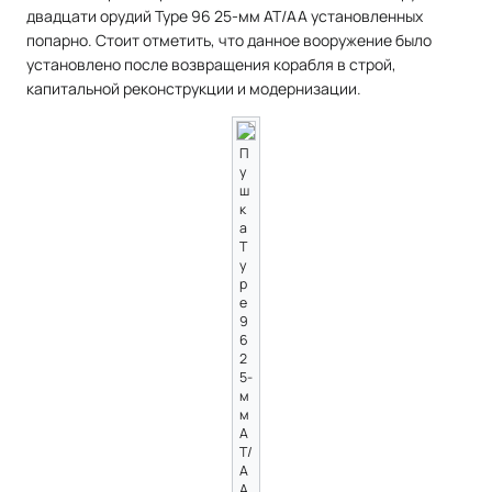
двадцати орудий Type 96 25-мм AT/AA установленных
попарно. Стоит отметить, что данное вооружение было
установлено после возвращения корабля в строй,
капитальной реконструкции и модернизации.
П
у
ш
к
а
T
y
p
e
9
6
2
5-
м
м
A
T/
A
A