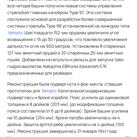
все четыре башни получили новые системы управления
стрельбой главным калибром Type 97. Эта система
послужила основой для разработки более совершенной
системы стрельбы Type 98 установленной на линкорах типа
Yamato
. Шестнадцати 152-мм орудиям увеличили угол
возвышения с 15 до 30 градусов, что повлекло увеличения
дальности огня на 900 метров. Установлены 8 спаренных
127-мм зенитный орудий и 20 спаренных 25-мм зенитных
пушек. Добавлены катапульты и рельсы для запуска трех
гидросамолетов
Nakajima E8N
или
Kawanishi E7K
предназначенных для разведки.
Реконструкции была подвергнута и фок-мачта, ставшая
прототипом для
Yamato
. Капитальной модернизации
подверглась и броня корабля. Пояс усилили до одинаковой
толщины в 8 дюймов (203 мм) (до модификации толщина
пояса составляла от 6 до 8 дюймов). Броня башни усилена
на 10 дюймов (254 мм), броня палубы увеличилась на 4
дюйма. Защита артпогреба увеличилась на 4 дюйма (100
мм). Реконструкция завершилась 31 января 1941 года.