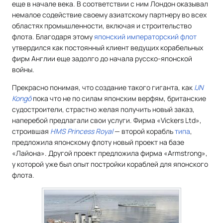
еще в начале века. В соответствии с ним Лондон оказывал
немалое содействие своему азиатскому партнеру во всех
областях промышленности, включая и строительство
флота. Благодаря этому
японский императорский флот
утвердился как постоянный клиент ведущих корабельных
фирм Англии еще задолго до начала русско-японской
войны.
Прекрасно понимая, что создание такого гиганта, как
IJN
Kongō
пока что не по силам японским верфям, британские
судостроители, страстно желая получить новый заказ,
наперебой предлагали свои услуги. Фирма «Vickers Ltd»,
строившая
HMS Princess Royal
— второй корабль
типа
,
предложила японскому флоту новый проект на базе
«Лайона». Другой проект предложила фирма «Armstrong»,
у которой уже был опыт постройки кораблей для японского
флота.