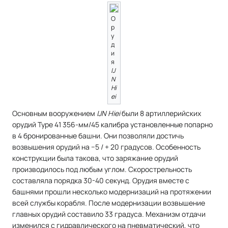
О
р
у
д
и
я
IJ
N
Hi
ei
Основным вооружением
IJN Hiei
были 8 артиллерийских
орудий Type 41 356-мм/45 калибра установленные попарно
в 4 бронированные башни. Они позволяли достичь
возвышения орудий на −5 / + 20 градусов. Особенность
конструкции была такова, что заряжание орудий
производилось под любым углом. Скорострельность
составляла порядка 30-40 секунд. Орудия вместе с
башнями прошли несколько модернизаций на протяжении
всей службы корабля. После модернизации возвышение
главных орудий составило 33 градуса. Механизм отдачи
изменился с гидравлического на пневматический, что