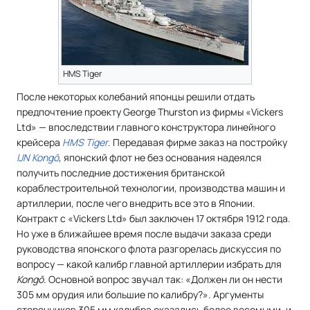
HMS Tiger
После некоторых колебаний японцы решили отдать
предпочтение проекту George Thurston из фирмы «Vickers
Ltd» — впоследствии главного конструктора линейного
крейсера
HMS Tiger
. Передавая фирме заказ на постройку
IJN Kongō
, японский флот не без основания надеялся
получить последние достижения британской
кораблестроительной технологии, производства машин и
артиллерии, после чего внедрить все это в Японии.
Контракт с «Vickers Ltd» был заключен 17 октября 1912 года.
Но уже в ближайшее время после выдачи заказа среди
руководства японского флота разгорелась дискуссия по
вопросу — какой калибр главной артиллерии избрать для
Kongō
. Основной вопрос звучал так: «Должен ли он нести
305 мм орудия или большие по калибру?». Аргументы
сторонников 305 мм калибра оказались более весомыми, и