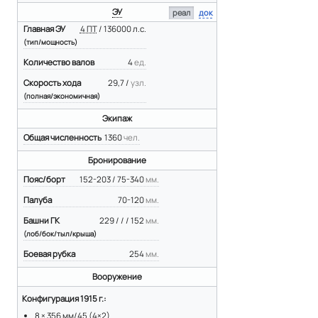
ЭУ
реал
док
Главная ЭУ
4 ПТ
/ 136000 л.с.
(тип/мощность)
Количество валов
4
ед.
Скорость хода
29,7 /
узл.
(полная/экономичная)
Экипаж
Общая численность
1360
чел.
Бронирование
Пояс/борт
152-203 / 75-340
мм.
Палуба
70-120
мм.
Башни ГК
229 / / / 152
мм.
(лоб/бок/тыл/крыша)
Боевая рубка
254
мм.
Вооружение
Конфигурация 1915 г.:
8 × 356 мм/45 (4×2)