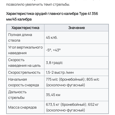
позволило увеличить темп стрельбы.
Характеристика орудий главного калибра Type 41 356
мм/45 калибра
Характеристика
Значение
Полная длина
45 клб.
ствола
Угол вертикального
-5°, +43°
наведения
Скорость
3,8 град/с
наведения на цель
Скорострельность
1,5-2 выстр./мин
Начальная
775 м/с (бронебойный); 805 м/с
скорость снаряда
(осколочно-фугасный)
Дальность
35,45 км
стрельбы
673,5 кг (бронебойный); 652 кг
Масса снарядов
(осколочно-фугасный)