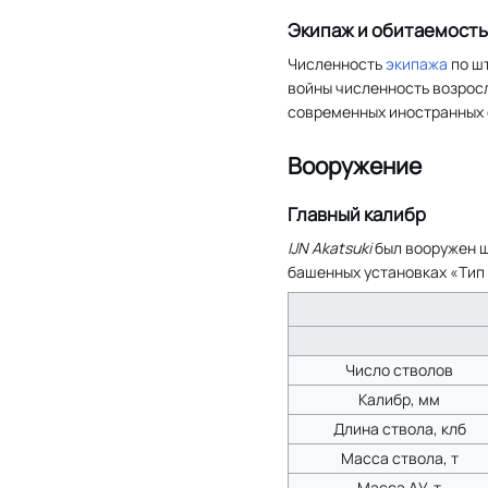
Экипаж и обитаемость
Численность
экипажа
по шт
войны численность возросл
современных иностранных 
Вооружение
Главный калибр
IJN Akatsuki
был вооружен ш
башенных установках «Тип 
Число стволов
Калибр, мм
Длина ствола, клб
Масса ствола, т
Масса АУ, т