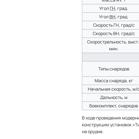
Угол
ГН
, град.
Угол
ВН
, град.
Скорость ГН, град/c
Скорость ВН, град/c
Скорострельность, выст.
мин.
Типы снарядов
Масса снаряда, кг
Начальная скорость, м/
Дальность, м
Боекомплект, снарядов
В ходе проведения модерни
конструкцию установок «Ти
на орудие.