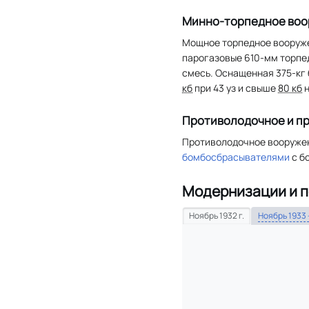
Минно-торпедное во
Мощное торпедное вооруже
парогазовые 610-мм торпед
смесь. Оснащенная 375-кг 
кб
при 43 уз и свыше
80 кб
н
Противолодочное и п
Противолодочное вооружен
бомбосбрасывателями
с б
Модернизации и 
Ноябрь 1932 г.
Ноябрь 1933 —