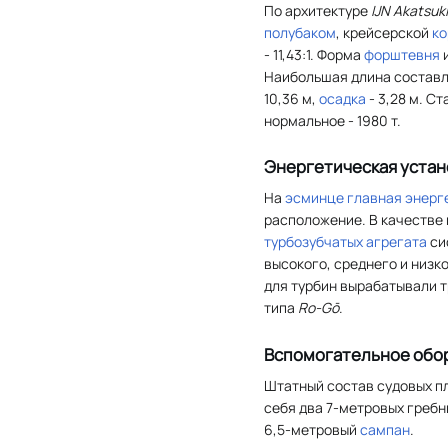
По архитектуре
IJN Akatsuki
полубаком
, крейсерской
к
- 11,43:1. Форма
форштевня
и
Наибольшая длина составля
10,36 м,
осадка
- 3,28 м. С
нормальное - 1980 т.
Энергетическая устан
На
эсминце
главная энерг
расположение. В качестве
турбозубчатых агрегата
си
высокого, среднего и низк
для турбин вырабатывали 
типа
Ro-Gō
.
Вспомогательное обо
Штатный состав судовых пл
себя два 7-метровых греб
6,5-метровый
сампан
.