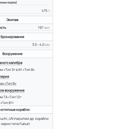
чным ходом)
475
т.
Экипаж
ость
197
чел.
Бронирование
3.0 - 4.0
мм.
Вооружение
вного калибра
-мм «Тип 3» в АУ «Тип В»
лерия
7–мм «Тип B»
ое вооружение
-мм ТА «Тип 12»
 «Тип 81»
нотипные корабли
zuchi
,
IJN Inazuma
и др. корабли
 серии типа
Fubuki