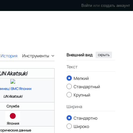
Войти
или
создать аккаунт
Внешний вид
скрыть
История
Инструменты
Текст
IJN Akatsuki
Мелкий
Стандартный
минец
|
ВМС Японии
Крупный
IJN Akatsuki
Ширина
Служба
Стандартно
Япония
Широко
торические данные