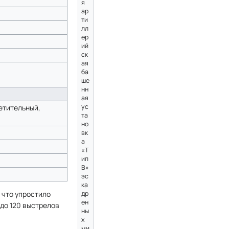
я
ар
ти
лл
ер
ий
ск
ая
ба
ше
нн
ая
ус
етительный,
та
но
вк
а
«Т
ип
B»
эс
ка
 что упростило
др
ен
 до 120 выстрелов
ны
х
ми