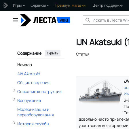
Игры
Сервисы
Премиум магазин
Центр поддержки
Отобразить/Скрыть подраздел Описание конструкции
Перейти
к
Главное меню
содержанию
Отобразить/Скрыть подраздел Вооружение
IJN Akatsuki 
Отобразить/Скрыть подраздел История службы
Содержание
скрыть
Статья
Отобразить/Скрыть подраздел Литература и источники информации
Начало
IJN Akatsuki
IJ
Общие сведения
эс
Описание конструкции
Им
3-
Вооружение
Пр
Модернизации и
Ти
переоборудования
довольно часто привлека
История службы
участвовал во вторжении