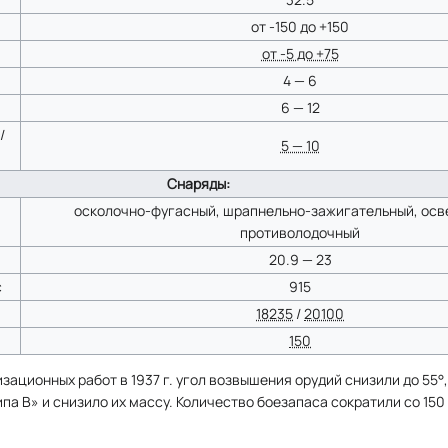
от -150 до +150
от -5 до +75
4 — 6
6 — 12
/
5 — 10
Снаряды:
осколочно-фугасный, шрапнельно-зажигательный, осв
противолодочный
20.9 — 23
c
915
18235
/
20100
150
зационных работ в 1937 г. угол возвышения орудий снизили до 55°,
па В» и снизило их массу. Количество боезапаса сократили со 150