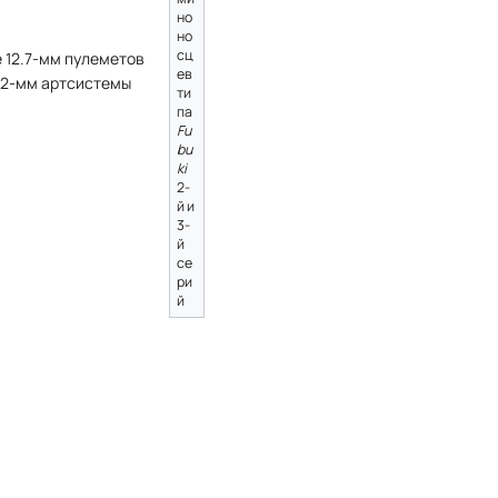
но
но
сц
е 12.7-мм пулеметов
ев
3.2-мм артсистемы
ти
па
Fu
bu
ki
2-
й и
3-
й
се
ри
й