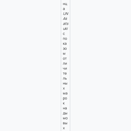
нц
а
IJN
Ak
ats
uki
с
по
ка
зо
м
от
ли
чи
те
ль
ны
х
ма
ро
к
на
ды
мо
вы
х