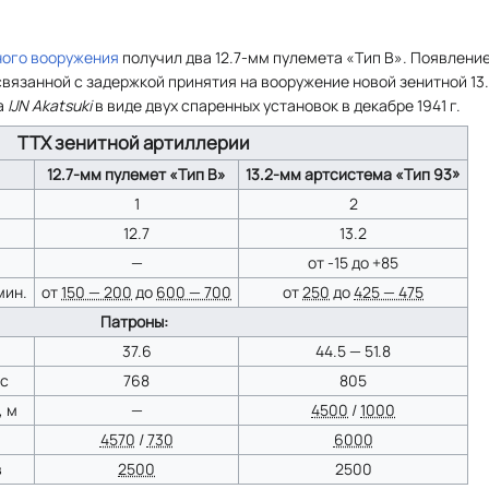
ного вооружения
получил два 12.7-мм пулемета «Тип В». Появлени
вязанной с задержкой принятия на вооружение новой зенитной 1
а
IJN Akatsuki
в виде двух спаренных установок в декабре 1941 г.
ТТХ зенитной артиллерии
12.7-мм пулемет «Тип В»
13.2-мм артсистема «Тип 93»
1
2
12.7
13.2
—
от -15 до +85
мин.
от
150 — 200
до
600 — 700
от
250
до
425 — 475
Патроны:
37.6
44.5 — 51.8
/c
768
805
, м
—
4500
/
1000
4570
/
730
6000
в
2500
2500