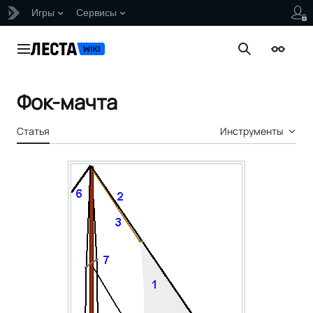
Игры
Сервисы
Перейти
к
Главное меню
Поиск
Внешни
содержанию
Фок-мачта
Статья
Инструменты