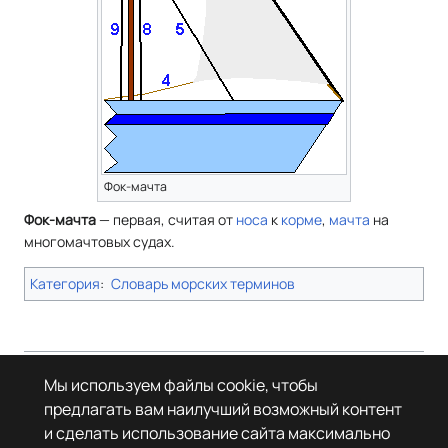
Фок-мачта
Фок-мачта
— первая, считая от
носа
к
корме
,
мачта
на
многомачтовых судах.
Категория
:
Словарь морских терминов
Страница в последний раз была отредактирована 1 июня 2026 года в
Мы используем файлы cookie, чтобы
21:59.
предлагать вам наилучший возможный контент
© Леста Игры, 2022–2026. Игры «Мир танков», «Мир кораблей», Tanks
и сделать использование сайта максимально
Blitz основаны на интеллектуальной собственности третьих лиц. Все