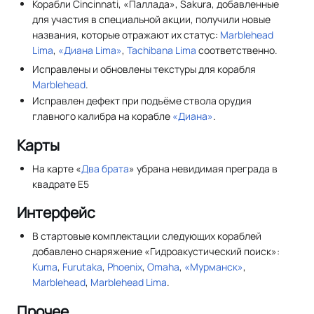
Корабли Cincinnati, «Паллада», Sakura, добавленные
для участия в специальной акции, получили новые
названия, которые отражают их статус:
Marblehead
Lima
,
«Диана Lima»
,
Tachibana Lima
соответственно.
Исправлены и обновлены текстуры для корабля
Marblehead
.
Исправлен дефект при подъёме ствола орудия
главного калибра на корабле
«Диана»
.
Карты
На карте «
Два брата
» убрана невидимая преграда в
квадрате E5
Интерфейс
В стартовые комплектации следующих кораблей
добавлено снаряжение «Гидроакустический поиск»:
Kuma
,
Furutaka
,
Phoenix
,
Omaha
,
«Мурманск»
,
Marblehead
,
Marblehead Lima
.
Прочее