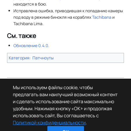
находится в бою.
Исправлена ошибка, приводившая к попаданию камеры
под воду в режиме бинокля на кораблях
Tachibana
и
Tachibana Lima.
См. также
Обновление 0.4.0
.
Категория
:
Патчноуты
Страница в последний раз была отредактирована 11 октября 2025
Мы используем файлы cookie, чтобы
года в 06:48.
предлагать вам наилучший возможный контент
© Леста Игры, 2022–2026. Игры «Мир танков», «Мир кораблей», Tanks
и сделать использование сайта максимально
Blitz основаны на интеллектуальной собственности третьих лиц. Все
права на объекты прав третьих лиц принадлежат их законным
удобным. Нажимая кнопку «OK» и продолжая
правообладателям.
использовать сайт, Вы соглашаетесь с
Политика конфиденциальности
О Леста Wiki
Политикой конфиденциальности
.