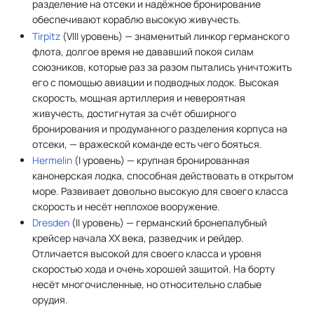
разделение на отсеки и надёжное бронирование
обеспечивают кораблю высокую живучесть.
Tirpitz
(VIII уровень) — знаменитый линкор германского
флота, долгое время не дававший покоя силам
союзников, которые раз за разом пытались уничтожить
его с помощью авиации и подводных лодок. Высокая
скорость, мощная артиллерия и невероятная
живучесть, достигнутая за счёт обширного
бронирования и продуманного разделения корпуса на
отсеки, — вражеской команде есть чего бояться.
Hermelin
(I уровень) — крупная бронированная
канонерская лодка, способная действовать в открытом
море. Развивает довольно высокую для своего класса
скорость и несёт неплохое вооружение.
Dresden
(II уровень) — германский бронепалубный
крейсер начала XX века, разведчик и рейдер.
Отличается высокой для своего класса и уровня
скоростью хода и очень хорошей защитой. На борту
несёт многочисленные, но относительно слабые
орудия.