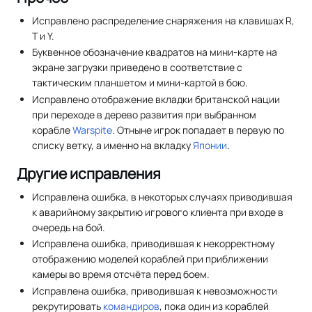
Исправлено распределение снаряжения на клавишах R,
T и Y.
Буквенное обозначение квадратов на мини-карте на
экране загрузки приведено в соответствие с
тактическим планшетом и мини-картой в бою.
Исправлено отображение вкладки британской нации
при переходе в дерево развития при выбранном
корабле
Warspite
. Отныне игрок попадает в первую по
списку ветку, а именно на вкладку
Японии
.
Другие исправления
Исправлена ошибка, в некоторых случаях приводившая
к аварийному закрытию игрового клиента при входе в
очередь на бой.
Исправлена ошибка, приводившая к некорректному
отображению моделей кораблей при приближении
камеры во время отсчёта перед боем.
Исправлена ошибка, приводившая к невозможности
рекрутировать
командиров
, пока один из кораблей