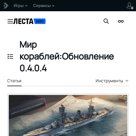
Игры
Сервисы
Перейти
к
Главное меню
Поиск
Внешни
содержанию
Мир
кораблей:Обновление
Отобразить/Скрыть содержание
0.4.0.4
Статья
Инструменты