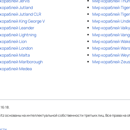
кораблей:Jervis
Мир кораблей:Thun
кораблей:Jutland
Мир кораблей:Tige
кораблей:Jutland CLR
Мир кораблей:Tiger
кораблей:King George V
Мир кораблей:Undi
кораблей:Leander
Мир кораблей:Valky
кораблей:Lightning
Мир кораблей:Vang
кораблей:Lion
Мир кораблей:Wake
кораблей:London
Мир кораблей:Wars
кораблей:Malta
Мир кораблей:Wey
кораблей:Marlborough
Мир кораблей:Zeu
кораблей:Medea
16:18.
Blitz основаны на интеллектуальной собственности третьих лиц. Все права на 
ости