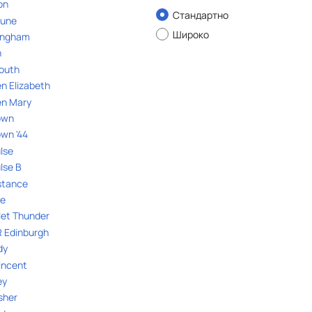
on
Стандартно
tune
Широко
ingham
n
outh
n Elizabeth
n Mary
own
wn '44
lse
lse B
stance
ke
et Thunder
 Edinburgh
dy
incent
ey
sher