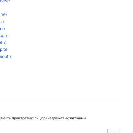
derer
r
 '59
ne
rie
uard
ful
pite
mouth
s
объекты прав третьих лиц принадлежат их законным