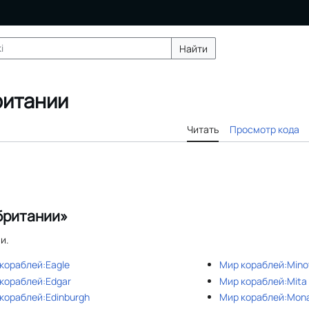
Найти
ритании
Читать
Просмотр кода
британии»
и.
кораблей:Eagle
Мир кораблей:Mino
кораблей:Edgar
Мир кораблей:Mita
кораблей:Edinburgh
Мир кораблей:Mon