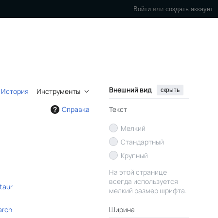
Войти
или
создать аккаунт
Внешний вид
скрыть
История
Инструменты
Справка
Текст
Мелкий
Стандартный
Крупный
На этой странице
всегда используется
taur
мелкий размер шрифта.
arch
Ширина