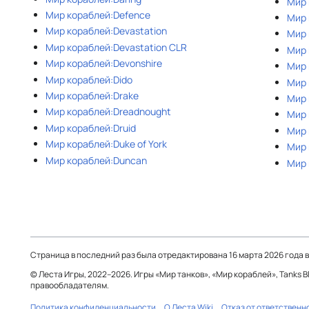
Мир 
Мир кораблей:Defence
Мир 
Мир кораблей:Devastation
Мир 
Мир кораблей:Devastation CLR
Мир 
Мир кораблей:Devonshire
Мир 
Мир кораблей:Dido
Мир 
Мир кораблей:Drake
Мир 
Мир кораблей:Dreadnought
Мир 
Мир кораблей:Druid
Мир 
Мир кораблей:Duke of York
Мир 
Мир кораблей:Duncan
Мир 
Страница в последний раз была отредактирована 16 марта 2026 года в 
© Леста Игры, 2022–2026. Игры «Мир танков», «Мир кораблей», Tanks 
правообладателям.
Политика конфиденциальности
О Леста Wiki
Отказ от ответственн