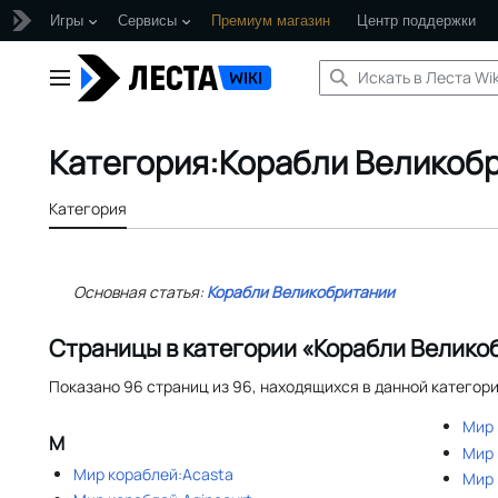
Игры
Сервисы
Премиум магазин
Центр поддержки
Перейти
к
Главное меню
содержанию
Категория
:
Корабли Великоб
Категория
Основная статья:
Корабли Великобритании
Страницы в категории «Корабли Велико
Показано 96 страниц из 96, находящихся в данной категори
Мир 
М
Мир 
Мир кораблей:Acasta
Мир 