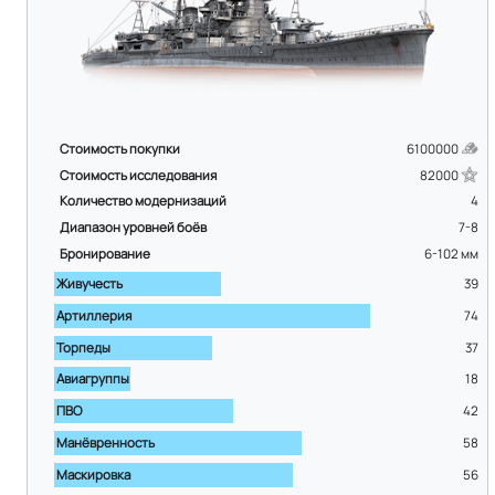
Стоимость покупки
6100000
Стоимость исследования
82000
Количество модернизаций
4
Диапазон уровней боёв
7-8
Бронирование
6-102
мм
Живучесть
39
Артиллерия
74
Торпеды
37
Авиагруппы
18
ПВО
42
Манёвренность
58
Маскировка
56