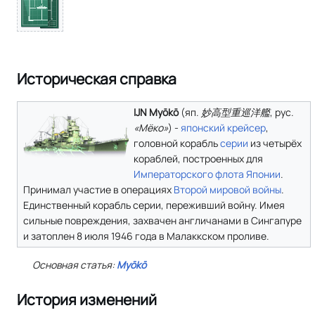
Историческая справка
IJN Myōkō
(
яп.
妙高型重巡洋艦
,
рус.
«Мёко»
) -
японский
крейсер
,
головной корабль
серии
из четырёх
кораблей, построенных для
Императорского флота Японии
.
Принимал участие в операциях
Второй мировой войны
.
Единственный корабль серии, переживший войну. Имея
сильные повреждения, захвачен англичанами в Сингапуре
и затоплен 8 июля 1946 года в Малаккском проливе.
Основная статья:
Myōkō
История изменений