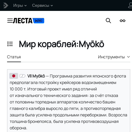
Игры
Сервисы
Перейти
к
Главное меню
Поиск
Внеш
содержанию
Мир кораблей:Myōkō
Отобразить/Скрыть содержание
Статья
Инструменты
VII Myōkō
— Программа развития японского флота
предполагала постройку крейсеров водоизмещением
10 000 т. Итоговый проект имел ряд отличий
от изначального технического задания: за счёт отказа
от половины торпедных аппаратов количество башен
главного калибра выросло до пяти, а противоторпедная
защита была усилена продольными переборками. Возросла
толщина бронепояса, была усилена противовоздушная
оборона.