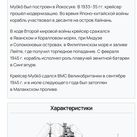
Myōkō был построен в Йокосуке. В 1933–35 гг. крейсер
прошёл модернизацию. Во время Японо-китайской войны
корабль участвовал в десанте на остров Хайнань.
В ходе Второй мировой войны крейсер сражался
в Яванском и Коралловом морях, при Мидуэе
и Соломоновых островах, в Филиппинском море и заливе
Лейте, где получил торпедное попадание. С февраля
1945 г. корабль исполнял роль плавучей зенитной батареи
в Сингапуре.
Крейсер Myōkō сдался ВМС Великобритании в сентябре
1945 г. и в июле следующего года был затоплен
в Малаккском проливе.
Характеристики