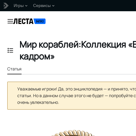
Игры
Сервисы
Перейти
к
Главное меню
содержанию
Мир кораблей:Коллекция «В
Отобразить/Скрыть содержание
кадром»
Статья
Уважаемые игроки! Да, это энциклопедия — и принято, чт
статьи. Но в данном случае этого не будет — попробуйте 
очень увлекательно.