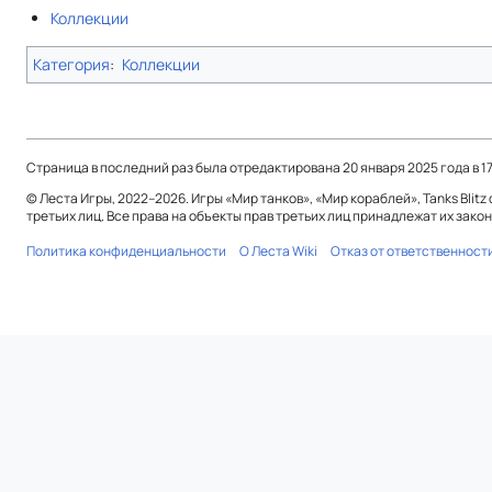
Коллекции
Категория
:
Коллекции
Страница в последний раз была отредактирована 20 января 2025 года в 17
© Леста Игры, 2022–2026. Игры «Мир танков», «Мир кораблей», Tanks Bli
третьих лиц. Все права на объекты прав третьих лиц принадлежат их зак
Политика конфиденциальности
О Леста Wiki
Отказ от ответственност