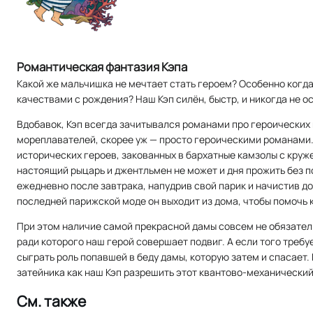
Романтическая фантазия Кэпа
Какой же мальчишка не мечтает стать героем? Особенно когд
качествами с рождения? Наш Кэп силён, быстр, и никогда не о
Вдобавок, Кэп всегда зачитывался романами про героических 
мореплавателей, скорее уж — просто героическими романами
исторических героев, закованных в бархатные камзолы с круж
настоящий рыцарь и джентльмен не может и дня прожить без 
ежедневно после завтрака, напудрив свой парик и начистив д
последней парижской моде он выходит из дома, чтобы помочь 
При этом наличие самой прекрасной дамы совсем не обязатель
ради которого наш герой совершает подвиг. А если того требу
сыграть роль попавшей в беду дамы, которую затем и спасает.
затейника как наш Кэп разрешить этот квантово-механический
См. также