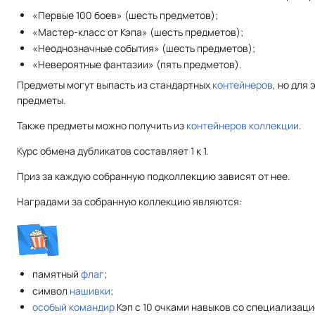
«Первые 100 боев» (шесть предметов);
«Мастер-класс от Кэпа» (шесть предметов);
«Неоднозначные события» (шесть предметов);
«Невероятные фантазии» (пять предметов).
Предметы могут выпасть из стандартных
контейнеров
, но для
предметы.
Также предметы можно получить из
контейнеров коллекции
.
Курс обмена дубликатов составляет 1 к 1.
Приз за каждую собранную подколлекцию зависят от нее.
Наградами за собранную коллекцию являются:
памятный
флаг
;
символ
нашивки
;
особый командир
Кэп с 10 очками навыков со специализац