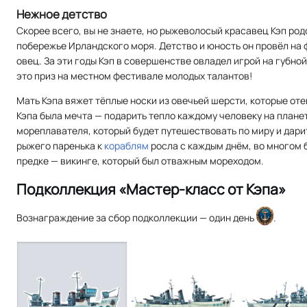
Нежное детство
Скорее всего, вы не знаете, но рыжеволосый красавец Кэп род
побережье Ирландского моря. Детство и юность он провёл на ф
овец. За эти годы Кэп в совершенстве овладел игрой на губной
это приз на местном фестивале молодых талантов!
Мать Кэпа вяжет тёплые носки из овечьей шерсти, которые оте
Кэпа была мечта — подарить тепло каждому человеку на планет
мореплавателя, который будет путешествовать по миру и дар
рыжего паренька к
кораблям
росла с каждым днём, во многом 
предке — викинге, который был отважным мореходом.
Подколлекция «Мастер-класс от Кэпа»
Вознаграждение за сбор подколлекции — один день
.