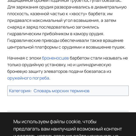
защищенной броней подачной трубе поступал боезапас.
Для заряжания орудия разворачивались в диаметральную
плоскость, казенной частью к «хвосту» барбета; им
придавался максимальный угол возвышения, а затем
снаряд и заряд последовательно загонялись
гидравлическим прибойником в камору орудия.
Гидравлические приводы обеспечивали также вращение
центральной платформы с орудиями и возвышение пушек.
Начиная с эпохи
броненосцев
барбетом стали называть не
только орудийную установку, но и цилиндрическую
броневую защиту элеваторов подачи боезапаса из
оружейного погреба
.
Категория
:
Словарь морских терминов
Страница в последний раз была отредактирована 20 июля 2026 года
Мы используем файлы cookie, чтобы
в 17:14.
предлагать вам наилучший возможный контент
© Леста Игры, 2022–2026. Игры «Мир танков», «Мир кораблей», Tanks