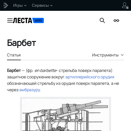
Игры
Сервисы
Перейти
к
Главное меню
Поиск
Внешни
содержанию
Барбет
Статья
Инструменты
Барбет
— (
фр.
en barbette
- стрельба поверх парапета)
защитное сооружение вокруг
артиллерийского орудия
обозначающей стрельбу из орудия поверх парапета, а не
через
амбразуру
.