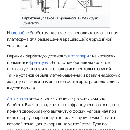
Барбетная установка броненосца
HMS Royal
Sovereign
На
корабле
барбетом называется неподвижная открытая
платформа для размещения вращающейся орудийной
установки.
Первыми барбетную установку
артиллерии
на кораблях
применили
французы
. За толстым броневым кольцом
открыто устанавливалось одно или несколько орудий.
Такие установки были легче башенных и давали надёжную
защиту для механизмов наводки, которые располагались
внутри кольца.
Англичане
внесли свою специфику в конструкцию
барбета. Вместо традиционного французского кольца он
принял своеобразную вытянутую форму, напоминая при
виде сверху разрезанную пополам грушу, в узкой части
которой помещались зарядные устройства. Туда по