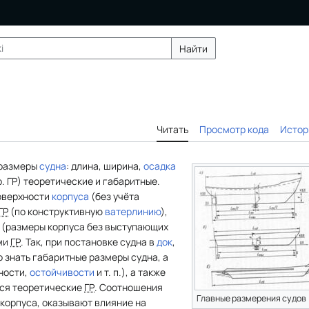
Найти
Читать
Просмотр кода
Истор
 размеры
судна
: длина, ширина,
осадка
.
ГР) теоретические и габаритные.
оверхности
корпуса
(без учёта
ГР
(по конструктивную
ватерлинию
),
 (размеры корпуса без выступающих
ами
ГР
. Так, при постановке судна в
док
,
 знать габаритные размеры судна, а
ности,
остойчивости
и т. п.), а также
тся теоретические
ГР
. Соотношения
Главные размерения судов
корпуса, оказывают влияние на