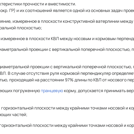
ктеристики прочности и вместимости.
окр.
ГР) и их соотношений является одной из основных задач прое
ояние, измеренное в плоскости конструктивной ватерлинии между
ральной плоскостью;
 измеренное в плоскости КВЛ между носовым и кормовым перпенд
иаметральной проекции с вертикальной поперечной плоскостью, 
диаметральной проекции с вертикальной поперечной плоскостью,
ВЛ. В случае отсутствия руля кормовой перпендикуляр определяе
тью, проходящей на расстоянии 97% длины по КВЛ от носового пе
имеющих погруженную
транцевую
корму, допускается принимать ве
 горизонтальной плоскости между крайними точками носовой и к
ающих частей;
 горизонтальной плоскости между крайними точками носовой и ко