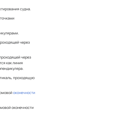
ктирования судна.
 точками
икулярами.
проходящей через
 проходящей через
тся как линия
рпендикуляра.
ртикаль, проходящую
ормовой
оконечности
рмовой оконечности