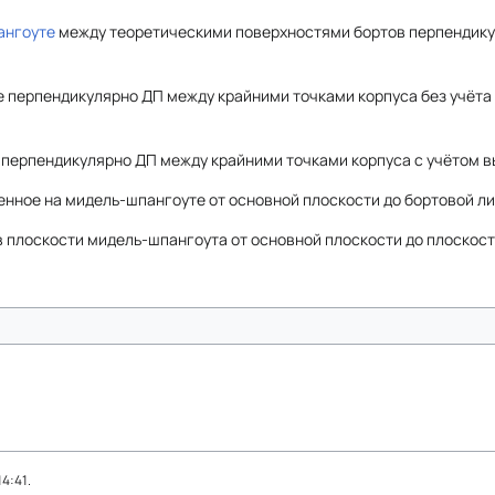
ангоуте
между теоретическими поверхностями бортов перпендику
 перпендикулярно ДП между крайними точками корпуса без учёт
 перпендикулярно ДП между крайними точками корпуса с учётом 
енное на мидель-шпангоуте от основной плоскости до бортовой л
в плоскости мидель-шпангоута от основной плоскости до плоскос
4:41.