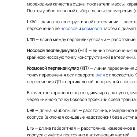
мореходные качества судна, показатели массы, хара
Поэтому обоснованный выбор главные размерения (
с
L
— длина по конструктивной ватерлинии — расст
KBЛ
пересечения её
носовой
и
кормовой
частей с диамет
L
— длина между перпендикулярами — расстояние,
ПП
Носовой перпендикуляр (НП)
— линия пересечения д
крайнюю носовую точку конструктивной ватерлинии.
Кормовой перпендикуляр (КП)
— линия пересечения 
точку пересечения оси поворота
руля
с плоскостью К
пересечения ДП с вертикальной поперечной плоскос
В качестве кормового перпендикуляра для судов, 
через нижнюю точку боковой проекции среза транца.
L
— длина наибольшая — расстояние, измеренное в
НБ
корпуса (включая концевые надстройки) без выступ
L
— длина габаритная — расстояние, измеренное в
ГБ
корпуса с учётом постоянно выступающих частей.