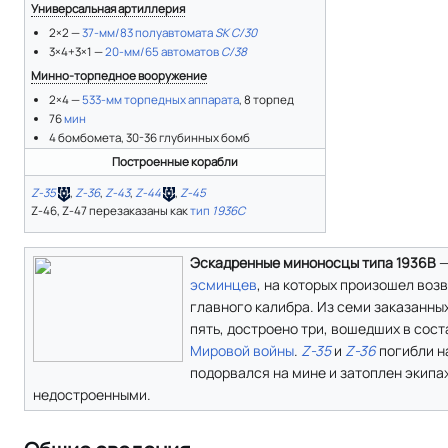
Универсальная артиллерия
2×2 —
37-мм/83 полуавтомата
SK C/30
3×4+3×1 —
20-мм/65 автоматов
C/38
Минно-торпедное вооружение
2×4 —
533-мм торпедных аппарата
, 8 торпед
76
мин
4 бомбомета, 30-36 глубинных бомб
Построенные корабли
Z-35
,
Z-36
,
Z-43
,
Z-44
,
Z-45
Z-46, Z-47 перезаказаны как
тип
1936C
Эскадренные миноносцы типа 1936B
—
эсминцев
, на которых произошел воз
главного калибра. Из семи заказанны
пять, достроено три, вошедших в сост
Мировой войны
.
Z-35
и
Z-36
погибли н
подорвался на мине и затоплен экип
недостроенными.