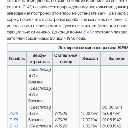
начались немедленно, но вскоре цель их изменилась: решено
равно и
Z-45
, на запчасти поврежденному несколькими днями
завершения постройки этой пары не устанавливали. В начале 
корму, после чего о достройке корабля не могло быть и речи. С
использоваться для ремонта других эсминцев. Месяцем позж
официально отменено. До конца войны
Z-45
простоял у заводс
затоплен союзниками 20 июля 1946 года.
Эскадренные миноносцы типа
1936
Верфь-
Стапельный
Корабль
Заказан
Заложен
строитель
номер
«Deschimag
A.G.»
,
Бремен
«Deschimag
A.G.»
,
Бремен
«Deschimag
06.06.1941
Z-35
A.G.»
,
W1005
17.02.1941
15.09.1941
Z-36
Бремен
W1006
17.02.1941
01.05.1942
Z-43
«Deschimag
W1029
17.02.1941
01.08.1942