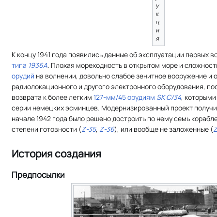
у
к
ц
и
я
К концу 1941 года появились данные об эксплуатации первых 
типа
1936A
. Плохая мореходность в открытом море и сложнос
орудий
на волнении, довольно слабое зенитное вооружение и 
радиолокационного и другого электронного оборудования, по
возврата к более легким
127-мм/45 орудиям
SK С/34
, которым
серии немецких эсминцев. Модернизированный проект получ
начале 1942 года было решено достроить по нему семь корабл
степени готовности (
Z-35
,
Z-36
), или вообще не заложенные (
Z
История создания
Предпосылки