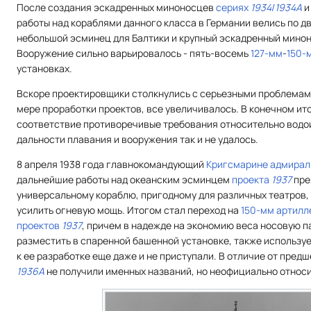
После создания эскадренных миноносцев
сериях
1934
/
1934А
работы над кораблями данного класса в Германии велись по д
небольшой эсминец для Балтики и крупный эскадренный минон
Вооружение сильно варьировалось - пять-восемь
127-мм
-
150-
установках.
Вскоре проектировщики столкнулись с серьезными проблемами
мере проработки проектов, все увеличивалось. В конечном ито
соответствие противоречивые требования относительно водо
дальности плавания и вооружения так и не удалось.
8 апреля 1938 года главнокомандующий
Кригсмарине
адмирал
дальнейшие работы над океанским эсминцем
проекта
1937
пре
универсальному кораблю, пригодному для различных театров
усилить огневую мощь. Итогом стал переход на
150-мм артил
проектов
1937
, причем в надежде на экономию веса носовую п
разместить в спаренной башенной установке, также использу
к ее разработке еще даже и не приступали. В отличие от пред
1936А
не получили именных названий, но неофициально относи