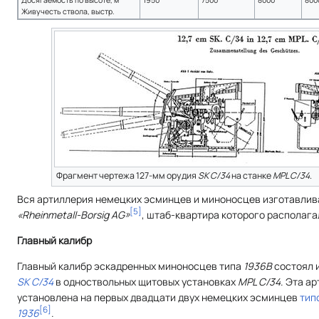
Досягаемость по высоте, м
1950
7500
8000
800
Живучесть ствола, выстр.
Фрагмент чертежа 127-мм орудия
SK C/34
на станке
MPL C/34
.
Вся артиллерия немецких эсминцев и миноносцев изготавли
[
5
]
«Rheinmetall-Borsig AG»
, штаб-квартира которого располаг
Главный калибр
Главный калибр эскадренных миноносцев типа
1936B
состоял 
SK С/34
в одноствольных щитовых установках
MPL C/34
. Эта а
установлена на первых двадцати двух немецких эсминцев
тип
[
6
]
1936
.