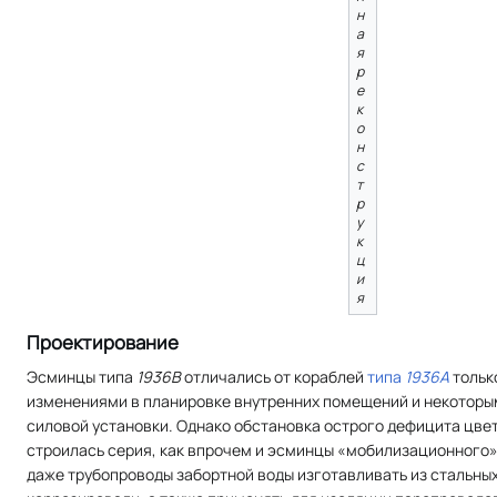
н
а
я
р
е
к
о
н
с
т
р
у
к
ц
и
я
Проектирование
Эсминцы типа
1936B
отличались от кораблей
типа
1936А
тольк
изменениями в планировке внутренних помещений и некоторы
силовой установки. Однако обстановка острого дефицита цвет
строилась серия, как впрочем и эсминцы «мобилизационного
даже трубопроводы забортной воды изготавливать из стальных