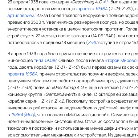
[
1
]
23 апреля 1938 года концерну
«Deschimag A.G.»
был выдан за
восьми эскадренных миноносцев
проекта
1936A
(
Z-23
-
Z-30
),
артиллерией
. Из-за более тяжелого вооружения полное водо
превысило 3500 т. Увеличились размерения корпуса, но общая
энергетическая установка в целом повторяли прототип. Голо
строй спустя 22 месяца после закладки (14.09.1940), для пос
потребовалось в среднем 18 месяцев (
Z-30
вступил в строй 15.11
В апреле 1939 года было принято решение о строительстве де
миноносцев
типа
1938B
. Однако, после начала
Второй Мирово
года, десять кораблей (
Z-31
-
Z-40
) были перезаказаны как эс
проекта
1936A
, причем строительство поручили верфям, зар
наилучшим образом при работе над кораблями предыдущих сер
(
Z-31
-
Z-36
) получил
«Deschimag A.G.»
, еще на четыре (
Z-37
-
Z
концерну Круппа
«Germaniawerft»
в Киле. 13 октября ей же за
корабля серии -
Z-41
и
Z-42
. Поскольку постройка осуществлял
выделенных рейхстагом на ведение боевых действий, шифр п
в
1936A(Mob)
, что означало «Мобилизационный». Сами же кор
идентичны довоенным систершипам. Отличия составляли лиш
технология постройки и использование менее дефицитных мат
во вспомогательных механизмах и устройствах. Из двенадцат