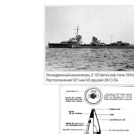
Эскадренный миноносец
Z-10 Hans Lody
типа
1934
Расположение 127-мм/45 орудий
SK С/34
.