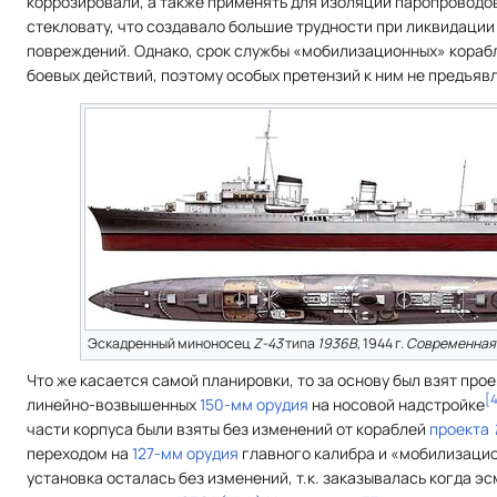
коррозировали, а также применять для изоляции паропроводо
стекловату, что создавало большие трудности при ликвидации
повреждений. Однако, срок службы «мобилизационных» кораб
боевых действий, поэтому особых претензий к ним не предъяв
Эскадренный миноносец
Z-43
типа
1936B
, 1944 г.
Современная
Что же касается самой планировки, то за основу был взят про
[
линейно-возвышенных
150-мм орудия
на носовой надстройке
части корпуса были взяты без изменений от кораблей
проекта
переходом на
127-мм орудия
главного калибра и «мобилизацио
установка осталась без изменений, т.к. заказывалась когда 