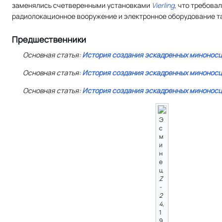
заменялись счетверенными установками
Vierling
, что требова
радиолокационное вооружение и электронное оборудование т
Предшественники
Основная статья:
История создания эскадренных миноносц
Основная статья:
История создания эскадренных миноносц
Основная статья:
История создания эскадренных миноносц
Э
с
м
и
н
е
ц
Z
-
2
4
,
1
9