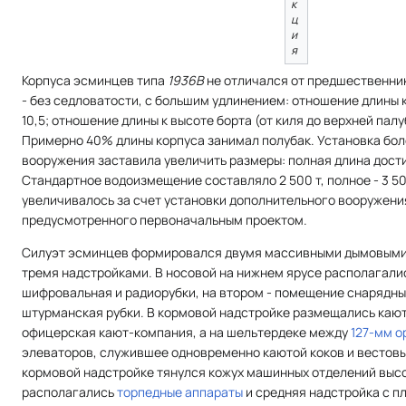
к
ц
и
я
Корпуса эсминцев типа
1936B
не отличался от предшественни
- без седловатости, с большим удлинением: отношение длины 
10,5; отношение длины к высоте борта (от киля до верхней палуб
Примерно 40% длины корпуса занимал полубак. Установка бол
вооружения заставила увеличить размеры: полная длина достигл
Стандартное водоизмещение составляло 2 500 т, полное - 3 50
увеличивалось за счет установки дополнительного вооружения
предусмотренного первоначальным проектом.
Силуэт эсминцев формировался двумя массивными дымовыми 
тремя надстройками. В носовой на нижнем ярусе располагали
шифровальная и радиорубки, на втором - помещение снарядны
штурманская рубки. В кормовой надстройке размещались кают
офицерская кают-компания, а на шельтердеке между
127-мм о
элеваторов, служившее одновременно каютой коков и вестовых
кормовой надстройке тянулся кожух машинных отделений высот
располагались
торпедные аппараты
и средняя надстройка с 