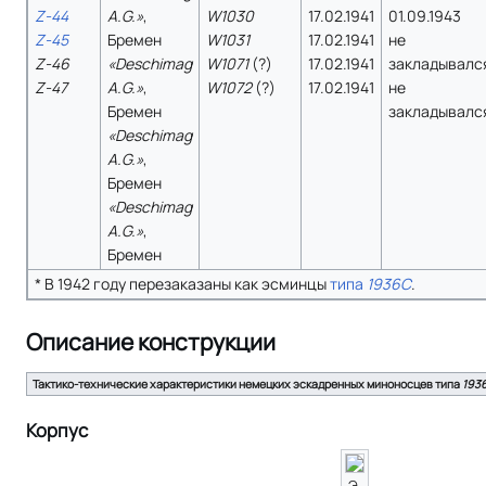
Z-44
A.G.»
,
W1030
17.02.1941
01.09.1943
Z-45
Бремен
W1031
17.02.1941
не
Z-46
«Deschimag
W1071
(?)
17.02.1941
закладывалс
Z-47
A.G.»
,
W1072
(?)
17.02.1941
не
Бремен
закладывалс
«Deschimag
A.G.»
,
Бремен
«Deschimag
A.G.»
,
Бремен
* В 1942 году перезаказаны как эсминцы
типа
1936C
.
Описание конструкции
Тактико-технические характеристики немецких эскадренных миноносцев типа
193
Корпус
Э