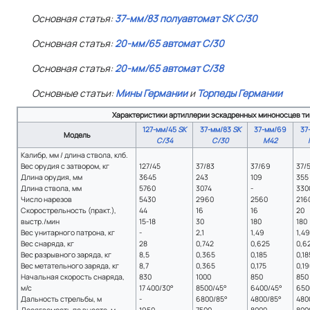
Основная статья:
37-мм/83 полуавтомат SK C/30
Основная статья:
20-мм/65 автомат C/30
Основная статья:
20-мм/65 автомат C/38
Основные статьи:
Мины Германии
и
Торпеды Германии
Характеристики артиллерии эскадренных миноносцев т
127-мм/45
SK
37-мм/83
SK
37-мм/69
37
Модель
С/34
C/30
M42
Калибр, мм / длина ствола, клб.
Вес орудия с затвором, кг
127/45
37/83
37/69
37/
Длина орудия, мм
3645
243
109
355
Длина ствола, мм
5760
3074
-
330
Число нарезов
5430
2960
2560
216
Скорострельность (практ.),
44
16
16
20
выстр./мин
15-18
30
180
180
Вес унитарного патрона, кг
-
2,1
1,49
1,4
Вес снаряда, кг
28
0,742
0,625
0,6
Вес разрывного заряда, кг
8,5
0,365
0,185
0,18
Вес метательного заряда, кг
8,7
0,365
0,175
0,1
Начальная скорость снаряда,
830
1000
850
850
м/с
17 400/30°
8500/45°
6400/45°
650
Дальность стрельбы, м
-
6800/85°
4800/85°
480