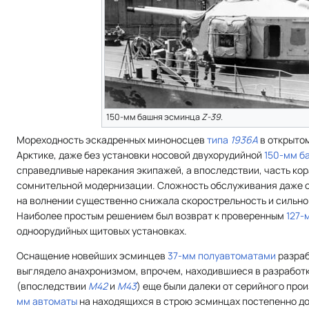
150-мм башня эсминца
Z-39
.
Мореходность эскадренных миноносцев
типа
1936A
в открытом
Арктике, даже без установки носовой двухорудийной
150-мм б
справедливые нарекания экипажей, а впоследствии, часть ко
сомнительной модернизации. Сложность обслуживания даже 
на волнении существенно снижала скорострельность и сильно
Наиболее простым решением был возврат к проверенным
127-
одноорудийных щитовых установках.
Оснащение новейших эсминцев
37-мм полуавтоматами
разраб
выглядело анахронизмом, впрочем, находившиеся в разработ
(впоследствии
M42
и
M43
) еще были далеки от серийного про
мм автоматы
на находящихся в строю эсминцах постепенно д