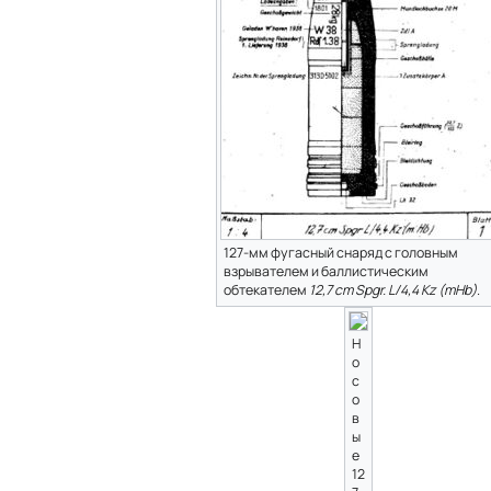
127-мм фугасный снаряд с головным
взрывателем и баллистическим
обтекателем
12,7 cm Spgr. L/4,4 Kz (mHb)
.
Н
о
с
о
в
ы
е
12