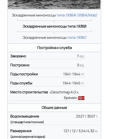
Эскадренные миноносцы
типа
1936A
/
1936A(Mob)
Эскадренные миноносцы типа
1936B
Эскадренные миноносцы
типа
1936C
Постройка и служба
Заказано
7
ед.
Построено
3
ед.
Годы постройки
1941-1944
гг.
Годы службы
1944-1945
гг.
Место строительства
«Deschimag A.G.»
,
Бремен
Общие данные
Водоизмещение
2527 / 3507
т.
(стандартное/полное)
Размерения
127 / 12 / 3,54/4,32
м.
(длина/ширина/осадка)