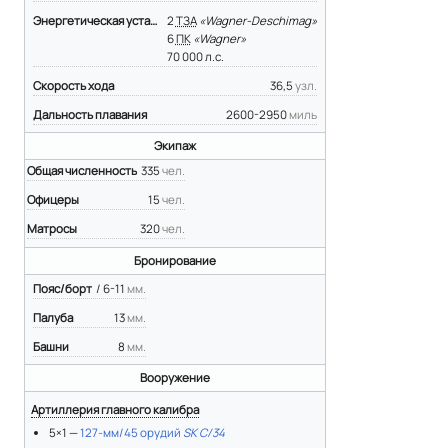
Энергетическая установка
2
ТЗА
«Wagner-Deschimag»
6
ПК
«Wagner»
70 000 л.с.
Скорость хода
36,5
узл.
Дальность плавания
2600-2950
миль
Экипаж
Общая численность
335
чел.
Офицеры
15
чел.
Матросы
320
чел.
Бронирование
Пояс/борт
/ 6-11
мм.
Палуба
13
мм.
Башни
8
мм.
Вооружение
Артиллерия главного калибра
5×1 —
127-мм/45 орудий
SK С/34