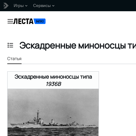
Игры
Сервисы
Перейти
к
Главное меню
содержанию
Эскадренные миноносцы ти
Отобразить/Скрыть содержание
Статья
Эскадренные миноносцы типа
1936B