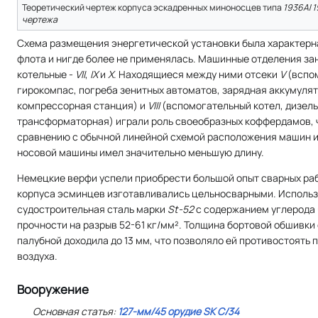
Теоретический чертеж корпуса эскадренных миноносцев типа
1936A
/
1
чертежа
Схема размещения энергетической установки была характерн
флота и нигде более не применялась. Машинные отделения з
котельные -
VII
,
IX
и
X
. Находящиеся между ними отсеки
V
(вспо
гирокомпас, погреба зенитных автоматов, зарядная аккумуля
компрессорная станция) и
VIII
(вспомогательный котел, дизель
трансформаторная) играли роль своеобразных коффердамов, 
сравнению с обычной линейной схемой расположения машин и,
носовой машины имел значительно меньшую длину.
Немецкие верфи успели приобрести большой опыт сварных раб
корпуса эсминцев изготавливались цельносварными. Исполь
судостроительная сталь марки
St-52
с содержанием углерода 
прочности на разрыв 52-61 кг/мм². Толщина бортовой обшивки 
палубной доходила до 13 мм, что позволяло ей противостоять 
воздуха.
Вооружение
Основная статья:
127-мм/45 орудие SK С/34