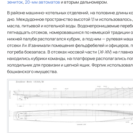
зениток
,
20-мм автоматов
и вторым дальномером.
В районе машинно-котельных отделений, на половине длины к
дно. Междудонное пространство высотой 1,1 м использовалось 
масла, питьевой и котельной воды. Водонепроницаемые переб
пятнадцать отсеков, номеровавшихся по немецкой традиции от
нижней палубе располагался кубрик, а под ним — рулевая маш
отсеки
II
и
III
занимали помещения фельдфебелей и офицеров, п
погреба боезапаса. В отсеках носовой части (
XI
-
XIV
) на главн
находились кубрики команды, на платформе располагались по
холодильник для провизии и цепной ящик. Форпик использовал
боцманского имущества.