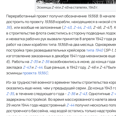
Эсминцы
Z-44
и
Z-45
на стапелях, 1943 г.
Переработанный проект получил обозначение
1936В
. В начале
достроить по проекту
1936B
корабли, находящиеся в низкой ст
36
), или вообще не заложенные (
Z-43
,
Z-44
,
Z-45
,
Z-46
,
Z-47
).
в строительстве флота сместились в сторону подводных лодо
и нехватка рабочих рук вызвали принятое 8 апреля 1942 года 
работ на семи кораблях типа
1936B
на два месяца. Одновреме
постройка трех разведывательных крейсеров
типа
1940
(
SP-1
,
изготовление заказанных в декабре 1941 года механизмов еще 
6
). Работы на
Z-35
и
Z-36
возобновились в июне, до конца года
закладка
Z-43
и
Z-44
. Еще раньше, в 1942 году,
Z-46
и
Z-47
были
эсминцы
проекта
1936C
.
Из-за трудностей военного времени темпы строительства кор
оказались еще ниже, чем у предыдущей серии. До конца 1943 г
Z-35
, в течение следующего года -
Z-36
и
Z-43
. Однотипные
Z-
задержаны постройкой. Во время массированного налета ави
29 июля 1944 года недостроенный
Z-44
получил несколько попа
достроечного бассейна, над водой остались только надстройк