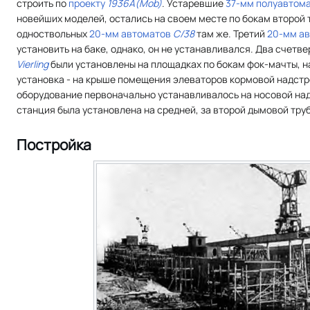
строить по
проекту
1936A(Mob)
. Устаревшие
37-мм полуавтом
новейших моделей, остались на своем месте по бокам второй т
одноствольных
20-мм автоматов
C/38
там же. Третий
20-мм а
установить на баке, однако, он не устанавливался. Два счетв
Vierling
были установлены на площадках по бокам фок-мачты, на
установка - на крыше помещения элеваторов кормовой надст
оборудование первоначально устанавливалось на носовой над
станция была установлена на средней, за второй дымовой тру
Постройка