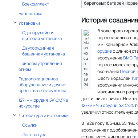
береговых батарей Норвег
Боекомплект
Баллистика
История создани
Установки
Отобразить/Скрыть подраздел Установки
В ходе проектиров
Одноорудийная
первоначально пред
щитовая установка
Ми
мм. Концерном
Rhei
Двухорудийная
но
орудие
с длиной ств
но
башенная установка
вооружение
ВМС Г
сц
Приборы управления
ы
первое морское ору
огнем
ти
окончания
Первой 
па
шести кораблей
ти
Радиолокационное
19
оборудование и другие
вооружении миноно
24
.
средства обнаружения
максимально разр
достигли англичан. Немцы 
127-мм орудия
SK C/34
в
127-мм/45 орудий
SK C/25
п
искусстве
увеличил относительную дл
Литература и источники
Отобразить/Скрыть подраздел Литература и источники
В 1928 году 105-мм/55 пушк
Ссылки
вооружение под обозначе
Литература
строящиеся миноносцы
ти