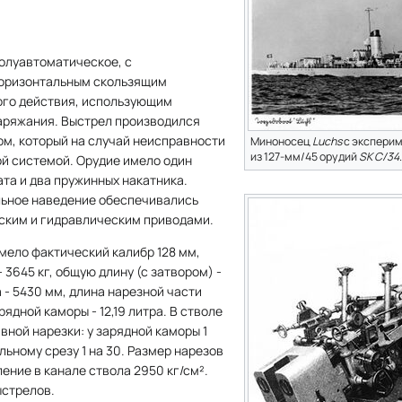
олуавтоматическое, с
горизонтальным скользящим
ого действия, использующим
аряжания. Выстрел производился
м, который на случай неисправности
Миноносец
Luchs
с экспери
из 127-мм/45 орудий
SK C/34
.
й системой. Орудие имело один
та и два пружинных накатника.
льное наведение обеспечивались
ским и гидравлическим приводами.
мело фактический калибр 128 мм,
 - 3645 кг, общую длину (с затвором) -
 - 5430 мм, длина нарезной части
рядной каморы - 12,19 литра. В стволе
вной нарезки: у зарядной каморы 1
ульному срезу 1 на 30. Размер нарезов
вление в канале ствола 2950 кг/см².
ыстрелов.