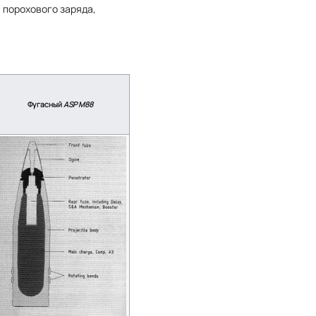
 порохового заряда,
Фугасный
ASP M88