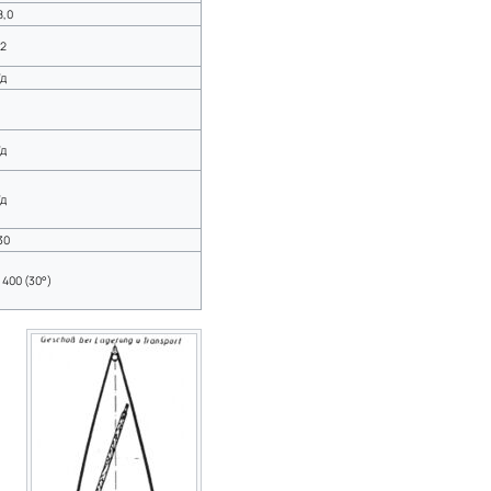
8,0
,2
/д
/д
/д
30
7 400 (30°)