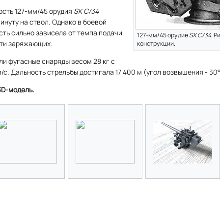
ость 127-мм/45 орудия
SK C/34
инуту на ствол. Однако в боевой
ть сильно зависела от темпа подачи
127-мм/45 орудие
SK C/34
. Р
ти заряжающих.
конструкции.
и фугасные снаряды весом 28 кг с
с. Дальность стрельбы достигала 17 400 м (угол возвышения - 30°
 3D-модель.