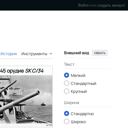
Войти
или
создать аккаунт
Внешний вид
скрыть
История
Инструменты
Текст
/45 орудие
SK C/34
Мелкий
Стандартный
Крупный
Ширина
Стандартно
Широко