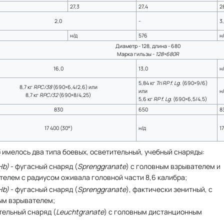
27,3
27,4
2
2,0
-
3
н/д
576
н
Диаметр - 128, длина - 680
Марка гильзы -
128×680R
16,0
13,0
н
5,84 кг
Tri RP f. Lg.
(690×9/6)
8,7 кг
RPC/38
(690×6,4/2,6) или
или
н
8,7 кг
RPC/32
(690×8/4,25)
5,6 кг
RP f. Lg.
(690×6,5/4,5)
830
650
8
17 400 (30°)
н/д
1
4
имелось два типа боевых, осветительный, учебный снаряды:
Hb)
- фугасный снаряд (
Sprenggranate
) с головным взрывателем и
елем с радиусом оживала головной части 8,6 калибра;
Hb)
- фугасный снаряд (
Sprenggranate
), фактически зенитный, с
ым взрывателем;
тельный снаряд (
Leuchtgranate
) с головным дистанционным