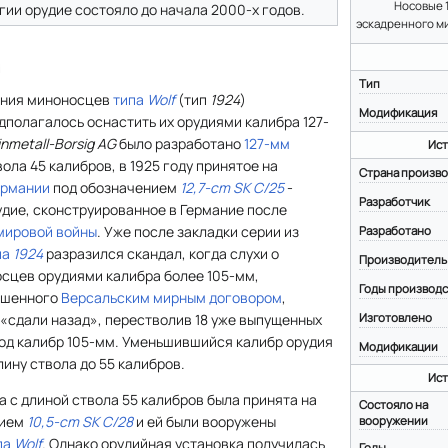
Носовые 
ии орудие состояло до начала 2000-х годов.
эскадренного м
я
Тип
ания миноносцев
типа
Wolf
(тип
1924
)
Модификация
полагалось оснастить их орудиями калибра 127-
nmetall-Borsig AG
было разработано
127-мм
Ист
ола 45 калибров, в 1925 году принятое на
Страна произво
ермании
под обозначением
12,7-cm SK C/25
-
Разработчик
дие, сконструированное в Германие после
мировой войны
. Уже после закладки серии из
Разработано
па
1924
разразился скандал, когда слухи о
Производитель
сцев орудиями калибра более 105-мм,
Годы производс
ешенного
Версальским мирным договором
,
Изготовлено
«сдали назад», перестволив 18 уже выпущенных
од калибр 105-мм. Уменьшившийся калибр орудия
Модификации
ину ствола до 55 калибров.
Ист
а с длиной ствола 55 калибров была принята на
Состояло на
нием
10,5-cm SK C/28
и ей были вооружены
вооружении
па
Wolf
. Однако орудийная установка получилась
Годы