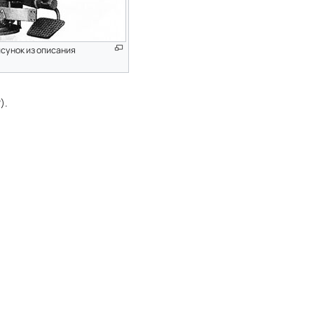
исунок из описания
).