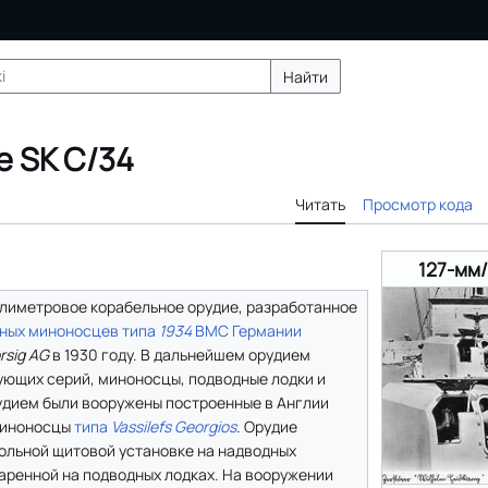
Найти
е SK C/34
Читать
Просмотр кода
127-мм
лиметровое корабельное орудие, разработанное
ных миноносцев
типа
1934
ВМС Германии
rsig AG
в 1930 году. В дальнейшем орудием
ющих серий, миноносцы, подводные лодки и
рудием были вооружены построенные в Англии
миноносцы
типа
Vassilefs Georgios
. Орудие
ольной щитовой установке на надводных
аренной на подводных лодках. На вооружении