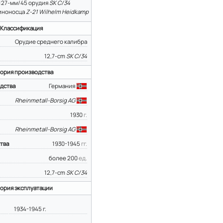
127-мм/45 орудия
SK C/34
иноносца
Z-21 Wilhelm Heidkamp
Классификация
Орудие среднего калибра
12,7-cm
SK C/34
ория производства
дства
Германия
Rheinmetall-Borsig AG
1930
г.
Rheinmetall-Borsig AG
тва
1930-1945
гг.
более 200
ед.
12,7-cm
SK C/34
ория эксплуатации
1934-1945 г.