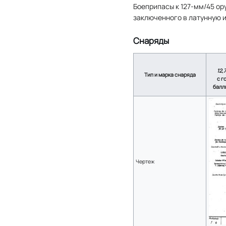
Боеприпасы к 127-мм/45 о
заключенного в латунную 
Снаряды
12,
Тип и марка снаряда
с г
балл
Чертеж