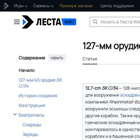
Игры
Сервисы
Премиум магазин
Центр поддержки
Перейти
к
Главное меню
содержанию
127-мм оруди
Содержание
скрыть
Статья
Начало
127-мм/45 орудие
SK
C/34
12,7-cm
SK C/34
— 128-мил
для вооружения
эскадрен
История создания
компанией
Rheinmetall-Bo
Конструкция
вооружили эсминцы следу
Боеприпасы
другие корабли. Также о
Отобразить/Скрыть подраздел Боеприпасы
греческие эскадренные 
Снаряды
монтировалось в одноств
Заряды
кораблях и в башенной сп