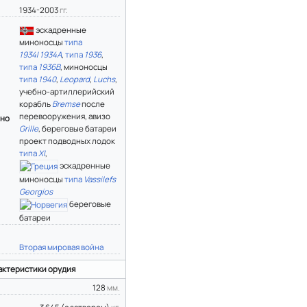
1934-2003
гг.
эскадренные
миноносцы
типа
1934
/
1934А
,
типа
1936
,
типа
1936B
, миноносцы
типа
1940
,
Leopard
,
Luchs
,
учебно-артиллерийский
корабль
Bremse
после
перевооружения, авизо
ено
Grille
, береговые батареи
проект подводных лодок
типа
XI
,
эскадренные
миноносцы
типа
Vassilefs
Georgios
береговые
батареи
Вторая мировая война
актеристики орудия
128
мм.