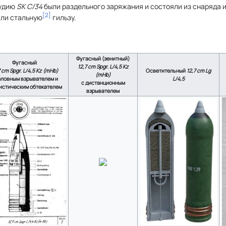
рудию
SK C/34
были раздельного заряжания и состояли из снаряда и
[
2
]
или стальную
гильзу.
Фугасный (зенитный)
Фугасный
12,7 cm Spgr. L/4,5 Kz
7 cm Spgr. L/4,5 Kz (mHb)
Осветительный
12,7 cm Lg
(mHb)
оловным взрывателем и
L/4,5
с дистанционным
истическим обтекателем
взрывателем