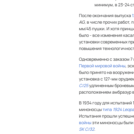
минимум, в 23-24 с
После окончания выпуска
AG
, в числе прочих работ
мм/45 пушки. И хотя принц
было - все изменения каса
установки современных при
повышения технологичност
Одновременно с заказом 7 
Первой мировой войны
, э
было принято на вооружен
установка с 127-мм оруди
C/25
удлиненным броневым
расположением амбразур в
В 1934 году для испытаний
миноносцы
типа
1924
Leopa
Испытания прошли успешно
войны
эти миноносцы были
SK C/32
.