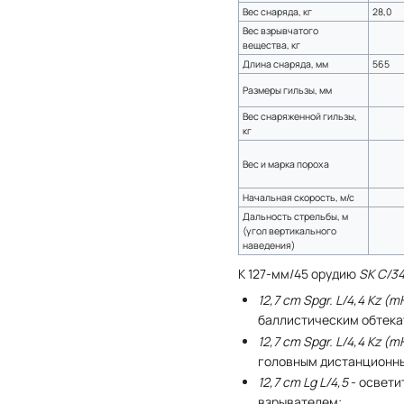
Вес снаряда, кг
28,0
Вес взрывчатого
вещества, кг
Длина снаряда, мм
565
Размеры гильзы, мм
Вес снаряженной гильзы,
кг
Вес и марка пороха
Начальная скорость, м/с
Дальность стрельбы, м
(угол вертикального
наведения)
К 127-мм/45 орудию
SK C/3
12,7 cm Spgr. L/4,4 Kz (m
баллистическим обтекат
12,7 cm Spgr. L/4,4 Kz (m
головным дистанционн
12,7 cm Lg L/4,5
- освети
взрывателем;