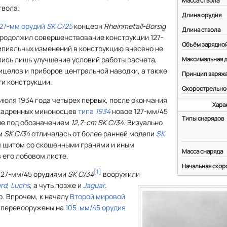
Масса ствола
твола.
Длина орудия
127-мм орудий
SK C/25
концерн
Rheinmetall-Borsig
Длина ствола
, продолжил совершенствование конструкции 127-
Объём зарядно
ипиальных изменений в конструкцию внесено не
лись лишь улучшение условий работы расчета,
Максимальная д
целов и приборов центральной наводки, а также
Принцип заряж
и конструкции.
Скорострельно
июля 1934 года четырех первых, после окончания
Хара
скадренных миноносцев
типа
1934
новое 127-мм/45
Типы снарядов
ие под обозначением
12,7-cm SK C/34
. Визуально
ем
SK С/34
отличалась от более ранней модели
SK
 щитом со скошенными гранями и иным
Масса снаряда
 его лобовом листе.
Начальная скор
[
1
]
 127-мм/45 орудиями
SK С/34
вооружили
rd
,
Luchs
, а чуть позже и
Jaguar
.
. Впрочем, к началу
Второй мировой
 перевооружены на
105-мм/45 орудия