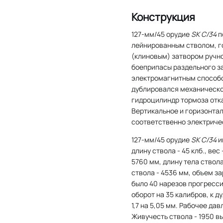
Конструкция
127-мм/45 орудие
SK C/34
п
лейнированным стволом, 
(клиновым) затвором ручн
боеприпасы раздельного з
электромагнитным способо
дублировался механическо
гидроцилиндр тормоза отка
Вертикальное и горизонта
соответственно электриче
127-мм/45 орудие
SK C/34
и
длину ствола - 45 клб., вес
5760 мм, длину тела ствола
ствола - 4536 мм, объем за
было 40 нарезов прогресси
оборот на 35 калибров, к д
1,7 на 5,05 мм. Рабочее да
Живучесть ствола - 1950 в