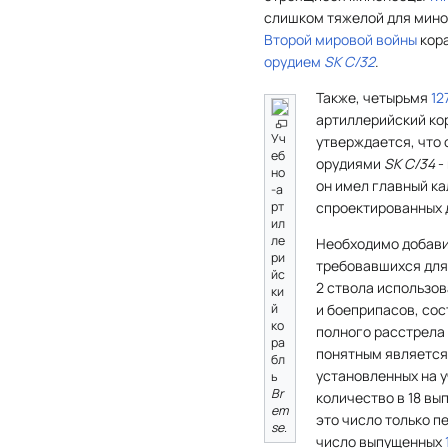
слишком тяжелой для минон
Второй мировой войны
кор
орудием
SK C/32
.
Также, четырьмя
12
артиллерийский ко
Уч
утверждается, что 
еб
орудиями
SK С/34
-
но
он имел главный ка
-а
рт
спроектированных 
ил
ле
Необходимо добавит
ри
требовавшихся для 
йс
2 ствола использов
ки
й
и боеприпасов, сос
ко
полного расстрела 
ра
понятным является
бл
установленных на 
ь
Br
количество в 18 вы
em
это число только п
se
.
число выпущенных