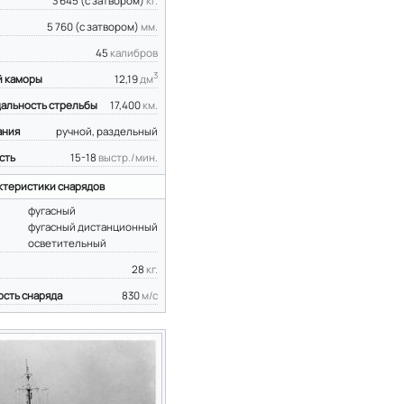
3 645 (с затвором)
кг.
5 760 (с затвором)
мм.
45
калибров
3
й каморы
12,19
дм
альность стрельбы
17,400
км.
ания
ручной, раздельный
сть
15-18
выстр./мин.
ктеристики снарядов
фугасный
фугасный дистанционный
осветительный
28
кг.
ость снаряда
830
м/с