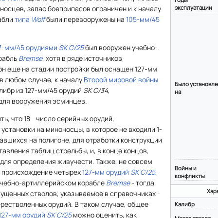
эксплуатации
осцев, запас боеприпасов ограничен и к началу
абли
типа
Wolf
были перевооружены на
105-мм/45
7-мм/45 орудиями
SK C/25
был вооружен учебно-
рабль
Bremse
, хотя в ряде источников
он еще на стадии постройки был оснащен 127-мм
 в любом случае, к началу
Второй мировой войны
Было установл
либр из 127-мм/45 орудий
SK С/34
,
на
для вооружения эсминцев.
ь, что 18 - число серийных орудий,
установки на миноносцы, в которое не входили 1-
авшихся на полигоне, для отработки конструкции
тавления таблиц стрельбы, и, в конце концов,
для определения живучести. Также, не совсем
Войны и
 происхождение четырех
127-мм орудий
SK C/25
,
конфликты
учебно-артиллерийском корабле
Bremse
- тогда
Хар
пущенных стволов, указываемое в справочниках -
ерестволенных орудий. В таком случае, общее
Калибр
127-мм орудий
SK С/25
можно оценить, как