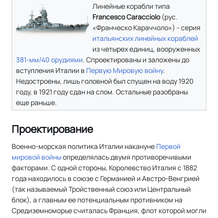
Линейные корабли типа
Francesco Caracciolo
(рус.
«Франческо Караччоло») - серия
итальянских
линейных кораблей
из четырех единиц, вооруженных
381-мм/40 орудиями
. Спроектированы и заложены до
вступления Италии в
Первую Мировую войну
.
Недостроены, лишь головной был спущен на воду 1920
году, в 1921 году сдан на слом. Остальные разобраны
еще раньше.
Проектирование
Военно-морская политика Италии накануне
Первой
мировой войны
определялась двумя противоречивыми
факторами. С одной стороны, Королевство Италия с 1882
года находилось в союзе с Германией и Австро-Венгрией
(так называемый Тройственный союз или Центральный
блок), а главным ее потенциальным противником на
Средиземноморье считалась Франция, флот которой могли