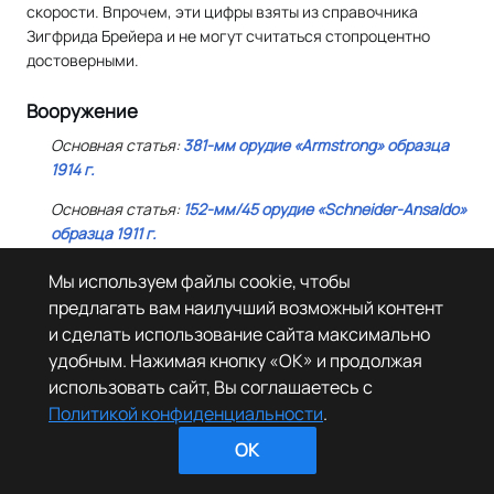
скорости. Впрочем, эти цифры взяты из справочника
Зигфрида Брейера и не могут считаться стопроцентно
достоверными.
Вооружение
Основная статья:
381-мм орудие «Armstrong» образца
1914 г.
Основная статья:
152-мм/45 орудие «Schneider-Ansaldo»
образца 1911 г.
Основная статья:
40-мм/39 автомат «Vickers-Terni»
Мы используем файлы cookie, чтобы
модели 1915 г.
предлагать вам наилучший возможный контент
и сделать использование сайта максимально
Основная статья:
Торпеды Италии
удобным. Нажимая кнопку «OK» и продолжая
использовать сайт, Вы соглашаетесь с
Политикой конфиденциальности
.
OK