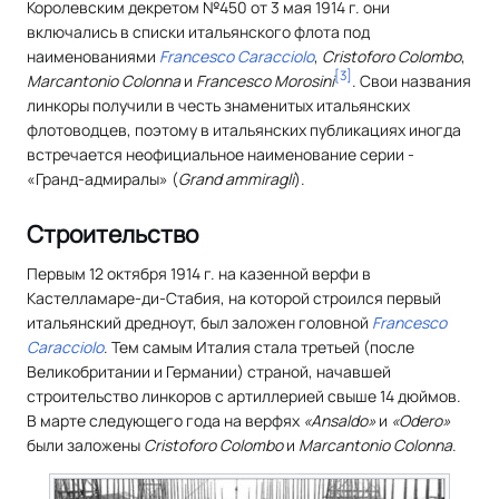
Королевским декретом №450 от 3 мая 1914 г. они
включались в списки итальянского флота под
наименованиями
Francesco Caracciolo
,
Cristoforo Colombo
,
[
3
]
Marcantonio Colonna
и
Francesco Morosini
. Свои названия
линкоры получили в честь знаменитых итальянских
флотоводцев, поэтому в итальянских публикациях иногда
встречается неофициальное наименование серии -
«Гранд-адмиралы» (
Grand ammiragli
).
Строительство
Первым 12 октября 1914 г. на казенной верфи в
Кастелламаре-ди-Стабия, на которой строился первый
итальянский дредноут, был заложен головной
Francesco
Caracciolo
. Тем самым Италия стала третьей (после
Великобритании и Германии) страной, начавшей
строительство линкоров с артиллерией свыше 14 дюймов.
В марте следующего года на верфях
«Ansaldo»
и
«Odero»
были заложены
Cristoforo Colombo
и
Marcantonio Colonna
.