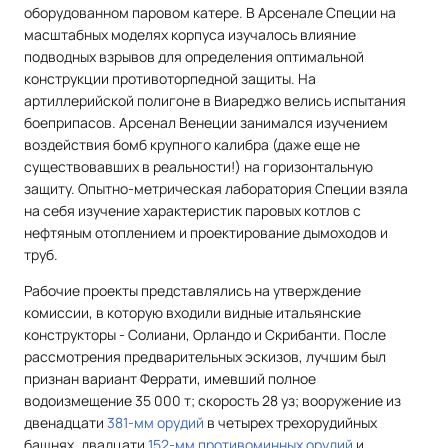
оборудованном паровом катере. В Арсенале Специи на
масштабных моделях корпуса изучалось влияние
подводных взрывов для определения оптимальной
конструкции противоторпедной защиты. На
артиллерийской полигоне в Виареджо велись испытания
боеприпасов. Арсенал Венеции занимался изучением
воздействия бомб крупного калибра (даже еще не
существовавших в реальности!) на горизонтальную
защиту. Опытно-метрическая лаборатория Специи взяла
на себя изучение характеристик паровых котлов с
нефтяным отоплением и проектирование дымоходов и
труб.
Рабочие проекты представлялись на утверждение
комиссии, в которую входили видные итальянские
конструкторы - Солиани, Орландо и Скрибанти. После
рассмотрения предварительных эскизов, лучшим был
признан вариант Феррати, имевший полное
водоизмещение 35 000 т; скорость 28 уз; вооружение из
двенадцати
381-мм орудий
в четырех трехорудийных
башнях, двадцати
152-мм противоминных орудий
и