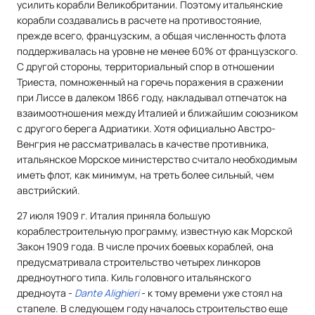
усилить корабли Великобритании. Поэтому итальянские
корабли создавались в расчете на противостояние,
прежде всего, французским, а общая численность флота
поддерживалась на уровне не менее 60% от французского.
С другой стороны, территориальный спор в отношении
Триеста, помноженный на горечь поражения в сражении
при Лиссе в далеком 1866 году, накладывал отпечаток на
взаимоотношения между Италией и ближайшим союзником
с другого берега Адриатики. Хотя официально Австро-
Венгрия не рассматривалась в качестве противника,
итальянское Морское министерство считало необходимым
иметь флот, как минимум, на треть более сильный, чем
австрийский.
27 июля 1909 г. Италия приняла большую
кораблестроительную программу, известную как Морской
Закон 1909 года. В числе прочих боевых кораблей, она
предусматривала строительство четырех линкоров
дредноутного типа. Киль головного итальянского
дредноута -
Dante Alighieri
- к тому времени уже стоял на
стапеле. В следующем году началось строительство еще