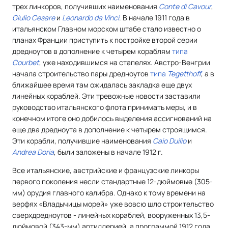
трех линкоров, получивших наименования
Conte di Cavour
,
Giulio Cesare
и
Leonardo da Vinci
. В начале 1911 года в
итальянском Главном морском штабе стало известно о
планах Франции приступить к постройке второй серии
дредноутов в дополнение к четырем кораблям
типа
Courbet
, уже находившимся на стапелях. Австро-Венгрии
начала строительство пары дредноутов
типа
Tegetthoff
, а в
ближайшее время там ожидалась закладка еще двух
линейных кораблей. Эти тревожные новости заставили
руководство итальянского флота принимать меры, и в
конечном итоге оно добилось выделения ассигнований на
еще два дредноута в дополнение к четырем строящимся.
Эти корабли, получившие наименования
Caio Duilio
и
Andrea Doria
, были заложены в начале 1912 г.
Все итальянские, австрийские и французские линкоры
первого поколения несли стандартные 12-дюймовые (305-
мм) орудия главного калибра. Однако к тому времени на
верфях «Владычицы морей» уже вовсю шло строительство
сверхдредноутов - линейных кораблей, вооруженных 13,5-
дюймовой (343-мм) артиллерией, а программой 1912 года