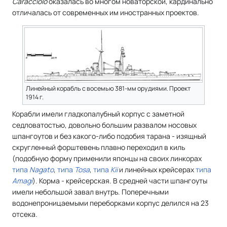
Caracciolo
оказалась во многом новаторской, кардинально
отличалась от современных им иностранных проектов.
Линейный корабль с восемью 381-мм орудиями. Проект
1914 г.
Корабли имели гладкопалубный корпус с заметной
седловатостью, довольно большим развалом носовых
шпангоутов и без какого-либо подобия тарана - изящный
скругленный форштевень плавно переходил в киль
(подобную форму применили японцы на своих линкорах
типа
Nagato
,
типа
Tosa
,
типа
Kii
и линейных крейсерах
типа
Amagi
). Корма - крейсерская. В средней части шпангоуты
имели небольшой завал внутрь. Поперечными
водонепроницаемыми переборками корпус делился на 23
отсека.