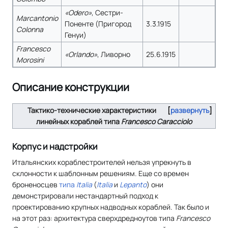
«Odero»
, Сестри-
Marcantonio
Поненте (Пригород
3.3.1915
Colonna
Генуи)
Francesco
«Orlando»
, Ливорно
25.6.1915
Morosini
Описание конструкции
Тактико-технические характеристики
развернуть
линейных кораблей типа
Francesco Caracciolo
Корпус и надстройки
Итальянских кораблестроителей нельзя упрекнуть в
склонности к шаблонным решениям. Еще со времен
броненосцев
типа
Italia
(
Italia
и
Lepanto
) они
демонстрировали нестандартный подход к
проектированию крупных надводных кораблей. Так было и
на этот раз: архитектура сверхдредноутов типа
Francesco