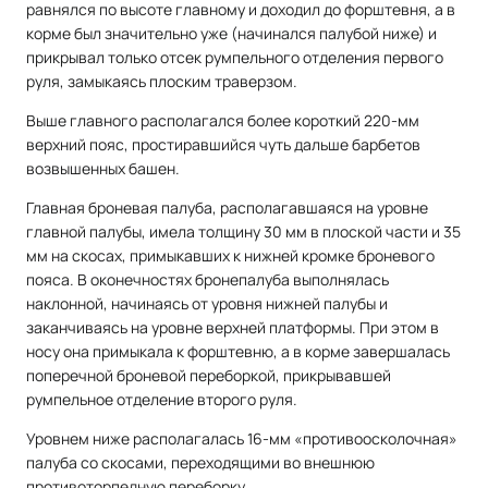
равнялся по высоте главному и доходил до форштевня, а в
корме был значительно уже (начинался палубой ниже) и
прикрывал только отсек румпельного отделения первого
руля, замыкаясь плоским траверзом.
Выше главного располагался более короткий 220-мм
верхний пояс, простиравшийся чуть дальше барбетов
возвышенных башен.
Главная броневая палуба, располагавшаяся на уровне
главной палубы, имела толщину 30 мм в плоской части и 35
мм на скосах, примыкавших к нижней кромке броневого
пояса. В оконечностях бронепалуба выполнялась
наклонной, начинаясь от уровня нижней палубы и
заканчиваясь на уровне верхней платформы. При этом в
носу она примыкала к форштевню, а в корме завершалась
поперечной броневой переборкой, прикрывавшей
румпельное отделение второго руля.
Уровнем ниже располагалась 16-мм «противоосколочная»
палуба со скосами, переходящими во внешнюю
противоторпедную переборку.