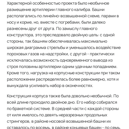
Характерной особенностью проекта было необычное
размещение артиллерии главного калибра. Башни
располагались по линейно-возвышенной схеме, парами в
носу и корме, но, вместе с погребами, были далеко
разнесены друг от друга. По замыслу главного
конструктора, это преследовало двойную цель: с одной
стороны, так башням обеспечивалась максимально
широкая диаграмма стрельбы и уменьшалось воздействие
пороховых газов на надстройки, с другой - практически
исключалась возможность одновременного вывода из
строя половины артиллерии одним удачным попаданием.
Кроме того, нагрузка на корпусные конструкции при таком
расположении распределялась более равномерно, хотя и
вынуждала усиливать набор в оконечностях.
Конструкция корпуса также была довольно необычной. По
всей длине проходило двойное дно. Его набор собирался
по бракетной системе. В средней части с каждой стороны
от киля имелось по девять неразрезных продольных
стрингеров, в районе носовой возвышенной башни их
оставалось по восемь, в районе концевых башен - по семь.