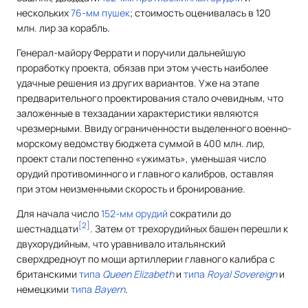
нескольких
76-мм пушек
; стоимость оценивалась в 120
млн. лир за корабль.
Генерал-майору Феррати и поручили дальнейшую
проработку проекта, обязав при этом учесть наиболее
удачные решения из других вариантов. Уже на этапе
предварительного проектирования стало очевидным, что
заложенные в техзадании характеристики являются
чрезмерными. Ввиду ограниченности выделенного военно-
морскому ведомству бюджета суммой в 400 млн. лир,
проект стали постепенно «ужимать», уменьшая число
орудий противоминного и главного калибров, оставляя
при этом неизменными скорость и бронирование.
Для начала число
152-мм орудий
сократили до
[
2
]
шестнадцати
. Затем от трехорудийных башен перешли к
двухорудийным, что уравнивало итальянский
сверхдредноут по мощи артиллерии главного калибра с
британскими
типа
Queen Elizabeth
и
типа
Royal Sovereign
и
немецкими
типа
Bayern
.