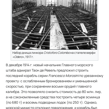
Набор днища линкора
Cristoforo Colombo
на стапеле верфи
«Odero»
, 1917 г.
В декабре 1914 г. новый начальник Главного морского
штаба адмирал Таон де Ревель предложил строить
последний корабль серии
Francesco Morosini
по урезанному
проекту: с ослабленным бронированием и уменьшенной
скоростью, при сохранении восьми орудий главного
калибра. Это позволяло снизить стоимость до 80 млн. лир,
а на сэкономленные средства построить четыре эсминца
(по 680 т) и восемь подводных лодок (по 250 т). Однако,
морской министр отклонил предложение, и корабль был