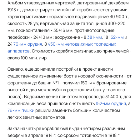
Альбом утвержденных чертежей, датированный декабрем
1913 г., демонстрирует линейный корабль со следующими
характеристиками: нормальное водоизмещение 30 900 т;
скорость 28 уз; вертикальная защита толщиной 300-220
мм, горизонтальная - 35+16 мм, противоторпедные
переборки - 24+10 мм; вооружение - 8
381-мм
, 18
152-мм
и
24
76-мм орудия
, 8
450-мм неподвижных торпедных
аппаратов
. Стоимость корабля снизилась до приемлемой -
около 100 млн. лир.
Однако, еще до начала постройки в проект внесли
существенное изменение: борт в носовой оконечности - от
форштевня до башни №1 - получил 150-мм бронирование
высотой в два межпалубных расстояния (как у главного
пояса). Водоизмещение при этом возросло до 31 400 т, для
компенсации веса пришлось снять шесть
152-мм орудий
, а
76-мм пушки
решили заменить большим количеством
легких зенитных автоматов.
Заказ на четыре корабля был выдан четырем различным
верфям в апреле 1914 г. со сроком готовности в 1918 г.