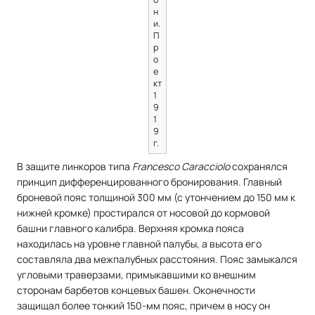
н
и.
П
р
о
е
кт
1
9
1
9
г.
В защите линкоров типа
Francesco Caracciolo
сохранялся
принцип дифференцированного бронирования. Главный
броневой пояс толщиной 300 мм (с утончением до 150 мм к
нижней кромке) простирался от носовой до кормовой
башни главного калибра. Верхняя кромка пояса
находилась на уровне главной палубы, а высота его
составляла два межпалубных расстояния. Пояс замыкался
угловыми траверзами, примыкавшими ко внешним
сторонам барбетов концевых башен. Оконечности
защищал более тонкий 150-мм пояс, причем в носу он