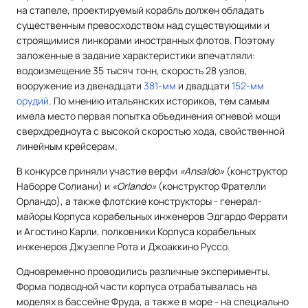
на стапеле, проектируемый корабль должен обладать
существенным превосходством над существующими и
строящимися линкорами иностранных флотов. Поэтому
заложенные в задание характеристики впечатляли:
водоизмещение 35 тысяч тонн, скорость 28 узлов,
вооружение из двенадцати
381-мм
и двадцати
152-мм
орудий
. По мнению итальянских историков, тем самым
имела место первая попытка объединения огневой мощи
сверхдредноута с высокой скоростью хода, свойственной
линейным крейсерам.
В конкурсе приняли участие верфи
«Ansaldo»
(конструктор
Наборре Солиани) и
«Orlando»
(конструктор Фрателли
Орландо), а также флотские конструкторы - генерал-
майоры Корпуса корабельных инженеров Эдгардо Феррати
и Агостино Карли, полковники Корпуса корабельных
инженеров Джузеппе Рота и Джоаккино Руссо.
Одновременно проводились различные эксперименты.
Форма подводной части корпуса отрабатывалась на
моделях в бассейне Фруда, а также в море - на специально