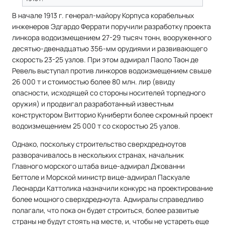
В начале 1913 г. генерал-майору Корпуса корабельных
инженеров Эдгардо Феррати поручили разработку проекта
линкора водоизмещением 27-29 тысяч тонн, вооруженного
десятью-двенадцатью 356-мм орудиями и развивающего
скорость 23-25 узлов. При этом адмирал Паоло Таон де
Ревель выступал против линкоров водоизмещением свыше
26 000 т и стоимостью более 80 млн. лир (ввиду
опасности, исходящей со стороны носителей торпедного
оружия) и продвигал разработанный известным
конструктором Витторио Куниберти более скромный проект
водоизмещением 25 000 т со скоростью 25 узлов.
Однако, поскольку строительство сверхдредноутов
разворачивалось в нескольких странах, начальник
Главного морского штаба вице-адмирал Джованни
Беттоле и Морской министр вице-адмирал Паскуале
Леонарди Каттолика назначили конкурс на проектирование
более мощного сверхдредноута. Адмиралы справедливо
полагали, что пока он будет строиться, более развитые
страны не будут стоять на месте, и, чтобы не устареть еще