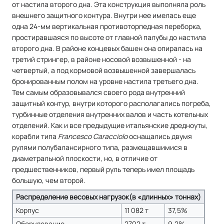
от настила второго дна. Эта конструкция выполняла роль
внешнего защитного контура. Внутри нее имелась еще
одна 24-мм вертикальная противоторпедная переборка,
простиравшаяся по высоте от главной палубы до настила
второго дна. В районе концевых башен она опиралась на
третий стрингер, в районе носовой возвышенной - на
четвертый, а под кормовой возвышенной завершалась
бронированным полом на уровне настила третьего дна.
Тем самым образовывался своего рода внутренний
защитный контур, внутри которого располагались погреба,
турбинные отделения внутренних валов и часть котельных
отделений. Как и все предыдущие итальянские дредноуты,
корабли типа
Francesco Caracciolo
оснащались двумя
рулями полубалансирного типа, размещавшимися в
диаметральной плоскости, но, в отличие от
предшественников, первый руль теперь имел площадь
большую, чем второй.
Распределение весовых нагрузок(в «длинных» тоннах)
Корпус
11 082 т
37,5%
Оборудование
2702 т
9,2%