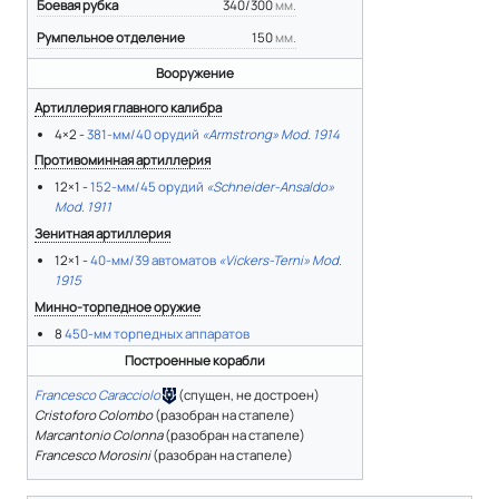
Боевая рубка
340/300
мм.
Румпельное отделение
150
мм.
Вооружение
Артиллерия главного калибра
4×2 -
381-мм/40 орудий
«Armstrong» Mod. 1914
Противоминная артиллерия
12×1 -
152-мм/45 орудий
«Schneider-Ansaldo»
Mod. 1911
Зенитная артиллерия
12×1 -
40-мм/39 автоматов
«Vickers-Terni» Mod.
1915
Минно-торпедное оружие
8
450-мм торпедных аппаратов
Построенные корабли
Francesco Caracciolo
(спущен, не достроен)
Cristoforo Colombo
(разобран на стапеле)
Marcantonio Colonna
(разобран на стапеле)
Francesco Morosini
(разобран на стапеле)