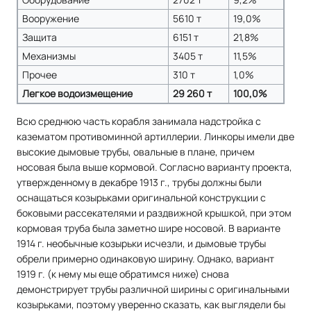
Вооружение
5610 т
19,0%
Защита
6151 т
21,8%
Механизмы
3405 т
11,5%
Прочее
310 т
1,0%
Легкое водоизмещение
29 260 т
100,0%
Всю среднюю часть корабля занимала надстройка с
казематом противоминной артиллерии. Линкоры имели две
высокие дымовые трубы, овальные в плане, причем
носовая была выше кормовой. Согласно варианту проекта,
утвержденному в декабре 1913 г., трубы должны были
оснащаться козырьками оригинальной конструкции с
боковыми рассекателями и раздвижной крышкой, при этом
кормовая труба была заметно шире носовой. В варианте
1914 г. необычные козырьки исчезли, и дымовые трубы
обрели примерно одинаковую ширину. Однако, вариант
1919 г. (к нему мы еще обратимся ниже) снова
демонстрирует трубы различной ширины с оригинальными
козырьками, поэтому уверенно сказать, как выглядели бы