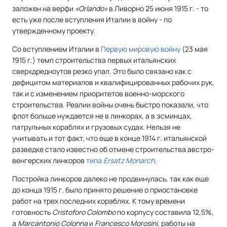
заложен на верфи
«Orlando»
в Ливорно 25 июня 1915 г. - то
есть уже после вступления Италии в войну - по
утвержденному проекту.
Со вступлением Италии в
Первую мировую войну
(23 мая
1915 г.) темп строительства первых итальянских
сверхдредноутов резко упал. Это было связано как с
дефицитом материалов и квалифицированных рабочих рук,
так и с изменением приоритетов военно-морского
строительства. Реалии войны очень быстро показали, что
флот больше нуждается не в линкорах, а в эсминцах,
патрульных кораблях и грузовых судах. Нельзя не
учитывать и тот факт, что еще в конце 1914 г. итальянской
разведке стало известно об отмене строительства австро-
венгерских линкоров
типа
Ersatz Monarch
.
Постройка линкоров далеко не продвинулась, так как еще
до конца 1915 г. было принято решение о приостановке
работ на трех последних кораблях. К тому времени
готовность
Cristoforo Colombo
по корпусу составила 12,5%,
а
Marcantonio Colonna
и
Francesco Morosini
, работы на