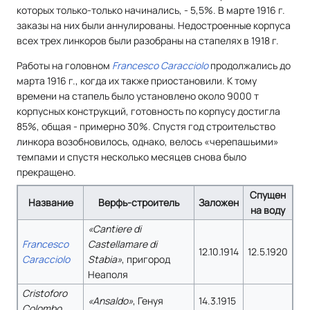
которых только-только начинались, - 5,5%. В марте 1916 г.
заказы на них были аннулированы. Недостроенные корпуса
всех трех линкоров были разобраны на стапелях в 1918 г.
Работы на головном
Francesco Caracciolo
продолжались до
марта 1916 г., когда их также приостановили. К тому
времени на стапель было установлено около 9000 т
корпусных конструкций, готовность по корпусу достигла
85%, общая - примерно 30%. Спустя год строительство
линкора возобновилось, однако, велось «черепашьими»
темпами и спустя несколько месяцев снова было
прекращено.
Спущен
Название
Верфь-строитель
Заложен
на воду
«Cantiere di
Francesco
Castellamare di
12.10.1914
12.5.1920
Caracciolo
Stabia»
, пригород
Неаполя
Cristoforo
«Ansaldo»
, Генуя
14.3.1915
Colombo