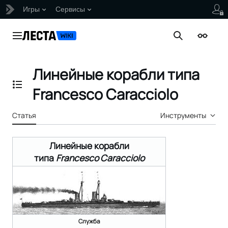
Игры
Сервисы
Перейти
к
Главное меню
Поиск
Внешни
содержанию
Линейные корабли типа
Отобразить/Скрыть содержание
Francesco Caracciolo
Статья
Инструменты
Линейные корабли
типа
Francesco Caracciolo
Служба