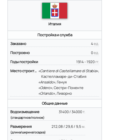
Италия
Постройка и служба
Заказано
4
ед.
Построено
0
ед.
Годы постройки
1914 - 1920
гг.
Место строительства
«Cantiere di Castellamare di Stabia»
,
Кастелламаре-ди-Стабия
«Ansaldo»
, Генуя
«Odero»
, Сестри-Поненте
«Orlando»
, Ливорно
Общие данные
Водоизмещение
31400 / 34000
т.
(стандартное/полное)
Размерения
212,08 / 29,6 / 9,5
м.
(длина/ширина/осадка)