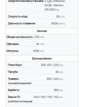
Энергетическая установка
4
ТЗА
«Parsons»
20
ПК
«Yarrow»
105 000 л.с.
Скорость хода
28
узл.
Дальность плавания
8000
миль
Экипаж
Общая численность
1130
чел.
Офицеры
34
чел.
Матросы
1096
чел.
Бронирование
Пояс/борт
300-150 / 220
мм.
Палуба
30
мм.
Траверз
300 / 220
мм.
(носовой/кормовой)
Барбеты
300
мм.
Башни ГК
400 / 150 / 150 / 150
мм.
(лоб/бок/тыл/крыша)