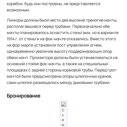
корабли, будь они построены, не представляется
возможным.
Линкоры должны были нести две высокие треногие мачты,
располагавшиеся перед трубами. Первоначально обе
мачты планировалось оснастить стеньгами, но в варианте
1914 г. от стеньги на фок-мачте отказались. Вместо этого
на фор-марсе установили пост управления огнем,
одновременно увеличив высоту поддерживающих опор
обеих мачт. Прожектора должны были устанавливаться на
основной стойке фок-мачты, а также на специальных
площадках с задней стороны кормовой трубы. Перед грот-
мачтой были предусмотрены опоры шлюпочных кранов,
сами шлюпки размещались между дымовыми трубами.
Бронирование
С
х
е
м