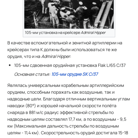
105-мм установка на крейсере
Admiral Hipper
В качестве вспомогательной и зенитной артиллерии на
крейсерах типа К должны были использоваться те же
орудия, что и на
Admiral Hipper
:
105-мм сдвоенная орудийная установка Flak L/65 C/37
Основная статья:
105-мм орудие SK C/37
Являлась универсальным корабельным артиллерийским
орудием, способным поражать как воздушные, так и
надводные цели. Благодаря отличным вертикальным углам
наводки (80°) и хорошей начальной скорости полёта
снаряда в 881 м/c радиус эффективной стрельбы по
надводным целям составлял 17,7 км, а по воздушным - 9,5
км (Максимальная дальность стрельбы по воздушным
целям - 11,4 км). Скорострельность орудий достигала 15-18