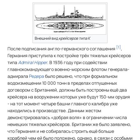
Внешний вид
крейсеров типа K
[
1
]
После подписания англо-германского соглашения
,
Германия приступила к постройке трёх тяжелых крейсеров
типа
Admiral Hipper
. В 1936 году при содействии
главнокомандующего военно-морским флотом генерала-
адмирала
Редера
было решено, что при формальном
водоизмещении 10 000 тонн в пределах отпущенных
договором с Британией, должны быть построены ещё два
крейсера на вооружении которых уже будут 150-мм орудия
- на тот момент четыре башни главного калибра уже
находились в производстве. Данным жестом
демонстрировалась «добрая воля» в ограничении числа
немецких тяжелых крейсеров. Британии же было заявлено,
что Германия и не собиралась строить ещё больше
кораблей чем ей было положено, однако, в связи с особыми