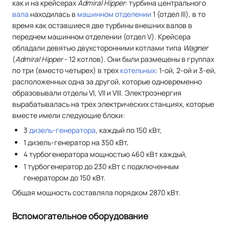
как и на крейсерах
Admiral Hipper
: турбина центрального
вала
находилась в
машинном отделении
1 (отдел III), в то
время как оставшиеся две турбины внешних валов в
переднем машинном отделении (отдел V). Крейсера
обладали девятью двухсторонними котлами типа
Wagner
(
Admiral Hipper
- 12 котлов). Они были размещены в группах
по три (вместо четырех) в трех
котельных
: 1-ой, 2-ой и 3-ей,
расположенных одна за другой, которые одновременно
образовывали отделы VI, VII и VIII. Электроэнергия
вырабатывалась на трех электрических станциях, которые
вместе имели следующие блоки:
3
дизель-генератора
, каждый по 150 кВт,
1 дизель-генератор на 350 кВт,
4 турбогенератора мощностью 460 кВт каждый,
1 турбогенератор до 230 кВт с подключенным
генератором до 150 кВт.
Общая мощность составляла порядком 2870 кВт.
Вспомогательное оборудование