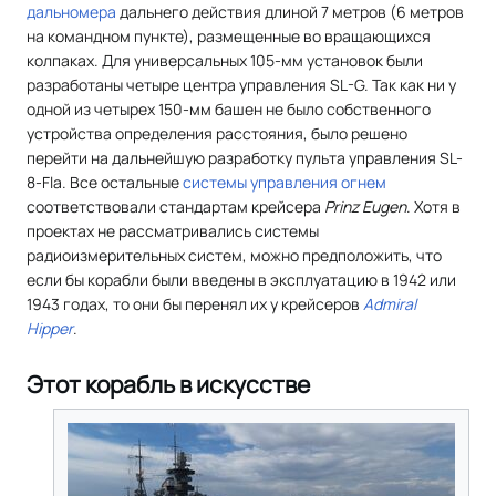
дальномера
дальнего действия длиной 7 метров (6 метров
на командном пункте), размещенные во вращающихся
колпаках. Для универсальных 105-мм установок были
разработаны четыре центра управления SL-G. Так как ни у
одной из четырех 150-мм башен не было собственного
устройства определения расстояния, было решено
перейти на дальнейшую разработку пульта управления SL-
8-Fla. Все остальные
системы управления огнем
соответствовали стандартам крейсера
Prinz Eugen
. Хотя в
проектах не рассматривались системы
радиоизмерительных систем, можно предположить, что
если бы корабли были введены в эксплуатацию в 1942 или
1943 годах, то они бы перенял их у крейсеров
Admiral
Hipper
.
Этот корабль в искусстве