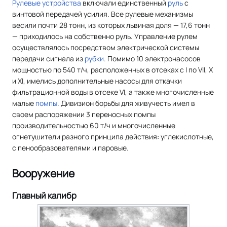
Рулевые устройства
включали единственный
руль
с
винтовой передачей усилия. Все рулевые механизмы
весили почти 28 тонн, из которых львиная доля — 17,6 тонн
— приходилось на собственно руль. Управление рулем
осуществлялось посредством электрической системы
передачи сигнала из
рубки
. Помимо 10 электронасосов
мощностью по 540 т/ч, расположенных в отсеках с I по VII, X
и XI, имелись дополнительные насосы для откачки
фильтрационной воды в отсеке VI, а также многочисленные
малые
помпы
. Дивизион борьбы для живучесть имел в
своем распоряжении 3 переносных помпы
производительностью 60 т/ч и многочисленные
огнетушители разного принципа действия: углекислотные,
с пенообразователями и паровые.
Вооружение
Главный калибр