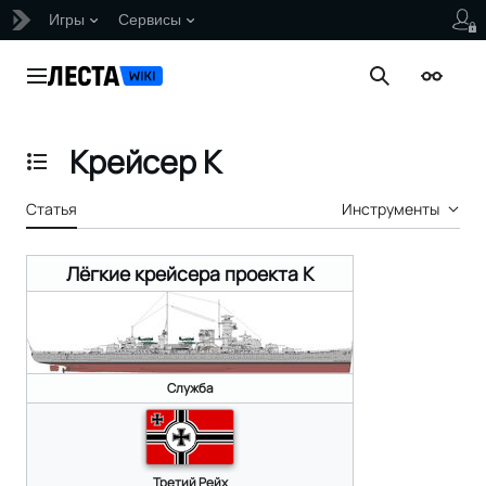
Игры
Сервисы
Перейти
к
Главное меню
Поиск
Внешни
содержанию
Крейсер K
Отобразить/Скрыть содержание
Статья
Инструменты
Лёгкие крейсера проекта K
Служба
Третий Рейх