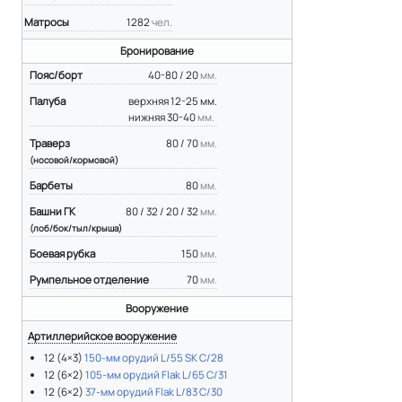
Матросы
1282
чел.
Бронирование
Пояс/борт
40-80 / 20
мм.
Палуба
верхняя 12-25 мм.
нижняя 30-40
мм.
Траверз
80 / 70
мм.
(носовой/кормовой)
Барбеты
80
мм.
Башни ГК
80 / 32 / 20 / 32
мм.
(лоб/бок/тыл/крыша)
Боевая рубка
150
мм.
Румпельное отделение
70
мм.
Вооружение
Артиллерийское вооружение
12 (4×3)
150-мм орудий L/55 SK C/28
12 (6×2)
105-мм орудий Flak L/65 C/31
12 (6×2)
37-мм орудий Flak L/83 C/30