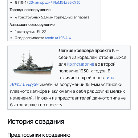
8 (10×1)
20-мм орудий FlaMG L/65 C/30
Торпедное вооружение
4 трёхтрубных 533-мм торпедных аппарата
Авиационное вооружение
1 катапульта FL-22
3 гидросамолета
Arado Ar 196 A-4
Легкие крейсера проекта K
—
серия из кораблей, строившихся
для
Кригсмарине
во второй
половине 1930-х годов. В
отличие от крейсеров
типа
Admiral Hipper
имели на вооружении 150-мм установки
главного калибра и включали в себя ряд других мелких
изменений. Ни один из представителей данного типа не
был завершён по проекту.
История создания
Предпосылки к созданию