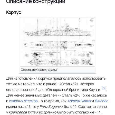
Описание конструкции
Корпус
Схема
крейсеров типа K
Для изготовления корпуса предполагалось использовать
тот же материал, что и ранее - «Сталь 52», которая
[
3
]
являлась основой для «Однородной брони типа Крупп»
.
Для менее значимых деталей - «Сталь 42». То же касалось
и
судовых отсеков
- в то время, как
Admiral Hipper
и
Blücher
имели лишь 13, то у
Prinz Eugen
их было 14. Соответственно,
у
крейсеров типа K
их должно было быть столько же - 14.