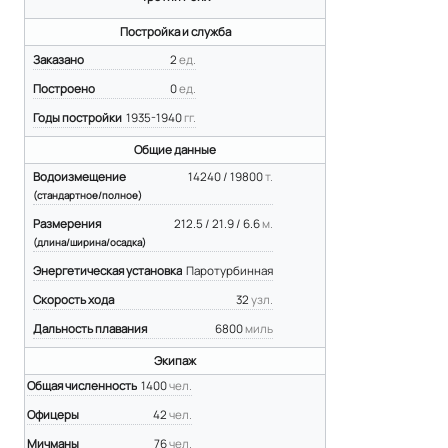
Постройка и служба
Заказано
2
ед.
Построено
0
ед.
Годы постройки
1935-1940
гг.
Общие данные
Водоизмещение
14240 / 19800
т.
(стандартное/полное)
Размерения
212.5 / 21.9 / 6.6
м.
(длина/ширина/осадка)
Энергетическая установка
Паротурбинная
Скорость хода
32
узл.
Дальность плавания
6800
миль
Экипаж
Общая численность
1400
чел.
Офицеры
42
чел.
Мичманы
76
чел.