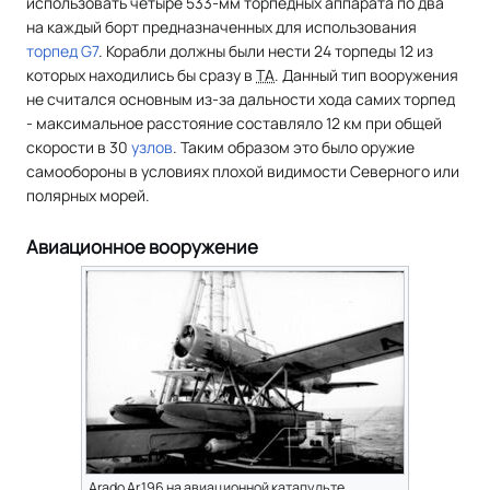
использовать четыре 533-мм торпедных аппарата по два
на каждый борт предназначенных для использования
торпед G7
. Корабли должны были нести 24 торпеды 12 из
которых находились бы сразу в
ТА
. Данный тип вооружения
не считался основным из-за дальности хода самих торпед
- максимальное расстояние составляло 12 км при общей
скорости в 30
узлов
. Таким образом это было оружие
самообороны в условиях плохой видимости Северного или
полярных морей.
Авиационное вооружение
Arado Ar.196 на авиационной катапульте