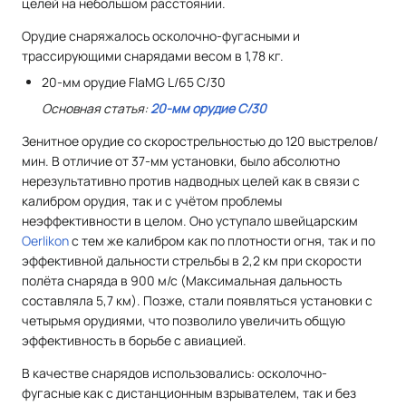
целей на небольшом расстоянии.
Орудие снаряжалось осколочно-фугасными и
трассирующими снарядами весом в 1,78 кг.
20-мм орудие FlaMG L/65 C/30
Основная статья:
20-мм орудие C/30
Зенитное орудие со скорострельностью до 120 выстрелов/
мин. В отличие от 37-мм установки, было абсолютно
нерезультативно против надводных целей как в связи с
калибром орудия, так и с учётом проблемы
неэффективности в целом. Оно уступало швейцарским
Oerlikon
с тем же калибром как по плотности огня, так и по
эффективной дальности стрельбы в 2,2 км при скорости
полёта снаряда в 900 м/с (Максимальная дальность
составляла 5,7 км). Позже, стали появляться установки с
четырьмя орудиями, что позволило увеличить общую
эффективность в борьбе с авиацией.
В качестве снарядов использовались: осколочно-
фугасные как с дистанционным взрывателем, так и без