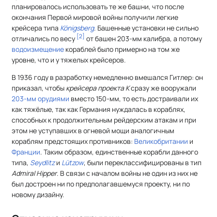
планировалось использовать те же башни, что после
окончания Первой мировой войны получили легкие
крейсера типа
Königsberg
. Башенные установки не сильно
[
2
]
отличались по весу
от башен 203-мм калибра, а потому
водоизмещение
кораблей было примерно на том же
уровне, что и у тяжелых крейсеров.
В 1936 году в разработку немедленно вмешался Гитлер: он
приказал, чтобы
крейсера проекта К
сразу же вооружали
203-мм орудиями
вместо 150-мм, то есть достраивали их
как тяжёлые, так как Германия нуждалась в кораблях,
способных к продолжительным рейдерским атакам и при
этом не уступавших в огневой мощи аналогичным
кораблям предстоящих противников:
Великобритании
и
Франции
. Таким образом, единственные корабли данного
типа,
Seydlitz
и
Lützow
, были переклассифицированы в тип
Admiral Hipper
. В связи с началом войны не один из них не
был достроен ни по предполагавшемуся проекту, ни по
новому дизайну.