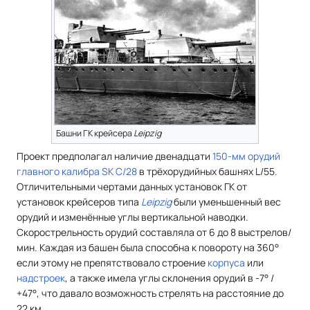
Башни ГК крейсера
Leipzig
Проект предполагал наличие двенадцати
150-мм орудий
главного калибра SK C/28
в трёхорудийных башнях L/55.
Отличительными чертами данных установок ГК от
установок крейсеров типа
Leipzig
были уменьшенный вес
орудий и изменённые углы вертикальной наводки.
Скорострельность орудий составляла от 6 до 8 выстрелов/
мин. Каждая из башен была способна к повороту на 360°
если этому не препятствовало строение
корпуса
или
надстроек
, а также имела углы склонения орудий в -7° /
+47°, что давало возможность стрелять на расстояние до
22 км.