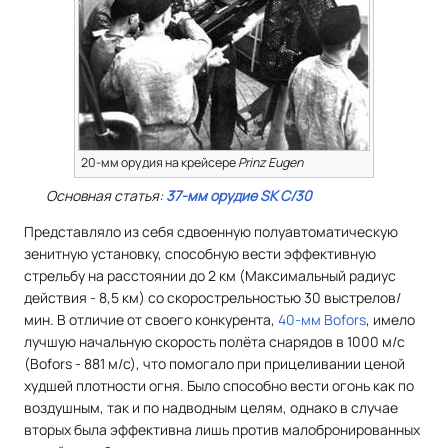
20-мм орудия на крейсере
Prinz Eugen
Основная статья:
37-мм орудие SK C/30
Представляло из себя сдвоенную полуавтоматическую
зенитную установку, способную вести эффективную
стрельбу на расстоянии до 2 км (Максимальный радиус
действия - 8,5 км) со скорострельностью 30 выстрелов/
мин. В отличие от своего конкурента,
40-мм Bofors
, имело
лучшую начальную скорость полёта снарядов в 1000 м/c
(Bofors - 881 м/c), что помогало при прицеливании ценой
худшей плотности огня. Было способно вести огонь как по
воздушным, так и по надводным целям, однако в случае
вторых была эффективна лишь против малобронированных