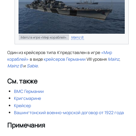
Mainz
в игре «Мир кораблей».
Mainz B
.
Один из крейсеров типа
К
представлен в игре
«Мир
кораблей»
в виде
крейсеров
Германии
VIII уровня
Mainz
,
Mainz B
и
Sabie
.
См. также
ВМС Германии
Кригсмарине
Крейсер
Вашингтонский военно-морской договор от 1922 года
Примечания