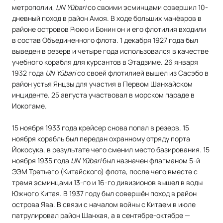
метрополии,
IJN Yūbari
со своими эсминцами совершил 10-
дневный поход в район Амоя. В ходе больших манёвров в
районе островов Рюкю и Бонин он и его флотилия входили
в состав Объединенного флота. 1 декабря 1927 года был
выведен в резерв и четыре года использовался в качестве
учебного корабля для курсантов в Этадзиме. 26 января
1932 года
IJN Yūbari
со своей флотилией вышел из Сасэбо в
район устья Янцзы для участия в Первом Шанхайском
инциденте. 25 августа участвовал в морском параде в
Иокогаме.
15 ноября 1933 года крейсер снова попал в резерв. 15
ноября корабль был передан охранному отряду порта
Йокосука, в результате чего сменил место базирования. 15
ноября 1935 года
IJN Yūbari
был назначен флагманом 5-й
ЭЭМ Третьего (Китайского) флота, после чего вместе с
тремя эсминцами 13-го и 16-го дивизионов вышел в воды
Южного Китая. В 1937 году был совершён поход в район
острова Ява. В связи с началом войны с Китаем в июле
патрулировал район Шанхая, а в сентябре-октябре —