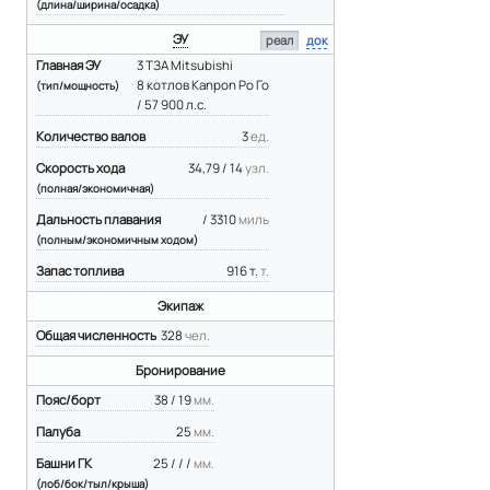
(длина/ширина/осадка)
ЭУ
реал
док
Главная ЭУ
3 ТЗА Mitsubishi
8 котлов Kanpon Ро Го
(тип/мощность)
/ 57 900 л.с.
Количество валов
3
ед.
Скорость хода
34,79 / 14
узл.
(полная/экономичная)
Дальность плавания
/ 3310
миль
(полным/экономичным ходом)
Запас топлива
916 т.
т.
Экипаж
Общая численность
328
чел.
Бронирование
Пояс/борт
38 / 19
мм.
Палуба
25
мм.
Башни ГК
25 / / /
мм.
(лоб/бок/тыл/крыша)