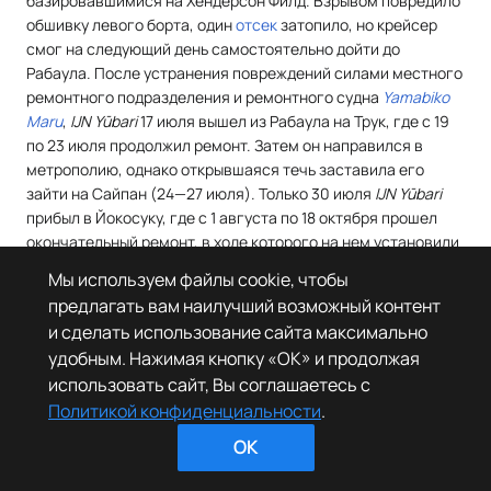
базировавшимися на Хендерсон Филд. Взрывом повредило
обшивку левого борта, один
отсек
затопило, но крейсер
смог на следующий день самостоятельно дойти до
Рабаула. После устранения повреждений силами местного
ремонтного подразделения и ремонтного судна
Yamabiko
Maru
,
IJN Yūbari
17 июля вышел из Рабаула на Трук, где с 19
по 23 июля продолжил ремонт. Затем он направился в
метрополию, однако открывшаяся течь заставила его
зайти на Сайпан (24—27 июля). Только 30 июля
IJN Yūbari
прибыл в Йокосуку, где с 1 августа по 18 октября прошел
окончательный ремонт, в ходе которого на нем установили
гидрофон
типа 93.
Мы используем файлы cookie, чтобы
предлагать вам наилучший возможный контент
18 октября
IJN Yūbari
покинул Йокосуку, и после учебного
и сделать использование сайта максимально
плавания перешёл в Рабаул 3 ноября. На следующий день
удобным. Нажимая кнопку «OK» и продолжая
он прикрывал
конвой
до Кавиенга и при налёте был
использовать сайт, Вы соглашаетесь с
повреждён близкими разрывами. 11 ноября крейсер также
Политикой конфиденциальности
.
получил повреждения при ударе по Рабаулу силами
палубной авиации
американского оперативного
OK
соединения. Однако повреждения оказались
незначительными. 18-24 ноября
IJN Yūbari
доставил войска