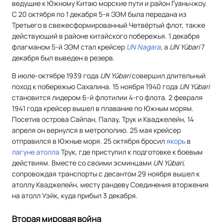
ведущие к Южному Китаю морские пути и район Гуаньчжоу.
С 20 октября по 1 декабря 5-я ЭЭМ была передана из
Третьего в свежесформированный Четвёртый флот, также
действующий в районе китайского побережья. 1 декабря
флагманом 5-й ЭЭМ стал крейсер
IJN Nagara
, а
IJN Yūbari
7
декабря был выведен в резерв.
В июле-октябре 1939 года
IJN Yūbari
совершил длительный
поход к побережью Сахалина. 15 ноября 1940 года
IJN Yūbari
становится лидером 6-й флотилии 4-го флота. 2 февраля
1941 года крейсер вышел в плавание по Южным морям.
Посетив острова Сайпан, Палау, Трук и Кваджелейн, 14
апреля он вернулся в метрополию. 25 мая крейсер
отправился в Южные моря. 25 октября бросил
якорь
в
лагуне
атолла
Трук, где приступил к подготовке к боевым
действиям. Вместе со своими эсминцами
IJN Yūbari
,
сопровождая транспорты с десантом 29 ноября вышел к
атоллу Кваджелейн, месту рандеву Соединения вторжения
на атолл Уэйк, куда прибыл 3 декабря.
Вторая мировая война