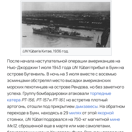
IJN Yūbari
в Китае, 1936 год.
После начала наступательной операции американцев на
Нью-Джорджии 1 июля 1943 года
IJN Yūbari
прибыл в Буин на
острове Бугенвиль. В ночь на 3 июля вместе с восемью
эсминцами обстрелял место высадки американских
морских пехотинцев на острове Рендова, но без заметного
успеха. Группу бомбардировки атаковали
торпедные
катера
РТ-156
,
РТ-157
и
РТ-161
, но встретив плотный
артогонь, отошли под прикрытием
дымзавесы
. На обратном
переходе в Буин, находясь в 29
милях
от этой
якорной
стоянки,
IJN Yūbari
подорвался на 750-кг магнитной
мине
Мк12
, сброшенной еще в марте или мае самолетами,