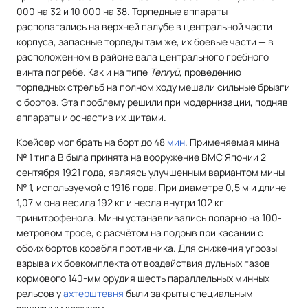
000 на 32 и 10 000 на 38. Торпедные аппараты
располагались на верхней палубе в центральной части
корпуса, запасные торпеды там же, их боевые части — в
расположенном в районе вала центрального гребного
винта погребе. Как и на типе
Tenryū
, проведению
торпедных стрельб на полном ходу мешали сильные брызги
с бортов. Эта проблему решили при модернизации, подняв
аппараты и оснастив их щитами.
Крейсер мог брать на борт до 48
мин
. Применяемая мина
№ 1 типа B была принята на вооружение ВМС Японии 2
сентября 1921 года, являясь улучшенным вариантом мины
№ 1, используемой с 1916 года. При диаметре 0,5 м и длине
1,07 м она весила 192 кг и несла внутри 102 кг
тринитрофенола. Мины устанавливались попарно на 100-
метровом тросе, с расчётом на подрыв при касании с
обоих бортов корабля противника. Для снижения угрозы
взрыва их боекомплекта от воздействия дульных газов
кормового 140-мм орудия шесть параллельных минных
рельсов у
ахтерштевня
были закрыты специальным