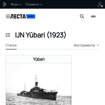
Игры
Сервисы
Перейти
к
Главное меню
Поиск
Внешни
содержанию
IJN Yūbari (1923)
Отобразить/Скрыть содержание
Статья
Инструменты
Yūbari