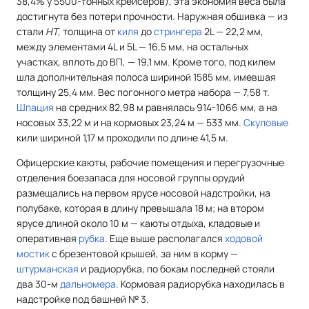
38,4% у 5500-тонных крейсеров), эта экономия веса была
достигнута без потери прочности. Наружная обшивка — из
стали
НТ
, толщина от
киля
до
стрингера
2L — 22,2 мм,
между элементами 4L и 5L — 16,5 мм, на остальных
участках, вплоть до ВП, — 19,1 мм. Кроме того, под килем
шла дополнительная полоса шириной 1585 мм, имевшая
толщину 25,4 мм. Вес погонного метра набора — 7,58 т.
Шпация
на средних 82,98 м равнялась 914-1066 мм, а на
носовых 33,22 м и на кормовых 23,24 м — 533 мм.
Скуловые
кили шириной 1,17 м проходили по длине 41,5 м.
Офицерские каюты, рабочие помещения и перегрузочные
отделения боезапаса для носовой группы орудий
размещались на первом ярусе носовой надстройки, на
полубаке, которая в длину превышала 18 м; на втором
ярусе длиной около 10 м — каюты отдыха, кладовые и
оперативная
рубка
. Еще выше располагался
ходовой
мостик
с брезентовой крышей, за ним в корму —
штурманская
и радиорубка, по бокам последней стояли
два 30-м
дальномера
. Кормовая радиорубка находилась в
надстройке под башней № 3.