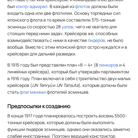
был
контр-адмирал
. В каждый из
флотов
должны были
входить одна или две флотилии. Основу торпедных сил
японского флота в то время составляли 375-тонные
эсминцы со скоростью 28
узлов
, чего не хватало для
стоящих перед ними задач. Крейсеров же, способных
взаимодействовать с ними в качестве
лидеров
, не было
вообще. Вместе с этим японский флот остро нуждался и в
крейсерах для дальней разведки.
В 1915 году был представлен план «8 — 4» (8
линкоров
и 4
линейных крейсера), который был утверждён парламентом
в 1916 году. План включал в себя строительство двух малых
крейсеров (
IJN Tenryū
и
IJN Tatsuta
), которые должны были
стать
флагманами
флотилий эсминцев.
Предпосылки к созданию
В конце 1917 года планировалось построить восемь 5500-
тонных крейсеров, которые должны были выполнять
функции лидеров эсминцев, однако они оказались заметно
слабее иностранных. Поэтому ведущий конструктор