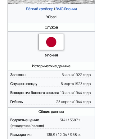
Лёгкий крейсер
|
ВМС Японии
Yūbari
Служба
Япония
Исторические данные
Заложен
5 июня 1922 года
Спущен на воду
5 марта 1923 года
Выведен из боевого состава
10 июня 1944 года
Гибель
28 апреля 1944 года
Общие данные
Водоизмещение
3141 / 3587
т.
(стандартное/полное)
Размерения
138,9 / 12,04 / 3,58
м.