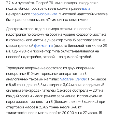
7,7-мм пулемёта. Погреб 76-мм снарядов находился в
подпалубном пространстве в корме, правее
вала
центрального
гребного винта
. У носовой надстройки также
были расположены две 47-мм сигнальные пушки.
Два трехметровых дальномера стояли на носовой
надстройке по одному на борт на уровне ходового мостика
в кормовой его части, а директор типа 13 располагался на
марсе треногой
фок-мачты
(высота биноклей над килем 23
м). Один 90-см прожектор типа
SU
устанавливался на
носовой надстройке, второй — за дымовой трубой.
Торпедное вооружение состояло из двух спаренных
поворотных 610-мм торпедных аппаратов тип 8,
аналогичных таковым на типах
Nagara
и
Sendai
. При массе
в 8,45 тонн, длине 8,8 м и ширине 3,04 м они наводились 5-
сильным электродвигателем (сектора обстрела — 20° на
каждый борт) и имели ручное заряжание. Используемые
парогазовые торпеды тип 8 (боекомплект — 8 единиц) при
стартовой массе в 2,362 тонны несли 346 кг
тринитрофенола и могли пройти 20 000 м на 27 узлах, 15