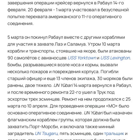
завершения операции крейсер вернулся в Рабаул 14-го
февраля. 20 февраля - 1 марта участвовал в безуспешной
попытке перехвата американского 11-го оперативного
соединения.
5 марта он покинул Рабаул вместе с другими кораблями
для участия в захвате Лаэ и Саламуа. Утром 10 марта
корабли и транспорты, стоявшие на якоре, были атакованы
90 самолётов с авианосцев
USS Yorktown
и
USS Lexington
.
Бомбы, разрывавшиеся возле носа и кормы, вызвали
несколько пожаров и повреждения корпуса. Погибли
старший офицер и еще 13 членов экипажа, 30 моряков были
ранены, двое тяжело.
IJN Yūbari
14 марта вернулся в Рабаул,
и после временного ремонта 22-го ушел в Трук под
эскортом трех эсминцев. Ремонт на нем продолжался с 25
марта по 10 апреля. Для проведения операции «МО» было
основано оперативное соединение.
IJN Yūbari
был назначен
флагманским кораблем группы, которая должна была
захватить Порт-Морсби, и включала также минный
заградитель
IJN Tsugaru
, пять эсминцев, один
тральщик
и