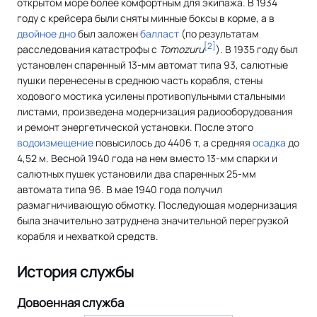
открытом море более комфортным для экипажа. В 1934
году с крейсера были сняты минные боксы в корме, а в
двойное дно
был заложен
балласт
(по результатам
[
2
]
расследования катастрофы с
Tomozuru
). В 1935 году был
установлен спаренный 13-мм автомат типа 93, салютные
пушки перенесены в среднюю часть корабля, стены
ходового мостика усилены противопульными стальными
листами, произведена модернизация радиооборудования
и ремонт энергетической установки. После этого
водоизмещение
повысилось до 4406 т, а средняя
осадка
до
4,52 м. Весной 1940 года на нем вместо 13-мм спарки и
салютных пушек установили два спаренных 25-мм
автомата типа 96. В мае 1940 года получил
размагничивающую обмотку. Последующая модернизация
была значительно затруднена значительной перегрузкой
корабля и нехваткой средств.
История службы
Довоенная служба