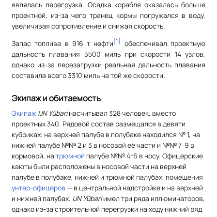
являлась перегрузка. Осадка корабля оказалась больше
проектной, из-за чего транец кормы погружался в воду,
увеличивая сопротивление и снижая скорость.
[
1
]
Запас топлива в 916 т нефти
обеспечивал проектную
дальность плавания 5500 миль при скорости 14 узлов,
однако из-за перезагрузки реальная дальность плавания
составила всего 3310 миль на той же скорости.
Экипаж и обитаемость
Экипаж
IJN Yūbari
насчитывал 328 человек, вместо
проектных 340. Рядовой состав размещался в девяти
кубриках: на верхней палубе в полубаке находился № 1, на
нижней палубе №№ 2 и 3 в носовой её части и №№ 7-9 в
кормовой, на
трюмной
палубе №№ 4-6 в носу. Офицерские
каюты были расположены в носовой части на верхней
палубе в полубаке, нижней и трюмной палубах, помещения
унтер-офицеров
— в центральной надстройке и на верхней
и нижней палубах.
IJN Yūbari
имел три ряда иллюминаторов,
однако из-за строительной перегрузки на ходу нижний ряд