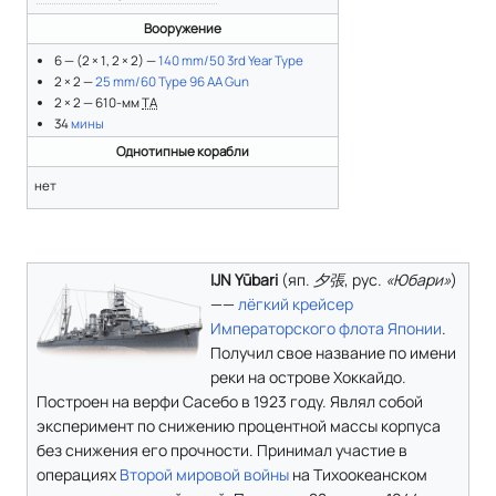
Вооружение
6 — (2 × 1, 2 × 2) —
140 mm/50 3rd Year Type
2 × 2 —
25 mm/60 Type 96 AA Gun
2 × 2 — 610-мм
ТА
34
мины
Однотипные корабли
нет
IJN Yūbari
(
яп.
夕張
,
рус.
«Юбари»
)
——
лёгкий крейсер
Императорского флота Японии
.
Получил свое название по имени
реки на острове Хоккайдо.
Построен на верфи Сасебо в 1923 году. Являл собой
эксперимент по снижению процентной массы корпуса
без снижения его прочности. Принимал участие в
операциях
Второй мировой войны
на Тихоокеанском