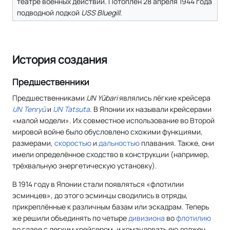
театре военных действий. Потоплен 28 апреля 1944 года
подводной лодкой
USS Bluegill
.
История создания
Предшественники
Предшественниками
IJN Yūbari
являлись лёгкие крейсера
IJN Tenryū
и
IJN Tatsuta
. В Японии их называли крейсерами
«малой модели». Их совместное использование во Второй
мировой войне было обусловлено схожими функциями,
размерами,
скоростью
и
дальностью
плавания. Также, они
имели определённое сходство в конструкции (например,
трёхвальную энергетическую установку).
В 1914 году в Японии стали появляться «флотилии
эсминцев», до этого эсминцы сводились в отряды,
прикреплённые к различным базам или эскадрам. Теперь
же решили объединять по четыре
дивизиона
во
флотилию
во главе с легким крейсером, и командовать ею должен