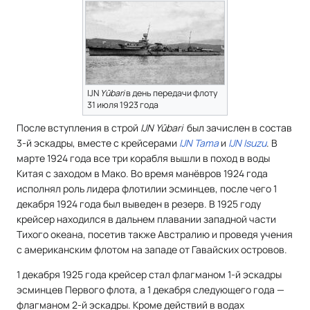
IJN
Yūbari
в день передачи флоту
31 июля 1923 года
После вступления в строй
IJN Yūbari
был зачислен в состав
3-й эскадры, вместе с крейсерами
IJN Tama
и
IJN Isuzu
. В
марте 1924 года все три корабля вышли в поход в воды
Китая с заходом в Мако. Во время манёвров 1924 года
исполнял роль лидера флотилии эсминцев, после чего 1
декабря 1924 года был выведен в резерв. В 1925 году
крейсер находился в дальнем плавании западной части
Тихого океана, посетив также Австралию и проведя учения
с американским флотом на западе от Гавайских островов.
1 декабря 1925 года крейсер стал флагманом 1-й эскадры
эсминцев Первого флота, а 1 декабря следующего года —
флагманом 2-й эскадры. Кроме действий в водах