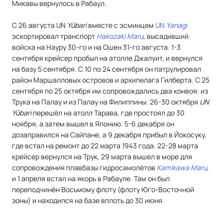
Микавы вернулось в Рабаул.
С 26 августа IJN
Yūbari
вместе с эсминцем
IJN
Yanagi
эскортировал транспорт
Hakozaki Maru
, высадивший
войска на Науру 30-го и на Ошен 31-го августа. 1-3
сентября крейсер пробыл на атолле Джалуит, и вернулся
на базу 5 сентября. С 10 по 24 сентября он патрулировал
район Маршалловых островов и архипелага Гилберта. С 25
сентября по 25 октября им сопровождались два конвоя: из
Трука на Палау и из Палау на Филиппины. 26-30 октября
IJN
Yūbari
перешёл на атолл Тарава, где простоял до 30
ноября, а затем вышел в Японию. 5-6 декабря он
дозаправился на Сайпане, а 9 декабря прибыл в Йокосуку,
где встал на ремонт до 22 марта 1943 года. 22-28 марта
крейсер вернулся на Трук, 29 марта вышел в море для
сопровождения плавбазы гидросамолётов
Kamikawa Maru
,
и 1 апреля встал на якорь в Рабауле. Там он был
переподчинён Восьмому флоту (флоту Юго-Восточной
зоны) и находился на базе вплоть до 30 июня.