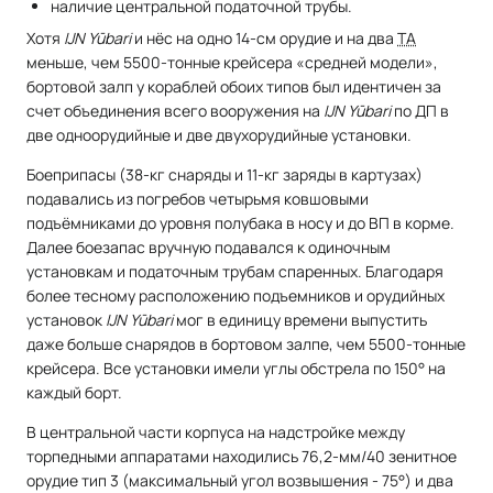
наличие центральной податочной трубы.
Хотя
IJN Yūbari
и нёс на одно 14-см орудие и на два
ТА
меньше, чем 5500-тонные крейсера «средней модели»,
бортовой залп у кораблей обоих типов был идентичен за
счет объединения всего вооружения на
IJN Yūbari
по ДП в
две одноорудийные и две двухорудийные установки.
Боеприпасы (38-кг снаряды и 11-кг заряды в картузах)
подавались из погребов четырьмя ковшовыми
подъёмниками до уровня полубака в носу и до ВП в корме.
Далее боезапас вручную подавался к одиночным
установкам и податочным трубам спаренных. Благодаря
более тесному расположению подъемников и орудийных
установок
IJN Yūbari
мог в единицу времени выпустить
даже больше снарядов в бортовом залпе, чем 5500-тонные
крейсера. Все установки имели углы обстрела по 150° на
каждый борт.
В центральной части корпуса на надстройке между
торпедными аппаратами находились 76,2-мм/40 зенитное
орудие тип 3 (максимальный угол возвышения - 75°) и два