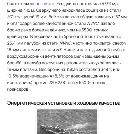
бракетным
шпангоутам
. Его длина составляла 57,91 м, а
ширина 4,15 м. Сверху него находилась обшивка из стали
HT
, толщиной 19 мм. Всё это давало общую толщину в 57 мм
и благодаря более качественной стали
NVNC
, давало
броню даже более надёжную, чем на 5500-тонных
крейсерах. В верхней части броневой пояс стыковался с
25,4-мм палубой из стали
NVNC
, частично покрытой сверху
16-мм листами из стали
НТ
. Нижняя часть дымовой трубы и
воздухозаборники вентиляторов были защищены 32-мм
бронёй, а палуба вокруг них дополнительно укреплялась
16-мм плитами. Вес брони на
Yūbari
составлял 349 т, или
10,3% водоизмещения (8,5% от водоизмещения на
испытаниях) против 220-238 тонн у 5500-тонных
крейсеров.
Энергетическая установка и ходовые качества