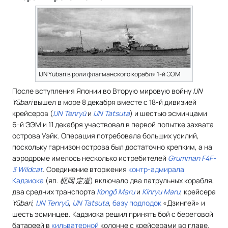
IJN Yūbari в роли флагманского корабля 1-й ЭЭМ
После вступления Японии во Вторую мировую войну
IJN
Yūbari
вышел в море 8 декабря вместе с 18-й дивизией
крейсеров (
IJN Tenryū
и
IJN Tatsuta
) и шестью эсминцами
6-й ЭЭМ и 11 декабря участвовал в первой попытке захвата
острова Уэйк. Операция потребовала больших усилий,
поскольку гарнизон острова был достаточно крепким, а на
аэродроме имелось несколько истребителей
Grumman F4F-
3 Wildcat
. Соединение вторжения
контр-адмирала
Кадзиока
(
яп.
梶岡 定道
) включало два патрульных корабля,
два средних транспорта
Kongō Maru
и
Kinryu Maru
, крейсера
Yūbari
,
IJN Tenryū
,
IJN Tatsuta
,
базу
подлодок
«Дзингей» и
шесть эсминцев. Кадзиока решил принять бой с береговой
батареей в
кильватерной
колонне с крейсерами во главе.