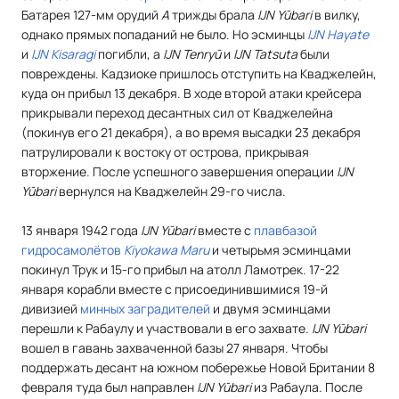
Батарея 127-мм орудий
А
трижды брала
IJN Yūbari
в вилку,
однако прямых попаданий не было. Но эсминцы
IJN Hayate
и
IJN Kisaragi
погибли, а
IJN Tenryū
и
IJN Tatsuta
были
повреждены. Кадзиоке пришлось отступить на Кваджелейн,
куда он прибыл 13 декабря. В ходе второй атаки крейсера
прикрывали переход десантных сил от Кваджелейна
(покинув его 21 декабря), а во время высадки 23 декабря
патрулировали к востоку от острова, прикрывая
вторжение. После успешного завершения операции
IJN
Yūbari
вернулся на Кваджелейн 29-го числа.
13 января 1942 года
IJN Yūbari
вместе с
плавбазой
гидросамолётов
Kiyokawa Maru
и четырьмя эсминцами
покинул Трук и 15-го прибыл на атолл Ламотрек. 17-22
января корабли вместе с присоединившимися 19-й
дивизией
минных заградителей
и двумя эсминцами
перешли к Рабаулу и участвовали в его захвате.
IJN Yūbari
вошел в гавань захваченной базы 27 января. Чтобы
поддержать десант на южном побережье Новой Британии 8
февраля туда был направлен
IJN Yūbari
из Рабаула. После