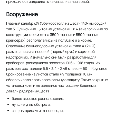
приходилось задраивать из-за заливания водой.
Вооружение
Главный калибр
IJN Yūbari
состоял из шести 140-мм орудий
тип 3. Одиночные щитовые установки 1 и 4 (аналогичные по
конструкции таким же на 3500-тонных и 5500-тонных
крейсерах) располагались на полубаке и в корме.
Спаренные башнеподобные установки типа A (2 и 3)
размещались на носовой (первый ярус) и кормовой
надстройках. Изначально они были разработаны для
крейсеров-разведчиков проектов 1916 и 1918 годов. Их
размеры составляли 5,5 × 3,4 × 2,46 м, вес — 50 т. Круговое
бронирование из листов стали
HT
толщиной 10 мм
обеспечивало противоосколочную защиту. Такие закрытые
установки хотя и не являлись настоящими башнями,
давали ряд преимуществ:
более высокое расположение;
лучшие углы обстрела;
защиту прислуги от непогоды;