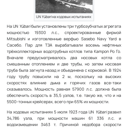
IJN
Yūbari
на ходовых испытаниях
На IJN
Yūbari
были установлены три турбозубчатых агрегата
мощностью 19300 л.с., спроектированные фирмой
Mitsubishi и изготовленные верфью Sasebo Navy Yard в
Сасебо. Пар для ТЗА вырабатывали восемь нефтяных
трёхколлекторных водотрубных котлов типа Kampon Ро Го.
Вначале предусматривалось два носовых котла со
смешанным отоплением и две трубы, но затем носовая
труба была загнута назад и объединена с кормовой. В 1924
году трубу повысили на 2 м, поскольку на высоких
скоростях влияние дыма и горячих газов все-таки
сказывалось. Мощность равная 57900 л.с. должна была
обеспечить скорость в 35,5 узлов, т.е. такую же, что и на
5500-тонных крейсерах, всего при 65% их мощности.
На ходовых испытаниях 5 июля 1923 года IJN
Yūbari
развил
34,786 узла, при мощности машин 61 336 л.с. и
водоизмещении 3463 т. Причиной недобора скорости