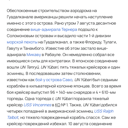
Обеспокоенные строительством аэродрома на
Гуадалканале американцы решили начать наступление
именно с этого острова. Рано утром 7 августа десантное
соединение
вице-адмирала
Тернера
подошло к
Соломоновым островам и высадило части 1-й дивизии
морской пехоты
на Гуадалканал, а также Флориду, Тулаги,
Гавуту и Танамбого. Известие об этом застало вице-
адмирала
Микаву
в Рабауле. Он немедленно собрал все
имеющиеся силы для контратаки. В японское соединение
вошли
IJN Tenryū
,
IJN Yūbari
, пять тяжелых крейсеров и один
эсминец. В последовавшем затем столкновении,
известном как
бой у острова Саво
,
IJN Yūbari
был седьмым
кораблём в кильватерной колонне японцев. Всего за время
боя крейсер выпустил 96 × 140-мм снарядов и 4 × 610-мм
торпеды. Одна торпеда с
IJN Yūbari
поразила тяжелый
крейсер
USS Vincennes
в
КО
№ 1. Также,
IJN Yūbari
добился
четырех попаданий в американский эсминец
USS Ralph
Talbot
, но тяжело поврежденный корабль спасся. Сам же
крейсер повреждений избежал. 10 августа соединение