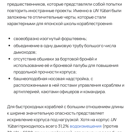
предшественников, которые представляли собой попытки
повторить иностранные проекты. Именно в
IJN Yūbari
были
заложены те отличительные черты, которые стали
характерными для японской школы кораблестроения:
своеобразно изогнутый форштевень;
объединение в одну дымовую трубу большого числа
дымоходов;
отсутствие обшивки за бортовой бронёй и
использование её и броневой палубы для повышения
продольной прочности корпуса;
башнеоподобная носовая надстройка, с
расположенными в ней постами управления кораблем и
артиллерией, каютами офицеров и командира.
Для быстроходных кораблей с большим отношением длины
к ширине значительную опасность представляет
искривление корпуса под нагрузкой. Хотя на корпус
IJN
Yūbari
приходилось всего 31,2%
водоизмещения
(против