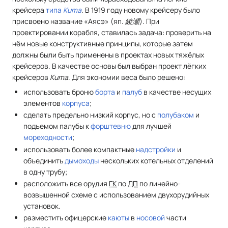
крейсера
типа
Kuma
. В 1919 году новому крейсеру было
присвоено название «Аясэ» (
яп.
綾瀬
). При
проектировании корабля, ставилась задача: проверить на
нём новые конструктивные принципы, которые затем
должны были быть применены в проектах новых тяжёлых
крейсеров. В качестве основы был выбран проект лёгких
крейсеров
Kuma
. Для экономии веса было решено:
использовать броню
борта
и
палуб
в качестве несущих
элементов
корпуса
;
сделать предельно низкий корпус, но с
полубаком
и
подъемом палубы к
форштевню
для лучшей
мореходности
;
использовать более компактные
надстройки
и
объединить
дымоходы
нескольких котельных отделений
в одну трубу;
расположить все орудия
ГК
по
ДП
по линейно-
возвышенной схеме с использованием двухорудийных
установок.
разместить офицерские
каюты
в
носовой
части