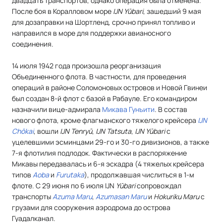
двадцать транспортов, однако операция была отменена.
После боя в Коралловом море
IJN Yūbari
, зашедший 9 мая
для дозаправки на Шортленд, срочно принял топливо и
направился в море для поддержки авианосного
соединения.
14 июля 1942 года произошла реорганизация
Объединенного флота. В частности, для проведения
операций в районе Соломоновых островов и Новой Гвинеи
был создан 8-й флот с базой в Рабауле. Его командиром
назначили вице-адмирала
Микава Гунъити
. В состав
нового флота, кроме флагманского тяжелого крейсера
IJN
Chōkai
, вошли
IJN Tenryū
,
IJN Tatsuta
,
IJN Yūbari
с
уцелевшими эсминцами 29-го и 30-го дивизионов, а также
7-я флотилия подлодок. Фактически в распоряжение
Микавы передавалась и 6-я эскадра (4 тяжелых крейсера
типов
Aoba
и
Furutaka
), продолжавшая числиться в 1-м
флоте. C 29 июня по 6 июля IJN
Yūbari
сопровождал
транспорты
Azuma Maru
,
Azumasan Maru
и
Hokuriku Maru
с
грузами для сооружения аэродрома до острова
Гуадалканал.