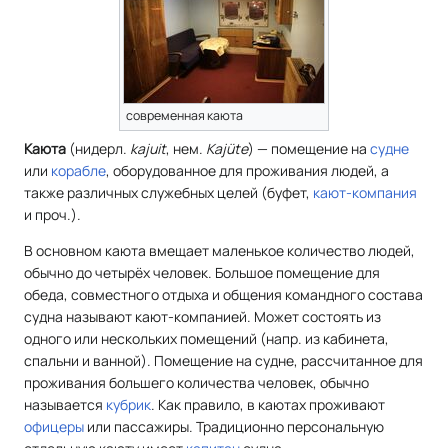
современная каюта
Каюта
(
нидерл.
kajuit
,
нем.
Kajüte
) — помещение на
судне
или
корабле
, оборудованное для проживания людей, а
также различных служебных целей (буфет,
кают-компания
и проч.).
В основном каюта вмещает маленькое количество людей,
обычно до четырёх человек. Большое помещение для
обеда, совместного отдыха и общения командного состава
судна называют кают-компанией. Может состоять из
одного или нескольких помещений (напр. из кабинета,
спальни и ванной). Помещение на судне, рассчитанное для
проживания большего количества человек, обычно
называется
кубрик
. Как правило, в каютах проживают
офицеры
или пассажиры. Традиционно персональную