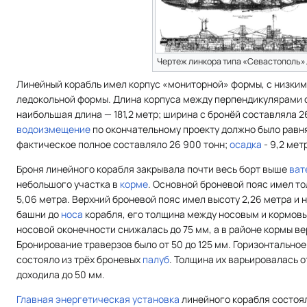
Чертеж линкора типа «Севастополь»
Линейный корабль имел корпус «мониторной» формы, с низки
ледокольной формы. Длина корпуса между перпендикулярами с
наибольшая длина — 181,2 метр; ширина с бронёй составляла 2
водоизмещение
по окончательному проекту должно было равня
фактическое полное составляло 26 900 тонн;
осадка
- 9,2 мет
Броня линейного корабля закрывала почти весь борт выше
ват
небольшого участка в
корме
. Основной броневой пояс имел то
5,06 метра. Верхний броневой пояс имел высоту 2,26 метра и 
башни до
носа
корабля, его толщина между носовым и кормовы
носовой оконечности снижалась до 75 мм, а в районе кормы ве
Бронирование траверзов было от 50 до 125 мм. Горизонтально
состояло из трёх броневых
палуб
. Толщина их варьировалась от
доходила до 50 мм.
Главная энергетическая установка
линейного корабля состоял