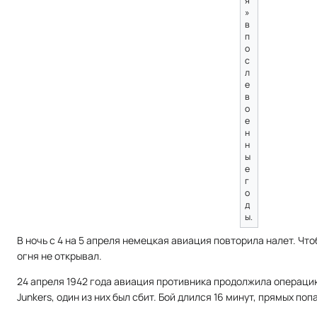
я
»
в
п
о
с
л
е
в
о
е
н
н
ы
е
г
о
д
ы.
В ночь с 4 на 5 апреля немецкая авиация повторила налет. Чт
огня не открывал.
24 апреля 1942 года авиация противника продолжила операцию
Junkers, один из них был сбит. Бой длился 16 минут, прямых поп