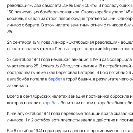
революция», два самолета
Ju-88
были сбиты. В последующих в
150 пикирующих бомбардировщиков. Около корабля упало 145 а
корабль, выведя из строя левое орудие третьей башни. Однов
линкор с берега. В этом налете зенитным огнем с линкора бы
88
.
24 сентября 1941 года линкор «Октябрьская революция» вошел
ошвартовался у стенки Лесных ворот, напротив Морского заво
27 сентября 1941 года немецкая авиация в 19-й раз совершила
участвовало 25
Junkers Ju 88
под прикрытием 18 истребителей.
обстреливать немецкая береговая батарея. В бою погибли 26 
авиабомба попала в
барбет
второй башни, в результате чего 
заклинило.
Всего в сентябрьских налетах авиация противника сбросила на
которых попали в
корабль
. Зенитным огнем с корабля было сби
К началу октября 1941 года передовые позиции врага оказалис
линкора. 1 и 2 октября артиллеристы ввели в действие и прот
5 и 6 октября 1941 года орудия главного и противоминного кал