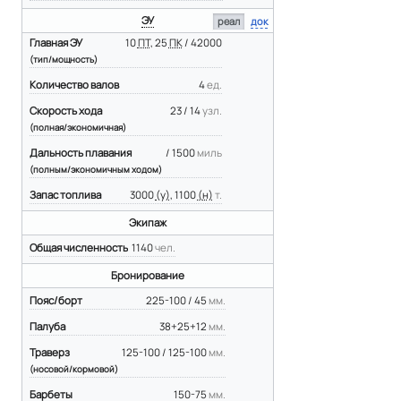
ЭУ
реал
док
Главная ЭУ
10
ПТ
, 25
ПК
/ 42000
(тип/мощность)
Количество валов
4
ед.
Скорость хода
23 / 14
узл.
(полная/экономичная)
Дальность плавания
/ 1500
миль
(полным/экономичным ходом)
Запас топлива
3000
(у)
, 1100
(н)
т.
Экипаж
Общая численность
1140
чел.
Бронирование
Пояс/борт
225-100 / 45
мм.
Палуба
38+25+12
мм.
Траверз
125-100 / 125-100
мм.
(носовой/кормовой)
Барбеты
150-75
мм.