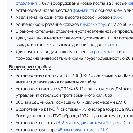
отделения
, и были оборудованы новые посты и 23 новые
ка
Установлена новая жесткая
фок-мачта
с основанием в ви
Увеличена на один этаж высота носовой боевой
рубки
Усилено бронирование кожухов
дымовых труб
с 22 до 56 м
В районе котельных отделений установлены новые продо
Для улучшения непотопляемости установили 11-мм попере
каждое из трех котельных отделений на два
отсека
Для спуска на воду и подъема с нее
гидросамолета
и
кате
громоздкие универсальные краны грузоподъемностью 20 
Вооружение корабля
Установлены два поста КДП2-6 (Б-22 с дальномером ДМ-6 
выдачи целеуказания главному калибру
Установлены четыре КДП2-4 (Б-12 с дальномером ДМ-4 и с
управления стрельбой противоминного калибра
305-мм башни были оснащены 6-м дальномерами ДМ-6
[
1
]
В дополнение к ПУС
системы Н.К.Гейслера (образца 190
были установлены ПУС образца 1932 года (система центра
Установлено шесть
76,2-мм орудий системы Лендера
(по 
Установлено четыре
45-мм полуавтомата 21-К