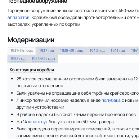
Торпедное вооружение
Торпедное вооружение линкора состояло из четырех 450-мм 
аппаратов
. Корабль был оборудован противоторпедными сетя
выстрелах, укрепленных по бортам.
Модернизации
1931-34 годы
1937 год
1938-39 годы
1940 год
1941 год
1941
1953 год
1954-55 годы
Конструкция корабля
25 котлов со смешанным отоплением были заменены на 12
нефтяным отоплением
Были удалены не оправдавшие себя турбины крейсерского
Линкор получил носовую наделку в виде
полубака
с новы
другими устройствами
В районе наделки был снят 76-мм верхний броневой пояс
На 14
шпангоут
был установлен 50-мм траверз
Была проведена перепланировка помещений, в связи с с
занимаемых энергетической установкой, в частности, уп