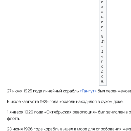
и
з
а
ц
и
и
1
9
31
-
3
4
г
о
д
о
в.
27 июня 1925 года линейный корабль
«Гангут»
был переименова
В июле -августе 1925 года корабль находился в сухом доке.
1 января 1926 года «Октябрьская революция» был зачислен в 
флота.
28 июня 1926 года корабль вышел в море для опробования мех