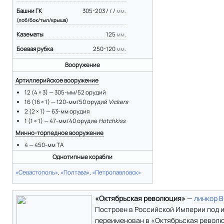
Башни ГК
305-203 / / /
мм.
(лоб/бок/тыл/крыша)
Казематы
125
мм.
Боевая рубка
250-120
мм.
Вооружение
Артиллерийское вооружение
12 (4 × 3) — 305-мм/52 орудий
16 (16 × 1) — 120-мм/50 орудий
Vickers
2 (2 × 1) — 63-мм орудия
1 (1 × 1) — 47-мм/40 орудие
Hotchkiss
Минно-торпедное вооружение
4 — 450-мм ТА
Однотипные корабли
«Севастополь»
,
«Полтава»
,
«Петропавловск»
«Октябрьская революция»
—
линкор
В
Построен в Российской Империи под
переименован в «Октябрьская револю