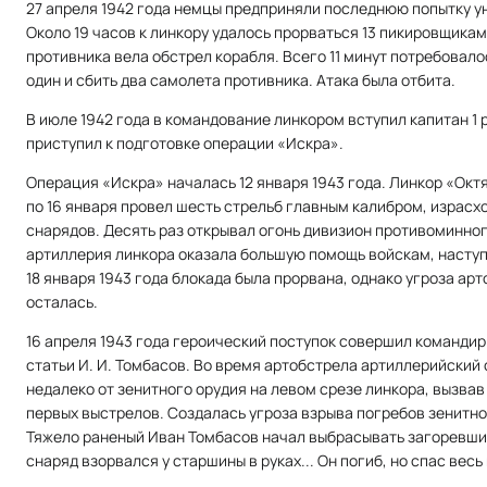
27 апреля 1942 года немцы предприняли последнюю попытку у
Около 19 часов к линкору удалось прорваться 13 пикировщика
противника вела обстрел корабля. Всего 11 минут потребовал
один и сбить два самолета противника. Атака была отбита.
В июле 1942 года в командование линкором вступил капитан 1 р
приступил к подготовке операции «Искра».
Операция «Искра» началась 12 января 1943 года. Линкор «Окт
по 16 января провел шесть стрельб главным калибром, израсх
снарядов. Десять раз открывал огонь дивизион противоминног
артиллерия линкора оказала большую помощь войскам, насту
18 января 1943 года блокада была прорвана, однако угроза ар
осталась.
16 апреля 1943 года героический поступок совершил командир
статьи И. И. Томбасов. Во время артобстрела артиллерийский
недалеко от зенитного орудия на левом срезе линкора, вызвав
первых выстрелов. Создалась угроза взрыва погребов зенитно
Тяжело раненый Иван Томбасов начал выбрасывать загоревший
снаряд взорвался у старшины в руках... Он погиб, но спас весь