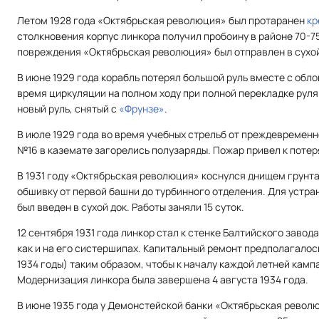
Летом 1928 года «Октябрьская революция» был протаранен
кр
столкновения корпус линкора получил пробоину в районе 70-7
повреждения «Октябрьская революция» был отправлен в сухой
В июне 1929 года корабль потерял большой руль вместе с обл
время циркуляции на полном ходу при полной перекладке руля
новый руль, снятый с
«Фрунзе»
.
В июле 1929 года во время учебных стрельб от преждевременн
№16 в каземате загорелись полузаряды. Пожар привел к потер
В 1931 году «Октябрьская революция» коснулся днищем грунт
обшивку от первой башни до турбинного отделения. Для устр
был введен в сухой док. Работы заняли 15 суток.
12 сентября 1931 года линкор стал к стенке Балтийского заво
как и на его систершипах. Капитальный ремонт предполагалось
1934 годы) таким образом, чтобы к началу каждой летней камп
Модернизация линкора была завершена 4 августа 1934 года.
В июне 1935 года у Демонстейской банки «Октябрьская револ