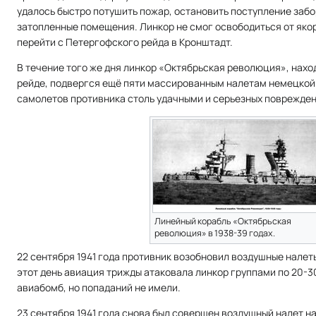
удалось быстро потушить пожар, остановить поступление забо
затопленные помещения. Линкор не смог освободиться от якор
перейти с Петергофского рейда в Кронштадт.
В течение того же дня линкор «Октябрьская революция», нах
рейде, подвергся ещё пяти массированным налетам немецкой 
самолетов противника столь удачными и серьезных поврежден
Линейный корабль «Октябрьская
революция» в 1938-39 годах.
22 сентября 1941 года противник возобновил воздушные налет
этот день авиация трижды атаковала линкор группами по 20-3
авиабомб, но попаданий не имели.
23 сентября 1941 года снова был совершен воздушный налет н