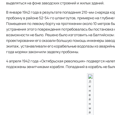
выделяться на фоне заводских строений и жилых зданий.
В январе 1942 года в результате попадания 210-мм снаряда к
пробоину в районе 52-54-го шпангоутов, примерно на глубине 
Помещения по левому борту на протяжении около 10 метров бы
устранения этого повреждения потребовалась бы постановка ко
возможности не было. Решено было изготовить на Балтийском 
проектировании его оказали большую помощь инженеры завода
экипаж, устанавливали его корабельные водолазы из аварийны
года моряки закончили заделку пробоины.
4 апреля 1942 года «Октябрьская революция» подвергся налет
подожжены зенитчиками корабля. Попаданий в корабль не был
Л
и
н
е
й
н
ы
й