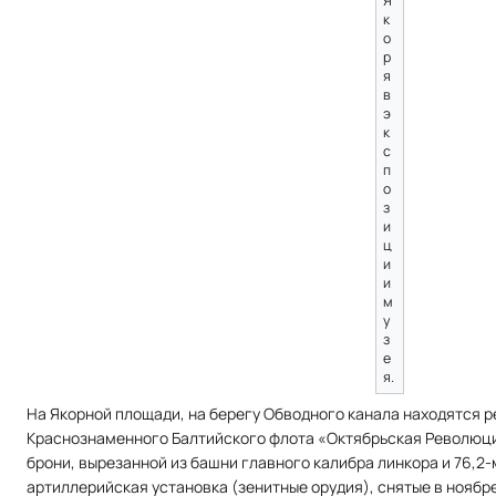
Я
к
о
р
я
в
э
к
с
п
о
з
и
ц
и
и
м
у
з
е
я.
На Якорной площади, на берегу Обводного канала находятся 
Краснознаменного Балтийского флота «Октябрьская Революция
брони, вырезанной из башни главного калибра линкора и 76,
артиллерийская установка (зенитные орудия), снятые в ноябре