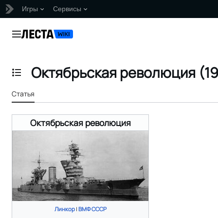
Игры
Сервисы
Перейти
к
Главное меню
содержанию
Октябрьская революция (19
Отобразить/Скрыть содержание
Статья
Октябрьская революция
Линкор
|
ВМФ СССР