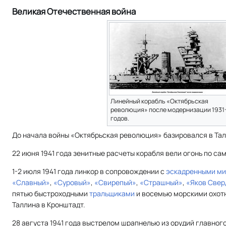
Великая Отечественная война
Линейный корабль «Октябрьская
революция» после модернизации 1931
годов.
До начала войны «Октябрьская революция» базировался в Тал
22 июня 1941 года зенитные расчеты корабля вели огонь по с
1-2 июля 1941 года линкор в сопровождении с
эскадренными м
«Славный»
,
«Суровый»
,
«Свирепый»
,
«Страшный»
,
«Яков Свер
пятью быстроходными
тральщиками
и восемью морскими охот
Таллина в Кронштадт.
28 августа 1941 года выстрелом шрапнелью из орудий главного