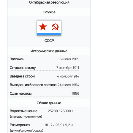
Октябрьская революция
Служба
СССР
Исторические данные
Заложен
16 июня 1909
Спущен на воду
7 октября 1911
Введен в строй
4 ноября 1914
Выведен из боевого состава
24 июля 1954
Сдан на слом
1956
Общие данные
Водоизмещение
23288 / 26900
т.
(стандартное/полное)
Размерения
181,2 / 26,9 / 9,2
м.
(длина/ширина/осадка)