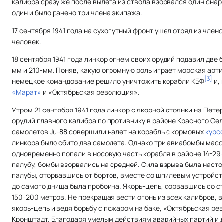
калибра сразу же после вылета из ствола взорвался один снар
один и было ранено три члена экипажа.
17 сентября 1941 года на сухопутный фронт ушел отряд из член
человек.
18 сентября 1941 года линкор огнем своих орудий подавил две
мм и 210-мм. Поняв, какую огромную роль играет морская арт
[
3
]
немецкое командование решило уничтожить корабли КБФ
и,
«Марат»
и «Октябрьская революция».
Утром 21 сентября 1941 года линкор с якорной стоянки на Пете
орудий главного калибра по противнику в районе Красного Села
самолетов Ju-88 совершили налет на корабль с кормовых
курс
линкора было сбито два самолета. Однако три авиабомбы масс
одновременно попали в носовую часть корабля в районе 14-2
палубу, бомбы взорвались на средней. Сила взрыва была насто
палубы, оторвавшись от бортов, вместе со шпилевым устройст
до самого днища была пробоина. Якорь-цепь, сорвавшись со с
150-200 метров. Не прекращая вести огонь из всех калибров,
якорь-цепь и ведя борьбу с пожаром на баке, «Октябрьская р
Кронштадт. Благодаря умелым действиям аварийных партий и 