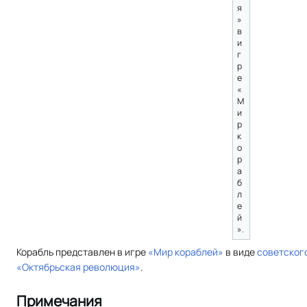
я
»
в
и
г
р
е
«
М
и
р
к
о
р
а
б
л
е
й
».
Корабль представлен в игре
«Мир кораблей»
в виде
советског
«Октябрьская революция»
.
Примечания