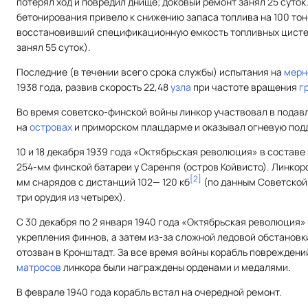
потерял ход и повредил днище; доковый ремонт занял 25 суток
бетонирования привело к снижению запаса топлива на 100 то
восстановивший спецификационную емкость топливных цистерн
занял 55 суток).
Последние (в течении всего срока службы) испытания на
мерн
1938 года, развив скорость 22,48
узла
при частоте вращения
г
Во время советско-финской войны линкор участвовал в подав
на
островах
и приморском плацдарме и оказывал огневую под
10 и 18 декабря 1939 года «Октябрьская революция» в составе
254-мм финской батареи у Саренпя (остров Койвисто). Линкор
[
2
]
мм снарядов с дистанций 102— 120 кб
(по данным Советской 
три орудия из четырех).
С 30 декабря по 2 января 1940 года «Октябрьская революция»
укрепления финнов, а затем из-за сложной ледовой обстановк
отозван в Кронштадт. За все время войны корабль повреждени
матросов
линкора были награждены орденами и медалями.
В феврале 1940 года корабль встал на очередной ремонт.