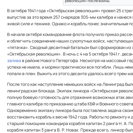
революция» после войны.
В октябре 1941 года «Октябрьская революция» провел 25 стрел
выпустив за это время 257 снарядов 305-мм калибра и нанеся
живой силе и технике. Однако и корабль понес значительные п
В начале октября командование флота получило приказ рассе
и облегчить соединение наших сухопутных войск, наступающих
«пятачка». Сводный десантный батальон был сформирован из 
«Октябрьская революция». В ночь с 4 на 5 октября 1941 г. дес
залива
в районе Нового Петергофа. Несмотря на массовый ге
успеха не имела, и моряки практически все погибли. Лишь не
попали в плен. Выжить из этого десанта удалось всего трем м
После того как наступление немецких войск на Ленинград был
ленинградская блокада. Экипаж линкора «Октябрьская револ
полную боевую готовность для отражения возможных атак ави
главного калибра по приказанию штаба КБФ и Военного совет
Одновременно экипажу линкора была поставлена задача свои
восстановить корабль к весне 1942 года. Работы по ремонту 
старший помощник командира корабля капитан 2 ранга Н. А. 
корабля капитан 3 ранга В. Р. Новак. Прежде всего, линкор бы