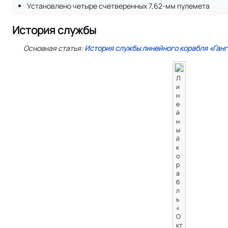
Установлено четыре счетверенных 7,62-мм пулемета
История службы
Основная статья:
История службы линейного корабля «Ганг
Л
и
н
е
й
н
ы
й
к
о
р
а
б
л
ь
«
О
кт