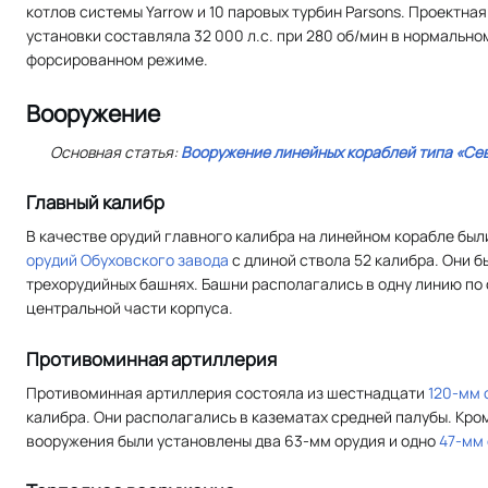
котлов системы Yarrow и 10 паровых турбин Parsons. Проектн
установки составляла 32 000 л.с. при 280 об/мин в нормальном
форсированном режиме.
Вооружение
Основная статья:
Вооружение линейных кораблей типа «Се
Главный калибр
В качестве орудий главного калибра на линейном корабле бы
орудий Обуховского завода
с длиной ствола 52 калибра. Они б
трехорудийных башнях. Башни располагались в одну линию по о
центральной части корпуса.
Противоминная артиллерия
Противоминная артиллерия состояла из шестнадцати
120-мм 
калибра. Они располагались в казематах средней палубы. Кром
вооружения были установлены два 63-мм орудия и одно
47-мм 