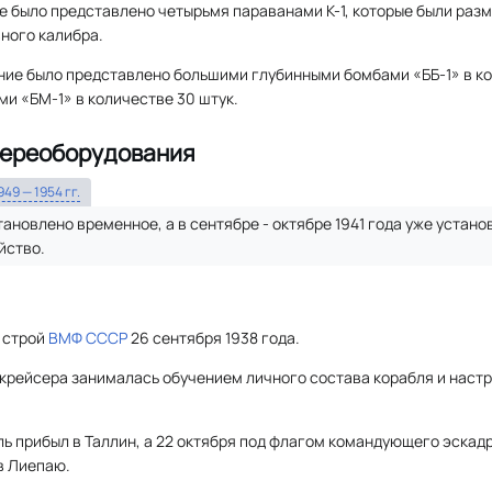
 было представлено четырьмя параванами К-1, которые были разм
ного калибра.
ие было представлено большими глубинными бомбами «ББ-1» в кол
и «БМ-1» в количестве 30 штук.
переоборудования
949 — 1954 гг.
тановлено временное, а в сентябре - октябре 1941 года уже устан
йство.
 строй
ВМФ СССР
26 сентября 1938 года.
 крейсера занималась обучением личного состава корабля и наст
бль прибыл в Таллин, а 22 октября под флагом командующего эскад
в Лиепаю.