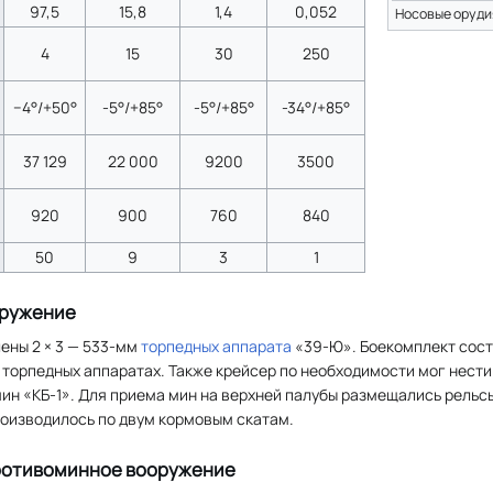
97,5
15,8
1,4
0,052
Носовые оруди
4
15
30
250
−4°/+50°
-5°/+85°
-5°/+85°
-34°/+85°
37 129
22 000
9200
3500
920
900
760
840
50
9
3
1
оружение
ены 2 × 3 — 533-мм
торпедных аппарата
«39-Ю». Боекомплект сос
 торпедных аппаратах. Также крейсер по необходимости мог нест
 мин «КБ-1». Для приема мин на верхней палубы размещались рельс
роизводилось по двум кормовым скатам.
ротивоминное вооружение