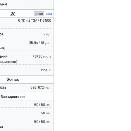
адка)
ЭУ
реал
док
6
ПК
+ 2
ТЗА
/ 113 500
ов
2
ед.
35,94 / 18
узл.
ная)
ания
/ 3750
миль
чным ходом)
1290
т.
Экипаж
ость
692-872
чел.
Бронирование
50 / 50
мм.
50
мм.
50 / 50
мм.
й)