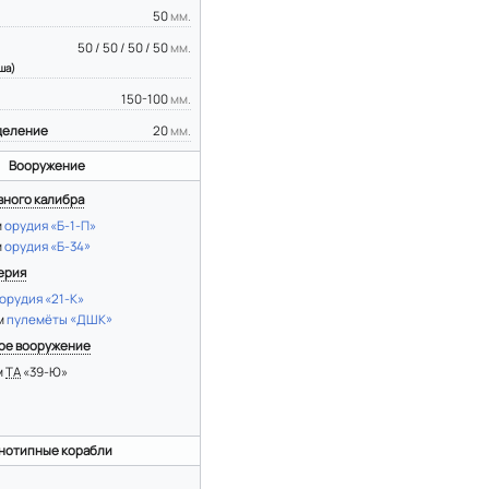
50
мм.
50 / 50 / 50 / 50
мм.
ша)
150-100
мм.
деление
20
мм.
Вооружение
вного калибра
м
орудия «Б-1-П»
м
орудия «Б-34»
ерия
орудия «21-К»
мм
пулемёты «ДШК»
ое вооружение
м
ТА
«39-Ю»
нотипные корабли