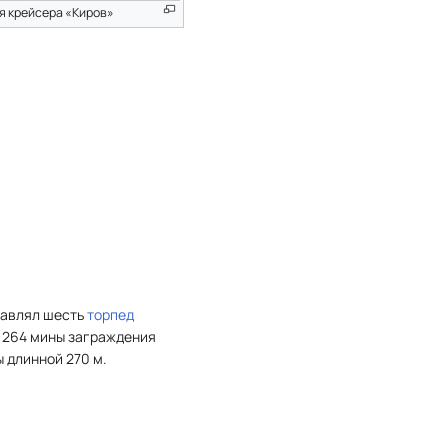
я крейсера «Киров»
тавлял шесть
торпед
и 264 мины заграждения
ы длинной 270 м.