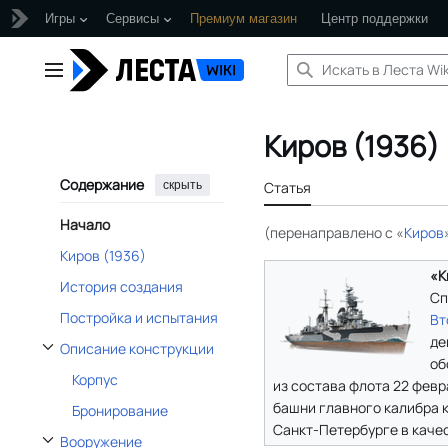
Игры
Сервисы
Премиум магазин
Центр поддержки
Перейти
к
Главное меню
содержанию
Киров (1936)
Содержание
скрыть
Статья
Начало
(перенаправлено с «
Киров
Киров (1936)
«К
История создания
Сп
Постройка и испытания
Вт
де
Описание конструкции
Отобразить/Скрыть подраздел Описание конструкции
об
Корпус
из состава флота 22 февр
башни главного калибра 
Бронирование
Санкт-Петербурге в каче
Вооружение