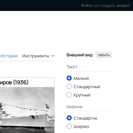
Войти
или
создать аккаунт
Внешний вид
скрыть
История
Инструменты
Текст
Мелкий
иров (1936)
Стандартный
Крупный
Ширина
Стандартно
Широко