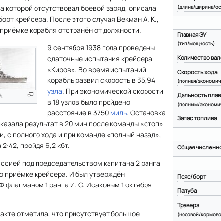
на которой отсутствовал боевой заряд, описала
(длина/ширина/ос
орт крейсера. После этого случая Векман А. К.,
приёмке корабля отстранён от должности.
Главная ЭУ
(тип/мощность)
9 сентября 1938 года проведены
Количество вал
сдаточные испытания крейсера
«Киров». Во время испытаний
Скорость хода
корабль развил скорость в 35,94
(полная/экономич
узла
. При экономической скорости
Дальность плав
й.
в 18 узлов было пройдено
(полным/экономи
расстояние в 3750
миль
. Остановка
Запас топлива
оказала результат в 20 мин после команды «стоп»
и, с полного хода и при команде «полный назад»,
2:42, пройдя 6,2 кбт.
Общая численн
иссией под председательством капитана 2 ранга
 о приёмке крейсера. И был утверждён
Пояс/борт
флагманом 1 ранга И. С. Исаковым 1 октября
Палуба
Траверз
акте отметила, что присутствует большое
(носовой/кормово