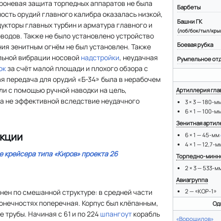
роневая защита торпедных аппаратов не была
Барбеты
ость орудий главного калибра оказалась низкой,
Башни ГК
дукторы главных турбин и арматура главного и
(лоб/бок/тыл/кры
водов. Также не было установлено устройство
Боевая рубка
ния зенитным огнём не был установлен. Также
льной вибрации носовой
надстройки
, неудачная
Румпельное от
ок
за счёт малой площади и плохого обзора с
я передача для орудий «Б-34» была в нерабочем
ли с помощью ручной наводки на цель,
Артиллерия гла
а не эффективной вследствие неудачного
3 × 3 — 180-м
6 × 1 — 100-м
Зенитная артил
кции
6 × 1 — 45-мм
4 × 1 — 12,7-
е крейсера типа «Киров» проекта 26
Торпедно-минн
2 × 3 — 533-м
Авиагруппа
нен по смешанной структуре: в средней части
2 — «КОР-1»
конечностях поперечная. Корпус был клёпанным,
Од
 трубы. Начиная с 61 и по 224
шпангоут
корабль
«Ворошилов»