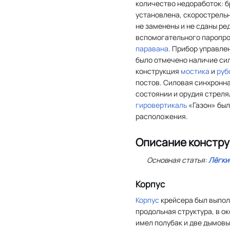
количество недоработок: б
установлена, скорострельн
не заменены и не сданы ре
вспомогательного паропро
паравана
. Прибор управле
было отмечено наличие си
конструкция
мостика
и
руб
постов. Силовая синхронна
состоянии и орудия стреля
гировертикаль
«Газон» был
расположения.
Описание констру
Основная статья:
Лёгки
Корпус
Корпус
крейсера был выпол
продольная структура, в о
имел полубак и две дымовые