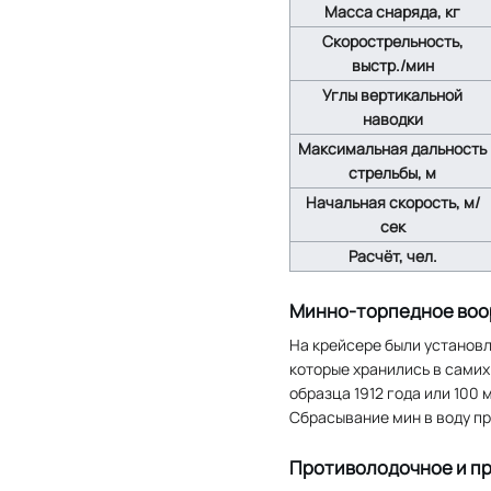
Масса снаряда, кг
Скорострельность,
выстр./мин
Углы вертикальной
наводки
Максимальная дальность
стрельбы, м
Начальная скорость, м/
сек
Расчёт, чел.
Минно-торпедное во
На крейсере были установл
которые хранились в самих
образца 1912 года или 100
Сбрасывание мин в воду п
Противолодочное и п